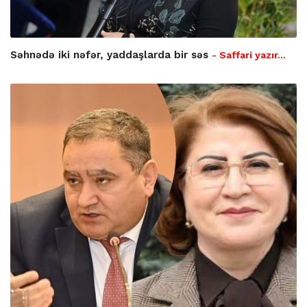
Səhnədə iki nəfər, yaddaşlarda bir səs
- Saffari yazır…