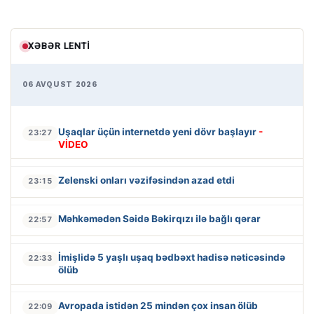
XƏBƏR LENTI
06 AVQUST 2026
Uşaqlar üçün internetdə yeni dövr başlayır
-
23:27
VİDEO
Zelenski onları vəzifəsindən azad etdi
23:15
Məhkəmədən Səidə Bəkirqızı ilə bağlı qərar
22:57
İmişlidə 5 yaşlı uşaq bədbəxt hadisə nəticəsində
22:33
ölüb
Avropada istidən 25 mindən çox insan ölüb
22:09