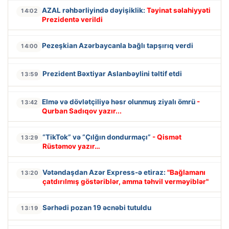
AZAL rəhbərliyində dəyişiklik:
Təyinat səlahiyyəti
14:02
Prezidentə verildi
Pezeşkian Azərbaycanla bağlı tapşırıq verdi
14:00
Prezident Bəxtiyar Aslanbəylini təltif etdi
13:59
Elmə və dövlətçiliyə həsr olunmuş ziyalı ömrü
-
13:42
Qurban Sadıqov yazır...
“TikTok” və “Çılğın dondurmaçı”
- Qismət
13:29
Rüstəmov yazır…
Vətəndaşdan Azər Express-ə etiraz:
"Bağlamanı
13:20
çatdırılmış göstəriblər, amma təhvil verməyiblər"
Sərhədi pozan 19 əcnəbi tutuldu
13:19