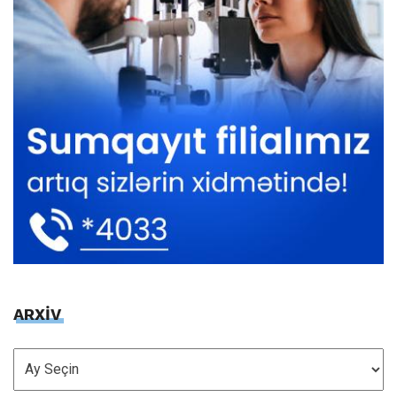
ARXİV
ARXİV