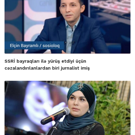
SSRİ bayraqları ilə yürüş etdiyi üçün
cəzalandırılanlardan biri jurnalist imiş