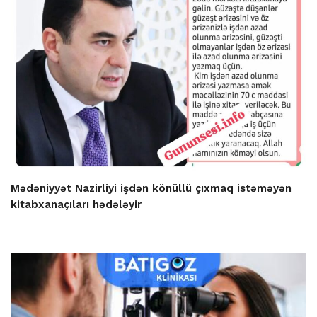
Mədəniyyət Nazirliyi işdən könüllü çıxmaq istəməyən
kitabxanaçıları hədələyir