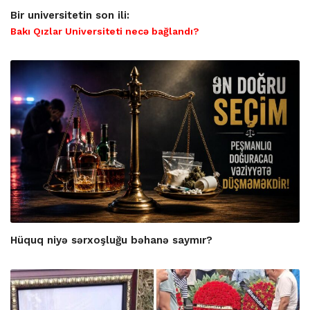
Bir universitetin son ili:
Bakı Qızlar Universiteti necə bağlandı?
Hüquq niyə sərxoşluğu bəhanə saymır?