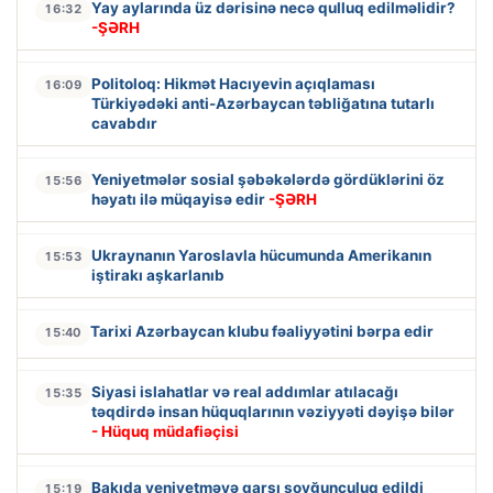
Yay aylarında üz dərisinə necə qulluq edilməlidir?
16:32
-ŞƏRH
Politoloq: Hikmət Hacıyevin açıqlaması
16:09
Türkiyədəki anti-Azərbaycan təbliğatına tutarlı
cavabdır
Yeniyetmələr sosial şəbəkələrdə gördüklərini öz
15:56
həyatı ilə müqayisə edir
-ŞƏRH
Ukraynanın Yaroslavla hücumunda Amerikanın
15:53
iştirakı aşkarlanıb
Tarixi Azərbaycan klubu fəaliyyətini bərpa edir
15:40
Siyasi islahatlar və real addımlar atılacağı
15:35
təqdirdə insan hüquqlarının vəziyyəti dəyişə bilər
- Hüquq müdafiəçisi
Bakıda yeniyetməyə qarşı soyğunçuluq edildi
15:19