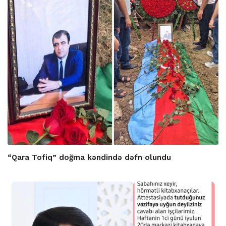
“Qara Tofiq” doğma kəndində dəfn olundu