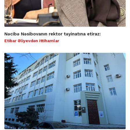
Nəcibə Nəsibovanın rektor təyinatına etiraz:
Etibar Əliyevdən ittihamlar