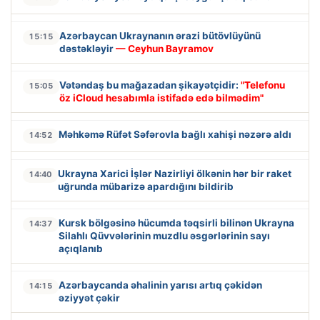
Azərbaycan Ukraynanın ərazi bütövlüyünü
15:15
dəstəkləyir
— Ceyhun Bayramov
Vətəndaş bu mağazadan şikayətçidir:
"Telefonu
15:05
öz iCloud hesabımla istifadə edə bilmədim"
Məhkəmə Rüfət Səfərovla bağlı xahişi nəzərə aldı
14:52
Ukrayna Xarici İşlər Nazirliyi ölkənin hər bir raket
14:40
uğrunda mübarizə apardığını bildirib
Kursk bölgəsinə hücumda təqsirli bilinən Ukrayna
14:37
Silahlı Qüvvələrinin muzdlu əsgərlərinin sayı
açıqlanıb
Azərbaycanda əhalinin yarısı artıq çəkidən
14:15
əziyyət çəkir