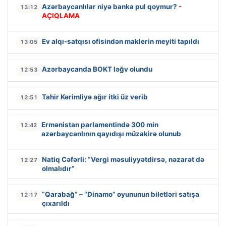
Azərbaycanlılar niyə banka pul qoymur?
-
13:12
AÇIQLAMA
Ev alqı-satqısı ofisindən maklerin meyiti tapıldı
13:05
Azərbaycanda BOKT ləğv olundu
12:53
Tahir Kərimliyə ağır itki üz verib
12:51
Ermənistan parlamentində 300 min
12:42
azərbaycanlının qayıdışı müzakirə olunub
Natiq Cəfərli: “Vergi məsuliyyətdirsə, nəzarət də
12:27
olmalıdır”
“Qarabağ” – “Dinamo” oyununun biletləri satışa
12:17
çıxarıldı