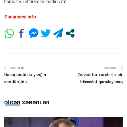
hörmət və ehtiramımı bildirirəm”.
Gununsesi.info
ƏVVƏLKI
SONRAKI
Hacıqabuldakı yanğın
Dövlət bu xərclərin bir
söndürüldü
hissəsini qarşılayacaq
DİGƏR XƏBƏRLƏR