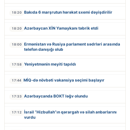
Bakıda 6 marşrutun hərəkət sxemi dəyişdirilir
18:20
Azərbaycan XİN Yamaykanı təbrik etdi
18:20
Ermənistan və Rusiya parlament sədrləri arasında
18:00
telefon danışığı olub
Yeniyetmənin meyiti tapıldı
17:58
MİQ-də növbəti vakansiya seçimi başlayır
17:44
Azərbaycanda BOKT ləğv olundu
17:33
İsrail “Hizbullah”ın qərargah və silah anbarlarını
17:12
vurdu