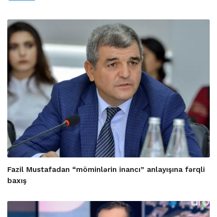
Fazil Mustafadan “möminlərin inancı” anlayışına fərqli
baxış