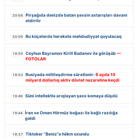
Pirşağıda dənizdə batan şəxsin axtarışları davam
20:08
etdirilir
Bu küçələrdə hərəkətə məhdudiyyət qoyulacaq
20:06
Ceyhun Bayramov Kirill Budanov ilə görüşüb
—
19:55
FOTOLAR
Rusiyada milliləşdirmə sürətlənir:
6 ayda 10
19:53
milyard dollarlıq aktiv dövlət nəzarətinə keçdi
Süni intellektlə arıqlayan şəxs komaya düşdü
19:49
İran və Oman Hörmüz boğazı ilə bağlı razılığa
19:44
gəldi
Tiktoker “Beniz”ə hökm oxundu
18:37