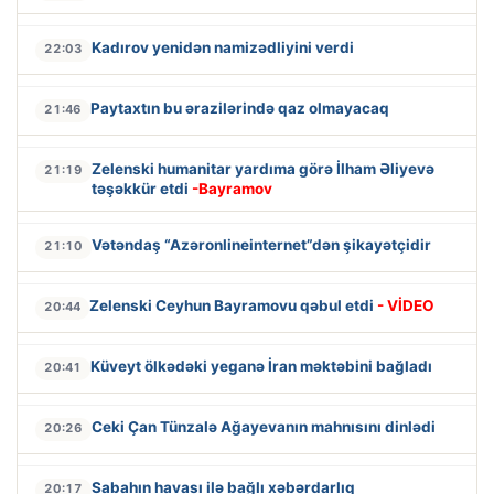
Kadırov yenidən namizədliyini verdi
22:03
Paytaxtın bu ərazilərində qaz olmayacaq
21:46
Zelenski humanitar yardıma görə İlham Əliyevə
21:19
təşəkkür etdi
-Bayramov
Vətəndaş “Azəronlineinternet”dən şikayətçidir
21:10
Zelenski Ceyhun Bayramovu qəbul etdi
- VİDEO
20:44
Küveyt ölkədəki yeganə İran məktəbini bağladı
20:41
Ceki Çan Tünzalə Ağayevanın mahnısını dinlədi
20:26
Sabahın havası ilə bağlı xəbərdarlıq
20:17