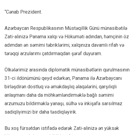
“Cənab Prezident.
Azərbaycan Respublikasının Müstəqillik Günü münasibətilə
Zati-alinizə Panama xalqı və Hökuməti adından, həmçinin öz
adımdan ən səmimi təbriklərimi, xalqınıza davamlı rifah və
tərəqqi arzularımı çatdırmaqdan şərəf duyuram.
Ölkələrimiz arasında diplomatik münasibətlərin qurulmasının
31-ci ildönümünü qeyd edərkən, Panama ilə Azərbaycanı
birləşdirən dostluq və əməkdaşlıq əlaqələrini, qarşılıqlı
anlaşmanı daha da möhkəmləndirməklə bağlı səmimi
arzumuzu bildirməklə yanaşı, sülhə və inkişafa sarsılmaz
sadiqliyimizi bir daha təsdiqləyirik.
Bu xoş fürsətdən istifadə edərək Zati-alinizə ən yüksək