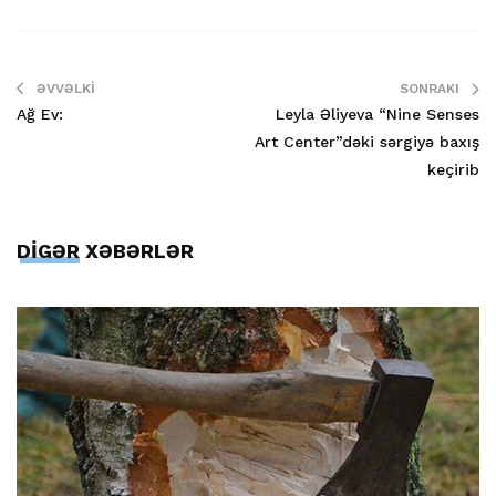
ƏVVƏLKI
SONRAKI
Ağ Ev:
Leyla Əliyeva “Nine Senses
Art Center”dəki sərgiyə baxış
keçirib
DİGƏR XƏBƏRLƏR