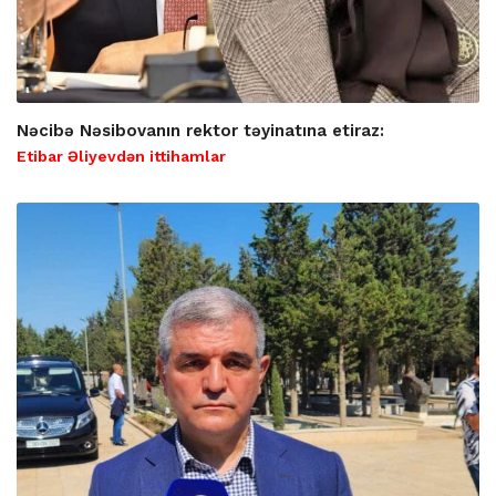
Nəcibə Nəsibovanın rektor təyinatına etiraz:
Etibar Əliyevdən ittihamlar