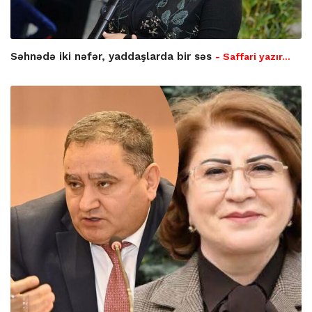
Səhnədə iki nəfər, yaddaşlarda bir səs
- Saffari yazır…