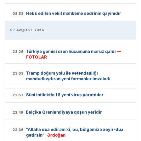
Həbs edilən vəkil məhkəmə sədrinin qayınıdır
08:53
07 AVQUST 2026
Türkiyə gəmisi dron hücumuna məruz qaldı
—
23:26
FOTOLAR
Tramp doğum yolu ilə vətəndaşlığı
23:03
məhdudlaşdıran yeni fərmanlar imzaladı
Süni intllektlə 16 yeni virus yaratdılar
22:57
Belçika Qrenlandiyaya qoşun yeridir
22:49
“Allaha dua edirəm ki, bu, bölgəmizə xeyir-dua
22:36
gətirsin”
-Ərdoğan