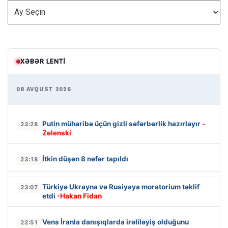
ARXİV
XƏBƏR LENTI
08 AVQUST 2026
Putin müharibə üçün gizli səfərbərlik hazırlayır
-
23:28
Zelenski
İtkin düşən 8 nəfər tapıldı
23:18
Türkiyə Ukrayna və Rusiyaya moratorium təklif
23:07
etdi
-Hakan Fidan
Vens İranla danışıqlarda irəliləyiş olduğunu
22:51