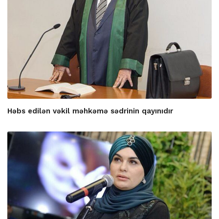
Həbs edilən vəkil məhkəmə sədrinin qayınıdır