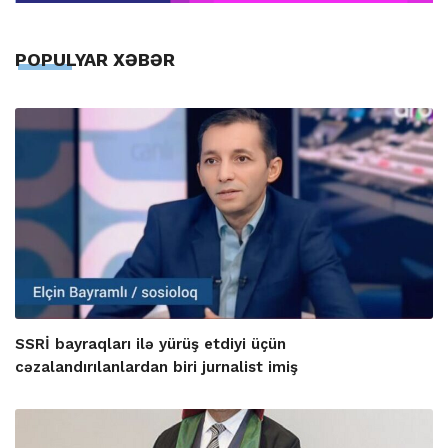
POPULYAR XƏBƏR
SSRİ bayraqları ilə yürüş etdiyi üçün
cəzalandırılanlardan biri jurnalist imiş