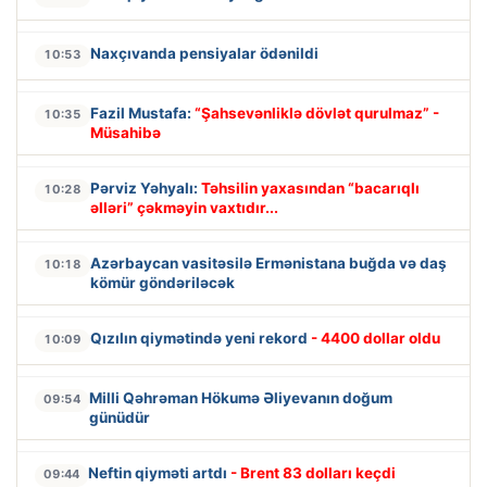
Naxçıvanda pensiyalar ödənildi
10:53
Fazil Mustafa:
“Şahsevənliklə dövlət qurulmaz” -
10:35
Müsahibə
Pərviz Yəhyalı:
Təhsilin yaxasından “bacarıqlı
10:28
əlləri” çəkməyin vaxtıdır...
Azərbaycan vasitəsilə Ermənistana buğda və daş
10:18
kömür göndəriləcək
Qızılın qiymətində yeni rekord
- 4400 dollar oldu
10:09
Milli Qəhrəman Hökumə Əliyevanın doğum
09:54
günüdür
Neftin qiyməti artdı
- Brent 83 dolları keçdi
09:44