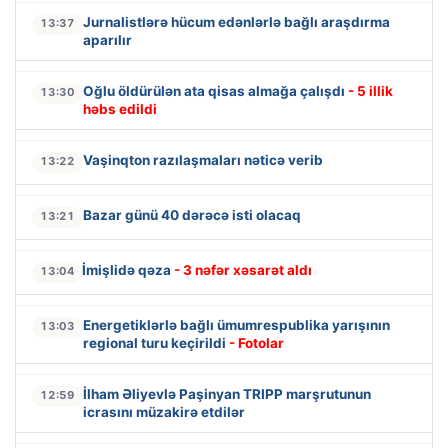
Jurnalistlərə hücum edənlərlə bağlı araşdırma
13:37
aparılır
Oğlu öldürülən ata qisas almağa çalışdı
- 5 illik
13:30
həbs edildi
Vaşinqton razılaşmaları nəticə verib
13:22
Bazar günü 40 dərəcə isti olacaq
13:21
İmişlidə qəza
- 3 nəfər xəsarət aldı
13:04
Energetiklərlə bağlı ümumrespublika yarışının
13:03
regional turu keçirildi
- Fotolar
İlham Əliyevlə Paşinyan TRIPP marşrutunun
12:59
icrasını müzakirə etdilər