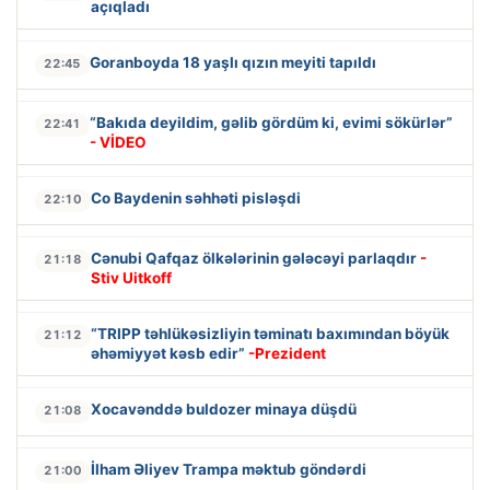
açıqladı
Goranboyda 18 yaşlı qızın meyiti tapıldı
22:45
“Bakıda deyildim, gəlib gördüm ki, evimi sökürlər”
22:41
- VİDEO
Co Baydenin səhhəti pisləşdi
22:10
Cənubi Qafqaz ölkələrinin gələcəyi parlaqdır
-
21:18
Stiv Uitkoff
“TRIPP təhlükəsizliyin təminatı baxımından böyük
21:12
əhəmiyyət kəsb edir”
-Prezident
Xocavənddə buldozer minaya düşdü
21:08
İlham Əliyev Trampa məktub göndərdi
21:00