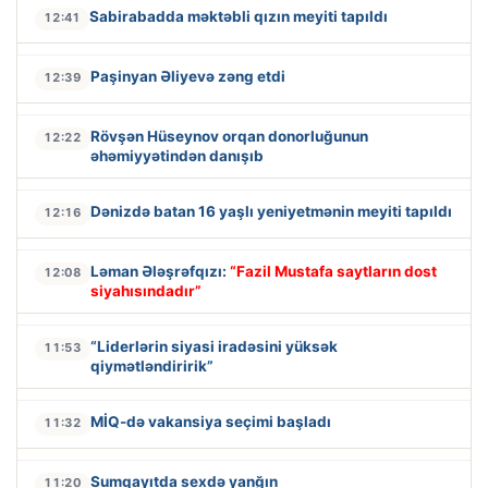
Sabirabadda məktəbli qızın meyiti tapıldı
12:41
Paşinyan Əliyevə zəng etdi
12:39
Rövşən Hüseynov orqan donorluğunun
12:22
əhəmiyyətindən danışıb
Dənizdə batan 16 yaşlı yeniyetmənin meyiti tapıldı
12:16
Ləman Ələşrəfqızı:
“Fazil Mustafa saytların dost
12:08
siyahısındadır”
“Liderlərin siyasi iradəsini yüksək
11:53
qiymətləndiririk”
MİQ-də vakansiya seçimi başladı
11:32
Sumqayıtda sexdə yanğın
11:20