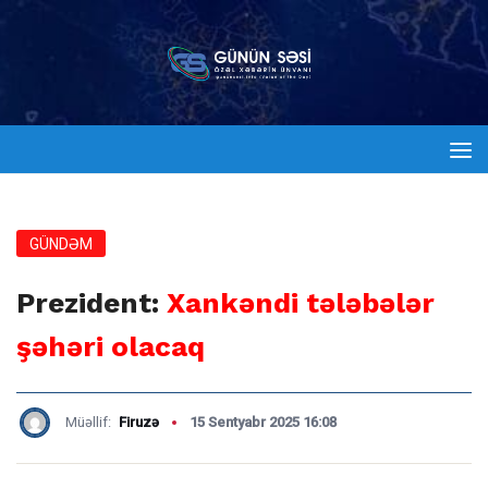
GÜNDƏM
Prezident:
Xankəndi tələbələr
şəhəri olacaq
Müəllif:
Firuzə
15 Sentyabr 2025 16:08