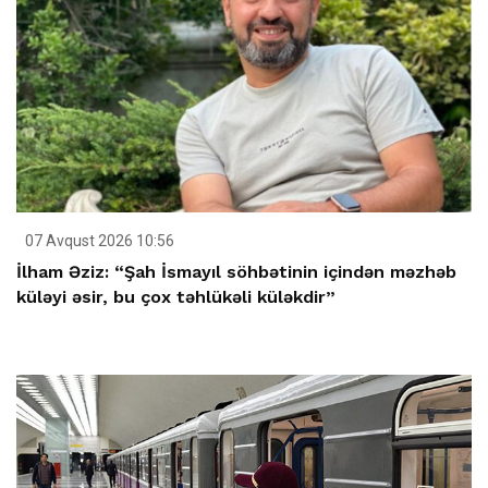
07 Avqust 2026 10:56
İlham Əziz: “Şah İsmayıl söhbətinin içindən məzhəb
küləyi əsir, bu çox təhlükəli küləkdir”