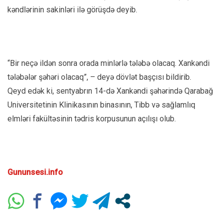
kəndlərinin sakinləri ilə görüşdə deyib.
“Bir neçə ildən sonra orada minlərlə tələbə olacaq. Xankəndi
tələbələr şəhəri olacaq”, – deyə dövlət başçısı bildirib.
Qeyd edək ki, sentyabrın 14-də Xankəndi şəhərində Qarabağ
Universitetinin Klinikasının binasının, Tibb və sağlamlıq
elmləri fakültəsinin tədris korpusunun açılışı olub.
Gununsesi.info