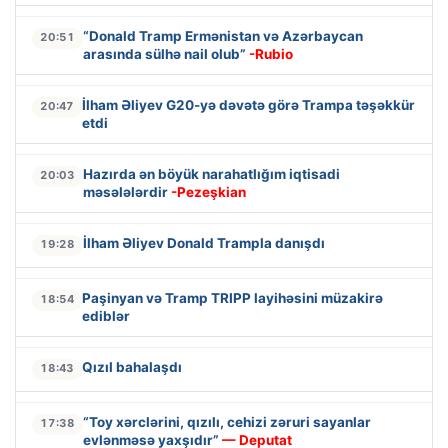
“Donald Tramp Ermənistan və Azərbaycan
20:51
arasında sülhə nail olub”
-Rubio
İlham Əliyev G20-yə dəvətə görə Trampa təşəkkür
20:47
etdi
Hazırda ən böyük narahatlığım iqtisadi
20:03
məsələlərdir
-Pezeşkian
İlham Əliyev Donald Trampla danışdı
19:28
Paşinyan və Tramp TRIPP layihəsini müzakirə
18:54
ediblər
Qızıl bahalaşdı
18:43
“Toy xərclərini, qızılı, cehizi zəruri sayanlar
17:38
evlənməsə yaxşıdır”
— Deputat