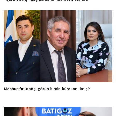
Məşhur fırıldaqçı görün kimin kürəkəni imiş?