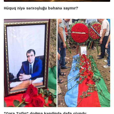
Hüquq niyə sərxoşluğu bəhanə saymır?
“Qara Tofiq” doğma kəndində dəfn olundu