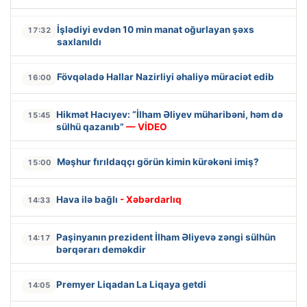
İşlədiyi evdən 10 min manat oğurlayan şəxs
17:32
saxlanıldı
Fövqəladə Hallar Nazirliyi əhaliyə müraciət edib
16:00
Hikmət Hacıyev: “İlham Əliyev müharibəni, həm də
15:45
sülhü qazanıb”
— VİDEO
Məşhur fırıldaqçı görün kimin kürəkəni imiş?
15:00
Hava ilə bağlı
- Xəbərdarlıq
14:33
Paşinyanın prezident İlham Əliyevə zəngi sülhün
14:17
bərqərarı deməkdir
Premyer Liqadan La Liqaya getdi
14:05