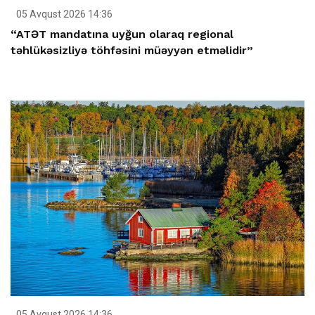
05 Avqust 2026 14:36
“ATƏT mandatına uyğun olaraq regional
təhlükəsizliyə töhfəsini müəyyən etməlidir”
05 Avqust 2026 14:36