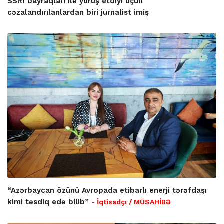
SSRİ bayraqları ilə yürüş etdiyi üçün
cəzalandırılanlardan biri jurnalist imiş
“Azərbaycan özünü Avropada etibarlı enerji tərəfdaşı
kimi təsdiq edə bilib”
- İqtisadçı / MÜSAHİBƏ