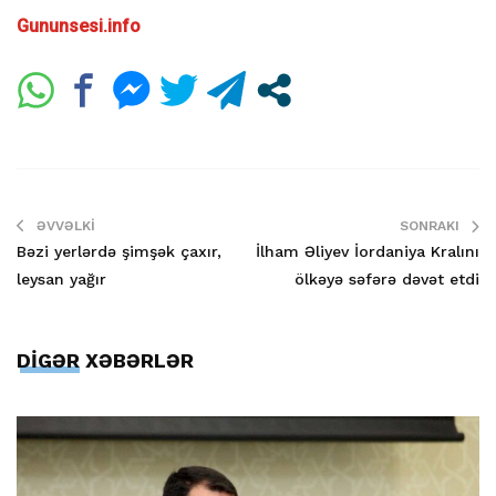
Gununsesi.info
ƏVVƏLKI
SONRAKI
Bəzi yerlərdə şimşək çaxır,
İlham Əliyev İordaniya Kralını
leysan yağır
ölkəyə səfərə dəvət etdi
DİGƏR XƏBƏRLƏR