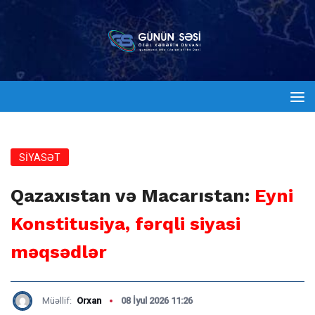
SİYASƏT
Qazaxıstan və Macarıstan:
Eyni
Konstitusiya, fərqli siyasi
məqsədlər
Müəllif:
Orxan
08 İyul 2026 11:26