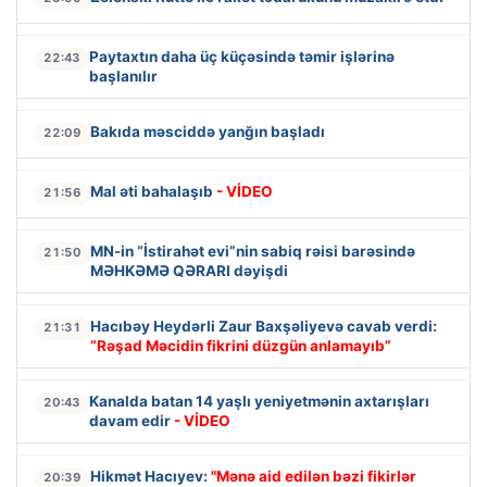
Paytaxtın daha üç küçəsində təmir işlərinə
22:43
başlanılır
Bakıda məsciddə yanğın başladı
22:09
Mal əti bahalaşıb
- VİDEO
21:56
MN-in “İstirahət evi”nin sabiq rəisi barəsində
21:50
MƏHKƏMƏ QƏRARI dəyişdi
Hacıbəy Heydərli Zaur Baxşəliyevə cavab verdi:
21:31
“Rəşad Məcidin fikrini düzgün anlamayıb”
Kanalda batan 14 yaşlı yeniyetmənin axtarışları
20:43
davam edir
- VİDEO
Hikmət Hacıyev:
"Mənə aid edilən bəzi fikirlər
20:39