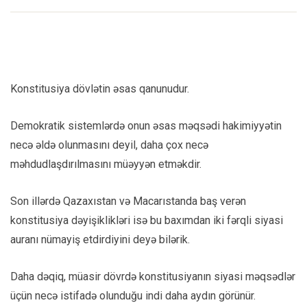
Konstitusiya dövlətin əsas qanunudur.
Demokratik sistemlərdə onun əsas məqsədi hakimiyyətin
necə əldə olunmasını deyil, daha çox necə
məhdudlaşdırılmasını müəyyən etməkdir.
Son illərdə Qazaxıstan və Macarıstanda baş verən
konstitusiya dəyişiklikləri isə bu baxımdan iki fərqli siyasi
auranı nümayiş etdirdiyini deyə bilərik.
Daha dəqiq, müasir dövrdə konstitusiyanın siyasi məqsədlər
üçün necə istifadə olunduğu indi daha aydın görünür.