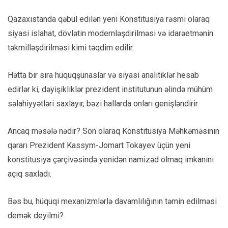
Qazaxıstanda qəbul edilən yeni Konstitusiya rəsmi olaraq
siyasi islahat, dövlətin modernləşdirilməsi və idarəetmənin
təkmilləşdirilməsi kimi təqdim edilir.
Hətta bir sıra hüquqşünaslar və siyasi analitiklər hesab
edirlər ki, dəyişikliklər prezident institutunun əlində mühüm
səlahiyyətləri saxlayır, bəzi hallarda onları genişləndirir.
Ancaq məsələ nədir? Son olaraq Konstitusiya Məhkəməsinin
qərarı Prezident Kassym-Jomart Tokayev üçün yeni
konstitusiya çərçivəsində yenidən namizəd olmaq imkanını
açıq saxladı.
Bəs bu, hüquqi mexanizmlərlə davamlılığının təmin edilməsi
demək deyilmi?