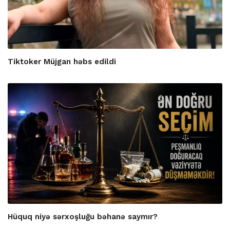
Tiktoker Müjgan həbs edildi
Hüquq niyə sərxoşluğu bəhanə saymır?