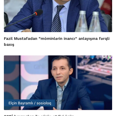
Fazil Mustafadan “möminlərin inancı” anlayışına fərqli
baxış