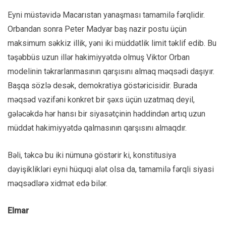
Eyni müstəvidə Macarıstan yanaşması tamamilə fərqlidir.
Orbandan sonra Peter Madyar baş nazir postu üçün
maksimum səkkiz illik, yəni iki müddətlik limit təklif edib. Bu
təşəbbüs uzun illər hakimiyyətdə olmuş Viktor Orban
modelinin təkrarlanmasının qarşısını almaq məqsədi daşıyır.
Başqa sözlə desək, demokratiya göstəricisidir. Burada
məqsəd vəzifəni konkret bir şəxs üçün uzatmaq deyil,
gələcəkdə hər hansı bir siyasətçinin həddindən artıq uzun
müddət hakimiyyətdə qalmasının qarşısını almaqdır.
Bəli, təkcə bu iki nümunə göstərir ki, konstitusiya
dəyişiklikləri eyni hüquqi alət olsa da, tamamilə fərqli siyasi
məqsədlərə xidmət edə bilər.
Elmar