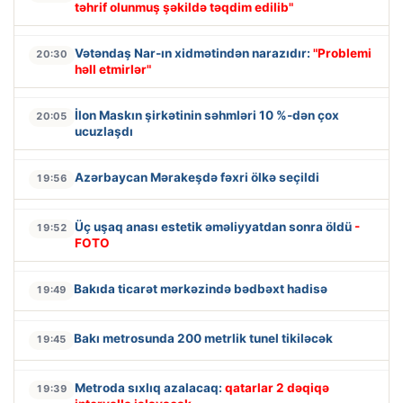
təhrif olunmuş şəkildə təqdim edilib"
Vətəndaş Nar-ın xidmətindən narazıdır:
"Problemi
20:30
həll etmirlər"
İlon Maskın şirkətinin səhmləri 10 %-dən çox
20:05
ucuzlaşdı
Azərbaycan Mərakeşdə fəxri ölkə seçildi
19:56
Üç uşaq anası estetik əməliyyatdan sonra öldü
-
19:52
FOTO
Bakıda ticarət mərkəzində bədbəxt hadisə
19:49
Bakı metrosunda 200 metrlik tunel tikiləcək
19:45
Metroda sıxlıq azalacaq:
qatarlar 2 dəqiqə
19:39