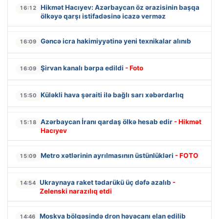
Hikmət Hacıyev: Azərbaycan öz ərazisinin başqa
16:12
ölkəyə qarşı istifadəsinə icazə verməz
Gəncə icra hakimiyyətinə yeni texnikalar alınıb
16:09
Şirvan kanalı bərpa edildi
- Foto
16:09
Küləkli hava şəraiti ilə bağlı sarı xəbərdarlıq
15:50
Azərbaycan İranı qardaş ölkə hesab edir
- Hikmət
15:18
Hacıyev
Metro xətlərinin ayrılmasının üstünlükləri
- FOTO
15:09
Ukraynaya raket tədarükü üç dəfə azalıb
-
14:54
Zelenski narazılıq etdi
Moskva bölgəsində dron həyəcanı elan edilib
14:46