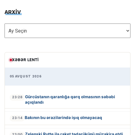
ARXİV
ARXİV
XƏBƏR LENTI
05 AVQUST 2026
Gürcüstanın qaranlığa qərq olmasının səbəbi
23:28
açıqlandı
Bakının bu ərazilərində işıq olmayacaq
23:14
Zelenski Rutte ilə raket tədarükünü müzakirə etdi
23:00