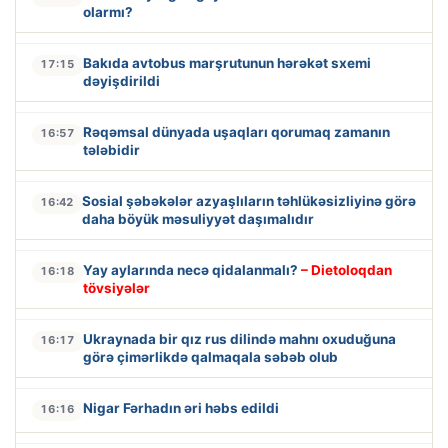
olarmı?
Bakıda avtobus marşrutunun hərəkət sxemi
17:15
dəyişdirildi
Rəqəmsal dünyada uşaqları qorumaq zamanın
16:57
tələbidir
Sosial şəbəkələr azyaşlıların təhlükəsizliyinə görə
16:42
daha böyük məsuliyyət daşımalıdır
Yay aylarında necə qidalanmalı?
– Dietoloqdan
16:18
tövsiyələr
Ukraynada bir qız rus dilində mahnı oxuduğuna
16:17
görə çimərlikdə qalmaqala səbəb olub
Nigar Fərhadın əri həbs edildi
16:16