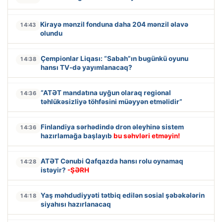
Kirayə mənzil fonduna daha 204 mənzil əlavə
14:43
olundu
Çempionlar Liqası: “Sabah”ın bugünkü oyunu
14:38
hansı TV-də yayımlanacaq?
“ATƏT mandatına uyğun olaraq regional
14:36
təhlükəsizliyə töhfəsini müəyyən etməlidir”
Finlandiya sərhədində dron əleyhinə sistem
14:36
hazırlamağa başlayıb
bu səhvləri etməyin!
ATƏT Cənubi Qafqazda hansı rolu oynamaq
14:28
istəyir?
-ŞƏRH
Yaş məhdudiyyəti tətbiq edilən sosial şəbəkələrin
14:18
siyahısı hazırlanacaq