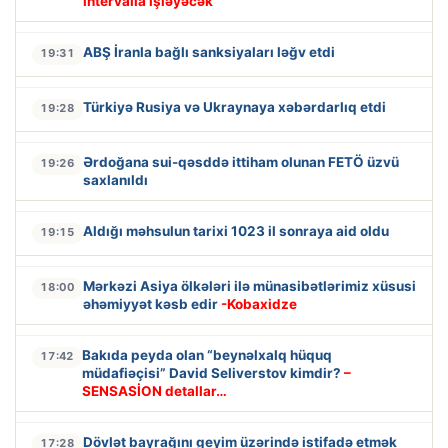
intervalla işləyəcək
ABŞ İranla bağlı sanksiyaları ləğv etdi
19:31
Türkiyə Rusiya və Ukraynaya xəbərdarlıq etdi
19:28
Ərdoğana sui-qəsddə ittiham olunan FETÖ üzvü
19:26
saxlanıldı
Aldığı məhsulun tarixi 1023 il sonraya aid oldu
19:15
Mərkəzi Asiya ölkələri ilə münasibətlərimiz xüsusi
18:00
əhəmiyyət kəsb edir
-Kobaxidze
Bakıda peyda olan “beynəlxalq hüquq
17:42
müdafiəçisi” David Seliverstov kimdir?
–
SENSASİON detallar…
Dövlət bayrağını geyim üzərində istifadə etmək
17:28