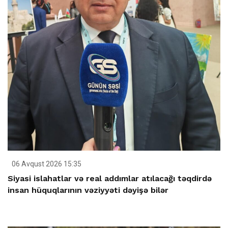
06 Avqust 2026 15:35
Siyasi islahatlar və real addımlar atılacağı təqdirdə
insan hüquqlarının vəziyyəti dəyişə bilər