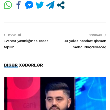
ƏVVƏLKI
SONRAKI
Everest yaxınlığında cəsəd
Bu yolda hərəkət qismən
tapılıb
məhdudlaşdırılacaq
DİGƏR XƏBƏRLƏR