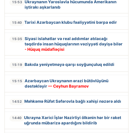
Ukraynanın Yaroslavla hücumunda Amerikanın
15:53
iştirakı aşkarlanıb
Tarixi Azərbaycan klubu fəaliyyətini bərpa edir
15:40
Siyasi islahatlar və real addımlar atılacağı
15:35
təqdirdə insan hüquqlarının vəziyyəti dəyişə bilər
- Hüquq müdafiəçisi
Bakıda yeniyetməyə qarşı soyğunçuluq edildi
15:19
Azərbaycan Ukraynanın ərazi bütövlüyünü
15:15
dəstəkləyir
— Ceyhun Bayramov
Məhkəmə Rüfət Səfərovla bağlı xahişi nəzərə aldı
14:52
Ukrayna Xarici İşlər Nazirliyi ölkənin hər bir raket
14:40
uğrunda mübarizə apardığını bildirib