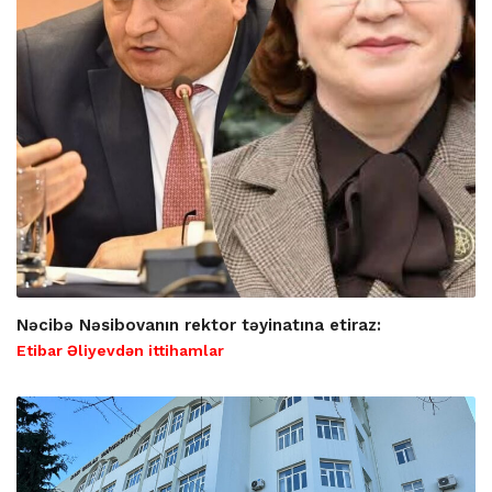
Nəcibə Nəsibovanın rektor təyinatına etiraz:
Etibar Əliyevdən ittihamlar