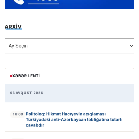
ARXİV
ARXİV
XƏBƏR LENTI
06 AVQUST 2026
Politoloq: Hikmət Hacıyevin açıqlaması
16:09
Türkiyədəki anti-Azərbaycan təbliğatına tutarlı
cavabdır