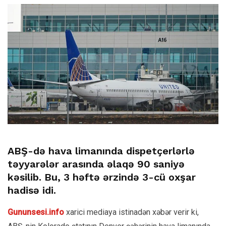
ABŞ-də hava limanında dispetçerlərlə
təyyarələr arasında əlaqə 90 saniyə
kəsilib. Bu, 3 həftə ərzində 3-cü oxşar
hadisə idi
.
Gununsesi.info
xarici mediaya istinadən xəbər verir ki,