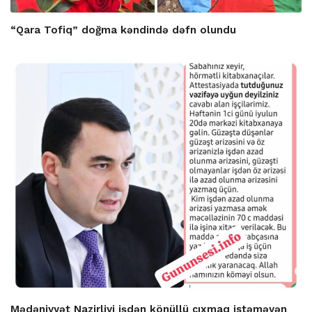
“Qara Tofiq” doğma kəndində dəfn olundu
Mədəniyyət Nazirliyi işdən könüllü çıxmaq istəməyən