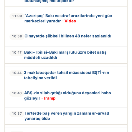
bütünləşmiş millətçilikdir”
“Azərişıq” Bakı və ətraf ərazilərində yeni güc
11:00
mərkəzləri yaradır
- Video
Cinayətdə şübhəli bilinən 48 nəfər saxlanıldı
10:58
Bakı–Tbilisi–Bakı marşrutu üzrə bilet satış
10:47
müddəti uzadıldı
3 məktəbəqədər təhsil müəssisəsi BŞTİ-nin
10:44
tabeliyinə verildi
ABŞ-də silah qıtlığı olduğunu deyənləri həbs
10:40
gözləyir
-Tramp
Tərtərdə baş verən yanğın zamanı ər-arvad
10:37
yanaraq ölüb