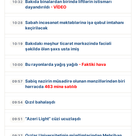
Bakıda binalardan birində liftlərin istismarı
10:32
dayandırıldı
- VİDEO
Sabah incəsənət məktəblərinə işə qəbul imtahanı
10:28
keçiriləcək
Bakıdakı məşhur ticarət mərkəzində faciəli
10:19
şəkildə ölən şəxs usta imiş
Bu rayonlarda yağış yağıb
- Faktiki hava
10:00
Sabiq nazirin müsadirə olunan mənzillərindən biri
09:57
hərracda
463 minə satılıb
Qızıl bahalaşdı
09:54
“Azeri Light” cüzi ucuzlaşdı
09:51
Qızlar Universitetinin müəllimlərindən Mehriban
09:37