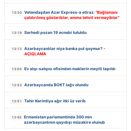
Vətəndaşdan Azər Express-ə etiraz:
"Bağlamanı
13:20
çatdırılmış göstəriblər, amma təhvil verməyiblər"
Sərhədi pozan 19 əcnəbi tutuldu
13:19
Azərbaycanlılar niyə banka pul qoymur?
-
13:12
AÇIQLAMA
Ev alqı-satqısı ofisindən maklerin meyiti tapıldı
13:05
Azərbaycanda BOKT ləğv olundu
12:53
Tahir Kərimliyə ağır itki üz verib
12:51
Ermənistan parlamentində 300 min
12:42
azərbaycanlının qayıdışı müzakirə olunub