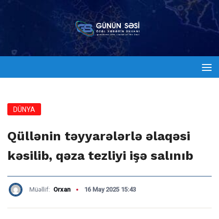
DÜNYA
Qüllənin təyyarələrlə əlaqəsi
kəsilib, qəza tezliyi işə salınıb
Müəllif:
Orxan
16 May 2025 15:43