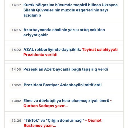
Kursk bölgəsinə hücumda təqsirli bilinən Ukrayna
14:37
Silahlı Qüvvələrinin muzdlu əsgərlərinin sayı
açıqlanıb
Azərbaycanda əhalinin yarısı artıq çəkidən
14:15
əziyyət çəkir
AZAL rəhbərliyində dəyişiklik:
Təyinat səlahiyyəti
14:02
Prezidentə verildi
Pezeşkian Azərbaycanla bağlı tapşırıq verdi
14:00
Prezident Bəxtiyar Aslanbəylini təltif etdi
13:59
Elmə və dövlətçiliyə həsr olunmuş ziyalı ömrü
-
13:42
Qurban Sadıqov yazır...
“TikTok” və “Çılğın dondurmaçı”
- Qismət
13:29
Rüstəmov yazır…