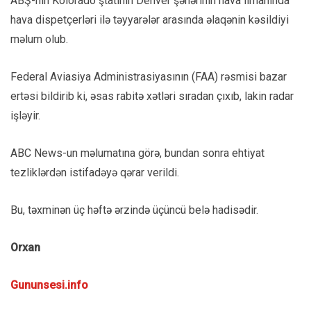
ABŞ-nin Kolorado ştatının Denver şəhərinin hava limanında
hava dispetçerləri ilə təyyarələr arasında əlaqənin kəsildiyi
məlum olub.
Federal Aviasiya Administrasiyasının (FAA) rəsmisi bazar
ertəsi bildirib ki, əsas rabitə xətləri sıradan çıxıb, lakin radar
işləyir.
ABC News-un məlumatına görə, bundan sonra ehtiyat
tezliklərdən istifadəyə qərar verildi.
Bu, təxminən üç həftə ərzində üçüncü belə hadisədir.
Orxan
Gununsesi.info