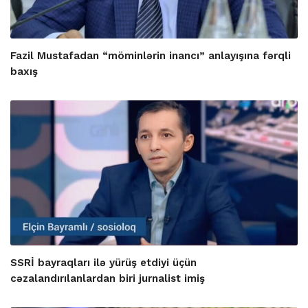
Fazil Mustafadan “möminlərin inancı” anlayışına fərqli
baxış
SSRİ bayraqları ilə yürüş etdiyi üçün
cəzalandırılanlardan biri jurnalist imiş