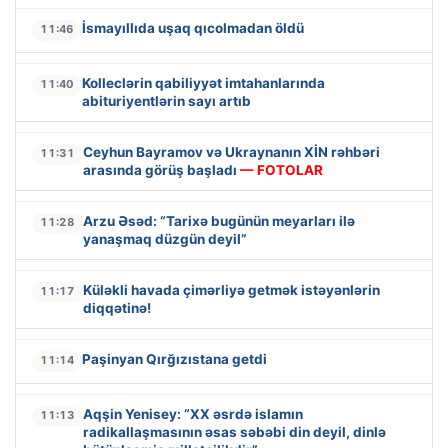
İsmayıllıda uşaq qıcolmadan öldü
11:46
Kolleclərin qabiliyyət imtahanlarında
11:40
abituriyentlərin sayı artıb
Ceyhun Bayramov və Ukraynanın XİN rəhbəri
11:31
arasında görüş başladı
— FOTOLAR
Arzu Əsəd: “Tarixə bugünün meyarları ilə
11:28
yanaşmaq düzgün deyil”
Küləkli havada çimərliyə getmək istəyənlərin
11:17
diqqətinə!
Paşinyan Qırğızıstana getdi
11:14
Aqşin Yenisey: “XX əsrdə islamın
11:13
radikallaşmasının əsas səbəbi din deyil, dinlə