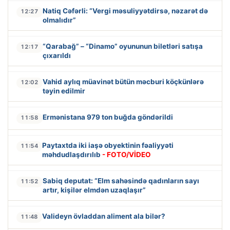
Natiq Cəfərli: “Vergi məsuliyyətdirsə, nəzarət də
12:27
olmalıdır”
“Qarabağ” – “Dinamo” oyununun biletləri satışa
12:17
çıxarıldı
Vahid aylıq müavinət bütün məcburi köçkünlərə
12:02
təyin edilmir
Ermənistana 979 ton buğda göndərildi
11:58
Paytaxtda iki iaşə obyektinin fəaliyyəti
11:54
məhdudlaşdırılıb
- FOTO/VİDEO
Sabiq deputat: “Elm sahəsində qadınların sayı
11:52
artır, kişilər elmdən uzaqlaşır”
Valideyn övladdan aliment ala bilər?
11:48