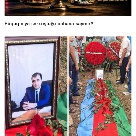
Hüquq niyə sərxoşluğu bəhanə saymır?