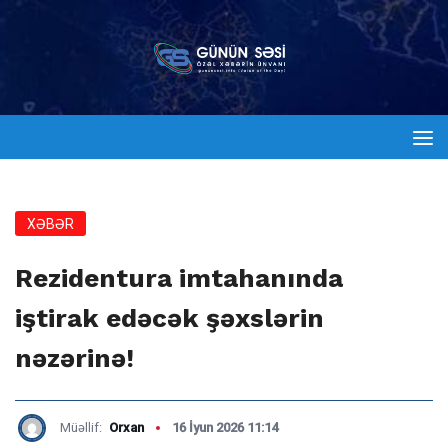
XƏBƏR
Rezidentura imtahanında
iştirak edəcək şəxslərin
nəzərinə!
Müəllif:
Orxan
16 İyun 2026 11:14