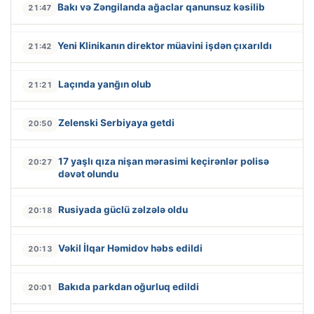
Bakı və Zəngilanda ağaclar qanunsuz kəsilib
21:47
Yeni Klinikanın direktor müavini işdən çıxarıldı
21:42
Laçında yanğın olub
21:21
Zelenski Serbiyaya getdi
20:50
17 yaşlı qıza nişan mərasimi keçirənlər polisə
20:27
dəvət olundu
Rusiyada güclü zəlzələ oldu
20:18
Vəkil İlqar Həmidov həbs edildi
20:13
Bakıda parkdan oğurluq edildi
20:01