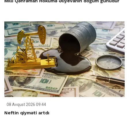
Milli Qəhrəman Hökumə Əliyevanın doğum günüdür
08 Avqust 2026 09:44
Neftin qiyməti artdı