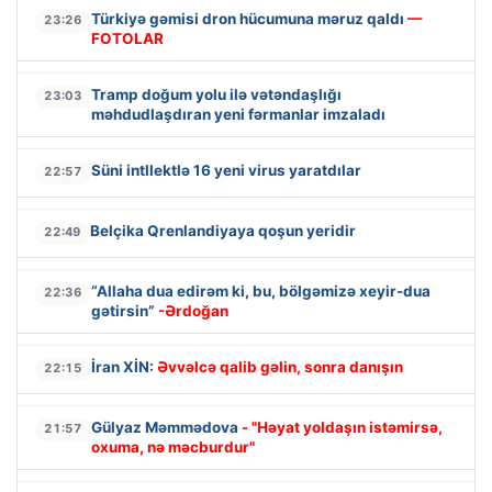
Türkiyə gəmisi dron hücumuna məruz qaldı
—
23:26
FOTOLAR
Tramp doğum yolu ilə vətəndaşlığı
23:03
məhdudlaşdıran yeni fərmanlar imzaladı
Süni intllektlə 16 yeni virus yaratdılar
22:57
Belçika Qrenlandiyaya qoşun yeridir
22:49
“Allaha dua edirəm ki, bu, bölgəmizə xeyir-dua
22:36
gətirsin”
-Ərdoğan
İran XİN:
Əvvəlcə qalib gəlin, sonra danışın
22:15
Gülyaz Məmmədova
- "Həyat yoldaşın istəmirsə,
21:57
oxuma, nə məcburdur"