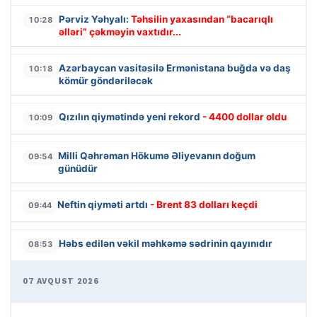
Pərviz Yəhyalı:
Təhsilin yaxasından “bacarıqlı
10:28
əlləri” çəkməyin vaxtıdır...
Azərbaycan vasitəsilə Ermənistana buğda və daş
10:18
kömür göndəriləcək
Qızılın qiymətində yeni rekord
- 4400 dollar oldu
10:09
Milli Qəhrəman Hökumə Əliyevanın doğum
09:54
günüdür
Neftin qiyməti artdı
- Brent 83 dolları keçdi
09:44
Həbs edilən vəkil məhkəmə sədrinin qayınıdır
08:53
07 AVQUST 2026