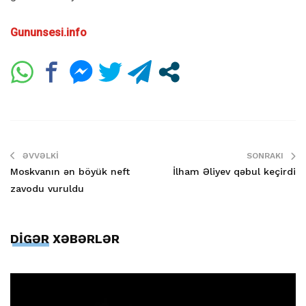
Gununsesi.info
ƏVVƏLKI
SONRAKI
Moskvanın ən böyük neft
İlham Əliyev qəbul keçirdi
zavodu vuruldu
DİGƏR XƏBƏRLƏR