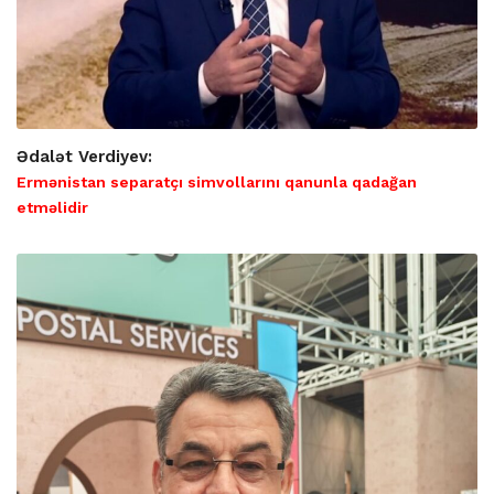
Ədalət Verdiyev:
Ermənistan separatçı simvollarını qanunla qadağan
etməlidir