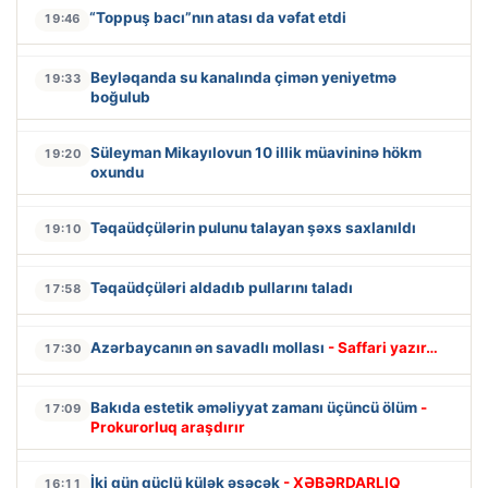
“Toppuş bacı”nın atası da vəfat etdi
19:46
Beyləqanda su kanalında çimən yeniyetmə
19:33
boğulub
Süleyman Mikayılovun 10 illik müavininə hökm
19:20
oxundu
Təqaüdçülərin pulunu talayan şəxs saxlanıldı
19:10
Təqaüdçüləri aldadıb pullarını taladı
17:58
Azərbaycanın ən savadlı mollası
- Saffari yazır…
17:30
Bakıda estetik əməliyyat zamanı üçüncü ölüm
-
17:09
Prokurorluq araşdırır
İki gün güclü külək əsəcək
- XƏBƏRDARLIQ
16:11