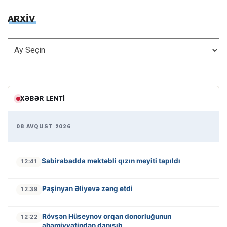
ARXİV
ARXİV
XƏBƏR LENTI
08 AVQUST 2026
Sabirabadda məktəbli qızın meyiti tapıldı
12:41
Paşinyan Əliyevə zəng etdi
12:39
Rövşən Hüseynov orqan donorluğunun
12:22
əhəmiyyətindən danışıb