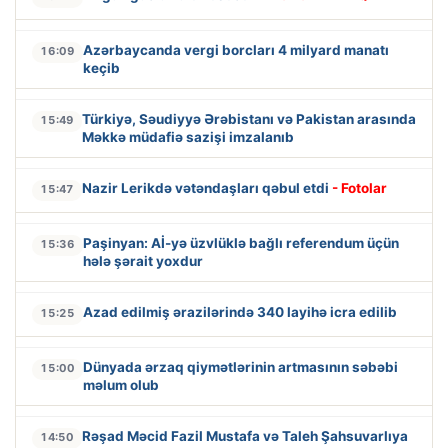
Azərbaycanda vergi borcları 4 milyard manatı
16:09
keçib
Türkiyə, Səudiyyə Ərəbistanı və Pakistan arasında
15:49
Məkkə müdafiə sazişi imzalanıb
Nazir Lerikdə vətəndaşları qəbul etdi
- Fotolar
15:47
Paşinyan: Aİ-yə üzvlüklə bağlı referendum üçün
15:36
hələ şərait yoxdur
Azad edilmiş ərazilərində 340 layihə icra edilib
15:25
Dünyada ərzaq qiymətlərinin artmasının səbəbi
15:00
məlum olub
Rəşad Məcid Fazil Mustafa və Taleh Şahsuvarlıya
14:50