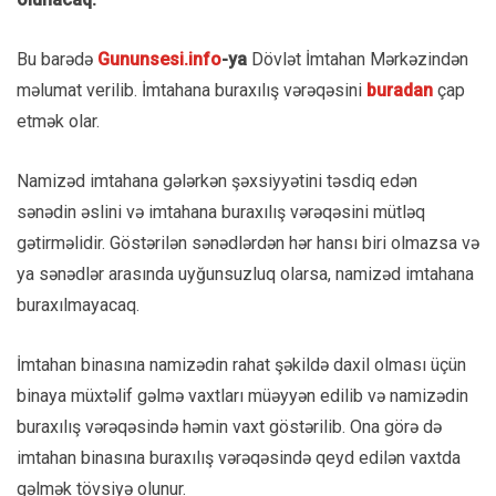
Bu barədə
Gununsesi.info
-ya
Dövlət İmtahan Mərkəzindən
məlumat verilib. İmtahana buraxılış vərəqəsini
buradan
çap
etmək olar.
Namizəd imtahana gələrkən şəxsiyyətini təsdiq edən
sənədin əslini və imtahana buraxılış vərəqəsini mütləq
gətirməlidir. Göstərilən sənədlərdən hər hansı biri olmazsa və
ya sənədlər arasında uyğunsuzluq olarsa, namizəd imtahana
buraxılmayacaq.
İmtahan binasına namizədin rahat şəkildə daxil olması üçün
binaya müxtəlif gəlmə vaxtları müəyyən edilib və namizədin
buraxılış vərəqəsində həmin vaxt göstərilib. Ona görə də
imtahan binasına buraxılış vərəqəsində qeyd edilən vaxtda
gəlmək tövsiyə olunur.