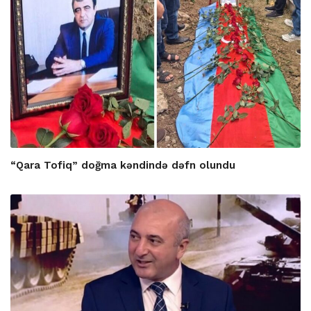
“Qara Tofiq” doğma kəndində dəfn olundu