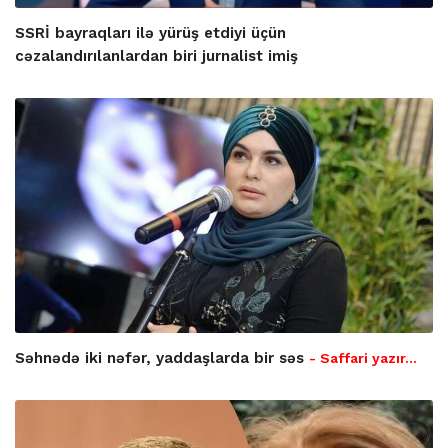
SSRİ bayraqları ilə yürüş etdiyi üçün
cəzalandırılanlardan biri jurnalist imiş
Səhnədə iki nəfər, yaddaşlarda bir səs
- Saffari yazır…