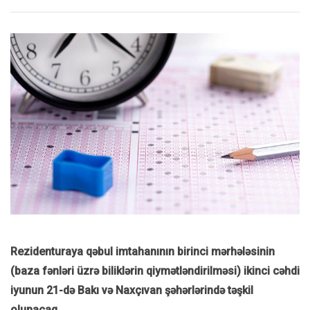
Rezidenturaya qəbul imtahanının birinci mərhələsinin
(baza fənləri üzrə biliklərin qiymətləndirilməsi) ikinci cəhdi
iyunun 21-də Bakı və Naxçıvan şəhərlərində təşkil
olunacaq.