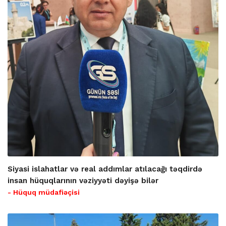
Siyasi islahatlar və real addımlar atılacağı təqdirdə
insan hüquqlarının vəziyyəti dəyişə bilər
- Hüquq müdafiəçisi