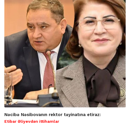
Nəcibə Nəsibovanın rektor təyinatına etiraz:
Etibar Əliyevdən ittihamlar