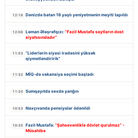
Dənizdə batan 16 yaşlı yeniyetmənin meyiti tapıldı
12:16
Ləman Ələşrəfqızı:
“Fazil Mustafa saytların dost
12:08
siyahısındadır”
“Liderlərin siyasi iradəsini yüksək
11:53
qiymətləndiririk”
MİQ-də vakansiya seçimi başladı
11:32
Sumqayıtda sexdə yanğın
11:20
Naxçıvanda pensiyalar ödənildi
10:53
Fazil Mustafa:
“Şahsevənliklə dövlət qurulmaz” -
10:35
Müsahibə