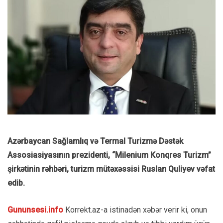
Azərbaycan Sağlamlıq və Termal Turizmə Dəstək
Assosiasiyasının prezidenti, “Milenium Konqres Turizm”
şirkətinin rəhbəri, turizm mütəxəssisi Ruslan Quliyev vəfat
edib.
Gununsesi.info
Korrekt.az-a istinadən xəbər verir ki, onun