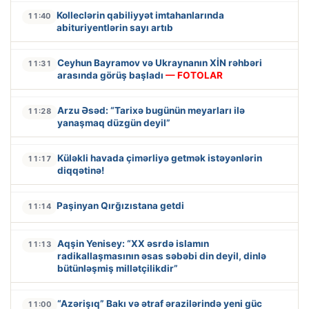
Kolleclərin qabiliyyət imtahanlarında
11:40
abituriyentlərin sayı artıb
Ceyhun Bayramov və Ukraynanın XİN rəhbəri
11:31
arasında görüş başladı
— FOTOLAR
Arzu Əsəd: “Tarixə bugünün meyarları ilə
11:28
yanaşmaq düzgün deyil”
Küləkli havada çimərliyə getmək istəyənlərin
11:17
diqqətinə!
Paşinyan Qırğızıstana getdi
11:14
Aqşin Yenisey: “XX əsrdə islamın
11:13
radikallaşmasının əsas səbəbi din deyil, dinlə
bütünləşmiş millətçilikdir”
“Azərişıq” Bakı və ətraf ərazilərində yeni güc
11:00