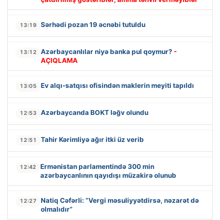
Sərhədi pozan 19 əcnəbi tutuldu
13:19
Azərbaycanlılar niyə banka pul qoymur?
-
13:12
AÇIQLAMA
Ev alqı-satqısı ofisindən maklerin meyiti tapıldı
13:05
Azərbaycanda BOKT ləğv olundu
12:53
Tahir Kərimliyə ağır itki üz verib
12:51
Ermənistan parlamentində 300 min
12:42
azərbaycanlının qayıdışı müzakirə olunub
Natiq Cəfərli: “Vergi məsuliyyətdirsə, nəzarət də
12:27
olmalıdır”