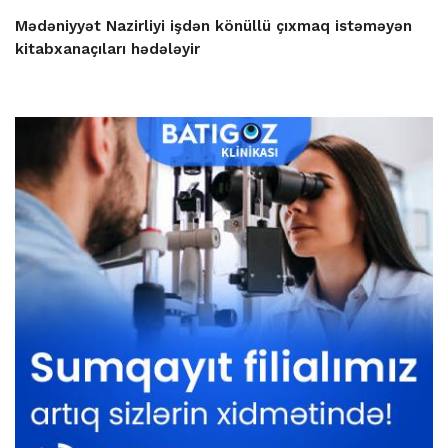
Mədəniyyət Nazirliyi işdən könüllü çıxmaq istəməyən
kitabxanaçıları hədələyir