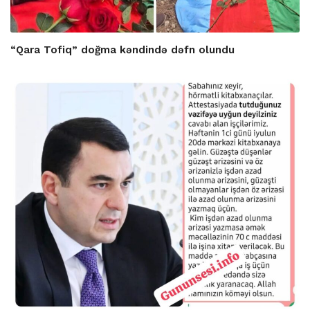
“Qara Tofiq” doğma kəndində dəfn olundu