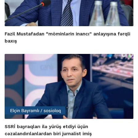
Fazil Mustafadan “möminlərin inancı” anlayışına fərqli
baxış
SSRİ bayraqları ilə yürüş etdiyi üçün
cəzalandırılanlardan biri jurnalist imiş