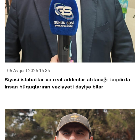
06 Avqust 2026 15:35
Siyasi islahatlar və real addımlar atılacağı təqdirdə
insan hüquqlarının vəziyyəti dəyişə bilər