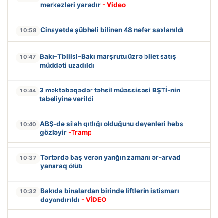
mərkəzləri yaradır
- Video
Cinayətdə şübhəli bilinən 48 nəfər saxlanıldı
10:58
Bakı–Tbilisi–Bakı marşrutu üzrə bilet satış
10:47
müddəti uzadıldı
3 məktəbəqədər təhsil müəssisəsi BŞTİ-nin
10:44
tabeliyinə verildi
ABŞ-də silah qıtlığı olduğunu deyənləri həbs
10:40
gözləyir
-Tramp
Tərtərdə baş verən yanğın zamanı ər-arvad
10:37
yanaraq ölüb
Bakıda binalardan birində liftlərin istismarı
10:32
dayandırıldı
- VİDEO