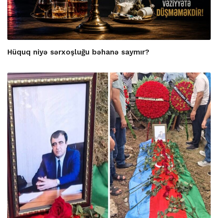
Hüquq niyə sərxoşluğu bəhanə saymır?