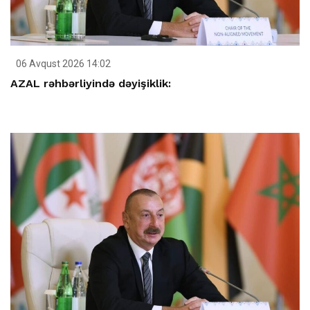
06 Avqust 2026 14:02
AZAL rəhbərliyində dəyişiklik: