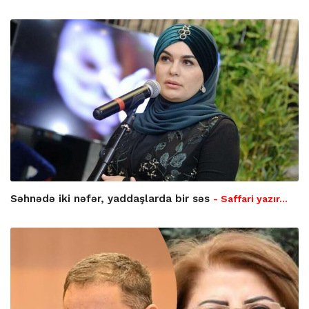
Səhnədə iki nəfər, yaddaşlarda bir səs
- Saffari yazır…