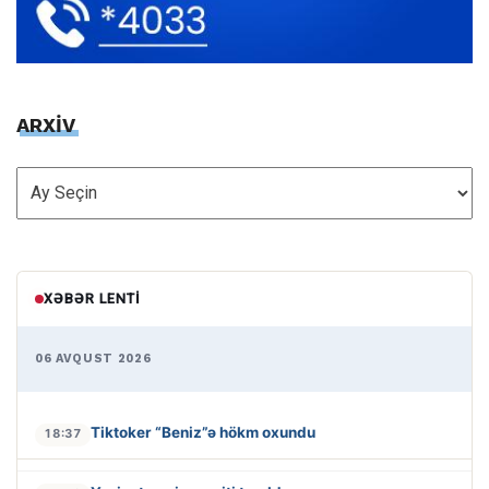
ARXİV
ARXİV
XƏBƏR LENTI
06 AVQUST 2026
Tiktoker “Beniz”ə hökm oxundu
18:37