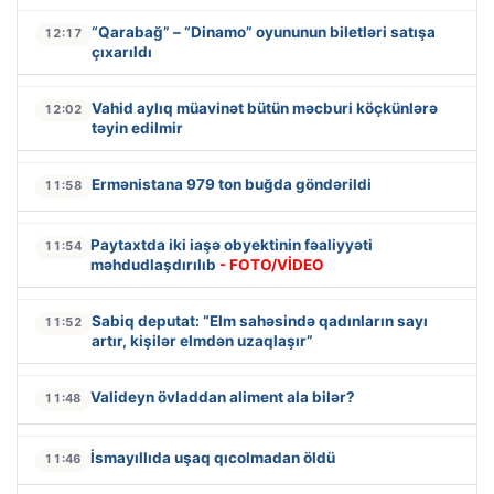
“Qarabağ” – “Dinamo” oyununun biletləri satışa
12:17
çıxarıldı
Vahid aylıq müavinət bütün məcburi köçkünlərə
12:02
təyin edilmir
Ermənistana 979 ton buğda göndərildi
11:58
Paytaxtda iki iaşə obyektinin fəaliyyəti
11:54
məhdudlaşdırılıb
- FOTO/VİDEO
Sabiq deputat: “Elm sahəsində qadınların sayı
11:52
artır, kişilər elmdən uzaqlaşır”
Valideyn övladdan aliment ala bilər?
11:48
İsmayıllıda uşaq qıcolmadan öldü
11:46