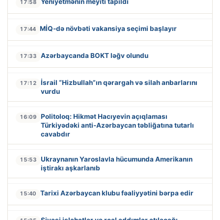
Yeniyetmənin meyiti tapıldı
17:58
MİQ-də növbəti vakansiya seçimi başlayır
17:44
Azərbaycanda BOKT ləğv olundu
17:33
İsrail “Hizbullah”ın qərargah və silah anbarlarını
17:12
vurdu
Politoloq: Hikmət Hacıyevin açıqlaması
16:09
Türkiyədəki anti-Azərbaycan təbliğatına tutarlı
cavabdır
Ukraynanın Yaroslavla hücumunda Amerikanın
15:53
iştirakı aşkarlanıb
Tarixi Azərbaycan klubu fəaliyyətini bərpa edir
15:40
Siyasi islahatlar və real addımlar atılacağı