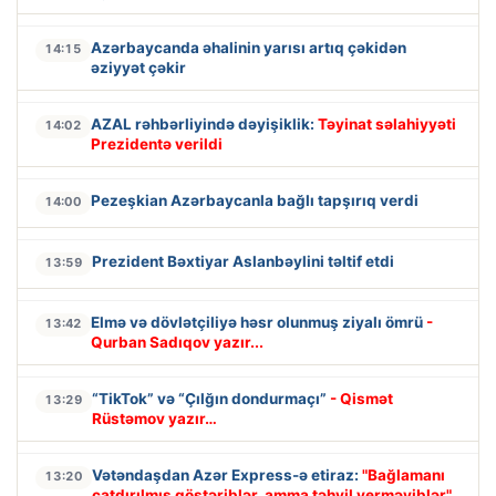
Azərbaycanda əhalinin yarısı artıq çəkidən
14:15
əziyyət çəkir
AZAL rəhbərliyində dəyişiklik:
Təyinat səlahiyyəti
14:02
Prezidentə verildi
Pezeşkian Azərbaycanla bağlı tapşırıq verdi
14:00
Prezident Bəxtiyar Aslanbəylini təltif etdi
13:59
Elmə və dövlətçiliyə həsr olunmuş ziyalı ömrü
-
13:42
Qurban Sadıqov yazır...
“TikTok” və “Çılğın dondurmaçı”
- Qismət
13:29
Rüstəmov yazır…
Vətəndaşdan Azər Express-ə etiraz:
"Bağlamanı
13:20
çatdırılmış göstəriblər, amma təhvil verməyiblər"