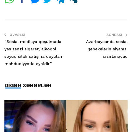
ƏVVƏLKI
SONRAKI
”Sosial mediaya qoşulmada
Azərbaycanda sosial
yaş senzi siqaret, alkoqol,
şəbəkələrin siyahısı
soyuq silah satışına qoyulan
hazırlanacaq
məhdudiyyətlə eynidir”
DİGƏR XƏBƏRLƏR