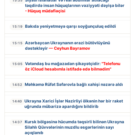
15:35
təqdirdə insan hüquqlarının vəziyyəti dəyişə bilər
- Hüquq müdafiəçisi
Bakıda yeniyetməyə qarşı soyğunçuluq edildi
15:19
Azərbaycan Ukraynanın ərazi bütövlüyünü
15:15
dəstəkləyir
— Ceyhun Bayramov
Vətəndaş bu mağazadan şikayətçidir:
"Telefonu
15:05
öz iCloud hesabımla istifadə edə bilmədim"
Məhkəmə Rüfət Səfərovla bağlı xahişi nəzərə aldı
14:52
Ukrayna Xarici İşlər Nazirliyi ölkənin hər bir raket
14:40
uğrunda mübarizə apardığını bildirib
Kursk bölgəsinə hücumda təqsirli bilinən Ukrayna
14:37
Silahlı Qüvvələrinin muzdlu əsgərlərinin sayı
açıqlanıb