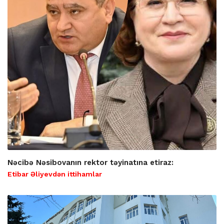
Nəcibə Nəsibovanın rektor təyinatına etiraz:
Etibar Əliyevdən ittihamlar