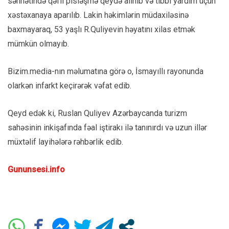
səhhətində qəfil pisləşmə qeydə alınıb və tibbi yardım üçün
xəstəxanaya aparılıb. Lakin həkimlərin müdaxiləsinə
baxmayaraq, 53 yaşlı R.Quliyevin həyatını xilas etmək
mümkün olmayıb.
Bizim.media-nın məlumatına görə o, İsmayıllı rayonunda
olarkən infarkt keçirərək vəfat edib.
Qeyd edək ki, Ruslan Quliyev Azərbaycanda turizm
sahəsinin inkişafında fəal iştirakı ilə tanınırdı və uzun illər
müxtəlif layihələrə rəhbərlik edib.
Gununsesi.info