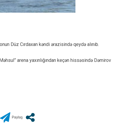
yonun Düz Cırdaxan kəndi ərazisində qeydə alınıb.
 “Məhsul” arena yaxınlığından keçən hissəsində Dəmirov