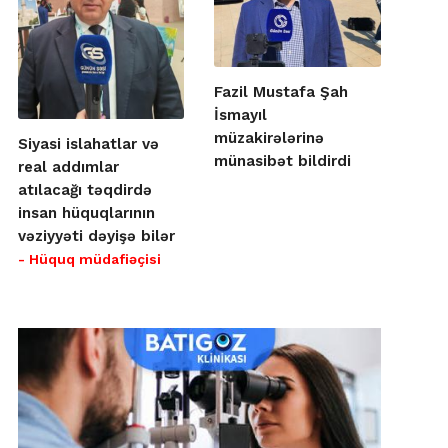
Fazil Mustafa Şah
İsmayıl
müzakirələrinə
Siyasi islahatlar və
münasibət bildirdi
real addımlar
atılacağı təqdirdə
insan hüquqlarının
vəziyyəti dəyişə bilər
- Hüquq müdafiəçisi