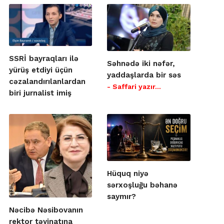
SSRİ bayraqları ilə
Səhnədə iki nəfər,
yürüş etdiyi üçün
yaddaşlarda bir səs
cəzalandırılanlardan
- Saffari yazır…
biri jurnalist imiş
Hüquq niyə
sərxoşluğu bəhanə
saymır?
Nəcibə Nəsibovanın
rektor təyinatına