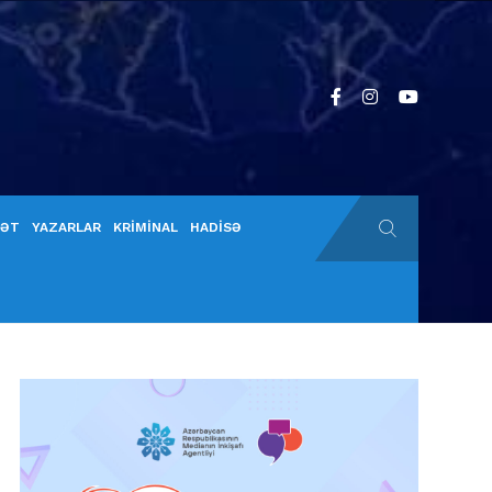
YƏT
YAZARLAR
KRİMİNAL
HADİSƏ