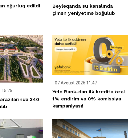
n oğurluq edildi
Beyləqanda su kanalında
çimən yeniyetmə boğulub
07 Avqust 2026 11:47
 15:25
Yelo Bank-dan ilk kreditə özəl
1% endirim və 0% komissiya
ərazilərində 340
kampaniyası!
ilib