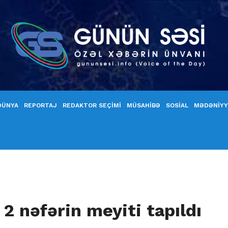
DÜNYA
REPORTAJ
REDAKTOR SEÇİMİ
MÜSAHİBƏ
SOSİAL
MƏDƏNİY
2 nəfərin meyiti tapıldı