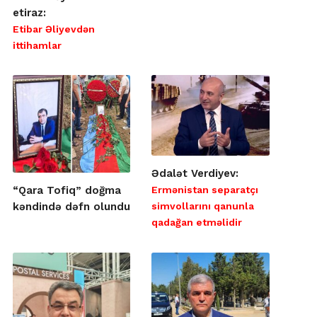
etiraz:
Etibar Əliyevdən
ittihamlar
Ədalət Verdiyev:
Ermənistan separatçı
“Qara Tofiq” doğma
simvollarını qanunla
kəndində dəfn olundu
qadağan etməlidir