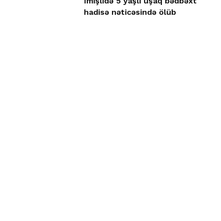
İmişlidə 5 yaşlı uşaq bədbəxt
hadisə nəticəsində ölüb