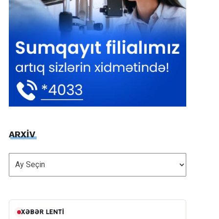
ARXİV
ARXİV
XƏBƏR LENTI