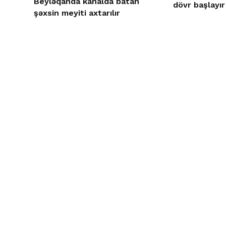
Beyləqanda kanalda batan
dövr başlayır
şəxsin meyiti axtarılır