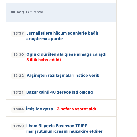
08 AVQUST 2026
Jurnalistlərə hücum edənlərlə bağlı
13:37
araşdırma aparılır
Oğlu öldürülən ata qisas almağa çalışdı
-
13:30
5 illik həbs edildi
Vaşinqton razılaşmaları nəticə verib
13:22
Bazar günü 40 dərəcə isti olacaq
13:21
İmişlidə qəza
- 3 nəfər xəsarət aldı
13:04
İlham Əliyevlə Paşinyan TRIPP
12:59
marşrutunun icrasını müzakirə etdilər