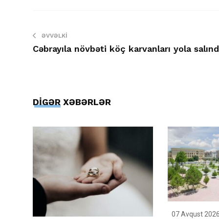
ƏVVƏLKI
Cəbrayıla növbəti köç karvanları yola salınd
DİGƏR XƏBƏRLƏR
07 Avqust 2026