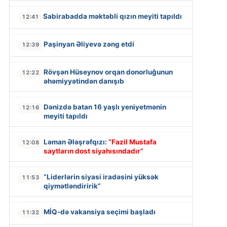
Sabirabadda məktəbli qızın meyiti tapıldı
12:41
Paşinyan Əliyevə zəng etdi
12:39
Rövşən Hüseynov orqan donorluğunun
12:22
əhəmiyyətindən danışıb
Dənizdə batan 16 yaşlı yeniyetmənin
12:16
meyiti tapıldı
Ləman Ələşrəfqızı:
“Fazil Mustafa
12:08
saytların dost siyahısındadır”
“Liderlərin siyasi iradəsini yüksək
11:53
qiymətləndiririk”
MİQ-də vakansiya seçimi başladı
11:32