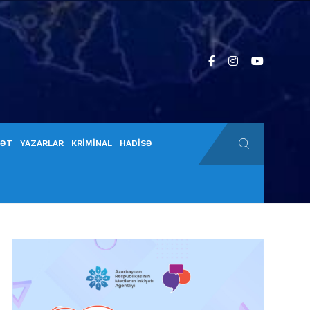
YƏT
YAZARLAR
KRİMİNAL
HADİSƏ