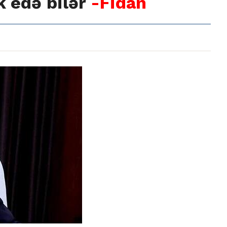
 edə bilər
-Fidan