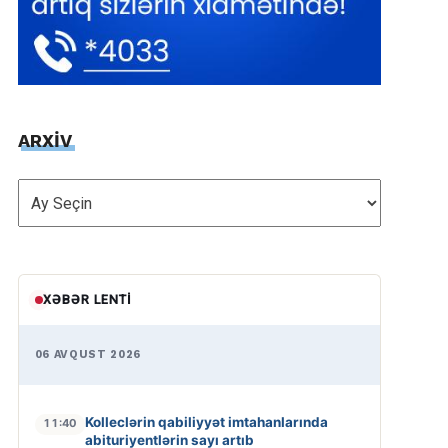
ARXİV
ARXİV
XƏBƏR LENTI
06 AVQUST 2026
Kolleclərin qabiliyyət imtahanlarında
11:40
abituriyentlərin sayı artıb