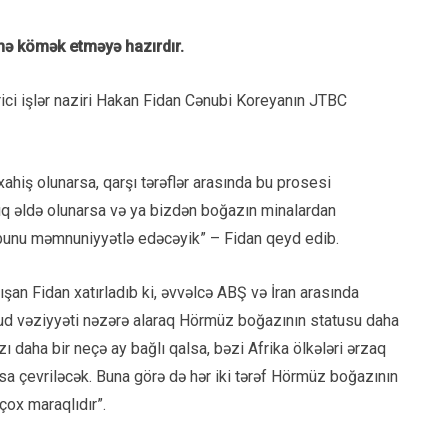
ə kömək etməyə hazırdır.
arici işlər naziri Hakan Fidan Cənubi Koreyanın JTBC
xahiş olunarsa, qarşı tərəflər arasında bu prosesi
ılıq əldə olunarsa və ya bizdən boğazın minalardan
 bunu məmnuniyyətlə edəcəyik” – Fidan qeyd edib.
an Fidan xatırladıb ki, əvvəlcə ABŞ və İran arasında
vcud vəziyyəti nəzərə alaraq Hörmüz boğazının statusu daha
 daha bir neçə ay bağlı qalsa, bəzi Afrika ölkələri ərzaq
usa çevriləcək. Buna görə də hər iki tərəf Hörmüz boğazının
çox maraqlıdır”.