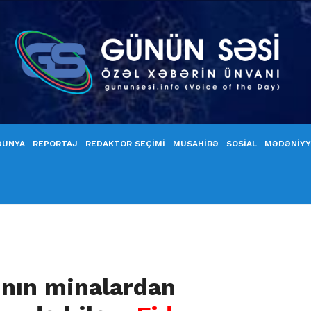
DÜNYA
REPORTAJ
REDAKTOR SEÇİMİ
MÜSAHİBƏ
SOSİAL
MƏDƏNİY
nın minalardan