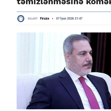
təmizlənməsinə kömək
Müəllif:
Firuzə
07 İyun 2026 21:47