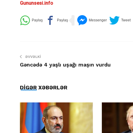
Gununsesi.info
ƏVVƏLKI
Gəncədə 4 yaşlı uşağı maşın vurdu
DİGƏR XƏBƏRLƏR