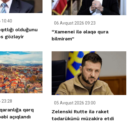
 10:40
06 Avqust 2026 09:23
qıtlığı olduğunu
“Xamenei ilə əlaqə qura
s gözləyir
bilmirəm”
 23:28
05 Avqust 2026 23:00
qaranlığa qərq
Zelenski Rutte ilə raket
əbi açıqlandı
tədarükünü müzakirə etdi