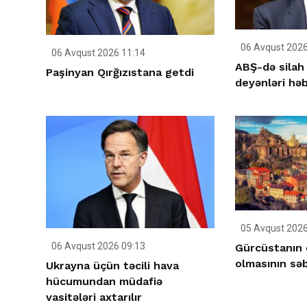
06 Avqust 2026
06 Avqust 2026 11:14
ABŞ-də silah 
Paşinyan Qırğızıstana getdi
deyənləri həb
05 Avqust 2026
06 Avqust 2026 09:13
Gürcüstanın 
olmasının səb
Ukrayna üçün təcili hava
hücumundan müdafiə
vasitələri axtarılır