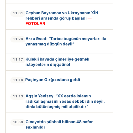
Ceyhun Bayramov və Ukraynanın XİN
11:31
rəhbəri arasında görüş başladı
—
FOTOLAR
Arzu Əsəd: “Tarixə bugünün meyarları ilə
11:28
yanaşmaq düzgün deyil”
Küləkli havada çimərliyə getmək
11:17
istəyənlərin diqqətinə!
Paşinyan Qırğızıstana getdi
11:14
Aqşin Yenisey: “XX əsrdə islamın
11:13
radikallaşmasının əsas səbəbi din deyil,
dinlə bütünləşmiş millətçilikdir”
Cinayətdə şübhəli bilinən 48 nəfər
10:58
saxlanıldı