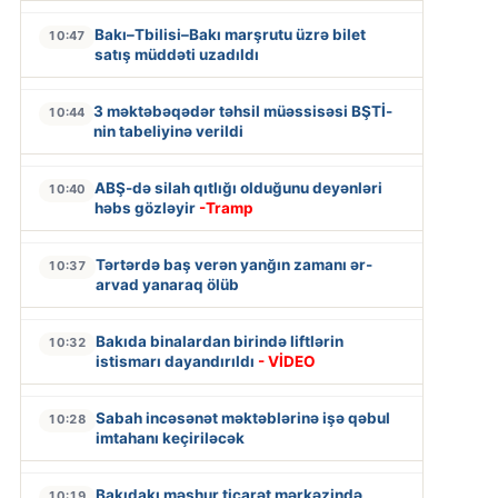
Bakı–Tbilisi–Bakı marşrutu üzrə bilet
10:47
satış müddəti uzadıldı
3 məktəbəqədər təhsil müəssisəsi BŞTİ-
10:44
nin tabeliyinə verildi
ABŞ-də silah qıtlığı olduğunu deyənləri
10:40
həbs gözləyir
-Tramp
Tərtərdə baş verən yanğın zamanı ər-
10:37
arvad yanaraq ölüb
Bakıda binalardan birində liftlərin
10:32
istismarı dayandırıldı
- VİDEO
Sabah incəsənət məktəblərinə işə qəbul
10:28
imtahanı keçiriləcək
Bakıdakı məşhur ticarət mərkəzində
10:19