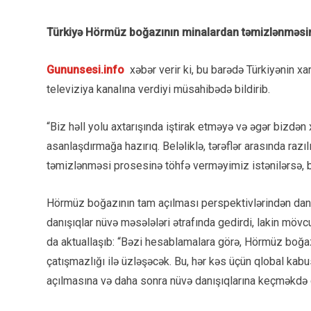
Türkiyə Hörmüz boğazının minalardan təmizlənməsin
Gununsesi.info
xəbər verir ki, bu barədə Türkiyənin x
televiziya kanalına verdiyi müsahibədə bildirib.
“Biz həll yolu axtarışında iştirak etməyə və əgər bizdən 
asanlaşdırmağa hazırıq. Beləliklə, tərəflər arasında raz
təmizlənməsi prosesinə töhfə verməyimiz istənilərsə,
Hörmüz boğazının tam açılması perspektivlərindən danış
danışıqlar nüvə məsələləri ətrafında gedirdi, lakin mö
da aktuallaşıb: “Bəzi hesablamalara görə, Hörmüz boğazı
çatışmazlığı ilə üzləşəcək. Bu, hər kəs üçün qlobal kab
açılmasına və daha sonra nüvə danışıqlarına keçməkdə 