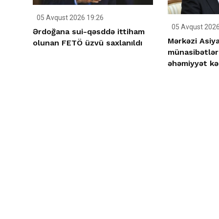
05 Avqust 2026 19:26
05 Avqust 2026
Ərdoğana sui-qəsddə ittiham
Mərkəzi Asiya 
olunan FETÖ üzvü saxlanıldı
münasibətlər
əhəmiyyət kə