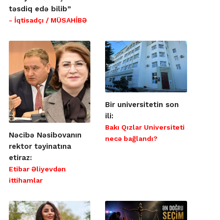
təsdiq edə bilib”
- İqtisadçı / MÜSAHİBƏ
Bir universitetin son
ili:
Bakı Qızlar Universiteti
Nəcibə Nəsibovanın
necə bağlandı?
rektor təyinatına
etiraz:
Etibar Əliyevdən
ittihamlar