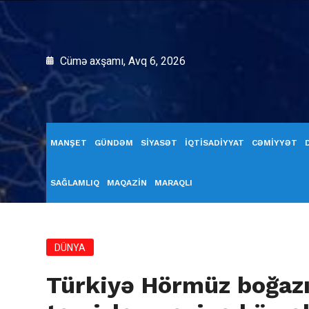
Cümə axşamı, Avq 6, 2026
MANŞET
GÜNDƏM
SİYASƏT
İQTİSADİYYAT
CƏMİYYƏT
SAĞLAMLIQ
MAQAZİN
MARAQLI
DÜNYA
Türkiyə Hörmüz boğazı