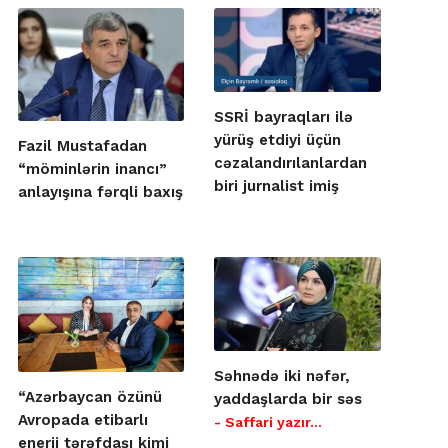
SSRİ bayraqları ilə
yürüş etdiyi üçün
Fazil Mustafadan
cəzalandırılanlardan
“möminlərin inancı”
biri jurnalist imiş
anlayışına fərqli baxış
Səhnədə iki nəfər,
“Azərbaycan özünü
yaddaşlarda bir səs
Avropada etibarlı
- Saffari yazır…
enerji tərəfdaşı kimi