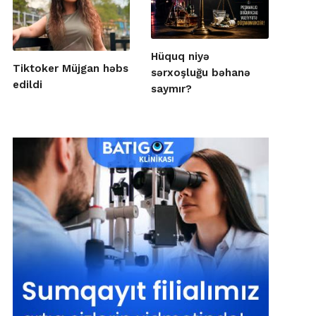
Hüquq niyə
Tiktoker Müjgan həbs
sərxoşluğu bəhanə
edildi
saymır?