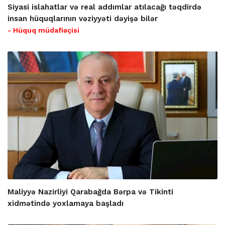
Siyasi islahatlar və real addımlar atılacağı təqdirdə
insan hüquqlarının vəziyyəti dəyişə bilər
- Hüquq müdafiəçisi
Maliyyə Nazirliyi Qarabağda Bərpa və Tikinti
xidmətində yoxlamaya başladı