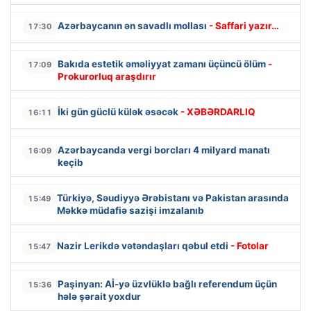
Azərbaycanın ən savadlı mollası
- Saffari yazır…
17:30
Bakıda estetik əməliyyat zamanı üçüncü ölüm
-
17:09
Prokurorluq araşdırır
İki gün güclü külək əsəcək
- XƏBƏRDARLIQ
16:11
Azərbaycanda vergi borcları 4 milyard manatı
16:09
keçib
Türkiyə, Səudiyyə Ərəbistanı və Pakistan arasında
15:49
Məkkə müdafiə sazişi imzalanıb
Nazir Lerikdə vətəndaşları qəbul etdi
- Fotolar
15:47
Paşinyan: Aİ-yə üzvlüklə bağlı referendum üçün
15:36
hələ şərait yoxdur