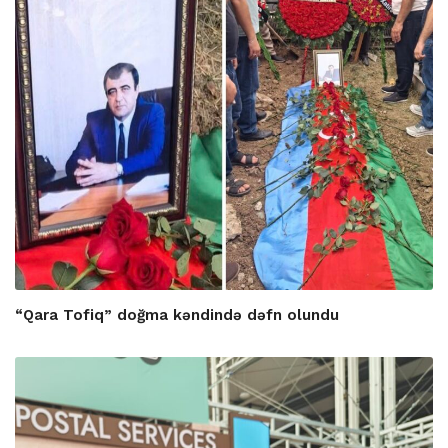
“Qara Tofiq” doğma kəndində dəfn olundu