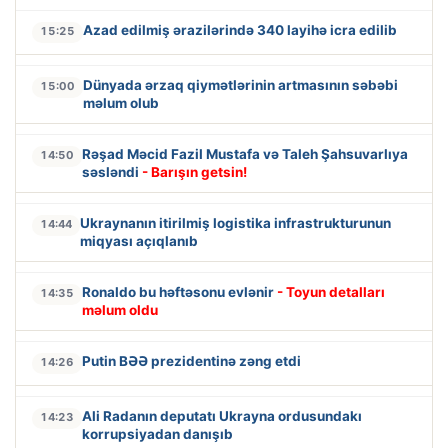
Azad edilmiş ərazilərində 340 layihə icra edilib
15:25
Dünyada ərzaq qiymətlərinin artmasının səbəbi
15:00
məlum olub
Rəşad Məcid Fazil Mustafa və Taleh Şahsuvarlıya
14:50
səsləndi
- Barışın getsin!
Ukraynanın itirilmiş logistika infrastrukturunun
14:44
miqyası açıqlanıb
Ronaldo bu həftəsonu evlənir
- Toyun detalları
14:35
məlum oldu
Putin BƏƏ prezidentinə zəng etdi
14:26
Ali Radanın deputatı Ukrayna ordusundakı
14:23
korrupsiyadan danışıb