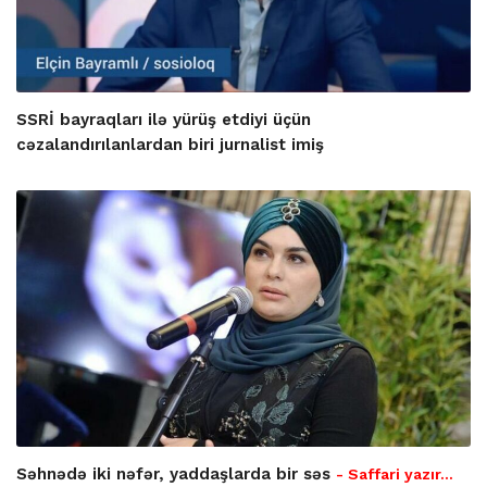
SSRİ bayraqları ilə yürüş etdiyi üçün
cəzalandırılanlardan biri jurnalist imiş
Səhnədə iki nəfər, yaddaşlarda bir səs
- Saffari yazır…