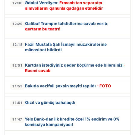
Ədalət Verdiyev:
Ermənistan separatçı
12:30
simvollarını qanunla qadağan etməlidir
Qalibaf Trampın təhdidlərinə cavab verib:
12:29
qurtarın bu teatrı!
Fazil Mustafa Şah İsmayıl müzakirələrinə
12:18
münasibət bildirdi
Kartdan istədiyiniz qədər köçürmə edə bilərsiniz
-
12:01
Rəsmi cavab
Bakıda vəzifəli şəxsin meyiti tapıldı
- FOTO
11:53
Qızıl və gümüş bahalaşdı
11:51
Yelo Bank-dan ilk kreditə özəl 1% endirim və 0%
11:47
komissiya kampaniyası!