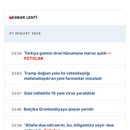
XƏBƏR LENTI
07 AVQUST 2026
Türkiyə gəmisi dron hücumuna məruz qaldı
—
23:26
FOTOLAR
Tramp doğum yolu ilə vətəndaşlığı
23:03
məhdudlaşdıran yeni fərmanlar imzaladı
Süni intllektlə 16 yeni virus yaratdılar
22:57
Belçika Qrenlandiyaya qoşun yeridir
22:49
“Allaha dua edirəm ki, bu, bölgəmizə xeyir-dua
22:36