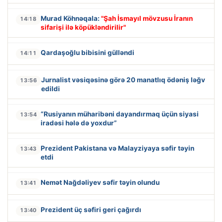
Murad Köhnəqala:
"Şah İsmayıl mövzusu İranın
14:18
sifarişi ilə köpükləndirilir"
Qardaşoğlu bibisini gülləndi
14:11
Jurnalist vəsiqəsinə görə 20 manatlıq ödəniş ləğv
13:56
edildi
“Rusiyanın müharibəni dayandırmaq üçün siyasi
13:54
iradəsi hələ də yoxdur”
Prezident Pakistana və Malayziyaya səfir təyin
13:43
etdi
Nemət Nağdəliyev səfir təyin olundu
13:41
Prezident üç səfiri geri çağırdı
13:40