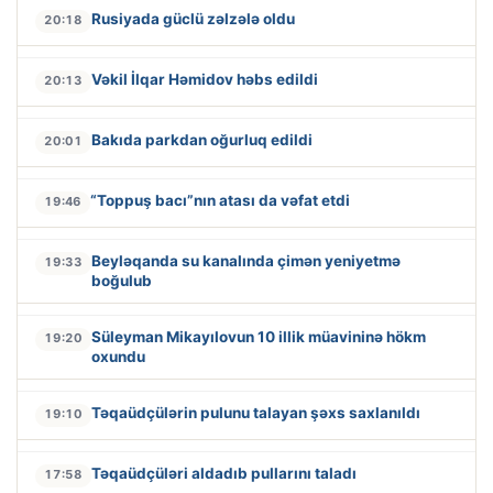
Rusiyada güclü zəlzələ oldu
20:18
Vəkil İlqar Həmidov həbs edildi
20:13
Bakıda parkdan oğurluq edildi
20:01
“Toppuş bacı”nın atası da vəfat etdi
19:46
Beyləqanda su kanalında çimən yeniyetmə
19:33
boğulub
Süleyman Mikayılovun 10 illik müavininə hökm
19:20
oxundu
Təqaüdçülərin pulunu talayan şəxs saxlanıldı
19:10
Təqaüdçüləri aldadıb pullarını taladı
17:58