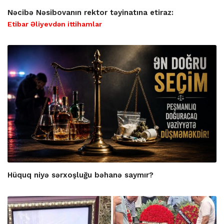
Nəcibə Nəsibovanın rektor təyinatına etiraz:
Etibar Əliyevdən ittihamlar
Hüquq niyə sərxoşluğu bəhanə saymır?