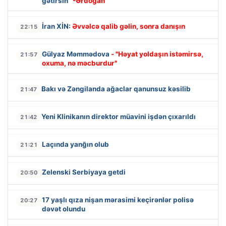
gətirsin”
-Ərdoğan
İran XİN:
Əvvəlcə qalib gəlin, sonra danışın
22:15
Gülyaz Məmmədova
- "Həyat yoldaşın istəmirsə,
21:57
oxuma, nə məcburdur"
Bakı və Zəngilanda ağaclar qanunsuz kəsilib
21:47
Yeni Klinikanın direktor müavini işdən çıxarıldı
21:42
Laçında yanğın olub
21:21
Zelenski Serbiyaya getdi
20:50
17 yaşlı qıza nişan mərasimi keçirənlər polisə
20:27
dəvət olundu