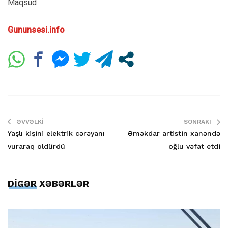
Maqsud
Gununsesi.info
ƏVVƏLKI
SONRAKI
Yaşlı kişini elektrik cərəyanı
Əməkdar artistin xanəndə
vuraraq öldürdü
oğlu vəfat etdi
DİGƏR XƏBƏRLƏR