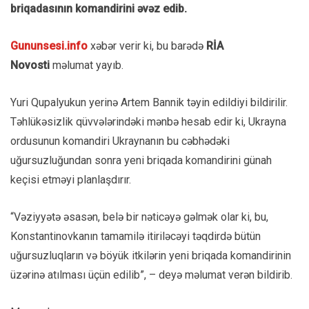
briqadasının komandirini əvəz edib.
Gununsesi.info
xəbər verir ki, bu barədə
RİA
Novosti
məlumat yayıb.
Yuri Qupalyukun yerinə Artem Bannik təyin edildiyi bildirilir.
Təhlükəsizlik qüvvələrindəki mənbə hesab edir ki, Ukrayna
ordusunun komandiri Ukraynanın bu cəbhədəki
uğursuzluğundan sonra yeni briqada komandirini günah
keçisi etməyi planlaşdırır.
“Vəziyyətə əsasən, belə bir nəticəyə gəlmək olar ki, bu,
Konstantinovkanın tamamilə itiriləcəyi təqdirdə bütün
uğursuzluqların və böyük itkilərin yeni briqada komandirinin
üzərinə atılması üçün edilib”, – deyə məlumat verən bildirib.