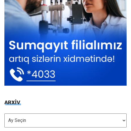
ARXİV
ARXİV