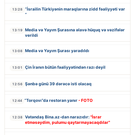
“İsrailin Türkiyənin maraqlarına zidd fəaliyyəti var
13:28
“
Media və Yayım Şurasına əlavə hüquq və vəzifələr
13:19
verildi
Media və Yayım Şurası yaradıldı
13:08
Çin İranın bütün fəaliyyətindən razı deyil
13:01
Şənbə günü 39 dərəcə isti olacaq
12:56
“Torqovı”da restoran yanır
- FOTO
12:44
Vətəndaş Bina.az-dan narazıdır:
"İsrar
12:38
etməsəydim, pulumu qaytarmayacaqdılar"