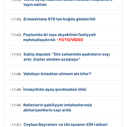
təyin edilmir
Ermənistana 979 ton buğda göndərildi
11:58
Paytaxtda iki iaşə obyektinin fəaliyyəti
11:54
məhdudlaşdırılıb
- FOTO/VİDEO
Sabiq deputat: “Elm sahəsində qadınların sayı
11:52
artır, kişilər elmdən uzaqlaşır”
Valideyn övladdan aliment ala bilər?
11:48
İsmayıllıda uşaq qıcolmadan öldü
11:46
Kolleclərin qabiliyyət imtahanlarında
11:40
abituriyentlərin sayı artıb
Ceyhun Bayramov və Ukraynanın XİN rəhbəri
11:31