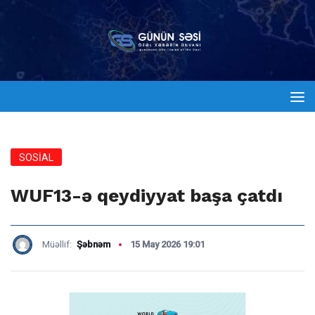
SOSİAL
WUF13-ə qeydiyyat başa çatdı
Müəllif:
Şəbnəm
15 May 2026 19:01