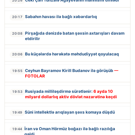
20:26
Sabahın havası ilə bağlı xəbərdarlıq
20:17
Pirşağıda dənizdə batan şəxsin axtarışları davam
20:08
etdirilir
Bu küçələrdə hərəkətə məhdudiyyət qoyulacaq
20:06
Ceyhun Bayramov Kirill Budanov ilə görüşüb
—
19:55
FOTOLAR
Rusiyada milliləşdirmə sürətlənir:
6 ayda 10
19:53
milyard dollarlıq aktiv dövlət nəzarətinə keçdi
Süni intellektlə arıqlayan şəxs komaya düşdü
19:49
İran və Oman Hörmüz boğazı ilə bağlı razılığa
19:44
gəldi