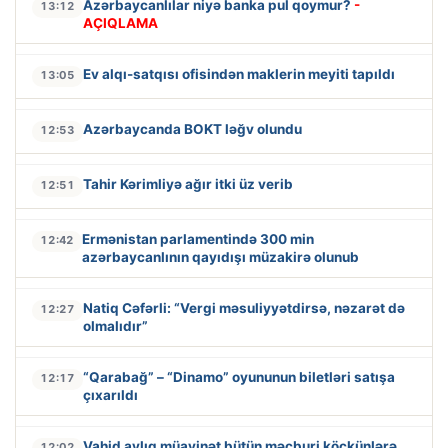
Azərbaycanlılar niyə banka pul qoymur?
-
13:12
AÇIQLAMA
Ev alqı-satqısı ofisindən maklerin meyiti tapıldı
13:05
Azərbaycanda BOKT ləğv olundu
12:53
Tahir Kərimliyə ağır itki üz verib
12:51
Ermənistan parlamentində 300 min
12:42
azərbaycanlının qayıdışı müzakirə olunub
Natiq Cəfərli: “Vergi məsuliyyətdirsə, nəzarət də
12:27
olmalıdır”
“Qarabağ” – “Dinamo” oyununun biletləri satışa
12:17
çıxarıldı
Vahid aylıq müavinət bütün məcburi köçkünlərə
12:02