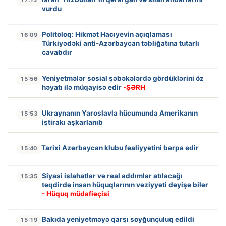
vurdu
Politoloq: Hikmət Hacıyevin açıqlaması
16:09
Türkiyədəki anti-Azərbaycan təbliğatına tutarlı
cavabdır
Yeniyetmələr sosial şəbəkələrdə gördüklərini öz
15:56
həyatı ilə müqayisə edir
-ŞƏRH
Ukraynanın Yaroslavla hücumunda Amerikanın
15:53
iştirakı aşkarlanıb
Tarixi Azərbaycan klubu fəaliyyətini bərpa edir
15:40
Siyasi islahatlar və real addımlar atılacağı
15:35
təqdirdə insan hüquqlarının vəziyyəti dəyişə bilər
- Hüquq müdafiəçisi
Bakıda yeniyetməyə qarşı soyğunçuluq edildi
15:19