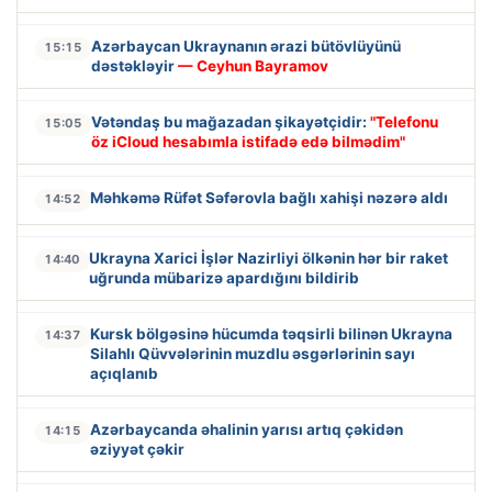
Azərbaycan Ukraynanın ərazi bütövlüyünü
15:15
dəstəkləyir
— Ceyhun Bayramov
Vətəndaş bu mağazadan şikayətçidir:
"Telefonu
15:05
öz iCloud hesabımla istifadə edə bilmədim"
Məhkəmə Rüfət Səfərovla bağlı xahişi nəzərə aldı
14:52
Ukrayna Xarici İşlər Nazirliyi ölkənin hər bir raket
14:40
uğrunda mübarizə apardığını bildirib
Kursk bölgəsinə hücumda təqsirli bilinən Ukrayna
14:37
Silahlı Qüvvələrinin muzdlu əsgərlərinin sayı
açıqlanıb
Azərbaycanda əhalinin yarısı artıq çəkidən
14:15
əziyyət çəkir