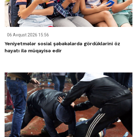
06 Avqust 2026 15:56
Yeniyetmələr sosial şəbəkələrdə gördüklərini öz
həyatı ilə müqayisə edir