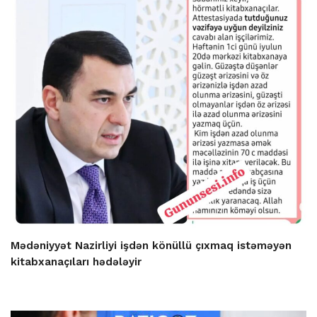
Mədəniyyət Nazirliyi işdən könüllü çıxmaq istəməyən
kitabxanaçıları hədələyir