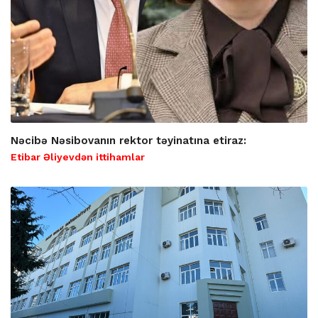
Nəcibə Nəsibovanın rektor təyinatına etiraz:
Etibar Əliyevdən ittihamlar