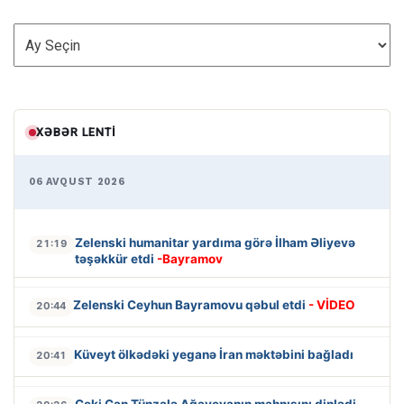
ARXİV
XƏBƏR LENTI
06 AVQUST 2026
Zelenski humanitar yardıma görə İlham Əliyevə
21:19
təşəkkür etdi
-Bayramov
Zelenski Ceyhun Bayramovu qəbul etdi
- VİDEO
20:44
Küveyt ölkədəki yeganə İran məktəbini bağladı
20:41
Ceki Çan Tünzalə Ağayevanın mahnısını dinlədi