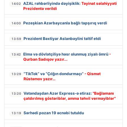
AZAL rəhbərliyində dəyişiklik:
Təyinat səlahiyyəti
14:02
Prezidentə verildi
Pezeşkian Azərbaycanla bağlı tapşırıq verdi
14:00
Prezident Bəxtiyar Aslanbəylini təltif etdi
13:59
Elmə və dövlətçiliyə həsr olunmuş ziyalı ömrü
-
13:42
Qurban Sadıqov yazır...
“TikTok” və “Çılğın dondurmaçı”
- Qismət
13:29
Rüstəmov yazır…
Vətəndaşdan Azər Express-ə etiraz:
"Bağlamanı
13:20
çatdırılmış göstəriblər, amma təhvil verməyiblər"
Sərhədi pozan 19 əcnəbi tutuldu
13:19