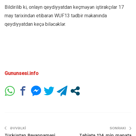
Bildirilib ki, onlayn qeydiyyatdan keçməyən iştirakçılar 17
may tarixindən etibarən WUF13 tədbir məkanında
qeydiyyatdan keçə biləcəklər.
Gununsesi.info
ƏVVƏLKI
SONRAKI
Türküstan Bəyannaməsi
Təbiətə 124 min manata