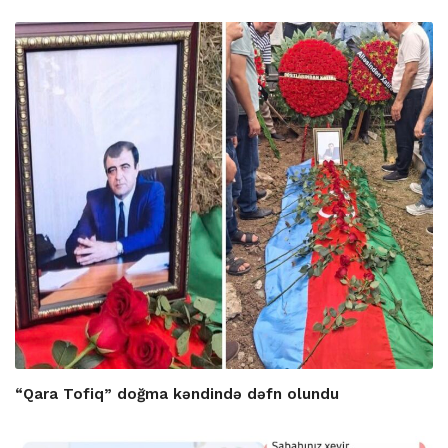
“Qara Tofiq” doğma kəndində dəfn olundu