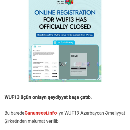
WUF13 üçün onlayn qeydiyyat başa çatıb.
Bu barədə
Gununsesi.info
-ya WUF13 Azərbaycan Əməliyyat
Şirkətindən məlumat verilib.