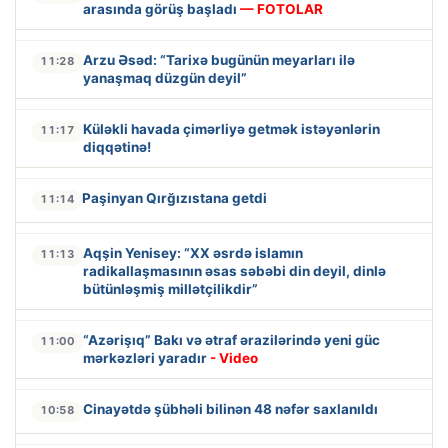
arasında görüş başladı
— FOTOLAR
Arzu Əsəd: “Tarixə bugünün meyarları ilə
11:28
yanaşmaq düzgün deyil”
Küləkli havada çimərliyə getmək istəyənlərin
11:17
diqqətinə!
Paşinyan Qırğızıstana getdi
11:14
Aqşin Yenisey: “XX əsrdə islamın
11:13
radikallaşmasının əsas səbəbi din deyil, dinlə
bütünləşmiş millətçilikdir”
“Azərişıq” Bakı və ətraf ərazilərində yeni güc
11:00
mərkəzləri yaradır
- Video
Cinayətdə şübhəli bilinən 48 nəfər saxlanıldı
10:58