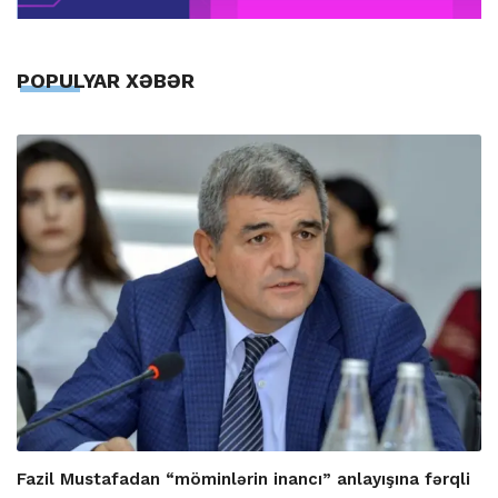
POPULYAR XƏBƏR
Fazil Mustafadan “möminlərin inancı” anlayışına fərqli