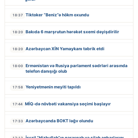
Tiktoker “Beniz”ə hökm oxundu
18:37
Bakıda 6 marşrutun hərəkət sxemi dəyişdirilir
18:20
Azərbaycan XİN Yamaykanı təbrik etdi
18:20
Ermənistan və Rusiya parlament sədrləri arasında
18:00
telefon danışığı olub
Yeniyetmənin meyiti tapıldı
17:58
MİQ-də növbəti vakansiya seçimi başlayır
17:44
Azərbaycanda BOKT ləğv olundu
17:33
İsrail “Hizbullah”ın qərargah və silah anbarlarını
17:12