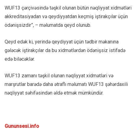
WUF13 çərçivəsində təşkil olunan bütün nəqliyyat xidmətləri
akkreditasiyadan və qeydiyyatdan keçmiş iştirakçılar üçün
ödənişsizdir”, – məlumatda qeyd olunub.
Qeyd edək ki, yerində qeydiyyat üçün tədbir məkanına
gələcək iştirakçılar da bu xidmətlərdən ödənişsiz istifadə
edə biləcəklər.
WUF13 zamanı təşkil olunan nəqliyyat xidmətləri və
marşrutlar barədə daha ətraflı məlumatı WUF13 şəhərdaxili
nəqliyyat səhifəsindən əldə etmək mümkündür.
Gununsesi.info