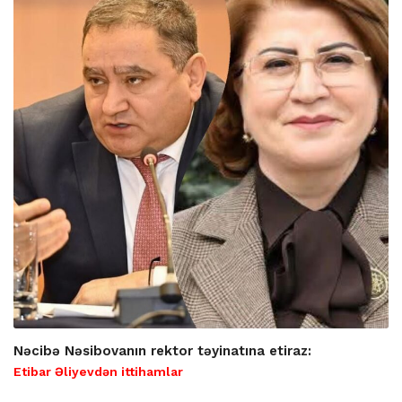
Nəcibə Nəsibovanın rektor təyinatına etiraz:
Etibar Əliyevdən ittihamlar