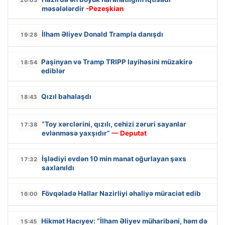
məsələlərdir
-Pezeşkian
İlham Əliyev Donald Trampla danışdı
19:28
Paşinyan və Tramp TRIPP layihəsini müzakirə
18:54
ediblər
Qızıl bahalaşdı
18:43
“Toy xərclərini, qızılı, cehizi zəruri sayanlar
17:38
evlənməsə yaxşıdır”
— Deputat
İşlədiyi evdən 10 min manat oğurlayan şəxs
17:32
saxlanıldı
Fövqəladə Hallar Nazirliyi əhaliyə müraciət edib
16:00
Hikmət Hacıyev: “İlham Əliyev müharibəni, həm də
15:45