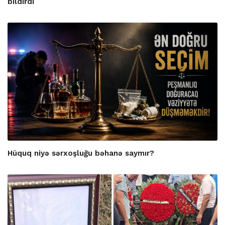
bildirdi
Hüquq niyə sərxoşluğu bəhanə saymır?