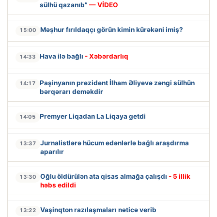
sülhü qazanıb”
— VİDEO
Məşhur fırıldaqçı görün kimin kürəkəni imiş?
15:00
Hava ilə bağlı
- Xəbərdarlıq
14:33
Paşinyanın prezident İlham Əliyevə zəngi sülhün
14:17
bərqərarı deməkdir
Premyer Liqadan La Liqaya getdi
14:05
Jurnalistlərə hücum edənlərlə bağlı araşdırma
13:37
aparılır
Oğlu öldürülən ata qisas almağa çalışdı
- 5 illik
13:30
həbs edildi
Vaşinqton razılaşmaları nəticə verib
13:22