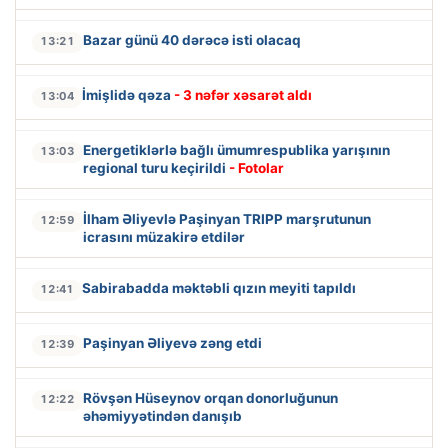
Bazar günü 40 dərəcə isti olacaq
13:21
İmişlidə qəza
- 3 nəfər xəsarət aldı
13:04
Energetiklərlə bağlı ümumrespublika yarışının
13:03
regional turu keçirildi
- Fotolar
İlham Əliyevlə Paşinyan TRIPP marşrutunun
12:59
icrasını müzakirə etdilər
Sabirabadda məktəbli qızın meyiti tapıldı
12:41
Paşinyan Əliyevə zəng etdi
12:39
Rövşən Hüseynov orqan donorluğunun
12:22
əhəmiyyətindən danışıb