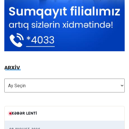
ARXİV
ARXİV
XƏBƏR LENTI