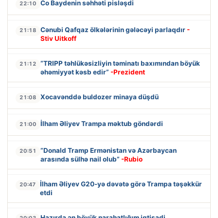
Co Baydenin səhhəti pisləşdi
22:10
Cənubi Qafqaz ölkələrinin gələcəyi parlaqdır
-
21:18
Stiv Uitkoff
“TRIPP təhlükəsizliyin təminatı baxımından böyük
21:12
əhəmiyyət kəsb edir”
-Prezident
Xocavənddə buldozer minaya düşdü
21:08
İlham Əliyev Trampa məktub göndərdi
21:00
“Donald Tramp Ermənistan və Azərbaycan
20:51
arasında sülhə nail olub”
-Rubio
İlham Əliyev G20-yə dəvətə görə Trampa təşəkkür
20:47
etdi
Hazırda ən böyük narahatlığım iqtisadi
20:03