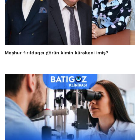
Məşhur fırıldaqçı görün kimin kürəkəni imiş?