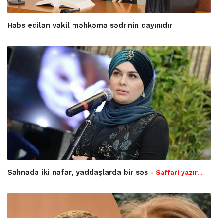
Həbs edilən vəkil məhkəmə sədrinin qayınıdır
Səhnədə iki nəfər, yaddaşlarda bir səs
- Saffari yazır…