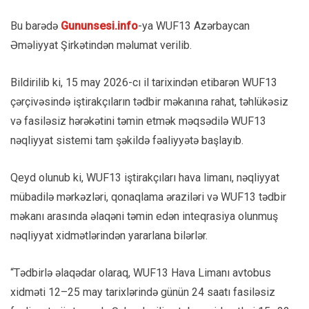
Bu barədə
Gununsesi.info
-ya WUF13 Azərbaycan
Əməliyyat Şirkətindən məlumat verilib.
Bildirilib ki, 15 may 2026-cı il tarixindən etibarən WUF13
çərçivəsində iştirakçıların tədbir məkanına rahat, təhlükəsiz
və fasiləsiz hərəkətini təmin etmək məqsədilə WUF13
nəqliyyat sistemi tam şəkildə fəaliyyətə başlayıb.
Qeyd olunub ki, WUF13 iştirakçıları hava limanı, nəqliyyat
mübadilə mərkəzləri, qonaqlama əraziləri və WUF13 tədbir
məkanı arasında əlaqəni təmin edən inteqrasiya olunmuş
nəqliyyat xidmətlərindən yararlana bilərlər.
“Tədbirlə əlaqədar olaraq, WUF13 Hava Limanı avtobus
xidməti 12–25 may tarixlərində günün 24 saatı fasiləsiz