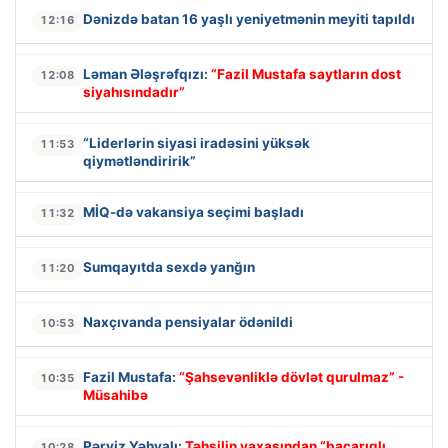
Dənizdə batan 16 yaşlı yeniyetmənin meyiti tapıldı
12:16
Ləman Ələşrəfqızı:
“Fazil Mustafa saytların dost
12:08
siyahısındadır”
“Liderlərin siyasi iradəsini yüksək
11:53
qiymətləndiririk”
MİQ-də vakansiya seçimi başladı
11:32
Sumqayıtda sexdə yanğın
11:20
Naxçıvanda pensiyalar ödənildi
10:53
Fazil Mustafa:
“Şahsevənliklə dövlət qurulmaz” -
10:35
Müsahibə
Pərviz Yəhyalı:
Təhsilin yaxasından “bacarıqlı
10:28