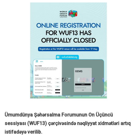
Ümumdünya Şəhərsalma Forumunun On Üçüncü
sessiyası (WUF13) çərçivəsində nəqliyyat xidmətləri artıq
istifadəyə verilib.