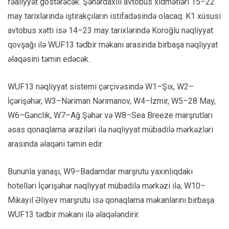
fəaliyyət göstərəcək. Şəhərdaxili avtobus xidmətləri 15–22
may tarixlərində iştirakçıların istifadəsində olacaq. K1 xüsusi
avtobus xətti isə 14–23 may tarixlərində Koroğlu nəqliyyat
qovşağı ilə WUF13 tədbir məkanı arasında birbaşa nəqliyyat
əlaqəsini təmin edəcək.
WUF13 nəqliyyat sistemi çərçivəsində W1–Şıx, W2–
İçərişəhər, W3–Nəriman Nərimanov, W4–İzmir, W5–28 May,
W6–Gənclik, W7–Ağ Şəhər və W8–Sea Breeze marşrutları
əsas qonaqlama əraziləri ilə nəqliyyat mübadilə mərkəzləri
arasında əlaqəni təmin edir.
Bununla yanaşı, W9–Badamdar marşrutu yaxınlıqdakı
hotelləri İçərişəhər nəqliyyat mübadilə mərkəzi ilə, W10–
Mikayıl Əliyev marşrutu isə qonaqlama məkanlarını birbaşa
WUF13 tədbir məkanı ilə əlaqələndirir.