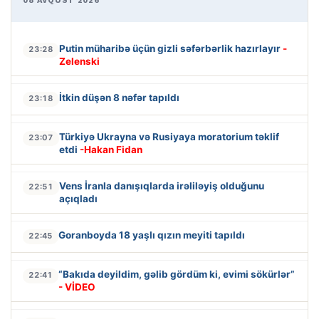
08 AVQUST 2026
Putin müharibə üçün gizli səfərbərlik hazırlayır
-
23:28
Zelenski
İtkin düşən 8 nəfər tapıldı
23:18
Türkiyə Ukrayna və Rusiyaya moratorium təklif
23:07
etdi
-Hakan Fidan
Vens İranla danışıqlarda irəliləyiş olduğunu
22:51
açıqladı
Goranboyda 18 yaşlı qızın meyiti tapıldı
22:45
“Bakıda deyildim, gəlib gördüm ki, evimi sökürlər”
22:41
- VİDEO