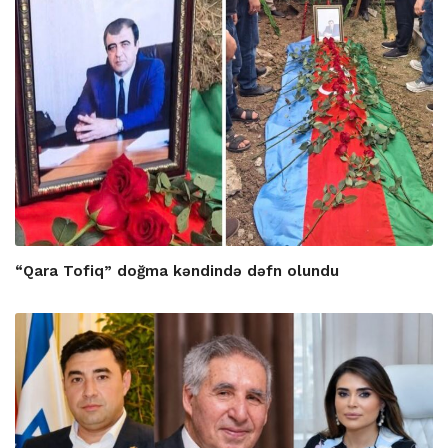
“Qara Tofiq” doğma kəndində dəfn olundu