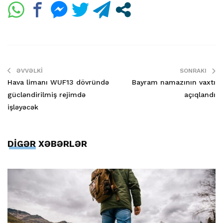
ƏVVƏLKI
SONRAKI
Hava limanı WUF13 dövründə
Bayram namazının vaxtı
gücləndirilmiş rejimdə
açıqlandı
işləyəcək
DİGƏR XƏBƏRLƏR