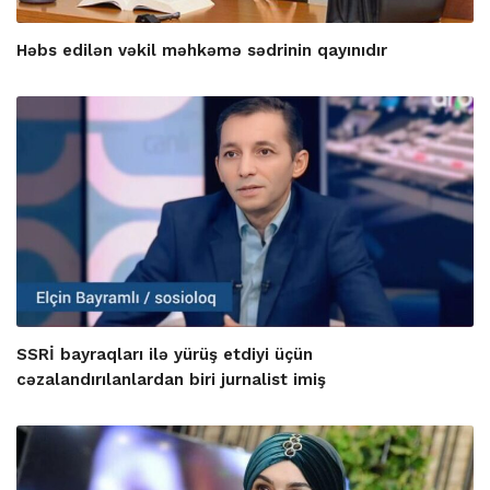
Həbs edilən vəkil məhkəmə sədrinin qayınıdır
SSRİ bayraqları ilə yürüş etdiyi üçün
cəzalandırılanlardan biri jurnalist imiş