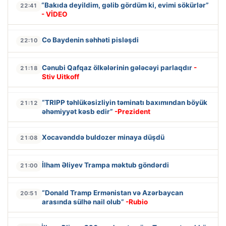
“Bakıda deyildim, gəlib gördüm ki, evimi sökürlər”
22:41
- VİDEO
Co Baydenin səhhəti pisləşdi
22:10
Cənubi Qafqaz ölkələrinin gələcəyi parlaqdır
-
21:18
Stiv Uitkoff
“TRIPP təhlükəsizliyin təminatı baxımından böyük
21:12
əhəmiyyət kəsb edir”
-Prezident
Xocavənddə buldozer minaya düşdü
21:08
İlham Əliyev Trampa məktub göndərdi
21:00
“Donald Tramp Ermənistan və Azərbaycan
20:51
arasında sülhə nail olub”
-Rubio