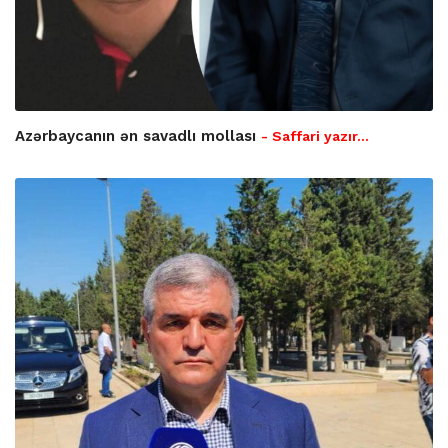
Azərbaycanın ən savadlı mollası
- Saffari yazır…