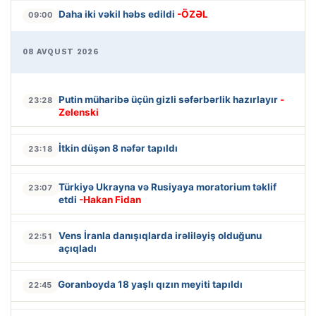
Daha iki vəkil həbs edildi
-ÖZƏL
09:00
08 AVQUST 2026
Putin müharibə üçün gizli səfərbərlik hazırlayır
-
23:28
Zelenski
İtkin düşən 8 nəfər tapıldı
23:18
Türkiyə Ukrayna və Rusiyaya moratorium təklif
23:07
etdi
-Hakan Fidan
Vens İranla danışıqlarda irəliləyiş olduğunu
22:51
açıqladı
Goranboyda 18 yaşlı qızın meyiti tapıldı
22:45