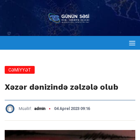
CƏMİYYƏT
Xəzər dənizində zəlzələ olub
Müəllif:
admin
04 Aprel 2023 09:16