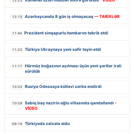
Xamenei uzun müddət sonra göründü
- VİDEO
12:23
Azərbaycanda 8 gün iş olmayacaq
— TARİXLƏR
12:15
Prezident sinqapurlu həmkarını təbrik etdi
11:44
Türkiyə Ukraynaya yeni səfir təyin etdi
11:22
Hörmüz boğazının açılması üçün yeni şərtlər irəli
11:17
sürülüb
Rusiya Odessaya kütləvi zərbə endirdi
10:33
Sabiq baş nazirin oğlu villasında qandallandı
-
10:29
VİDEO
Türkiyədə zəlzələ oldu
09:16