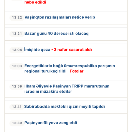
həbs edildi
Vaşinqton razılaşmaları nəticə verib
13:22
Bazar günü 40 dərəcə isti olacaq
13:21
İmişlidə qəza
- 3 nəfər xəsarət aldı
13:04
Energetiklərlə bağlı ümumrespublika yarışının
13:03
regional turu keçirildi
- Fotolar
İlham Əliyevlə Paşinyan TRIPP marşrutunun
12:59
icrasını müzakirə etdilər
Sabirabadda məktəbli qızın meyiti tapıldı
12:41
Paşinyan Əliyevə zəng etdi
12:39