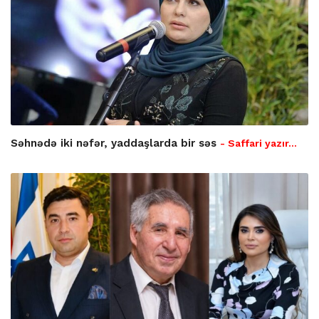
Səhnədə iki nəfər, yaddaşlarda bir səs
- Saffari yazır…