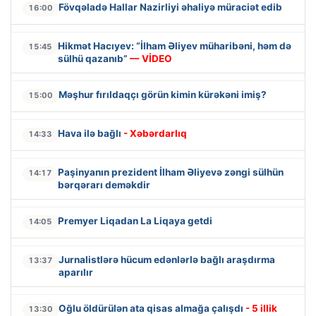
Fövqəladə Hallar Nazirliyi əhaliyə müraciət edib
16:00
Hikmət Hacıyev: “İlham Əliyev müharibəni, həm də
15:45
sülhü qazanıb”
— VİDEO
Məşhur fırıldaqçı görün kimin kürəkəni imiş?
15:00
Hava ilə bağlı
- Xəbərdarlıq
14:33
Paşinyanın prezident İlham Əliyevə zəngi sülhün
14:17
bərqərarı deməkdir
Premyer Liqadan La Liqaya getdi
14:05
Jurnalistlərə hücum edənlərlə bağlı araşdırma
13:37
aparılır
Oğlu öldürülən ata qisas almağa çalışdı
- 5 illik
13:30