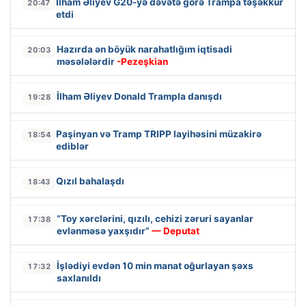
İlham Əliyev G20-yə dəvətə görə Trampa təşəkkür
20:47
etdi
Hazırda ən böyük narahatlığım iqtisadi
20:03
məsələlərdir
-Pezeşkian
İlham Əliyev Donald Trampla danışdı
19:28
Paşinyan və Tramp TRIPP layihəsini müzakirə
18:54
ediblər
Qızıl bahalaşdı
18:43
“Toy xərclərini, qızılı, cehizi zəruri sayanlar
17:38
evlənməsə yaxşıdır”
— Deputat
İşlədiyi evdən 10 min manat oğurlayan şəxs
17:32
saxlanıldı