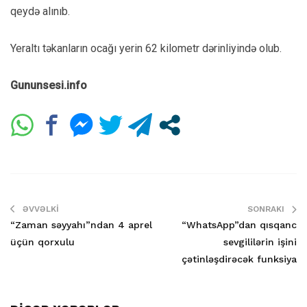
qeydə alınıb.
Yeraltı təkanların ocağı yerin 62 kilometr dərinliyində olub.
Gununsesi.info
ƏVVƏLKI
SONRAKI
“Zaman səyyahı”ndan 4 aprel
“WhatsApp”dan qısqanc
üçün qorxulu
sevgililərin işini
çətinləşdirəcək funksiya