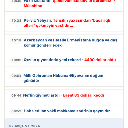
Fazil Mustafa:
“Şahsevənliklə dövlət qurulmaz” -
10:35
Müsahibə
Pərviz Yəhyalı:
Təhsilin yaxasından “bacarıqlı
10:28
əlləri” çəkməyin vaxtıdır...
Azərbaycan vasitəsilə Ermənistana buğda və daş
10:18
kömür göndəriləcək
Qızılın qiymətində yeni rekord
- 4400 dollar oldu
10:09
Milli Qəhrəman Hökumə Əliyevanın doğum
09:54
günüdür
Neftin qiyməti artdı
- Brent 83 dolları keçdi
09:44
Həbs edilən vəkil məhkəmə sədrinin qayınıdır
08:53
07 AVQUST 2026