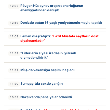
Rövşən Hüseynov orqan donorluğunun
12:22
əhəmiyyətindən danışıb
Dənizdə batan 16 yaşlı yeniyetmənin meyiti tapıldı
12:16
Ləman Ələşrəfqızı:
“Fazil Mustafa saytların dost
12:08
siyahısındadır”
“Liderlərin siyasi iradəsini yüksək
11:53
qiymətləndiririk”
MİQ-də vakansiya seçimi başladı
11:32
Sumqayıtda sexdə yanğın
11:20
Naxçıvanda pensiyalar ödənildi
10:53