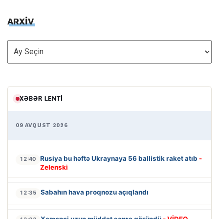
ARXİV
ARXİV
XƏBƏR LENTI
09 AVQUST 2026
Rusiya bu həftə Ukraynaya 56 ballistik raket atıb
-
12:40
Zelenski
Sabahın hava proqnozu açıqlandı
12:35