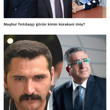
Məşhur fırıldaqçı görün kimin kürəkəni imiş?