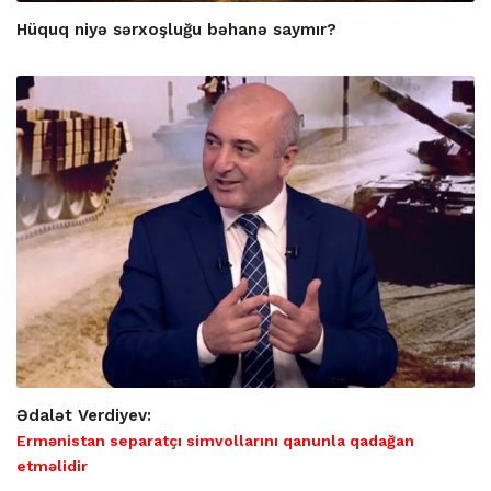
Hüquq niyə sərxoşluğu bəhanə saymır?
Ədalət Verdiyev:
Ermənistan separatçı simvollarını qanunla qadağan
etməlidir