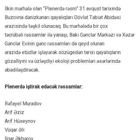
İlkin mərhələ olan “Plenerdə rəsm” 31 avqust tarixində
Buzovna dənizkənarı qayalıqları Dövlət Təbiət Abidəsi
ərazisində təşkil olunacaq. Bu mərhələdə bir çox
təcrübəli rəssamlar ilə yanaşı, Bakı Gənclər Mərkəzi və Xəzər
Gənclər Evinin gənc rəssamları da qeyd olunan
ərazidə etüdlər işləyərək sözügedən tarixi qayalıqların
gözəlliyini və üzləşdiyi ekoloji problemləri əsərlərində
əbədiləşdirəcək.
Plenerdə iştirak edəcək rəssamlar:
Rəfayel Muradov
Arif Əziz
Arif Hüseynov
Vüqar Əli
İlqar Əkbərov