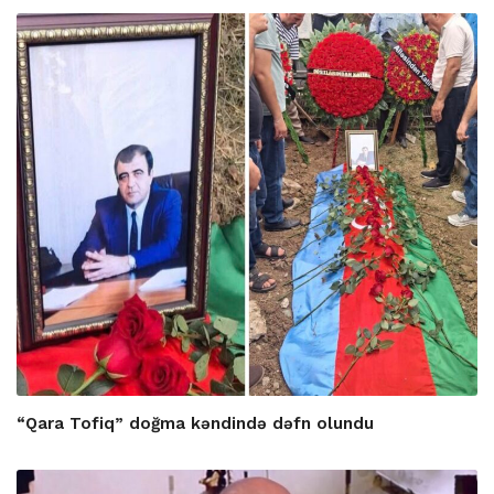
“Qara Tofiq” doğma kəndində dəfn olundu