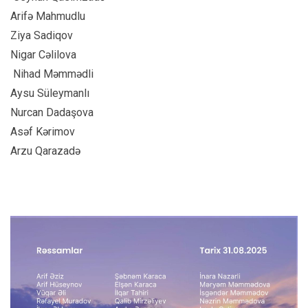
⁠Arifə Mahmudlu
⁠Ziya Sadiqov
⁠Nigar Cəlilova
⁠ Nihad Məmmədli
⁠Aysu Süleymanlı
⁠Nurcan Dadaşova
⁠Asəf Kərimov
⁠Arzu Qarazadə