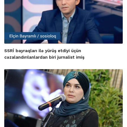
SSRİ bayraqları ilə yürüş etdiyi üçün
cəzalandırılanlardan biri jurnalist imiş