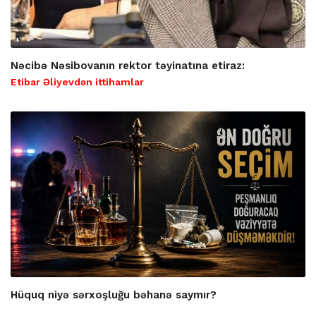
Nəcibə Nəsibovanın rektor təyinatına etiraz:
Etibar Əliyevdən ittihamlar
Hüquq niyə sərxoşluğu bəhanə saymır?