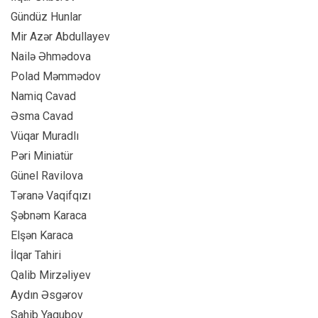
⁠Gündüz Hunlar
Mir Azər Abdullayev
Nailə Əhmədova
⁠Polad Məmmədov
Namiq Cavad
Əsma Cavad
⁠Vüqar Muradlı
⁠Pəri Miniatür
Günel Ravilova
Təranə Vaqifqızı
Şəbnəm Karaca
Elşən Karaca
⁠İlqar Tahiri
⁠Qalib Mirzəliyev
Aydın Əsgərov
Sahib Yaqubov