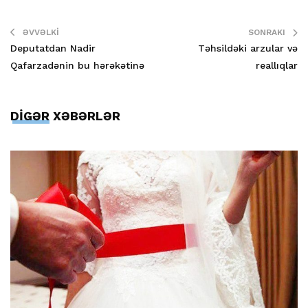
ƏVVƏLKI
SONRAKI
Deputatdan Nadir
Təhsildəki arzular və
Qafarzadənin bu hərəkətinə
reallıqlar
DİGƏR XƏBƏRLƏR