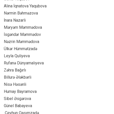
Alina İqnatova Yaqubova
Nərmin Bəhməzova
İnara Nazarli
⁠Məryəm Məmmədova
⁠İsgəndər Məmmədov
⁠Nəzrin Məmmədova
Ülkər Hümmətzadə
⁠Leyla Quliyeva
⁠Rufanə Dünyamalıyeva
⁠Zəhra Bağırlı
⁠Billurə Ələkbərli
⁠Nisə Həsənli
⁠Humay Bayramova
⁠Sibel Əsgərova
⁠Günel Babayeva
⁠ Ceyhun Qasımzadə