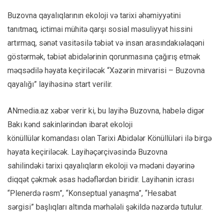
Buzovna qayalıqlarının ekoloji və tarixi əhəmiyyətini
tanıtmaq, ictimai mühitə qarşı sosial məsuliyyət hissini
artırmaq, sənət vasitəsilə təbiət və insan arasındakıəlaqəni
göstərmək, təbiət abidələrinin qorunmasına çağırış etmək
məqsədilə həyata keçiriləcək “Xəzərin mirvarisi – Buzovna
qayalığı” layihəsinə start verilir.
ANmedia.az xəbər verir ki, bu layihə Buzovna, habelə digər
Bakı kənd sakinlərindən ibarət ekoloji
könüllülər komandası olan Tarixi Abidələr Könüllüləri ilə birgə
həyata keçiriləcək. Layihəçərçivəsində Buzovna
sahilindəki tarixi qayalıqların ekoloji və mədəni dəyərinə
diqqət çəkmək əsas hədəflərdən biridir. Layihənin icrası
“Plenerdə rəsm”, “Konseptual yanaşma”, “Hesabat
sərgisi” başlıqları altında mərhələli şəkildə nəzərdə tutulur.