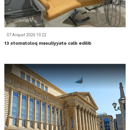
07 Avqust 2026 10:22
13 stomatoloq məsuliyyətə cəlb edilib