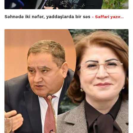
Səhnədə iki nəfər, yaddaşlarda bir səs
- Saffari yazır…