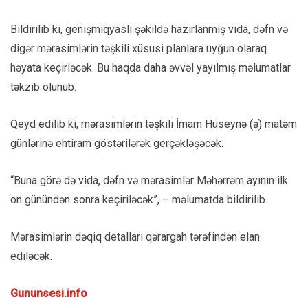
Bildirilib ki, genişmiqyaslı şəkildə hazırlanmış vida, dəfn və
digər mərasimlərin təşkili xüsusi planlara uyğun olaraq
həyata keçirləcək. Bu haqda daha əvvəl yayılmış məlumatlar
təkzib olunub.
Qeyd edilib ki, mərasimlərin təşkili İmam Hüseynə (ə) matəm
günlərinə ehtiram göstərilərək gerçəkləşəcək.
“Buna görə də vida, dəfn və mərasimlər Məhərrəm ayının ilk
on günündən sonra keçiriləcək”, – məlumatda bildirilib.
Mərasimlərin dəqiq detalları qərargah tərəfindən elan
ediləcək.
Gununsesi.info