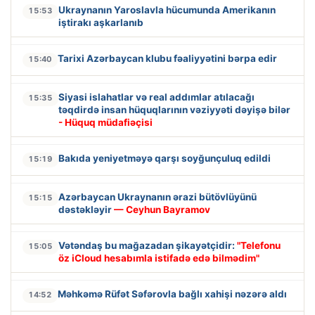
Ukraynanın Yaroslavla hücumunda Amerikanın
15:53
iştirakı aşkarlanıb
Tarixi Azərbaycan klubu fəaliyyətini bərpa edir
15:40
Siyasi islahatlar və real addımlar atılacağı
15:35
təqdirdə insan hüquqlarının vəziyyəti dəyişə bilər
- Hüquq müdafiəçisi
Bakıda yeniyetməyə qarşı soyğunçuluq edildi
15:19
Azərbaycan Ukraynanın ərazi bütövlüyünü
15:15
dəstəkləyir
— Ceyhun Bayramov
Vətəndaş bu mağazadan şikayətçidir:
"Telefonu
15:05
öz iCloud hesabımla istifadə edə bilmədim"
Məhkəmə Rüfət Səfərovla bağlı xahişi nəzərə aldı
14:52