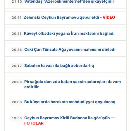
Vətəndaş “Azəronlineinternet”dən şikayətçidir
21:10
Zelenski Ceyhun Bayramovu qəbul etdi
- VİDEO
20:44
Küveyt ölkədəki yeganə İran məktəbini bağladı
20:41
Ceki Çan Tünzalə Ağayevanın mahnısını dinlədi
20:26
Sabahın havası ilə bağlı xəbərdarlıq
20:17
Pirşağıda dənizdə batan şəxsin axtarışları davam
20:08
etdirilir
Bu küçələrdə hərəkətə məhdudiyyət qoyulacaq
20:06
Ceyhun Bayramov Kirill Budanov ilə görüşüb
—
19:55
FOTOLAR