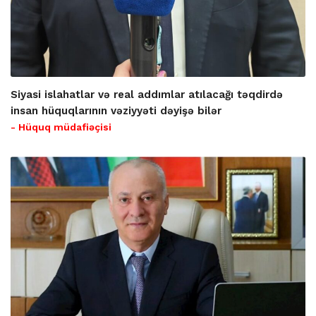
Siyasi islahatlar və real addımlar atılacağı təqdirdə
insan hüquqlarının vəziyyəti dəyişə bilər
- Hüquq müdafiəçisi