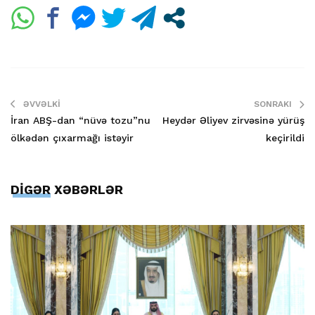
ƏVVƏLKI
SONRAKI
İran ABŞ-dan “nüvə tozu”nu
Heydər Əliyev zirvəsinə yürüş
ölkədən çıxarmağı istəyir
keçirildi
DİGƏR XƏBƏRLƏR