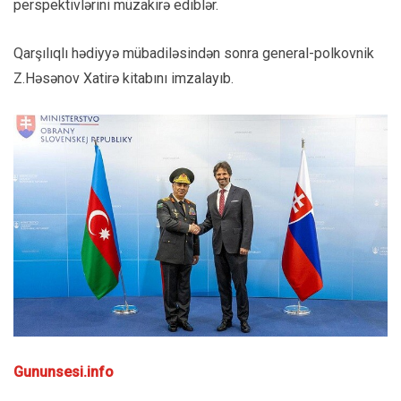
perspektivlərini müzakirə ediblər.
Qarşılıqlı hədiyyə mübadiləsindən sonra general-polkovnik
Z.Həsənov Xatirə kitabını imzalayıb.
Gununsesi.info