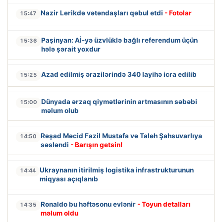
Nazir Lerikdə vətəndaşları qəbul etdi
- Fotolar
15:47
Paşinyan: Aİ-yə üzvlüklə bağlı referendum üçün
15:36
hələ şərait yoxdur
Azad edilmiş ərazilərində 340 layihə icra edilib
15:25
Dünyada ərzaq qiymətlərinin artmasının səbəbi
15:00
məlum olub
Rəşad Məcid Fazil Mustafa və Taleh Şahsuvarlıya
14:50
səsləndi
- Barışın getsin!
Ukraynanın itirilmiş logistika infrastrukturunun
14:44
miqyası açıqlanıb
Ronaldo bu həftəsonu evlənir
- Toyun detalları
14:35
məlum oldu