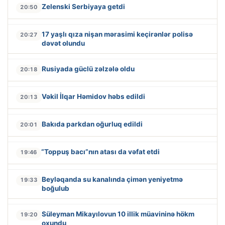
Zelenski Serbiyaya getdi
20:50
17 yaşlı qıza nişan mərasimi keçirənlər polisə
20:27
dəvət olundu
Rusiyada güclü zəlzələ oldu
20:18
Vəkil İlqar Həmidov həbs edildi
20:13
Bakıda parkdan oğurluq edildi
20:01
“Toppuş bacı”nın atası da vəfat etdi
19:46
Beyləqanda su kanalında çimən yeniyetmə
19:33
boğulub
Süleyman Mikayılovun 10 illik müavininə hökm
19:20
oxundu