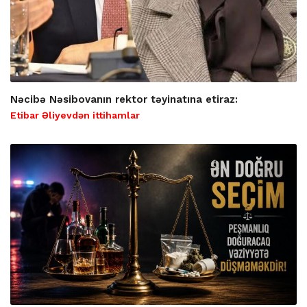
Nəcibə Nəsibovanın rektor təyinatına etiraz:
Etibar Əliyevdən ittihamlar