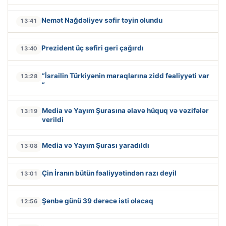
Nemət Nağdəliyev səfir təyin olundu
13:41
Prezident üç səfiri geri çağırdı
13:40
“İsrailin Türkiyənin maraqlarına zidd fəaliyyəti var
13:28
“
Media və Yayım Şurasına əlavə hüquq və vəzifələr
13:19
verildi
Media və Yayım Şurası yaradıldı
13:08
Çin İranın bütün fəaliyyətindən razı deyil
13:01
Şənbə günü 39 dərəcə isti olacaq
12:56