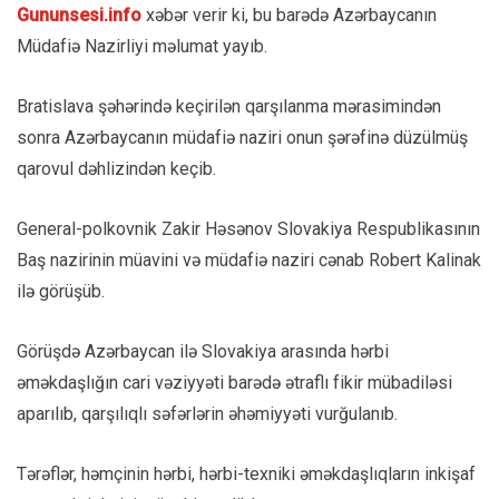
Gununsesi.info
xəbər verir ki, bu barədə Azərbaycanın
Müdafiə Nazirliyi məlumat yayıb.
Bratislava şəhərində keçirilən qarşılanma mərasimindən
sonra Azərbaycanın müdafiə naziri onun şərəfinə düzülmüş
qarovul dəhlizindən keçib.
General-polkovnik Zakir Həsənov Slovakiya Respublikasının
Baş nazirinin müavini və müdafiə naziri cənab Robert Kalinak
ilə görüşüb.
Görüşdə Azərbaycan ilə Slovakiya arasında hərbi
əməkdaşlığın cari vəziyyəti barədə ətraflı fikir mübadiləsi
aparılıb, qarşılıqlı səfərlərin əhəmiyyəti vurğulanıb.
Tərəflər, həmçinin hərbi, hərbi-texniki əməkdaşlıqların inkişaf