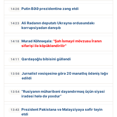
Putin BƏƏ prezidentinə zəng etdi
14:26
Ali Radanın deputatı Ukrayna ordusundakı
14:23
korrupsiyadan danışıb
Murad Köhnəqala:
"Şah İsmayıl mövzusu İranın
14:18
sifarişi ilə köpükləndirilir"
Qardaşoğlu bibisini gülləndi
14:11
Jurnalist vəsiqəsinə görə 20 manatlıq ödəniş ləğv
13:56
edildi
“Rusiyanın müharibəni dayandırmaq üçün siyasi
13:54
iradəsi hələ də yoxdur”
Prezident Pakistana və Malayziyaya səfir təyin
13:43
etdi