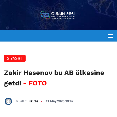
SİYASƏT
Zakir Həsənov bu AB ölkəsinə
getdi
- FOTO
Müəllif:
Firuzə
11 May 2026 19:42