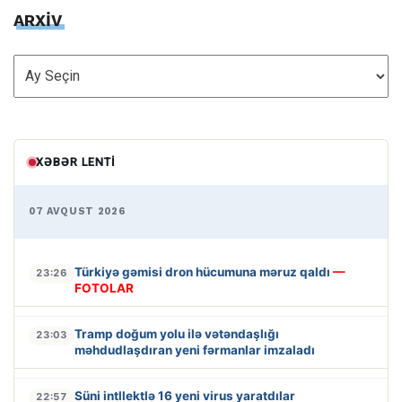
ARXİV
ARXİV
XƏBƏR LENTI
07 AVQUST 2026
Türkiyə gəmisi dron hücumuna məruz qaldı
—
23:26
FOTOLAR
Tramp doğum yolu ilə vətəndaşlığı
23:03
məhdudlaşdıran yeni fərmanlar imzaladı
Süni intllektlə 16 yeni virus yaratdılar
22:57