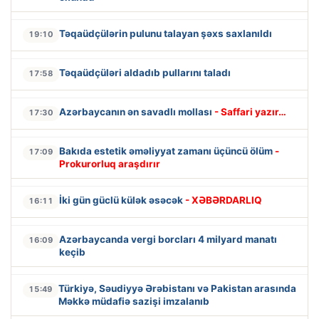
Təqaüdçülərin pulunu talayan şəxs saxlanıldı
19:10
Təqaüdçüləri aldadıb pullarını taladı
17:58
Azərbaycanın ən savadlı mollası
- Saffari yazır…
17:30
Bakıda estetik əməliyyat zamanı üçüncü ölüm
-
17:09
Prokurorluq araşdırır
İki gün güclü külək əsəcək
- XƏBƏRDARLIQ
16:11
Azərbaycanda vergi borcları 4 milyard manatı
16:09
keçib
Türkiyə, Səudiyyə Ərəbistanı və Pakistan arasında
15:49
Məkkə müdafiə sazişi imzalanıb