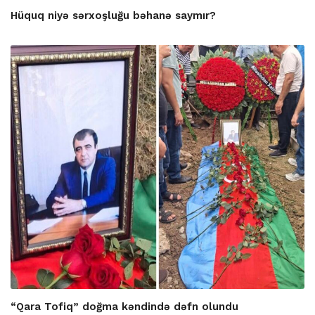
Hüquq niyə sərxoşluğu bəhanə saymır?
“Qara Tofiq” doğma kəndində dəfn olundu