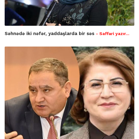
Səhnədə iki nəfər, yaddaşlarda bir səs
- Saffari yazır…