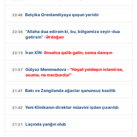
Belçika Qrenlandiyaya qoşun yeridir
22:49
“Allaha dua edirəm ki, bu, bölgəmizə xeyir-dua
22:36
gətirsin”
-Ərdoğan
İran XİN:
Əvvəlcə qalib gəlin, sonra danışın
22:15
Gülyaz Məmmədova
- "Həyat yoldaşın istəmirsə,
21:57
oxuma, nə məcburdur"
Bakı və Zəngilanda ağaclar qanunsuz kəsilib
21:47
Yeni Klinikanın direktor müavini işdən çıxarıldı
21:42
Laçında yanğın olub
21:21