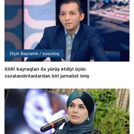
SSRİ bayraqları ilə yürüş etdiyi üçün
cəzalandırılanlardan biri jurnalist imiş