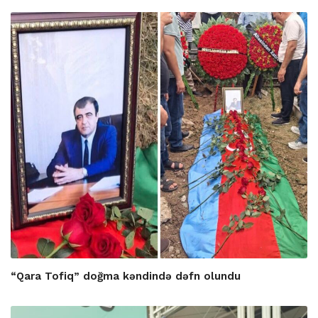
“Qara Tofiq” doğma kəndində dəfn olundu