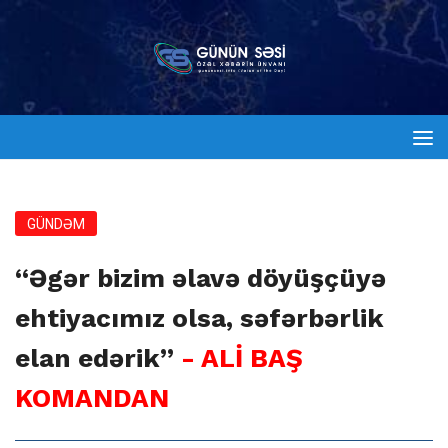
GÜNDƏM
“Əgər bizim əlavə döyüşçüyə
ehtiyacımız olsa, səfərbərlik
elan edərik”
- ALİ BAŞ
KOMANDAN