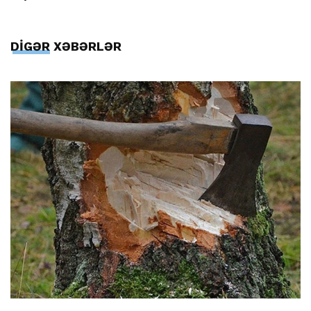
DİGƏR XƏBƏRLƏR