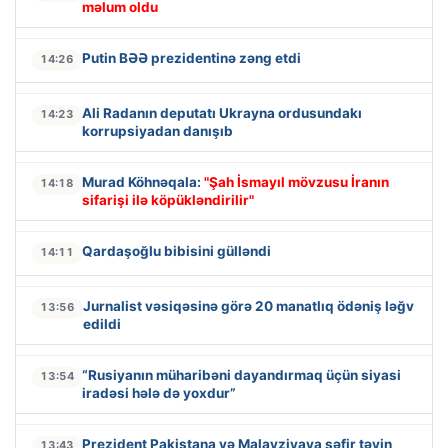
məlum oldu
Putin BƏƏ prezidentinə zəng etdi
14:26
Ali Radanın deputatı Ukrayna ordusundakı
14:23
korrupsiyadan danışıb
Murad Köhnəqala:
"Şah İsmayıl mövzusu İranın
14:18
sifarişi ilə köpükləndirilir"
Qardaşoğlu bibisini gülləndi
14:11
Jurnalist vəsiqəsinə görə 20 manatlıq ödəniş ləğv
13:56
edildi
“Rusiyanın müharibəni dayandırmaq üçün siyasi
13:54
iradəsi hələ də yoxdur”
Prezident Pakistana və Malayziyaya səfir təyin
13:43