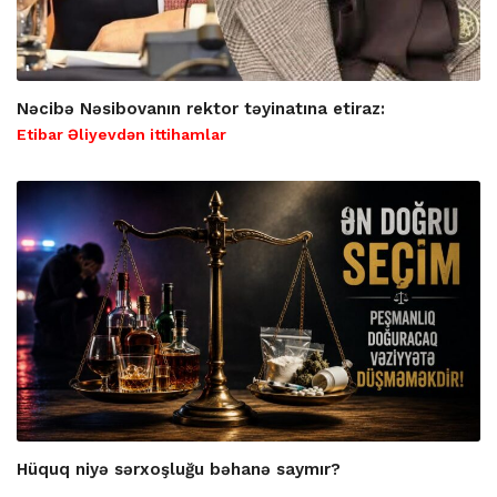
Nəcibə Nəsibovanın rektor təyinatına etiraz:
Etibar Əliyevdən ittihamlar
Hüquq niyə sərxoşluğu bəhanə saymır?