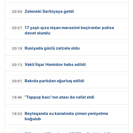
Zelenski Serbiyaya getdi
20:50
17 yaşlı qıza nişan mərasimi keçirənlər polisə
20:27
dəvət olundu
Rusiyada güclü zəlzələ oldu
20:18
Vəkil İlqar Həmidov həbs edildi
20:13
Bakıda parkdan oğurluq edildi
20:01
“Toppuş bacı”nın atası da vəfat etdi
19:46
Beyləqanda su kanalında çimən yeniyetmə
19:33
boğulub