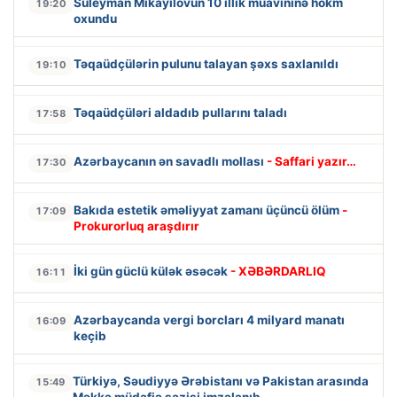
Süleyman Mikayılovun 10 illik müavininə hökm
19:20
oxundu
Təqaüdçülərin pulunu talayan şəxs saxlanıldı
19:10
Təqaüdçüləri aldadıb pullarını taladı
17:58
Azərbaycanın ən savadlı mollası
- Saffari yazır…
17:30
Bakıda estetik əməliyyat zamanı üçüncü ölüm
-
17:09
Prokurorluq araşdırır
İki gün güclü külək əsəcək
- XƏBƏRDARLIQ
16:11
Azərbaycanda vergi borcları 4 milyard manatı
16:09
keçib
Türkiyə, Səudiyyə Ərəbistanı və Pakistan arasında
15:49
Məkkə müdafiə sazişi imzalanıb