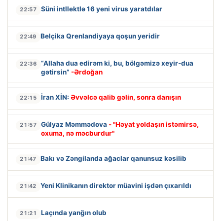
Süni intllektlə 16 yeni virus yaratdılar
22:57
Belçika Qrenlandiyaya qoşun yeridir
22:49
“Allaha dua edirəm ki, bu, bölgəmizə xeyir-dua
22:36
gətirsin”
-Ərdoğan
İran XİN:
Əvvəlcə qalib gəlin, sonra danışın
22:15
Gülyaz Məmmədova
- "Həyat yoldaşın istəmirsə,
21:57
oxuma, nə məcburdur"
Bakı və Zəngilanda ağaclar qanunsuz kəsilib
21:47
Yeni Klinikanın direktor müavini işdən çıxarıldı
21:42
Laçında yanğın olub
21:21