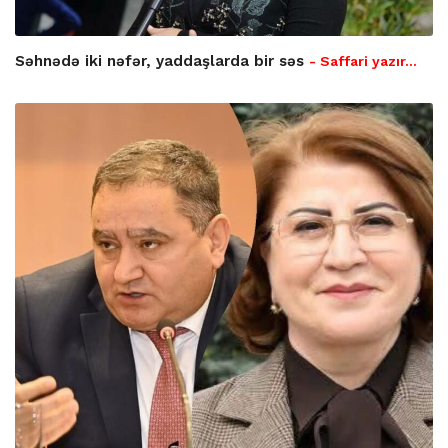
Səhnədə iki nəfər, yaddaşlarda bir səs
- Saffari yazır…