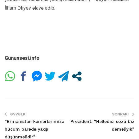
İlham Əliyev əlavə edib.
Gununsesi.info
ƏVVƏLKI
SONRAKI
“Ermənistan kəmərlərimizə
Prezident: “Həlledici sözü biz
hücum barədə yaxşı
deməliyik”
düşünməlidir”