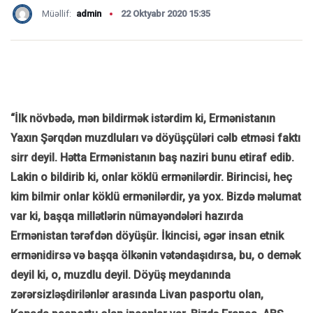
Müəllif:
admin
22 Oktyabr 2020 15:35
“İlk növbədə, mən bildirmək istərdim ki, Ermənistanın
Yaxın Şərqdən muzdluları və döyüşçüləri cəlb etməsi faktı
sirr deyil. Hətta Ermənistanın baş naziri bunu etiraf edib.
Lakin o bildirib ki, onlar köklü ermənilərdir. Birincisi, heç
kim bilmir onlar köklü ermənilərdir, ya yox. Bizdə məlumat
var ki, başqa millətlərin nümayəndələri hazırda
Ermənistan tərəfdən döyüşür. İkincisi, əgər insan etnik
ermənidirsə və başqa ölkənin vətəndaşıdırsa, bu, o demək
deyil ki, o, muzdlu deyil. Döyüş meydanında
zərərsizləşdirilənlər arasında Livan pasportu olan,