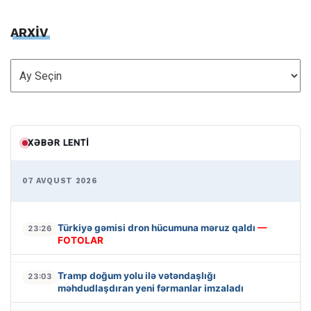
ARXİV
ARXİV
XƏBƏR LENTI
07 AVQUST 2026
Türkiyə gəmisi dron hücumuna məruz qaldı
—
23:26
FOTOLAR
Tramp doğum yolu ilə vətəndaşlığı
23:03
məhdudlaşdıran yeni fərmanlar imzaladı