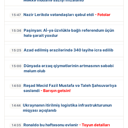
Nazir Lerikdə vətəndaşları qəbul etdi
- Fotolar
15:47
Paşinyan: Aİ-yə üzvlüklə bağlı referendum üçün
15:36
hələ şərait yoxdur
Azad edilmiş ərazilərində 340 layihə icra edilib
15:25
Dünyada ərzaq qiymətlərinin artmasının səbəbi
15:00
məlum olub
Rəşad Məcid Fazil Mustafa və Taleh Şahsuvarlıya
14:50
səsləndi
- Barışın getsin!
Ukraynanın itirilmiş logistika infrastrukturunun
14:44
miqyası açıqlanıb
Ronaldo bu həftəsonu evlənir
- Toyun detalları
14:35