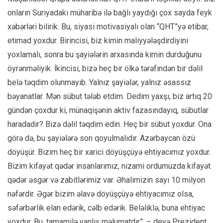
onların Suriyadakı müharibə ilə bağlı yaydığı çox sayda feyk
xəbərləri bilirik. Bu, siyasi motivasiyalı olan “QHT”yə etibar,
etimad yoxdur. Birincisi, biz kimin maliyyələşdirdiyini
yoxlamalı, sonra bu şayiələrin arxasında kimin durduğunu
öyrənməliyik. İkincisi, bizə heç bir ölkə tərəfindən bir dəlil
belə təqdim olunmayıb. Yalnız şayiələr, yalnız əsassız
bəyanatlar. Mən sübut tələb etdim. Dedim yaxşı, biz artıq 20
gündən çoxdur ki, münaqişənin aktiv fazasındayıq, sübutlar
haradadır? Bizə dəlil təqdim edin. Heç bir sübut yoxdur. Ona
görə də, bu şayiələrə son qoyulmalıdır. Azərbaycan özü
döyüşür. Bizim heç bir xarici döyüşçüyə ehtiyacımız yoxdur.
Bizim kifayət qədər insanlarımız, nizami ordumuzda kifayət
qədər əsgər və zabitlərimiz var. Əhalimizin sayı 10 milyon
nəfərdir. Əgər bizim əlavə döyüşçüyə ehtiyacımız olsa,
səfərbərlik elan edərik, cəlb edərik. Beləliklə, buna ehtiyac
yoxdur. Bu, tamamilə yanlış məlumatdır”, – deyə Prezident