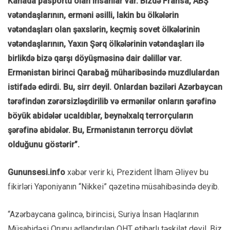
Kanada pasportu olan insanlar var. Bizdə Fransa, ABŞ
vətəndaşlarının, erməni əsilli, lakin bu ölkələrin
vətəndaşları olan şəxslərin, keçmiş sovet ölkələrinin
vətəndaşlarının, Yaxın Şərq ölkələrinin vətəndaşları ilə
birlikdə bizə qarşı döyüşməsinə dair dəlillər var.
Ermənistan birinci Qarabağ müharibəsində muzdlulardan
istifadə edirdi. Bu, sirr deyil. Onlardan bəziləri Azərbaycan
tərəfindən zərərsizləşdirilib və ermənilər onların şərəfinə
böyük abidələr ucaldıblar, beynəlxalq terrorçuların
şərəfinə abidələr. Bu, Ermənistanın terrorçu dövlət
olduğunu göstərir”.
Gununsesi.info
xəbər verir ki, Prezident İlham Əliyev bu
fikirləri Yaponiyanın “Nikkei” qəzetinə müsahibəsində deyib.
“Azərbaycana gəlincə, birincisi, Suriya İnsan Haqlarının
Müşahidəsi Qrupu adlandırılan QHT etibarlı təşkilat deyil. Biz