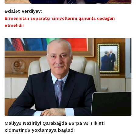
Ədalət Verdiyev:
Ermənistan separatçı simvollarını qanunla qadağan
etməlidir
Maliyyə Nazirliyi Qarabağda Bərpa və Tikinti
xidmətində yoxlamaya başladı