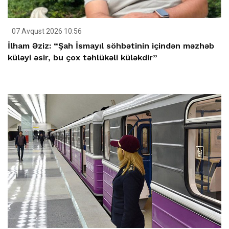
07 Avqust 2026 10:56
İlham Əziz: “Şah İsmayıl söhbətinin içindən məzhəb
küləyi əsir, bu çox təhlükəli küləkdir”