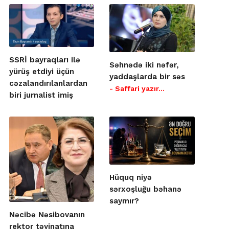
SSRİ bayraqları ilə
Səhnədə iki nəfər,
yürüş etdiyi üçün
yaddaşlarda bir səs
cəzalandırılanlardan
- Saffari yazır…
biri jurnalist imiş
Hüquq niyə
sərxoşluğu bəhanə
saymır?
Nəcibə Nəsibovanın
rektor təyinatına