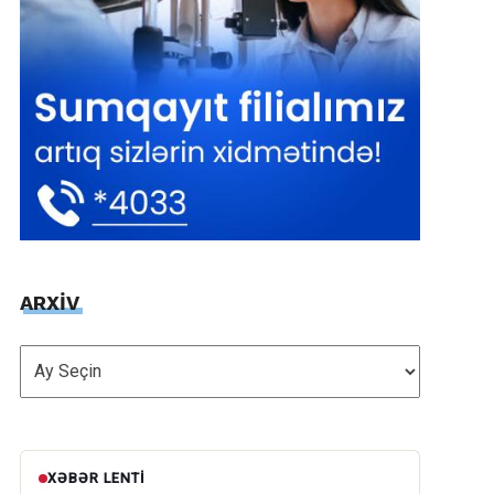
ARXİV
ARXİV
XƏBƏR LENTI