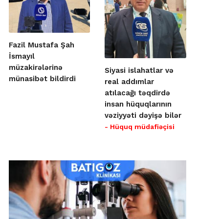
Fazil Mustafa Şah
İsmayıl
müzakirələrinə
Siyasi islahatlar və
münasibət bildirdi
real addımlar
atılacağı təqdirdə
insan hüquqlarının
vəziyyəti dəyişə bilər
- Hüquq müdafiəçisi