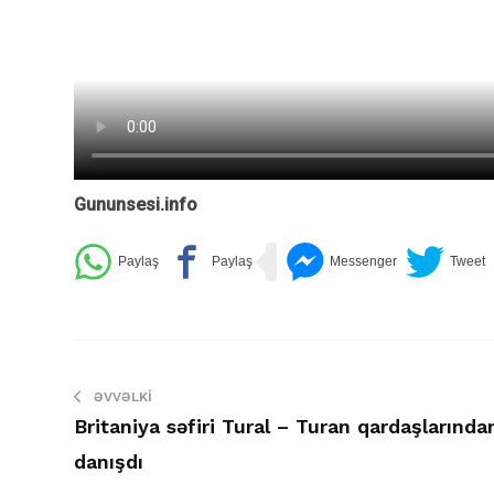
Gununsesi.info
ƏVVƏLKI
Britaniya səfiri Tural – Turan qardaşlarında
danışdı