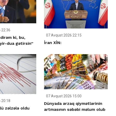
 22:36
07 Avqust 2026 22:15
dirəm ki, bu,
İran XİN:
ir-dua gətirsin”
07 Avqust 2026 15:00
 20:18
Dünyada ərzaq qiymətlərinin
ü zəlzələ oldu
artmasının səbəbi məlum olub