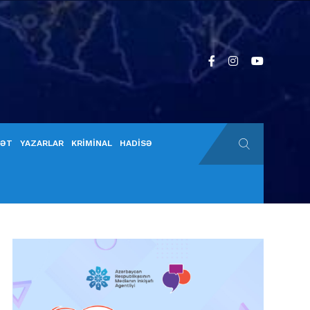
YƏT
YAZARLAR
KRİMİNAL
HADİSƏ