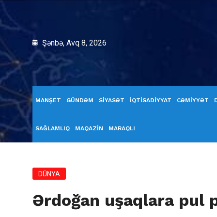
Şənbə, Avq 8, 2026
MANŞET
GÜNDƏM
SİYASƏT
İQTİSADİYYAT
CƏMİYYƏT
SAĞLAMLIQ
MAQAZİN
MARAQLI
DÜNYA
Ərdoğan uşaqlara pul 