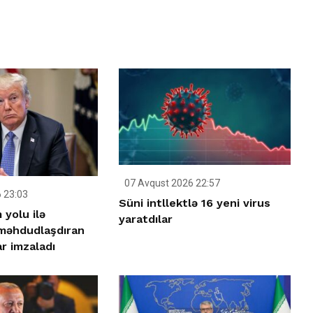
07 Avqust 2026 22:57
 23:03
Süni intllektlə 16 yeni virus
yolu ilə
yaratdılar
 məhdudlaşdıran
r imzaladı