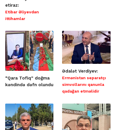
etiraz:
Etibar Əliyevdən
ittihamlar
Ədalət Verdiyev:
Ermənistan separatçı
“Qara Tofiq” doğma
simvollarını qanunla
kəndində dəfn olundu
qadağan etməlidir