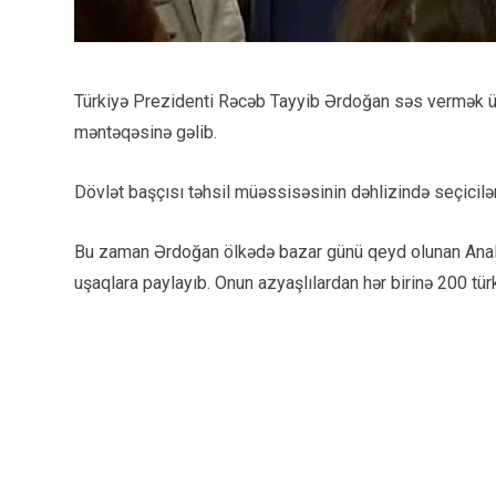
Türkiyə Prezidenti Rəcəb Tayyib Ərdoğan səs vermək ü
məntəqəsinə gəlib.
Dövlət başçısı təhsil müəssisəsinin dəhlizində seçicilə
Bu zaman Ərdoğan ölkədə bazar günü qeyd olunan Analar
uşaqlara paylayıb. Onun azyaşlılardan hər birinə 200 türk li