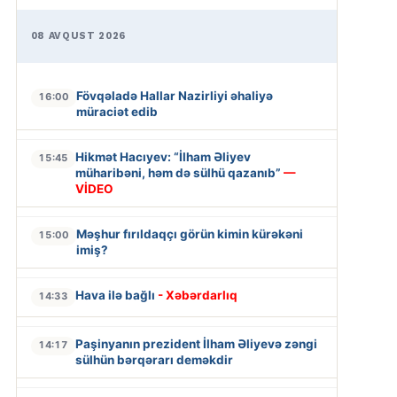
08 AVQUST 2026
Fövqəladə Hallar Nazirliyi əhaliyə
16:00
müraciət edib
Hikmət Hacıyev: “İlham Əliyev
15:45
müharibəni, həm də sülhü qazanıb”
—
VİDEO
Məşhur fırıldaqçı görün kimin kürəkəni
15:00
imiş?
Hava ilə bağlı
- Xəbərdarlıq
14:33
Paşinyanın prezident İlham Əliyevə zəngi
14:17
sülhün bərqərarı deməkdir