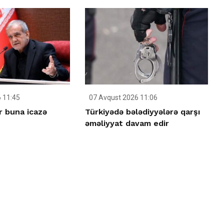
 11:45
07 Avqust 2026 11:06
r buna icazə
Türkiyədə bələdiyyələrə qarşı
əməliyyat davam edir