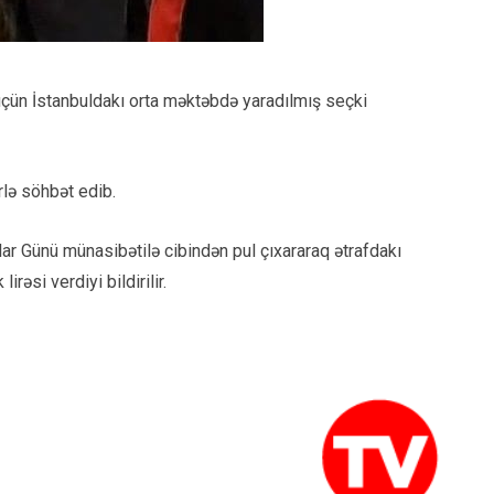
çün İstanbuldakı orta məktəbdə yaradılmış seçki
rlə söhbət edib.
 Günü münasibətilə cibindən pul çıxararaq ətrafdakı
rəsi verdiyi bildirilir.