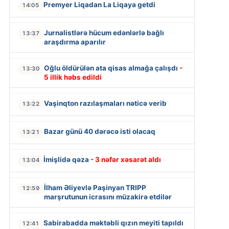
Premyer Liqadan La Liqaya getdi
14:05
Jurnalistlərə hücum edənlərlə bağlı
13:37
araşdırma aparılır
Oğlu öldürülən ata qisas almağa çalışdı
-
13:30
5 illik həbs edildi
Vaşinqton razılaşmaları nəticə verib
13:22
Bazar günü 40 dərəcə isti olacaq
13:21
İmişlidə qəza
- 3 nəfər xəsarət aldı
13:04
İlham Əliyevlə Paşinyan TRIPP
12:59
marşrutunun icrasını müzakirə etdilər
Sabirabadda məktəbli qızın meyiti tapıldı
12:41