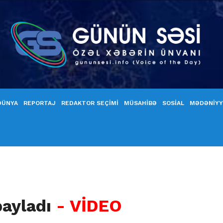
DÜNYA
REPORTAJ
REDAKTOR SEÇİMİ
MÜSAHİBƏ
SOSİAL
MƏDƏNİY
payladı
- VİDEO