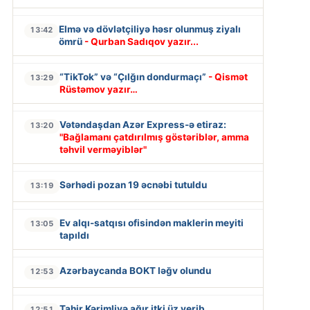
Elmə və dövlətçiliyə həsr olunmuş ziyalı
13:42
ömrü
- Qurban Sadıqov yazır...
“TikTok” və “Çılğın dondurmaçı”
- Qismət
13:29
Rüstəmov yazır…
Vətəndaşdan Azər Express-ə etiraz:
13:20
"Bağlamanı çatdırılmış göstəriblər, amma
təhvil verməyiblər"
Sərhədi pozan 19 əcnəbi tutuldu
13:19
Ev alqı-satqısı ofisindən maklerin meyiti
13:05
tapıldı
Azərbaycanda BOKT ləğv olundu
12:53
Tahir Kərimliyə ağır itki üz verib
12:51