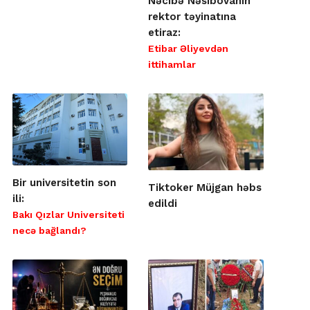
Nəcibə Nəsibovanın
rektor təyinatına
etiraz:
Etibar Əliyevdən
ittihamlar
Bir universitetin son
Tiktoker Müjgan həbs
ili:
edildi
Bakı Qızlar Universiteti
necə bağlandı?