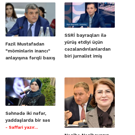
SSRİ bayraqları ilə
yürüş etdiyi üçün
Fazil Mustafadan
cəzalandırılanlardan
“möminlərin inancı”
biri jurnalist imiş
anlayışına fərqli baxış
Səhnədə iki nəfər,
yaddaşlarda bir səs
- Saffari yazır…