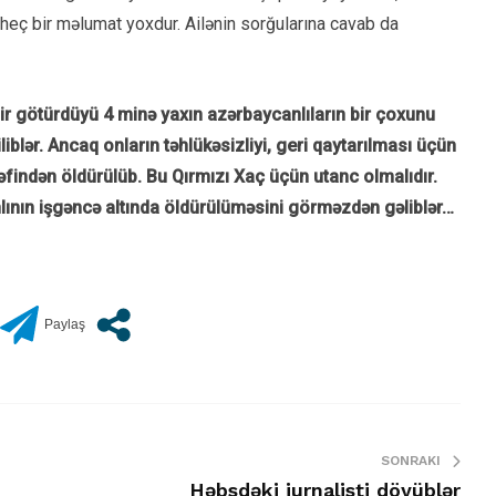
 heç bir məlumat yoxdur. Ailənin sorğularına cavab da
ir götürdüyü 4 minə yaxın azərbaycanlıların bir çoxunu
liblər. Ancaq onların təhlükəsizliyi, geri qaytarılması üçün
rəfindən öldürülüb. Bu Qırmızı Xaç üçün utanc olmalıdır.
nın işgəncə altında öldürülüməsini görməzdən gəliblər…
SONRAKI
Həbsdəki jurnalisti döyüblər