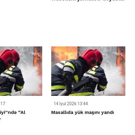
:17
14 İyul 2026 13:44
iyi”ndə “Al
Masallıda yük maşını yandı
r