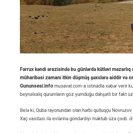
Fərrux kəndi ərazisində bu günlərdə kütləvi məzarlıq 
müharibəsi zamanı itkin düşmüş şəxslərə aiddir və onl
Gununsesi.info
musavat.com-a istinadla xəbər verir ki,
beynəlxalq qurumların göz yumduğu dəhşətli bir fakt üzə
Belə ki, Quba rayonundan olan hərbi qulluqçu Novruzov
Xaç vasitəsi ilə evlərinə göndərdiyi məktub üzə çıxıb. Ə