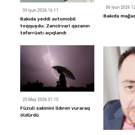
06 İyun 2026 1
09 İyun 2026 16:11
Bakıda mağaz
Bakıda yeddi avtomobil
toqquşdu: Zəncirvari qəzanın
təfərrüatı açıqlandı
25 May 2026 01:15
Füzuli sakinini ildırım vuraraq
öldürdü