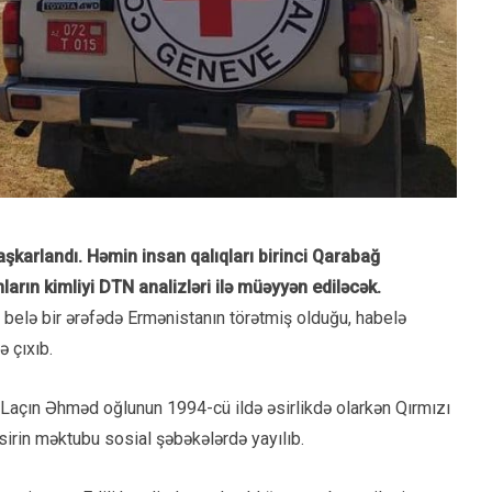
aşkarlandı. Həmin insan qalıqları birinci Qarabağ
arın kimliyi DTN analizləri ilə müəyyən ediləcək.
 belə bir ərəfədə Ermənistanın törətmiş olduğu, habelə
 çıxıb.
 Laçın Əhməd oğlunun 1994-cü ildə əsirlikdə olarkən Qırmızı
sirin məktubu sosial şəbəkələrdə yayılıb.