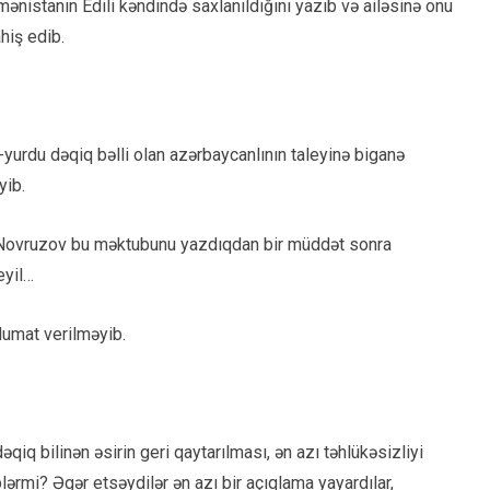
istanın Edili kəndində saxlanıldığını yazıb və ailəsinə onu
hiş edib.
yurdu dəqiq bəlli olan azərbaycanlının taleyinə biganə
yib.
ın Novruzov bu məktubunu yazdıqdan bir müddət sonra
eyil…
umat verilməyib.
iq bilinən əsirin geri qaytarılması, ən azı təhlükəsizliyi
ərmi? Əgər etsəydilər ən azı bir açıqlama yayardılar,