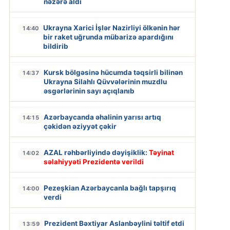
nəzərə aldı
Ukrayna Xarici İşlər Nazirliyi ölkənin hər
14:40
bir raket uğrunda mübarizə apardığını
bildirib
Kursk bölgəsinə hücumda təqsirli bilinən
14:37
Ukrayna Silahlı Qüvvələrinin muzdlu
əsgərlərinin sayı açıqlanıb
Azərbaycanda əhalinin yarısı artıq
14:15
çəkidən əziyyət çəkir
AZAL rəhbərliyində dəyişiklik:
Təyinat
14:02
səlahiyyəti Prezidentə verildi
Pezeşkian Azərbaycanla bağlı tapşırıq
14:00
verdi
Prezident Bəxtiyar Aslanbəylini təltif etdi
13:59