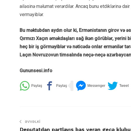
ailəsinə məlumat verərdilər. Ancaq bunu etdiklərinə dair
verməyiblər.
Bu məktubdan aydın olur ki, Ermənistanın girov və əs
Qırmızı Xaçın əməkdaşları sağ ikən görüblər, yerini bi
heç bir iş görməyiblər və nəticədə onlar ermənilər tə
Laçın Novruzovun timsalında neçə-neçə azərbaycanlı
Gununsesi.info
ƏVVƏLKI
Deputatdan partlayış baş verən gecə klubu