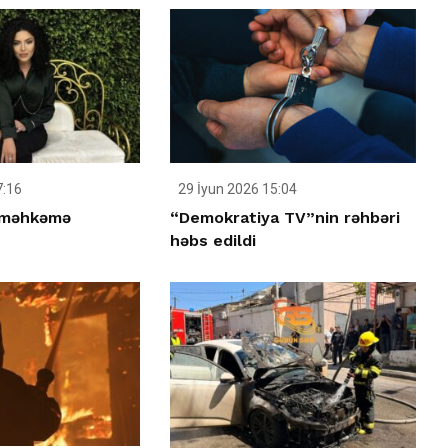
7:16
29 İyun 2026 15:04
 məhkəmə
“Demokratiya TV”nin rəhbəri
həbs edildi