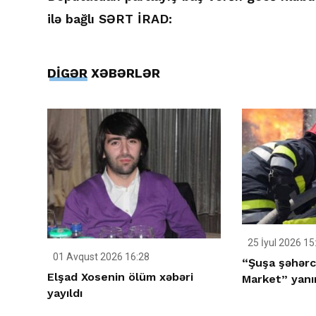
ilə bağlı SƏRT İRAD:
DİGƏR XƏBƏRLƏR
25 İyul 2026 15
01 Avqust 2026 16:28
“Şuşa şəhərc
Elşad Xosenin ölüm xəbəri
Market” yanı
yayıldı