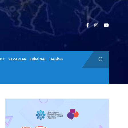
YƏT
YAZARLAR
KRİMİNAL
HADİSƏ