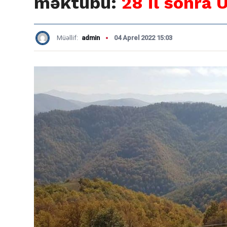
məktubu:
28 il sonra
Müəllif:
admin
04 Aprel 2022 15:03