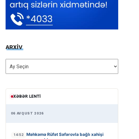
ARXİV
ARXİV
XƏBƏR LENTI
06 AVQUST 2026
Məhkəmə Rüfət Səfərovla bağlı xahişi
14:52