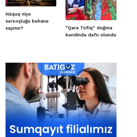
Hüquq niyə
sərxoşluğu bəhanə
“Qara Tofiq” doğma
saymır?
kəndində dəfn olundu