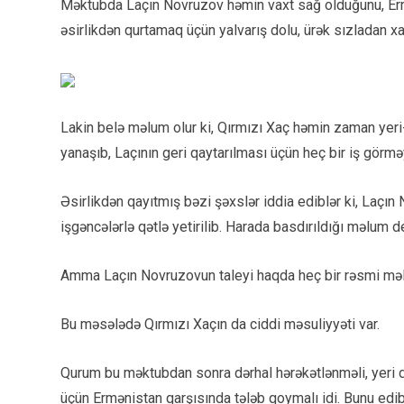
Məktubda Laçın Novruzov həmin vaxt sağ olduğunu, Ermən
əsirlikdən qurtamaq üçün yalvarış dolu, ürək sızladan xa
Lakin belə məlum olur ki, Qırmızı Xaç həmin zaman yeri-
yanaşıb, Laçının geri qaytarılması üçün heç bir iş görmə
Əsirlikdən qayıtmış bəzi şəxslər iddia ediblər ki, Laç
işgəncələrlə qətlə yetirilib. Harada basdırıldığı məlum d
Amma Laçın Novruzovun taleyi haqda heç bir rəsmi məl
Bu məsələdə Qırmızı Xaçın da ciddi məsuliyyəti var.
Qurum bu məktubdan sonra dərhal hərəkətlənməli, yeri dəq
üçün Ermənistan qarşısında tələb qoymalı idi. Bunu edibl