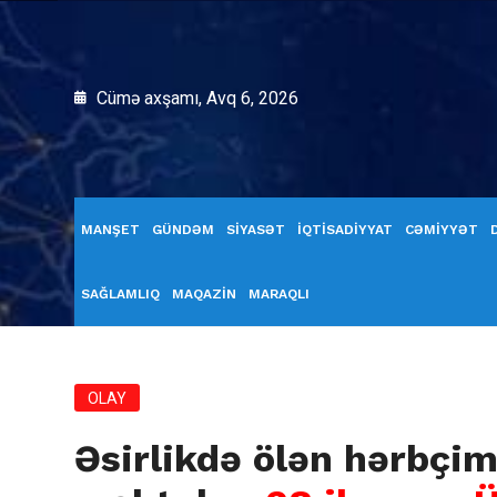
Cümə axşamı, Avq 6, 2026
MANŞET
GÜNDƏM
SİYASƏT
İQTİSADİYYAT
CƏMİYYƏT
SAĞLAMLIQ
MAQAZİN
MARAQLI
OLAY
Əsirlikdə ölən hərbçim