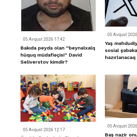
05 Avqust 2026
05 Avqust 2026 17:42
Yaş məhdudiy
Bakıda peyda olan “beynəlxalq
sosial şəbəkə
hüquq müdafiəçisi” David
hazırlanacaq
Seliverstov kimdir?
05 Avqust 2026
05 Avqust 2026 12:17
Baş nazir on