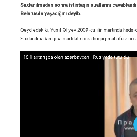
Saxlanılmadan sonra istintaqın suallarını cavabland
Belarusda yaşadığını deyib.
Qeyd edək ki, Yusif Əliyev 2009-cu ilin martında hədə-q
Saxlanılmadan qısa müddət sonra hüquq-mühafizə orqanla