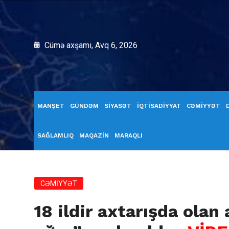
Cümə axşamı, Avq 6, 2026
MANŞET
GÜNDƏM
SİYASƏT
İQTİSADİYYAT
CƏMİYYƏT
SAĞLAMLIQ
MAQAZİN
MARAQLI
CƏMİYYƏT
18 ildir axtarışda olan