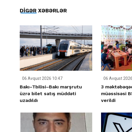
DİGƏR XƏBƏRLƏR
06 Avqust 2026 10:47
06 Avqust 2026
Bakı–Tbilisi–Bakı marşrutu
3 məktəbəqəd
üzrə bilet satış müddəti
müəssisəsi BŞ
uzadıldı
verildi