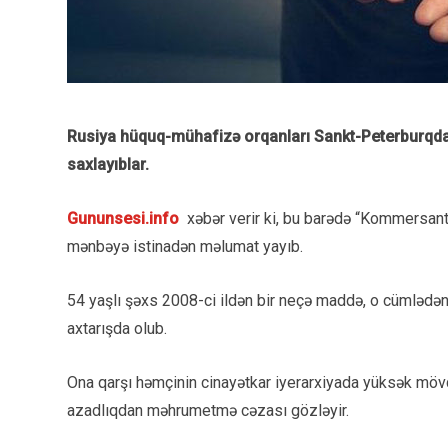
Rusiya hüquq-mühafizə orqanları Sankt-Peterburqda 1
saxlayıblar.
Gununsesi.info
xəbər verir ki, bu barədə “Kommersant” 
mənbəyə istinadən məlumat yayıb.
54 yaşlı şəxs 2008-ci ildən bir neçə maddə, o cümlədən
axtarışda olub.
Ona qarşı həmçinin cinayətkar iyerarxiyada yüksək mövq
azadlıqdan məhrumetmə cəzası gözləyir.