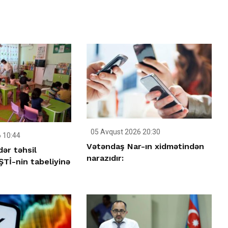
05 Avqust 2026 20:30
 10:44
Vətəndaş Nar-ın xidmətindən
ər təhsil
narazıdır:
Tİ-nin tabeliyinə