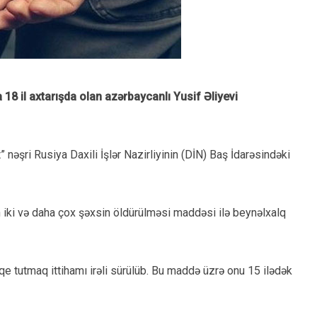
8 il axtarışda olan azərbaycanlı Yusif Əliyevi
nəşri Rusiya Daxili İşlər Nazirliyinin (DİN) Baş İdarəsindəki
 iki və daha çox şəxsin öldürülməsi maddəsi ilə beynəlxalq
e tutmaq ittihamı irəli sürülüb. Bu maddə üzrə onu 15 ilədək