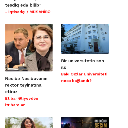
təsdiq edə bilib”
- İqtisadçı / MÜSAHİBƏ
Bir universitetin son
ili:
Bakı Qızlar Universiteti
Nəcibə Nəsibovanın
necə bağlandı?
rektor təyinatına
etiraz:
Etibar Əliyevdən
ittihamlar