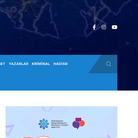
YƏT
YAZARLAR
KRİMİNAL
HADİSƏ