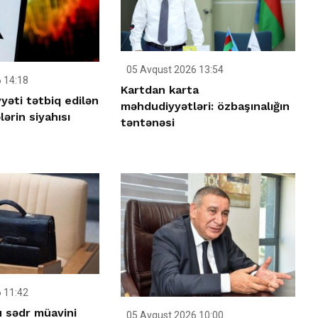
05 Avqust 2026 13:54
 14:18
Kartdan karta
yəti tətbiq edilən
məhdudiyyətləri: özbaşınalığın
lərin siyahısı
təntənəsi
 11:42
u sədr müavini
05 Avqust 2026 10:00