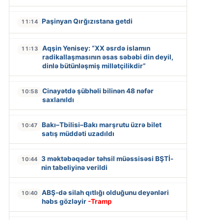
Paşinyan Qırğızıstana getdi
11:14
Aqşin Yenisey: “XX əsrdə islamın
11:13
radikallaşmasının əsas səbəbi din deyil,
dinlə bütünləşmiş millətçilikdir”
Cinayətdə şübhəli bilinən 48 nəfər
10:58
saxlanıldı
Bakı–Tbilisi–Bakı marşrutu üzrə bilet
10:47
satış müddəti uzadıldı
3 məktəbəqədər təhsil müəssisəsi BŞTİ-
10:44
nin tabeliyinə verildi
ABŞ-də silah qıtlığı olduğunu deyənləri
10:40
həbs gözləyir
-Tramp