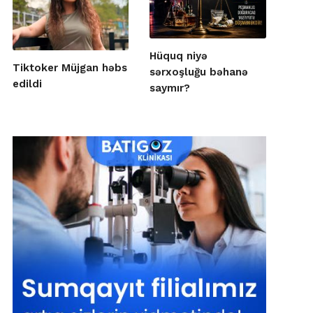
Hüquq niyə
Tiktoker Müjgan həbs
sərxoşluğu bəhanə
edildi
saymır?