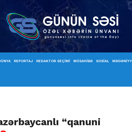
DÜNYA
REPORTAJ
REDAKTOR SEÇİMİ
MÜSAHİBƏ
SOSİAL
MƏDƏNİY
 azərbaycanlı “qanuni