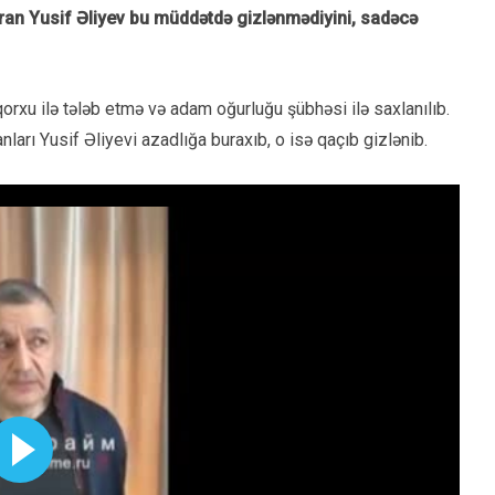
ıran Yusif Əliyev bu müddətdə gizlənmədiyini, sadəcə
orxu ilə tələb etmə və adam oğurluğu şübhəsi ilə saxlanılıb.
rı Yusif Əliyevi azadlığa buraxıb, o isə qaçıb gizlənib.