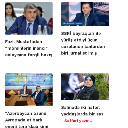
SSRİ bayraqları ilə
yürüş etdiyi üçün
Fazil Mustafadan
cəzalandırılanlardan
“möminlərin inancı”
biri jurnalist imiş
anlayışına fərqli baxış
Səhnədə iki nəfər,
“Azərbaycan özünü
yaddaşlarda bir səs
Avropada etibarlı
- Saffari yazır…
enerji tərəfdaşı kimi