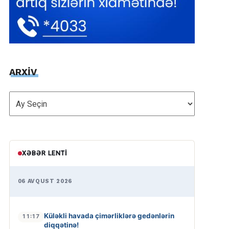
ARXİV
ARXİV
XƏBƏR LENTI
06 AVQUST 2026
Küləkli havada çimərliklərə gedənlərin
11:17
diqqətinə!