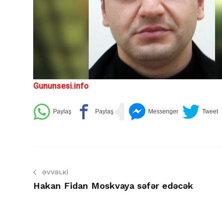
Gununsesi.info
ƏVVƏLKI
Hakan Fidan Moskvaya səfər edəcək