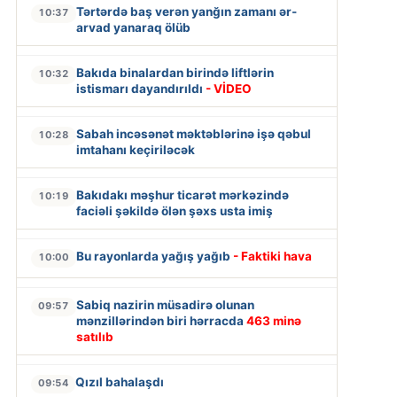
Tərtərdə baş verən yanğın zamanı ər-
10:37
arvad yanaraq ölüb
Bakıda binalardan birində liftlərin
10:32
istismarı dayandırıldı
- VİDEO
Sabah incəsənət məktəblərinə işə qəbul
10:28
imtahanı keçiriləcək
Bakıdakı məşhur ticarət mərkəzində
10:19
faciəli şəkildə ölən şəxs usta imiş
Bu rayonlarda yağış yağıb
- Faktiki hava
10:00
Sabiq nazirin müsadirə olunan
09:57
mənzillərindən biri hərracda
463 minə
satılıb
Qızıl bahalaşdı
09:54