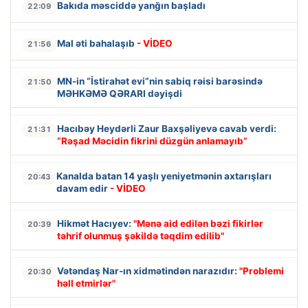
Bakıda məsciddə yanğın başladı
22:09
Mal əti bahalaşıb
- VİDEO
21:56
MN-in “İstirahət evi”nin sabiq rəisi barəsində
21:50
MƏHKƏMƏ QƏRARI dəyişdi
Hacıbəy Heydərli Zaur Baxşəliyevə cavab verdi:
21:31
“Rəşad Məcidin fikrini düzgün anlamayıb”
Kanalda batan 14 yaşlı yeniyetmənin axtarışları
20:43
davam edir
- VİDEO
Hikmət Hacıyev:
"Mənə aid edilən bəzi fikirlər
20:39
təhrif olunmuş şəkildə təqdim edilib"
Vətəndaş Nar-ın xidmətindən narazıdır:
"Problemi
20:30
həll etmirlər"