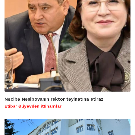
Nəcibə Nəsibovanın rektor təyinatına etiraz:
Etibar Əliyevdən ittihamlar