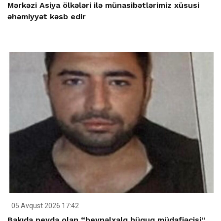
Mərkəzi Asiya ölkələri ilə münasibətlərimiz xüsusi
əhəmiyyət kəsb edir
05 Avqust 2026 17:42
Bakıda peyda olan “beynəlxalq hüquq müdafiəçisi”