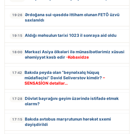
Ərdoğana sui-qəsddə ittiham olunan FETÖ üzvü
19:26
saxlanıldı
Aldığı məhsulun tarixi 1023 il sonraya aid oldu
19:15
Mərkəzi Asiya ölkələri ilə münasibətlərimiz xüsusi
18:00
əhəmiyyət kəsb edir
-Kobaxidze
Bakıda peyda olan “beynəlxalq hüquq
17:42
müdafiəçisi” David Seliverstov kimdir?
–
SENSASİON detallar…
Dövlət bayrağını geyim üzərində istifadə etmək
17:28
olarmı?
Bakıda avtobus marşrutunun hərəkət sxemi
17:15
dəyişdirildi