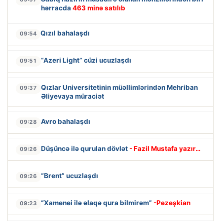
hərracda
463 minə satılıb
Qızıl bahalaşdı
09:54
“Azeri Light” cüzi ucuzlaşdı
09:51
Qızlar Universitetinin müəllimlərindən Mehriban
09:37
Əliyevaya müraciət
Avro bahalaşdı
09:28
Düşüncə ilə qurulan dövlət
- Fazil Mustafa yazır…
09:26
“Brent” ucuzlaşdı
09:26
“Xamenei ilə əlaqə qura bilmirəm”
-Pezeşkian
09:23