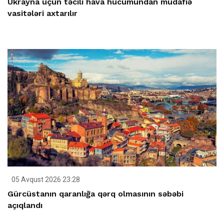
Ukrayna üçün təcili hava hücumundan müdafiə
vasitələri axtarılır
05 Avqust 2026 23:28
Gürcüstanın qaranlığa qərq olmasının səbəbi
açıqlandı