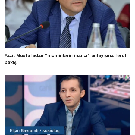
Fazil Mustafadan “möminlərin inancı” anlayışına fərqli
baxış