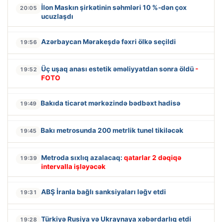
İlon Maskın şirkətinin səhmləri 10 %-dən çox
20:05
ucuzlaşdı
Azərbaycan Mərakeşdə fəxri ölkə seçildi
19:56
Üç uşaq anası estetik əməliyyatdan sonra öldü
-
19:52
FOTO
Bakıda ticarət mərkəzində bədbəxt hadisə
19:49
Bakı metrosunda 200 metrlik tunel tikiləcək
19:45
Metroda sıxlıq azalacaq:
qatarlar 2 dəqiqə
19:39
intervalla işləyəcək
ABŞ İranla bağlı sanksiyaları ləğv etdi
19:31
Türkiyə Rusiya və Ukraynaya xəbərdarlıq etdi
19:28