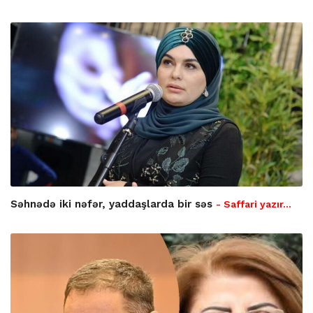
Səhnədə iki nəfər, yaddaşlarda bir səs
- Saffari yazır…