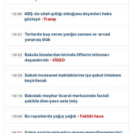
ABŞ-də silah qıtlığı olduğunu deyənləri həbs
10:40
gözləyir
-Tramp
Tərtərdə baş verən yanğın zamanı ər-arvad
10:37
yanaraq ölüb
Bakıda binalardan birində liftlərin istismarı
10:32
dayandırıldı
- VİDEO
Sabah incəsənət məktəblərinə işə qəbul imtahanı
10:28
keçiriləcək
Bakıdakı məşhur ticarət mərkəzində faciəli
10:19
şəkildə ölən şəxs usta imiş
Bu rayonlarda yağış yağıb
- Faktiki hava
10:00
Sabiq nazirin müsadirə olunan mənzillərindən biri
09:57