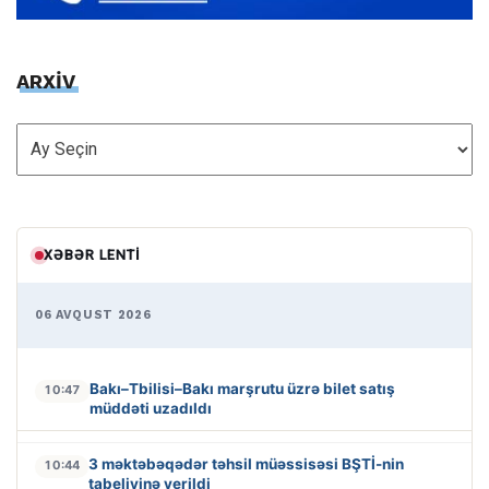
ARXİV
ARXİV
XƏBƏR LENTI
06 AVQUST 2026
Bakı–Tbilisi–Bakı marşrutu üzrə bilet satış
10:47
müddəti uzadıldı
3 məktəbəqədər təhsil müəssisəsi BŞTİ-nin
10:44
tabeliyinə verildi