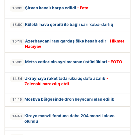
Şirvan kanalı bərpa edildi
- Foto
16:09
Küləkli hava şəraiti ilə bağlı sarı xəbərdarlıq
15:50
Azərbaycan İranı qardaş ölkə hesab edir
- Hikmət
15:18
Hacıyev
Metro xətlərinin ayrılmasının üstünlükləri
- FOTO
15:09
Ukraynaya raket tədarükü üç dəfə azalıb
-
14:54
Zelenski narazılıq etdi
Moskva bölgəsində dron həyəcanı elan edilib
14:46
Kirayə mənzil fonduna daha 204 mənzil əlavə
14:43
olundu