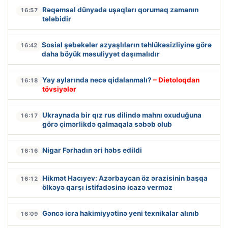
Rəqəmsal dünyada uşaqları qorumaq zamanın
16:57
tələbidir
Sosial şəbəkələr azyaşlıların təhlükəsizliyinə görə
16:42
daha böyük məsuliyyət daşımalıdır
Yay aylarında necə qidalanmalı?
– Dietoloqdan
16:18
tövsiyələr
Ukraynada bir qız rus dilində mahnı oxuduğuna
16:17
görə çimərlikdə qalmaqala səbəb olub
Nigar Fərhadın əri həbs edildi
16:16
Hikmət Hacıyev: Azərbaycan öz ərazisinin başqa
16:12
ölkəyə qarşı istifadəsinə icazə verməz
Gəncə icra hakimiyyətinə yeni texnikalar alınıb
16:09