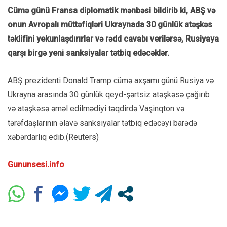
Cümə günü Fransa diplomatik mənbəsi bildirib ki, ABŞ və
onun Avropalı müttəfiqləri Ukraynada 30 günlük atəşkəs
təklifini yekunlaşdırırlar və rədd cavabı verilərsə, Rusiyaya
qarşı birgə yeni sanksiyalar tətbiq edəcəklər.
ABŞ prezidenti Donald Tramp cümə axşamı günü Rusiya və
Ukrayna arasında 30 günlük qeyd-şərtsiz atəşkəsə çağırıb
və atəşkəsə əməl edilmədiyi təqdirdə Vaşinqton və
tərəfdaşlarının əlavə sanksiyalar tətbiq edəcəyi barədə
xəbərdarlıq edib.(Reuters)
Gununsesi.info