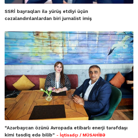
SSRİ bayraqları ilə yürüş etdiyi üçün
cəzalandırılanlardan biri jurnalist imiş
“Azərbaycan özünü Avropada etibarlı enerji tərəfdaşı
kimi təsdiq edə bilib”
- İqtisadçı / MÜSAHİBƏ