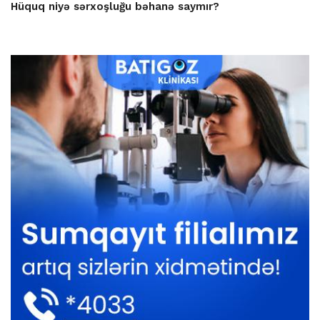
Hüquq niyə sərxoşluğu bəhanə saymır?