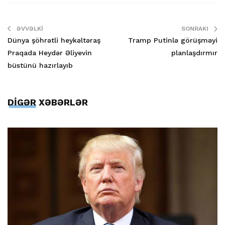
ƏVVƏLKI
SONRAKI
Dünya şöhrətli heykəltəraş
Tramp Putinlə görüşməyi
Praqada Heydər Əliyevin
planlaşdırmır
büstünü hazırlayıb
DİGƏR XƏBƏRLƏR