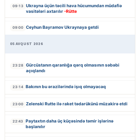
Ukrayna üçün təcili hava hücumundan müdafiə
09:13
vasitələri axtarılır
-Rütte
Ceyhun Bayramov Ukraynaya getdi
09:00
05 AVQUST 2026
Gürcüstanın qaranlığa qərq olmasının səbəbi
23:28
açıqlandı
Bakının bu ərazilərində işıq olmayacaq
23:14
Zelenski Rutte ilə raket tədarükünü müzakirə etdi
23:00
Paytaxtın daha üç küçəsində təmir işlərinə
22:43
başlanılır