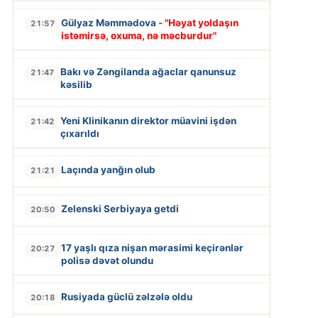
Gülyaz Məmmədova
- "Həyat yoldaşın
21:57
istəmirsə, oxuma, nə məcburdur"
Bakı və Zəngilanda ağaclar qanunsuz
21:47
kəsilib
Yeni Klinikanın direktor müavini işdən
21:42
çıxarıldı
Laçında yanğın olub
21:21
Zelenski Serbiyaya getdi
20:50
17 yaşlı qıza nişan mərasimi keçirənlər
20:27
polisə dəvət olundu
Rusiyada güclü zəlzələ oldu
20:18