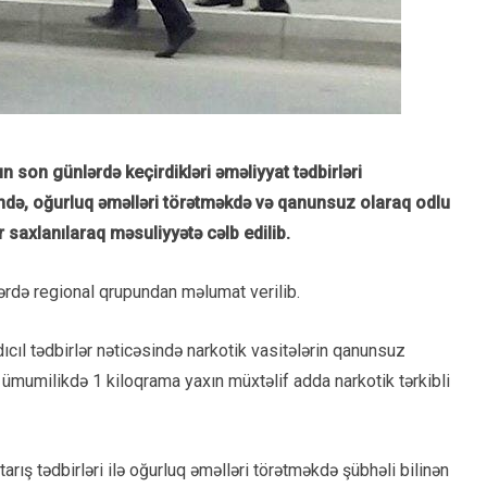
son günlərdə keçirdikləri əməliyyat tədbirləri
ində, oğurluq əməlləri törətməkdə və qanunsuz olaraq odlu
 saxlanılaraq məsuliyyətə cəlb edilib.
Bərdə regional qrupundan məlumat verilib.
dıcıl tədbirlər nəticəsində narkotik vasitələrin qanunsuz
 ümumilikdə 1 kiloqrama yaxın müxtəlif adda narkotik tərkibli
rış tədbirləri ilə oğurluq əməlləri törətməkdə şübhəli bilinən