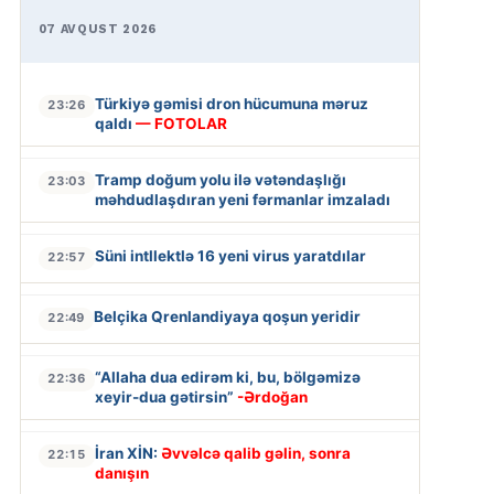
07 AVQUST 2026
Türkiyə gəmisi dron hücumuna məruz
23:26
qaldı
— FOTOLAR
Tramp doğum yolu ilə vətəndaşlığı
23:03
məhdudlaşdıran yeni fərmanlar imzaladı
Süni intllektlə 16 yeni virus yaratdılar
22:57
Belçika Qrenlandiyaya qoşun yeridir
22:49
“Allaha dua edirəm ki, bu, bölgəmizə
22:36
xeyir-dua gətirsin”
-Ərdoğan
İran XİN:
Əvvəlcə qalib gəlin, sonra
22:15
danışın