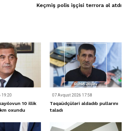
Keçmiş polis işçisi terrora əl atdı
 19:20
07 Avqust 2026 17:58
yılovun 10 illik
Təqaüdçüləri aldadıb pullarını
ökm oxundu
taladı