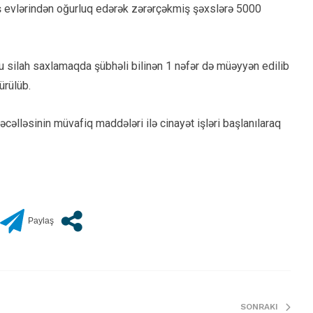
yış evlərindən oğurluq edərək zərərçəkmiş şəxslərə 5000
u silah saxlamaqda şübhəli bilinən 1 nəfər də müəyyən edilib
ürülüb.
əlləsinin müvafiq maddələri ilə cinayət işləri başlanılaraq
SONRAKI