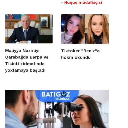
- Hüquq müdafiəçisi
Maliyyə Nazirliyi
Tiktoker “Beniz”ə
Qarabağda Bərpa və
hökm oxundu
Tikinti xidmətində
yoxlamaya başladı