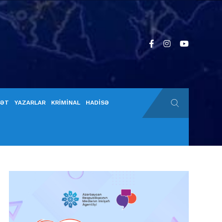
YƏT
YAZARLAR
KRİMİNAL
HADİSƏ