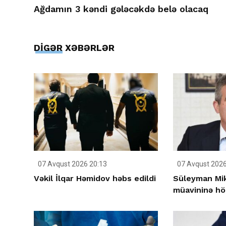
Ağdamın 3 kəndi gələcəkdə belə olacaq
DİGƏR XƏBƏRLƏR
07 Avqust 2026 20:13
07 Avqust 2026
Vəkil İlqar Həmidov həbs edildi
Süleyman Mika
müavininə h