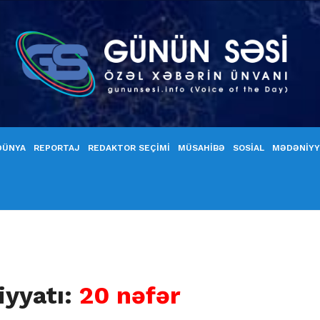
DÜNYA
REPORTAJ
REDAKTOR SEÇİMİ
MÜSAHİBƏ
SOSİAL
MƏDƏNİY
iyyatı:
20 nəfər