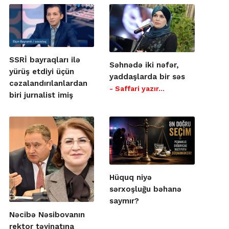
SSRİ bayraqları ilə
Səhnədə iki nəfər,
yürüş etdiyi üçün
yaddaşlarda bir səs
cəzalandırılanlardan
- Saffari yazır…
biri jurnalist imiş
Hüquq niyə
sərxoşluğu bəhanə
saymır?
Nəcibə Nəsibovanın
rektor təyinatına