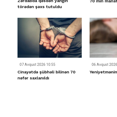
Zərdabda qəsdən yanğın
70 min manatl
törədən şəxs tutuldu
07 Avqust 2026 10:55
06 Avqust 2026
Cinayətdə şübhəli bilinən 70
Yeniyetmənin 
nəfər saxlanıldı