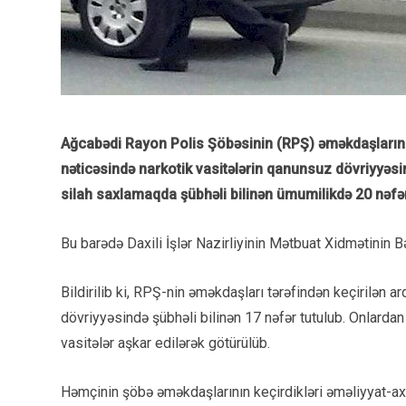
Ağcabədi Rayon Polis Şöbəsinin (RPŞ) əməkdaşlarının 
nəticəsində narkotik vasitələrin qanunsuz dövriyyəs
silah saxlamaqda şübhəli bilinən ümumilikdə 20 nəfər
Bu barədə Daxili İşlər Nazirliyinin Mətbuat Xidmətinin 
Bildirilib ki, RPŞ-nin əməkdaşları tərəfindən keçirilən ar
dövriyyəsində şübhəli bilinən 17 nəfər tutulub. Onlardan
vasitələr aşkar edilərək götürülüb.
Həmçinin şöbə əməkdaşlarının keçirdikləri əməliyyat-axta