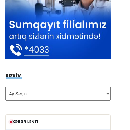
ARXİV
ARXİV
XƏBƏR LENTI