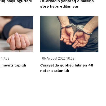
ıq naqil oğurladı
Ər-arvadın yanaraq ölməsinə
görə həbs edilən var
 17:58
06 Avqust 2026 10:58
meyiti tapıldı
Cinayətdə şübhəli bilinən 48
nəfər saxlanıldı