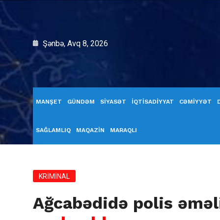
Şənbə, Avq 8, 2026
MANŞET
GÜNDƏM
SİYASƏT
İQTİSADİYYAT
CƏMİYYƏT
SAĞLAMLIQ
MAQAZİN
MARAQLI
KRİMİNAL
Ağcabədidə polis əməl