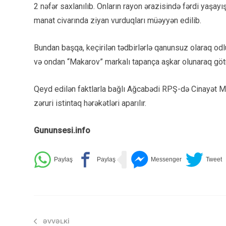
2 nəfər saxlanılıb. Onların rayon ərazisində fərdi yaşa
manat civarında ziyan vurduqları müəyyən edilib.
Bundan başqa, keçirilən tədbirlərlə qanunsuz olaraq odl
və ondan “Makarov” markalı tapança aşkar olunaraq göt
Qeyd edilən faktlarla bağlı Ağcabədi RPŞ-də Cinayət Məc
zəruri istintaq hərəkətləri aparılır.
Gununsesi.info
ƏVVƏLKI