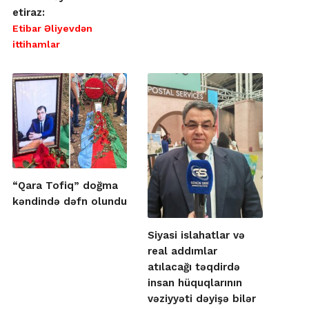
etiraz:
Etibar Əliyevdən
ittihamlar
“Qara Tofiq” doğma
kəndində dəfn olundu
Siyasi islahatlar və
real addımlar
atılacağı təqdirdə
insan hüquqlarının
vəziyyəti dəyişə bilər