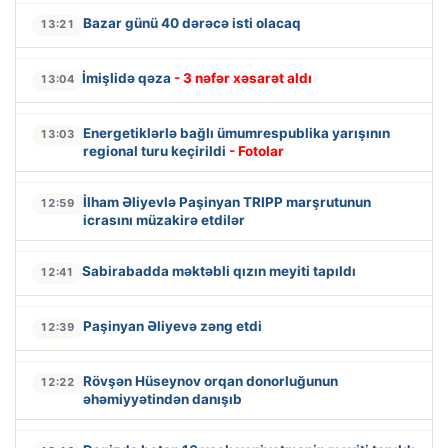
Bazar günü 40 dərəcə isti olacaq
13:21
İmişlidə qəza
- 3 nəfər xəsarət aldı
13:04
Energetiklərlə bağlı ümumrespublika yarışının
13:03
regional turu keçirildi
- Fotolar
İlham Əliyevlə Paşinyan TRIPP marşrutunun
12:59
icrasını müzakirə etdilər
Sabirabadda məktəbli qızın meyiti tapıldı
12:41
Paşinyan Əliyevə zəng etdi
12:39
Rövşən Hüseynov orqan donorluğunun
12:22
əhəmiyyətindən danışıb