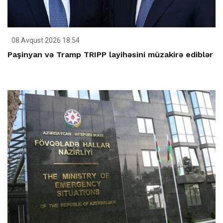
08 Avqust 2026 18:54
Paşinyan və Tramp TRIPP layihəsini müzakirə ediblər