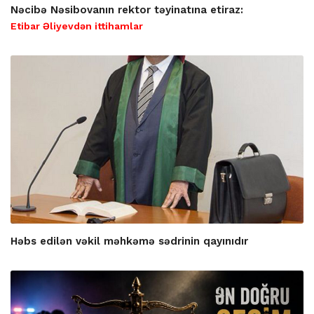
Nəcibə Nəsibovanın rektor təyinatına etiraz:
Etibar Əliyevdən ittihamlar
Həbs edilən vəkil məhkəmə sədrinin qayınıdır