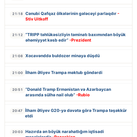
Cənubi Qafqaz ölkələrinin gələcəyi parlaqdır
-
21:18
Stiv Uitkoff
“TRIPP təhlükəsizliyin təminatı baxımından böyük
21:12
əhəmiyyət kəsb edir”
-Prezident
Xocavənddə buldozer minaya düşdü
21:08
İlham Əliyev Trampa məktub göndərdi
21:00
“Donald Tramp Ermənistan və Azərbaycan
20:51
arasında sülhə nail olub”
-Rubio
İlham Əliyev G20-yə dəvətə görə Trampa təşəkkür
20:47
etdi
Hazırda ən böyük narahatlığım iqtisadi
20:03
məsələlərdir
-Pezeşkian