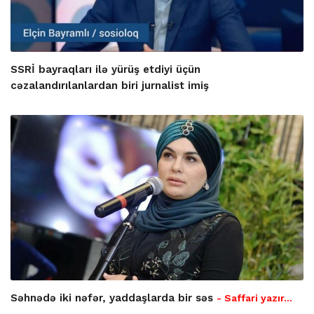
SSRİ bayraqları ilə yürüş etdiyi üçün
cəzalandırılanlardan biri jurnalist imiş
Səhnədə iki nəfər, yaddaşlarda bir səs
- Saffari yazır…