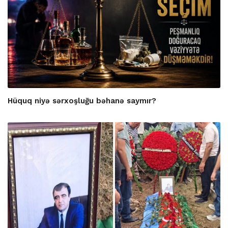
Hüquq niyə sərxoşluğu bəhanə saymır?