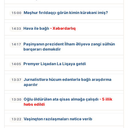
Məşhur fırıldaqçı görün kimin kürəkəni imiş?
15:00
Hava ilə bağlı
- Xəbərdarlıq
14:33
Paşinyanın prezident İlham Əliyevə zəngi sülhün
14:17
bərqərarı deməkdir
Premyer Liqadan La Liqaya getdi
14:05
Jurnalistlərə hücum edənlərlə bağlı araşdırma
13:37
aparılır
Oğlu öldürülən ata qisas almağa çalışdı
- 5 illik
13:30
həbs edildi
Vaşinqton razılaşmaları nəticə verib
13:22