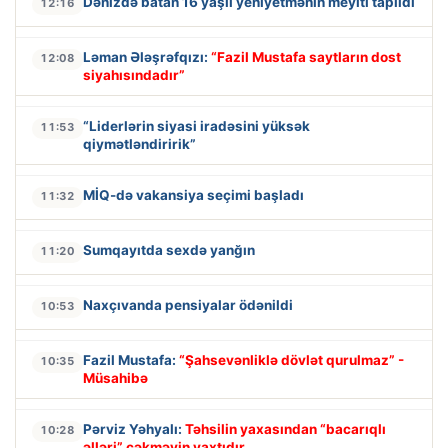
Dənizdə batan 16 yaşlı yeniyetmənin meyiti tapıldı
12:16
Ləman Ələşrəfqızı:
“Fazil Mustafa saytların dost
12:08
siyahısındadır”
“Liderlərin siyasi iradəsini yüksək
11:53
qiymətləndiririk”
MİQ-də vakansiya seçimi başladı
11:32
Sumqayıtda sexdə yanğın
11:20
Naxçıvanda pensiyalar ödənildi
10:53
Fazil Mustafa:
“Şahsevənliklə dövlət qurulmaz” -
10:35
Müsahibə
Pərviz Yəhyalı:
Təhsilin yaxasından “bacarıqlı
10:28
əlləri” çəkməyin vaxtıdır...