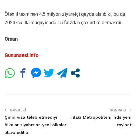
Ötən il təxminən 4,5 milyon ziyarətçi qeydə alınıb ki, bu da
2023-cü illə müqayisədə 15 faizdən çox artım deməkdir.
Orxan
Gununsesi.info
ƏVVƏLKI
SONRAKI
Çinin viza tələb etmədiyi
“Bakı Metropoliteni”ndə yeni
ölkələr siyahısına yeni ölkələr
təyinat
əlavə edilib