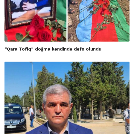
“Qara Tofiq” doğma kəndində dəfn olundu