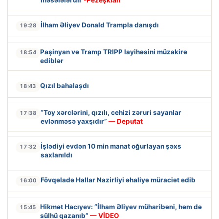
İlham Əliyev Donald Trampla danışdı
19:28
Paşinyan və Tramp TRIPP layihəsini müzakirə
18:54
ediblər
Qızıl bahalaşdı
18:43
“Toy xərclərini, qızılı, cehizi zəruri sayanlar
17:38
evlənməsə yaxşıdır”
— Deputat
İşlədiyi evdən 10 min manat oğurlayan şəxs
17:32
saxlanıldı
Fövqəladə Hallar Nazirliyi əhaliyə müraciət edib
16:00
Hikmət Hacıyev: “İlham Əliyev müharibəni, həm də
15:45
sülhü qazanıb”
— VİDEO