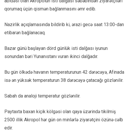
abidəsi olan Akropolun isti dalğası səbəbindən ziyarətçiləri
qorumaq üçün qismən bağlanmasını əmr edib.
Nazirlik açıqlamasında bildirib ki, ərazi gecə saat 13:00-dan
etibarən bağlanacaq.
Bazar günü başlayan dörd günlük isti dalğası iyunun
sonundan bəri Yunanıstanı vuran ikinci dalğadır.
Bu gün ölkədə havanın temperaturunun 42 dərəcəyə, Afinada
isə ən yüksək temperaturun 38 dərəcəyə çatacağı gözlənilir.
Sabah da analoji temperatur gözlənilir.
Paytaxta baxan kiçik kölgəsi olan qaya üzərində tikilmiş
2500 illik Akropol hər gün on minlərlə ziyarətçini özünə cəlb
edir.