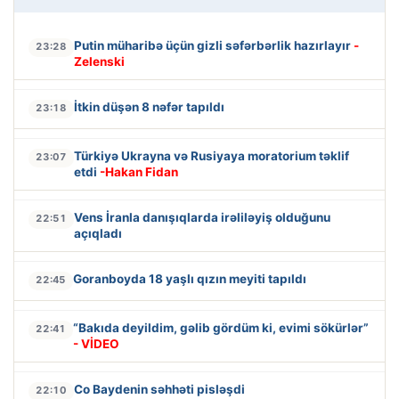
Putin müharibə üçün gizli səfərbərlik hazırlayır
-
23:28
Zelenski
İtkin düşən 8 nəfər tapıldı
23:18
Türkiyə Ukrayna və Rusiyaya moratorium təklif
23:07
etdi
-Hakan Fidan
Vens İranla danışıqlarda irəliləyiş olduğunu
22:51
açıqladı
Goranboyda 18 yaşlı qızın meyiti tapıldı
22:45
“Bakıda deyildim, gəlib gördüm ki, evimi sökürlər”
22:41
- VİDEO
Co Baydenin səhhəti pisləşdi
22:10