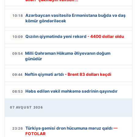
Azərbaycan vasitəsilə Ermənistana buğda və daş
10:18
kömür göndəriləcək
Qızılın qiymətində yeni rekord
- 4400 dollar oldu
10:09
Milli Qəhrəman Hökumə Əliyevanın doğum
09:54
günüdür
Neftin qiyməti artdı
- Brent 83 dolları keçdi
09:44
Həbs edilən vəkil məhkəmə sədrinin qayınıdır
08:53
07 AVQUST 2026
Türkiyə gəmisi dron hücumuna məruz qaldı
—
23:26
FOTOLAR