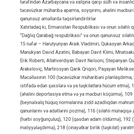
tərəfindən Azərbaycana və xalqına qarşı sülh və insanlıq
təcavüzkar müharibə aparma, soyqırımı, əhalini məcburi
qanunsuz əməllərdə təqsirləndirilirlər.
Xatırladaq ki, Ermənistan Respublikası və onun silahlı 
“Dağlıq Qarabağ respublikası” və onun qanunsuz silahlı 
15 nəfər – Harutyunyan Araik Vladimiri, Qukasyan Arkad
Manukyan David Azatini, Babayan Davit Klimi, Mnatsaka
Erik Roberti, Allahverdiyan Davit Nelsoni, Stepanyan
Arakeloviç, Martirosyan Qarik Qriqori, Paşayan Melikse
Məcəlləsinin 100 (təcavüzkar müharibəni planlaşdırma,
istifadə edən şəxslərə və ya təşkilatlara hücum etmə), 1
(əhalini deportasiya etmə və ya məcburi köçürmə), 109 (
(beynəlxalq hüquq normalarına zidd azadlıqdan məhrum
qanunlarını və adətlərini pozma), 116 (silahlı münaqiş
(hərbi soyğunçuluq), 120 (qəsdən adam öldürmə), 192 (q
maliyyələşdirmə), 218 (cinayətkar birlik (təşkilat) yara