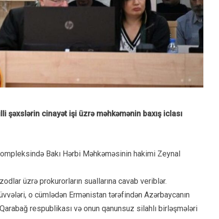
lli şəxslərin cinayət işi üzrə məhkəmənin baxış iclası
Kompleksində Bakı Hərbi Məhkəməsinin hakimi Zeynal
zodlar üzrə prokurorların suallarına cavab veriblər.
 qüvvələri, o cümlədən Ermənistan tərəfindən Azərbaycanın
Qarabağ respublikası və onun qanunsuz silahlı birləşmələri