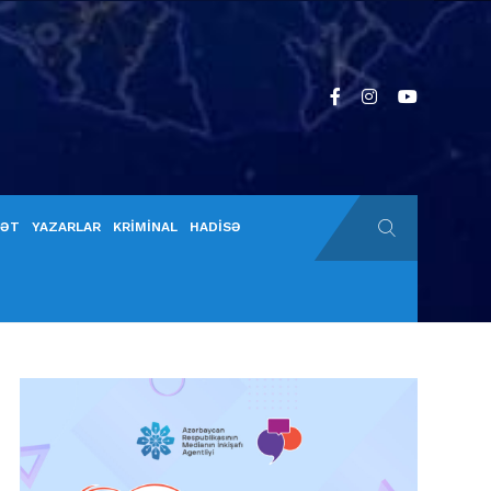
YƏT
YAZARLAR
KRİMİNAL
HADİSƏ