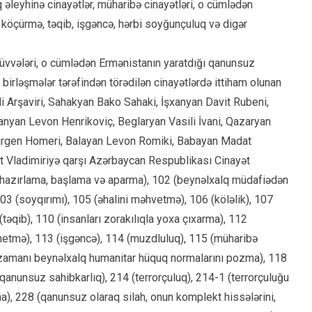
 əleyhinə cinayətlər, müharibə cinayətləri, o cümlədən
 köçürmə, təqib, işgəncə, hərbi soyğunçuluq və digər
qüvvələri, o cümlədən Ermənistanın yaratdığı qanunsuz
birləşmələr tərəfindən törədilən cinayətlərdə ittiham olunan
i Arşaviri, Sahakyan Bako Sahaki, İşxanyan Davit Rubeni,
nyan Levon Henrikoviç, Beglaryan Vasili İvani, Qazaryan
 Qurgen Homeri, Balayan Levon Romiki, Babayan Madat
t Vladimiriyə qarşı Azərbaycan Respublikası Cinayət
 hazırlama, başlama və aparma), 102 (beynəlxalq müdafiədən
03 (soyqırımı), 105 (əhalini məhvetmə), 106 (köləlik), 107
təqib), 110 (insanları zorakılıqla yoxa çıxarma), 112
etmə), 113 (işgəncə), 114 (muzdluluq), 115 (müharibə
ə zamanı beynəlxalq humanitar hüquq normalarını pozma), 118
anunsuz sahibkarlıq), 214 (terrorçuluq), 214-1 (terrorçuluğu
tma), 228 (qanunsuz olaraq silah, onun komplekt hissələrini,