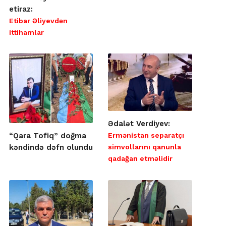
etiraz:
Etibar Əliyevdən
ittihamlar
Ədalət Verdiyev:
Ermənistan separatçı
“Qara Tofiq” doğma
simvollarını qanunla
kəndində dəfn olundu
qadağan etməlidir