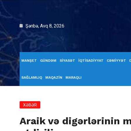
Şənbə, Avq 8, 2026
MANŞET
GÜNDƏM
SİYASƏT
İQTİSADİYYAT
CƏMİYYƏT
SAĞLAMLIQ
MAQAZİN
MARAQLI
XƏBƏR
Araik və digərlərinin