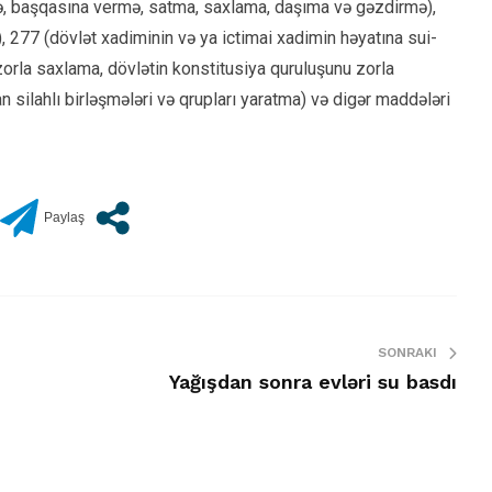
mə, başqasına vermə, satma, saxlama, daşıma və gəzdirmə),
, 277 (dövlət xadiminin və ya ictimai xadimin həyatına sui-
orla saxlama, dövlətin konstitusiya quruluşunu zorla
 silahlı birləşmələri və qrupları yaratma) və digər maddələri
SONRAKI
Yağışdan sonra evləri su basdı