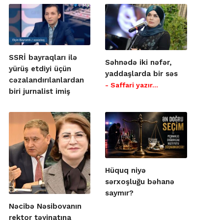
SSRİ bayraqları ilə
Səhnədə iki nəfər,
yürüş etdiyi üçün
yaddaşlarda bir səs
cəzalandırılanlardan
- Saffari yazır…
biri jurnalist imiş
Hüquq niyə
sərxoşluğu bəhanə
saymır?
Nəcibə Nəsibovanın
rektor təyinatına