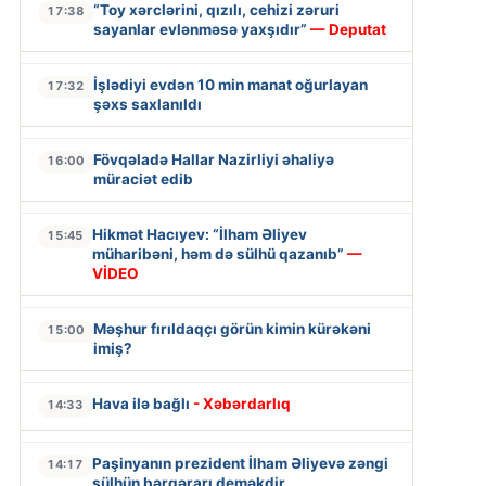
“Toy xərclərini, qızılı, cehizi zəruri
17:38
sayanlar evlənməsə yaxşıdır”
— Deputat
İşlədiyi evdən 10 min manat oğurlayan
17:32
şəxs saxlanıldı
Fövqəladə Hallar Nazirliyi əhaliyə
16:00
müraciət edib
Hikmət Hacıyev: “İlham Əliyev
15:45
müharibəni, həm də sülhü qazanıb”
—
VİDEO
Məşhur fırıldaqçı görün kimin kürəkəni
15:00
imiş?
Hava ilə bağlı
- Xəbərdarlıq
14:33
Paşinyanın prezident İlham Əliyevə zəngi
14:17
sülhün bərqərarı deməkdir