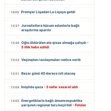
Premyer Liqadan La Liqaya getdi
14:05
Jurnalistlərə hücum edənlərlə bağlı
13:37
araşdırma aparılır
Oğlu öldürülən ata qisas almağa çalışdı
-
13:30
5 illik həbs edildi
Vaşinqton razılaşmaları nəticə verib
13:22
Bazar günü 40 dərəcə isti olacaq
13:21
İmişlidə qəza
- 3 nəfər xəsarət aldı
13:04
Energetiklərlə bağlı ümumrespublika
13:03
yarışının regional turu keçirildi
- Fotolar