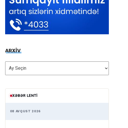
ARXİV
ARXİV
XƏBƏR LENTI
08 AVQUST 2026