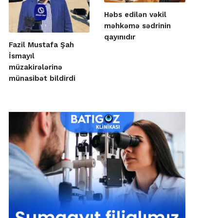
Həbs edilən vəkil
məhkəmə sədrinin
qayınıdır
Fazil Mustafa Şah
İsmayıl
müzakirələrinə
münasibət bildirdi