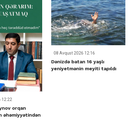
08 Avqust 2026 12:16
Dənizdə batan 16 yaşlı
yeniyetmənin meyiti tapıldı
 12:22
ynov orqan
n əhəmiyyətindən