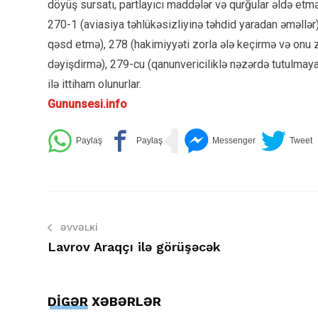
döyüş sursatı, partlayıcı maddələr və qurğular əldə et
270-1 (aviasiya təhlükəsizliyinə təhdid yaradan əməllər)
qəsd etmə), 278 (hakimiyyəti zorla ələ keçirmə və onu z
dəyişdirmə), 279-cu (qanunvericiliklə nəzərdə tutulmayan
ilə ittiham olunurlar.
Gununsesi.info
ƏVVƏLKI
Lavrov Araqçı ilə görüşəcək
DİGƏR XƏBƏRLƏR