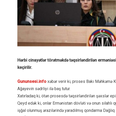
Hərbi cinayətlər törətməkdə təqsirləndirilən erməniəsi
keçirilir.
Gununsesi.info
xəbər verir ki, proses Bakı Məhkəmə 
Ağayevin sədrliyi ilə baş tutur.
Xatırladaq ki, ötən prosesdə təqsirləndirilən şəxslər epi
Qeyd edək ki, onlar Ermənistan dövləti və onun silahlı
işğal olunmuş ərazilərində yaradılmış qondarma Dağlıq 