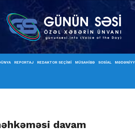
DÜNYA
REPORTAJ
REDAKTOR SEÇİMİ
MÜSAHİBƏ
SOSİAL
MƏDƏNİY
 məhkəməsi davam