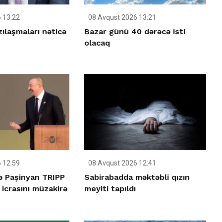
 13:22
08 Avqust 2026 13:21
ılaşmaları nəticə
Bazar günü 40 dərəcə isti
olacaq
 12:59
08 Avqust 2026 12:41
lə Paşinyan TRIPP
Sabirabadda məktəbli qızın
icrasını müzakirə
meyiti tapıldı