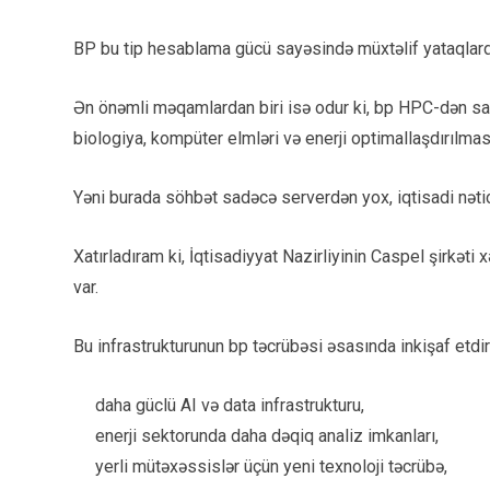
BP bu tip hesablama gücü sayəsində müxtəlif yataqlarda
Ən önəmli məqamlardan biri isə odur ki, bp HPC-dən sa
biologiya, kompüter elmləri və enerji optimallaşdırılmas
Yəni burada söhbət sadəcə serverdən yox, iqtisadi nəti
Xatırladıram ki, İqtisadiyyat Nazirliyinin Caspel şirk
var.
Bu infrastrukturunun bp təcrübəsi əsasında inkişaf etdi
daha güclü AI və data infrastrukturu,
enerji sektorunda daha dəqiq analiz imkanları,
yerli mütəxəssislər üçün yeni texnoloji təcrübə,