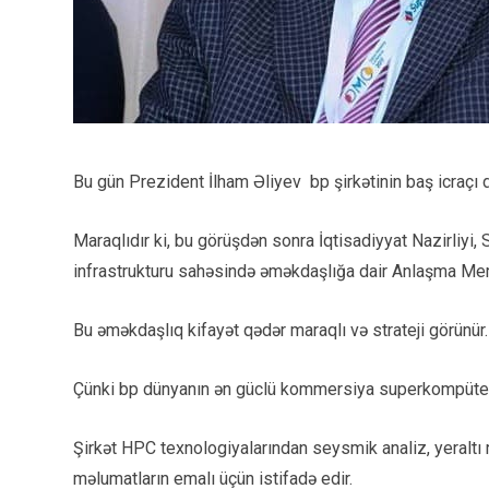
Bu gün Prezident İlham Əliyev bp şirkətinin baş icraçı 
Maraqlıdır ki, bu görüşdən sonra İqtisadiyyat Nazirliy
infrastrukturu sahəsində əməkdaşlığa dair Anlaşma M
Bu əməkdaşlıq kifayət qədər maraqlı və strateji görünür.
Çünki bp dünyanın ən güclü kommersiya superkompüter in
Şirkət HPC texnologiyalarından seysmik analiz, yeraltı 
məlumatların emalı üçün istifadə edir.