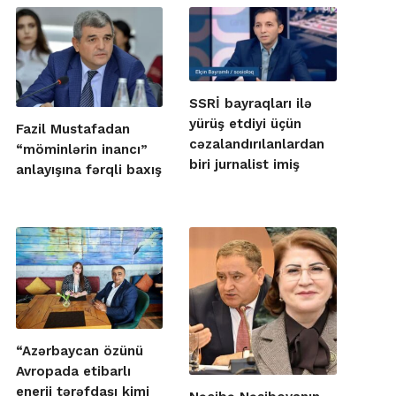
SSRİ bayraqları ilə
yürüş etdiyi üçün
Fazil Mustafadan
cəzalandırılanlardan
“möminlərin inancı”
biri jurnalist imiş
anlayışına fərqli baxış
“Azərbaycan özünü
Avropada etibarlı
enerji tərəfdaşı kimi