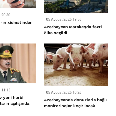
 20:30
05 Avqust 2026 19:56
-ın xidmətindən
Azərbaycan Mərakeşdə fəxri
ölkə seçildi
 11:13
05 Avqust 2026 10:26
v yeni hərbi
Azərbaycanda donuzlarla bağlı
arın açılışında
monitorinqlər keçiriləcək