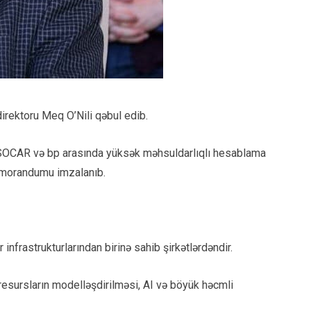
direktoru Meq O’Nili qəbul edib.
i, SOCAR və bp arasında yüksək məhsuldarlıqlı hesablama
emorandumu imzalanıb.
frastrukturlarından birinə sahib şirkətlərdəndir.
resursların modelləşdirilməsi, AI və böyük həcmli