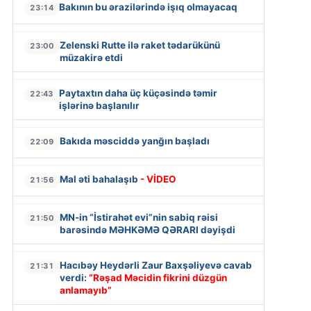
Bakının bu ərazilərində işıq olmayacaq
23:14
Zelenski Rutte ilə raket tədarükünü
23:00
müzakirə etdi
Paytaxtın daha üç küçəsində təmir
22:43
işlərinə başlanılır
Bakıda məsciddə yanğın başladı
22:09
Mal əti bahalaşıb
- VİDEO
21:56
MN-in “İstirahət evi”nin sabiq rəisi
21:50
barəsində MƏHKƏMƏ QƏRARI dəyişdi
Hacıbəy Heydərli Zaur Baxşəliyevə cavab
21:31
verdi:
“Rəşad Məcidin fikrini düzgün
anlamayıb”