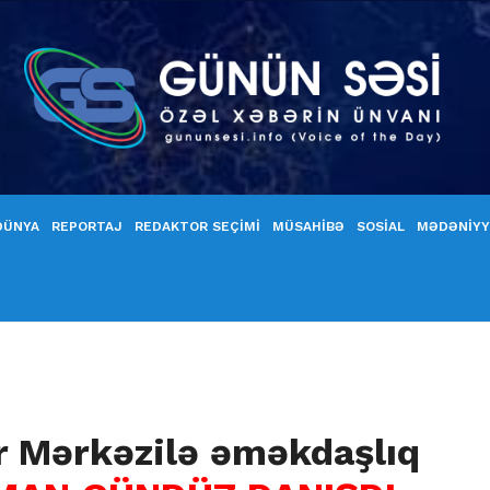
DÜNYA
REPORTAJ
REDAKTOR SEÇİMİ
MÜSAHİBƏ
SOSİAL
MƏDƏNİY
 Mərkəzilə əməkdaşlıq