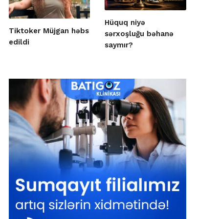
Hüquq niyə
Tiktoker Müjgan həbs
sərxoşluğu bəhanə
edildi
saymır?