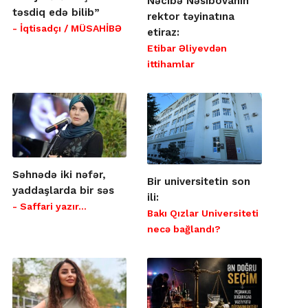
Nəcibə Nəsibovanın
təsdiq edə bilib”
rektor təyinatına
- İqtisadçı / MÜSAHİBƏ
etiraz:
Etibar Əliyevdən
ittihamlar
Səhnədə iki nəfər,
Bir universitetin son
yaddaşlarda bir səs
ili:
- Saffari yazır…
Bakı Qızlar Universiteti
necə bağlandı?