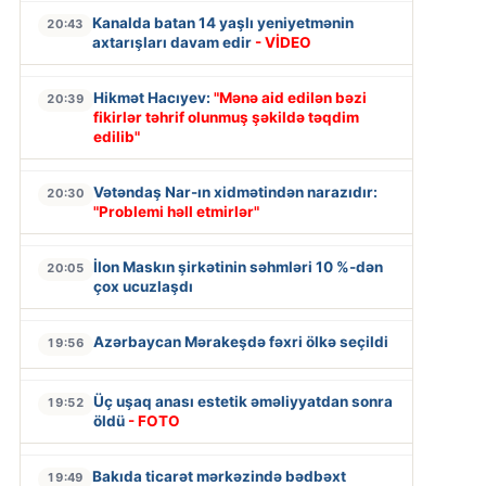
Kanalda batan 14 yaşlı yeniyetmənin
20:43
axtarışları davam edir
- VİDEO
Hikmət Hacıyev:
"Mənə aid edilən bəzi
20:39
fikirlər təhrif olunmuş şəkildə təqdim
edilib"
Vətəndaş Nar-ın xidmətindən narazıdır:
20:30
"Problemi həll etmirlər"
İlon Maskın şirkətinin səhmləri 10 %-dən
20:05
çox ucuzlaşdı
Azərbaycan Mərakeşdə fəxri ölkə seçildi
19:56
Üç uşaq anası estetik əməliyyatdan sonra
19:52
öldü
- FOTO
Bakıda ticarət mərkəzində bədbəxt
19:49