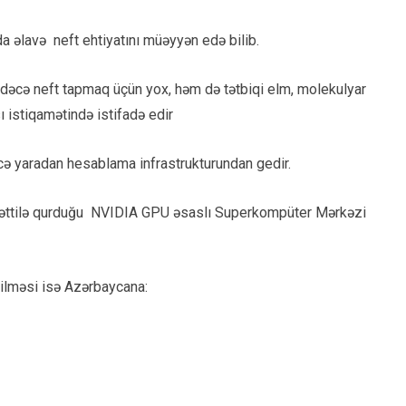
 əlavə neft ehtiyatını müəyyən edə bilib.
dəcə neft tapmaq üçün yox, həm də tətbiqi elm, molekulyar
ı istiqamətində istifadə edir
cə yaradan hesablama infrastrukturundan gedir.
əti xəttilə qurduğu NVIDIA GPU əsaslı Superkompüter Mərkəzi
rilməsi isə Azərbaycana: