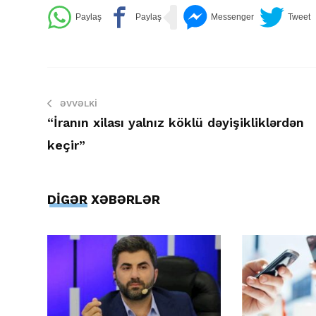
ƏVVƏLKI
“İranın xilası yalnız köklü dəyişikliklərdən
keçir”
DİGƏR XƏBƏRLƏR