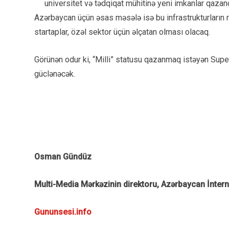
universitet və tədqiqat mühitinə yeni imkanlar qazandı
Azərbaycan üçün əsas məsələ isə bu infrastrukturların re
startaplar, özəl sektor üçün əlçatan olması olacaq.
Görünən odur ki, “Milli” statusu qazanmaq istəyən Sup
güclənəcək.
Osman Gündüz
Multi-Media Mərkəzinin direktoru, Azərbaycan İnter
Gununsesi.info