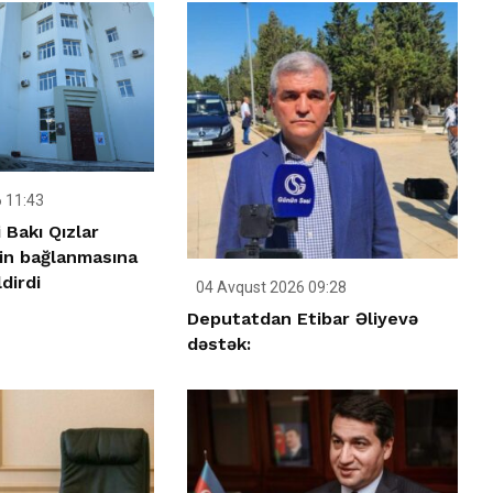
 11:43
 Bakı Qızlar
nin bağlanmasına
dirdi
04 Avqust 2026 09:28
Deputatdan Etibar Əliyevə
dəstək: