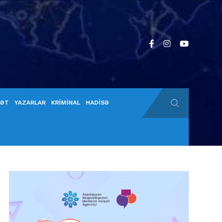
YƏT
YAZARLAR
KRİMİNAL
HADİSƏ