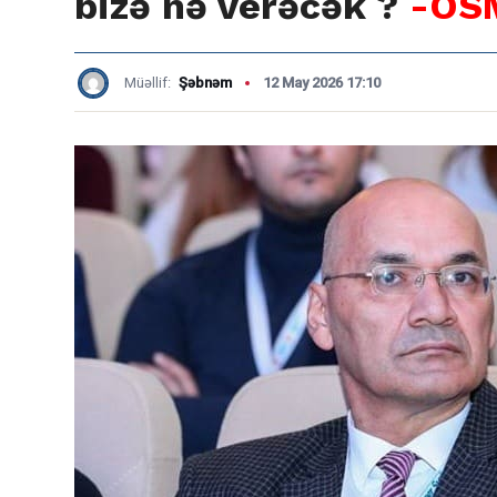
bizə nə verəcək ?
-OS
Müəllif:
Şəbnəm
12 May 2026 17:10