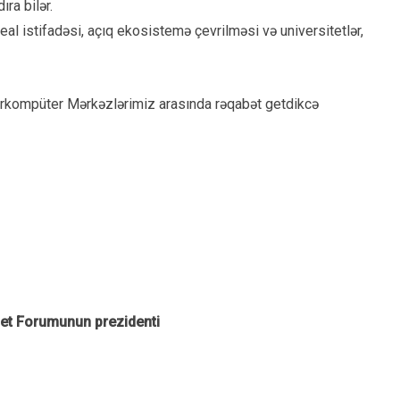
ra bilər.
al istifadəsi, açıq ekosistemə çevrilməsi və universitetlər,
erkompüter Mərkəzlərimiz arasında rəqabət getdikcə
net Forumunun prezidenti