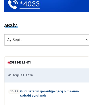
ARXİV
ARXİV
XƏBƏR LENTI
05 AVQUST 2026
Gürcüstanın qaranlığa qərq olmasının
23:28
səbəbi açıqlandı