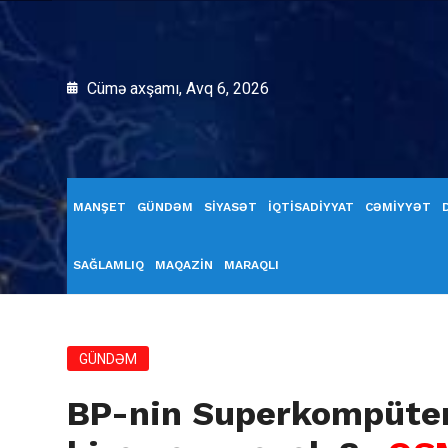
Cümə axşamı, Avq 6, 2026
MANŞET
GÜNDƏM
SİYASƏT
İQTİSADİYYAT
CƏMİYYƏT
SAĞLAMLIQ
MAQAZİN
MARAQLI
GÜNDƏM
BP-nin Superkompüter