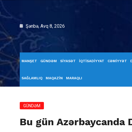
Şənbə, Avq 8, 2026
MANŞET
GÜNDƏM
SİYASƏT
İQTİSADİYYAT
CƏMİYYƏT
SAĞLAMLIQ
MAQAZİN
MARAQLI
GÜNDƏM
Bu gün Azərbaycanda 