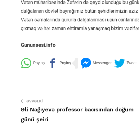
Vətən müharibəsində Zəfərin də qeyd olunduğu bu günl
dalğalanan dövlət bayrağımız bütün şəhidlərimizin əziz x
Vətən səmalarında qürurla dalğalanması üçün canlarınd
çıxmaq və hər zaman ehtiramla yanaşmaq bizim vəzifə
Gununsesi.info
ƏVVƏLKI
Əli Nağıyevə professor bacısından doğum
günü şeiri