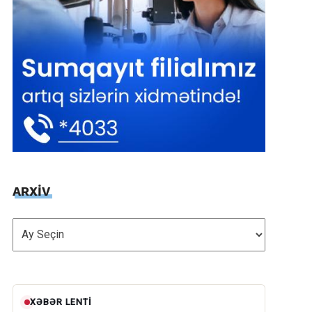
ARXİV
ARXİV
XƏBƏR LENTI