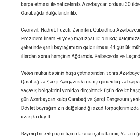
bərpa etməsi ilə nəticələnib. Azərbaycan ordusu 30 ild
Qarabağda dalğalandırılıb.
Cəbrayıl, Hadrut, Füzuli, Zəngilan, Qubadlıda Azərbayca
Prezident İlham Əliyevə məruzəsi ilə birlikdə xalqımız
şəhərində şanlı bayrağımızın qaldırılması 44 günlük mü
illərdən sonra həmçinin Ağdamda, Kəlbəcərdə və Laçınd
Vətən müharibəsinin başa çatmasından sonra Azərbaycan 
Qarabağ və Şərqi Zəngəzurda geniş quruculuq və bərpa i
yaşayış bölgələrini yenidən dirçəltmək üçün dövlət başçıs
gün Azərbaycan xalqı Qarabağ və Şərqi Zəngəzura yenidə
Dövlət bayrağımızın dalğalandığı azad torpaqlarımızda
uzaqda deyil!
Bayraq bir xalq üçün həm də onun şəhidlərinin, Vətən u