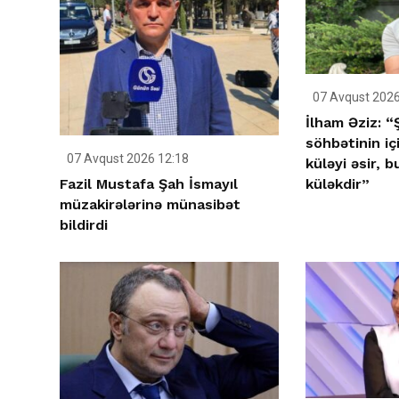
07 Avqust 2026
İlham Əziz: “
söhbətinin i
07 Avqust 2026 12:18
küləyi əsir, b
Fazil Mustafa Şah İsmayıl
küləkdir”
müzakirələrinə münasibət
bildirdi