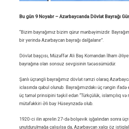
Bu gün 9 Noyabr – Azərbaycanda Dövlət Bayrağı Gü
“Bizim bayrağımız bizim qürur mənbəyimizdir. Bayrağımı
bir yerində Azərbaycan bayrağı dalğalanır”.
Dövlət başçısı, Müzəffər Ali Baş Komandan İlham Əliyev
bayrağına olan sonsuz sevgisinin təcəssümüdür.
Şanlı üçrəngli bayrağımız dövlət rəmzi olaraq Azərbayca
iclasında qəbul olunub. Bayrağımızdakı üç rəngin ifadə et
üç təməl prinsipini təşkil edən “Türkçülük, islamçılıq v
mütəfəkkiri Əli bəy Hüseynzadə olub.
1920-ci ilin aprelin 27-də bolşevik işğalından sonra üçr
unutdurulmağa çalışılsa da, Azərbaycan xalqı öz istiqla