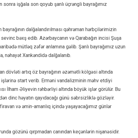
ən sonra işğala son qoyub şanlı üçrəngli bayrağımız
n bayrağının dalğalandırılması qəhrəman hərbçilərimizin
a sevinc bəxş edib. Azərbaycanın və Qarabağın incisi Şuşa
haribədə mütləq zəfər anlamına gəlib. Şanlı bayrağımız uzun
a, nəhayət Xankəndidə dalğalanıb.
dövləti artıq öz bayrağının əzəmətli kölgəsi altında
şlərinə start verib. Erməni vandalizminin məhv etdiyi
ı İlham Əliyevin rəhbərliyi altında böyük işlər görülür. Bu
n dinc həyatın qayıdacağı günü səbrsizliklə gözləyir.
 firavan və əmin-amanlıq içində yaşayacağımız günlər
ğrunda gözünü qırpmadan canından keçənlərin nişanəsidir.