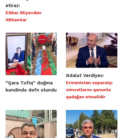
etiraz:
Etibar Əliyevdən
ittihamlar
Ədalət Verdiyev:
Ermənistan separatçı
“Qara Tofiq” doğma
simvollarını qanunla
kəndində dəfn olundu
qadağan etməlidir