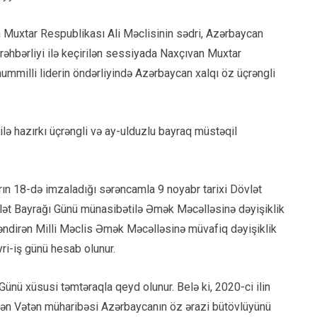
 Muxtar Respublikası Ali Məclisinin sədri, Azərbaycan
rəhbərliyi ilə keçirilən sessiyada Naxçıvan Muxtar
ummilli liderin öndərliyində Azərbaycan xalqı öz üçrəngli
 ilə hazırkı üçrəngli və ay-ulduzlu bayraq müstəqil
ın 18-də imzaladığı sərəncamla 9 noyabr tarixi Dövlət
lət Bayrağı Günü münasibətilə Əmək Məcəlləsinə dəyişiklik
ləndirən Milli Məclis Əmək Məcəlləsinə müvafiq dəyişiklik
ri-iş günü hesab olunur.
Günü xüsusi təmtəraqla qeyd olunur. Belə ki, 2020-ci ilin
ən Vətən müharibəsi Azərbaycanın öz ərazi bütövlüyünü