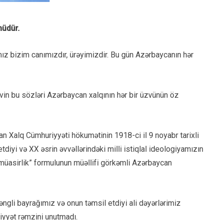
nüdür.
z bizim canımızdır, ürəyimizdir. Bu gün Azərbaycanın hər
in bu sözləri Azərbaycan xalqının hər bir üzvünün öz
n Xalq Cümhuriyyəti hökumətinin 1918-ci il 9 noyabr tarixli
diyi və XX əsrin əvvəllərindəki milli istiqlal ideologiyamızın
ə müasirlik” formulunun müəllifi görkəmli Azərbaycan
əngli bayrağımız və onun təmsil etdiyi ali dəyərlərimiz
liyyət rəmzini unutmadı.