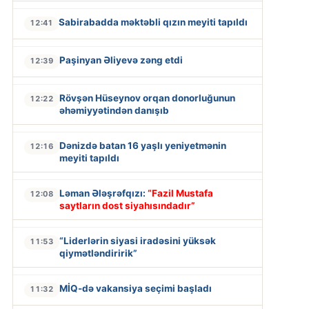
Sabirabadda məktəbli qızın meyiti tapıldı
12:41
Paşinyan Əliyevə zəng etdi
12:39
Rövşən Hüseynov orqan donorluğunun
12:22
əhəmiyyətindən danışıb
Dənizdə batan 16 yaşlı yeniyetmənin
12:16
meyiti tapıldı
Ləman Ələşrəfqızı:
“Fazil Mustafa
12:08
saytların dost siyahısındadır”
“Liderlərin siyasi iradəsini yüksək
11:53
qiymətləndiririk”
MİQ-də vakansiya seçimi başladı
11:32