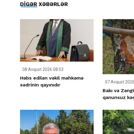
DİGƏR XƏBƏRLƏR
08 Avqust 2026 08:53
Həbs edilən vəkil məhkəmə
07 Avqust 2026
sədrinin qayınıdır
Bakı və Zəngi
qanunsuz kəs