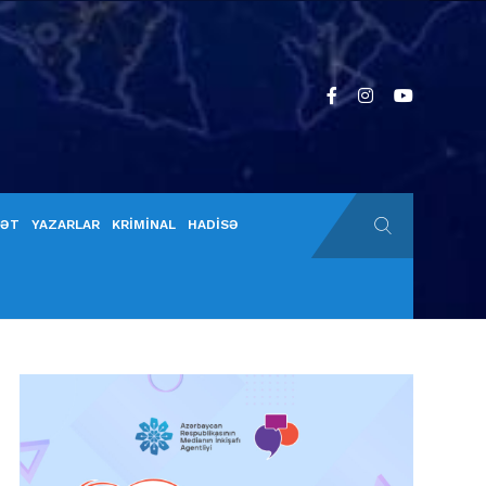
YƏT
YAZARLAR
KRİMİNAL
HADİSƏ