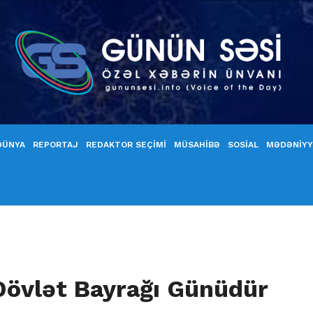
DÜNYA
REPORTAJ
REDAKTOR SEÇİMİ
MÜSAHİBƏ
SOSİAL
MƏDƏNİY
Dövlət Bayrağı Günüdür