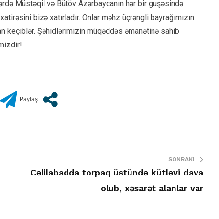
ərdə Müstəqil və Bütöv Azərbaycanın hər bir guşəsində
atirəsini bizə xatırladır. Onlar məhz üçrəngli bayrağımızın
an keçiblər. Şəhidlərimizin müqəddəs əmanətinə sahib
mizdir!
SONRAKI
Cəlilabadda torpaq üstündə kütləvi dava
olub, xəsarət alanlar var