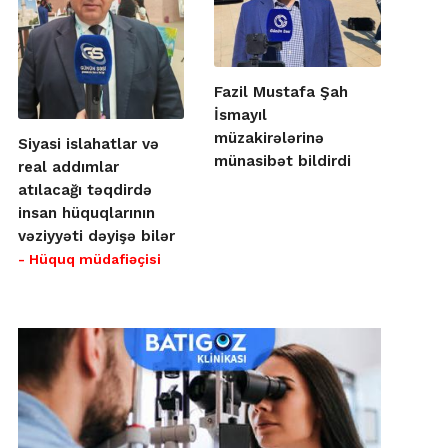
Fazil Mustafa Şah
İsmayıl
müzakirələrinə
Siyasi islahatlar və
münasibət bildirdi
real addımlar
atılacağı təqdirdə
insan hüquqlarının
vəziyyəti dəyişə bilər
- Hüquq müdafiəçisi