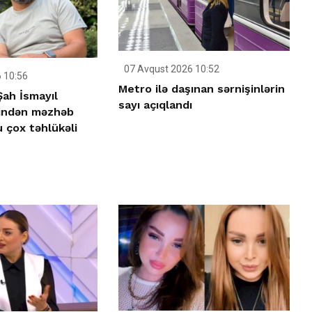
07 Avqust 2026 10:52
 10:56
Metro ilə daşınan sərnişinlərin
Şah İsmayıl
sayı açıqlandı
çindən məzhəb
u çox təhlükəli