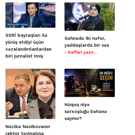
SSRİ bayraqları ilə
Səhnədə iki nəfər,
yürüş etdiyi üçün
yaddaşlarda bir səs
cəzalandırılanlardan
- Saffari yazır…
biri jurnalist imiş
Hüquq niyə
sərxoşluğu bəhanə
saymır?
Nəcibə Nəsibovanın
rektor təyinatına