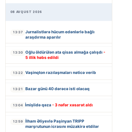
08 AVQUST 2026
Jurnalistlərə hücum edənlərlə bağlı
13:37
araşdırma aparılır
Oğlu öldürülən ata qisas almağa çalışdı
-
13:30
5 illik həbs edildi
Vaşinqton razılaşmaları nəticə verib
13:22
Bazar günü 40 dərəcə isti olacaq
13:21
İmişlidə qəza
- 3 nəfər xəsarət aldı
13:04
İlham Əliyevlə Paşinyan TRIPP
12:59
marşrutunun icrasını müzakirə etdilər