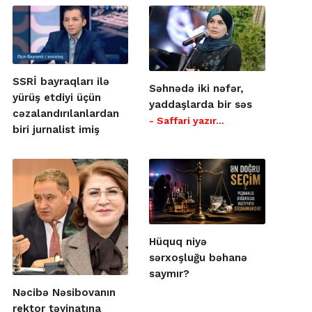
SSRİ bayraqları ilə
Səhnədə iki nəfər,
yürüş etdiyi üçün
yaddaşlarda bir səs
cəzalandırılanlardan
- Saffari yazır…
biri jurnalist imiş
Hüquq niyə
sərxoşluğu bəhanə
saymır?
Nəcibə Nəsibovanın
rektor təyinatına