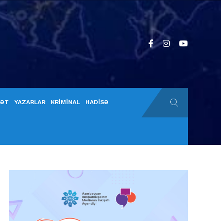
YƏT
YAZARLAR
KRİMİNAL
HADİSƏ