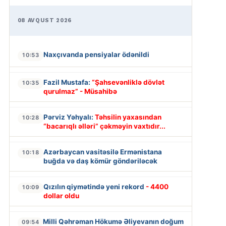
08 AVQUST 2026
Naxçıvanda pensiyalar ödənildi
10:53
Fazil Mustafa:
“Şahsevənliklə dövlət
10:35
qurulmaz” - Müsahibə
Pərviz Yəhyalı:
Təhsilin yaxasından
10:28
“bacarıqlı əlləri” çəkməyin vaxtıdır...
Azərbaycan vasitəsilə Ermənistana
10:18
buğda və daş kömür göndəriləcək
Qızılın qiymətində yeni rekord
- 4400
10:09
dollar oldu
Milli Qəhrəman Hökumə Əliyevanın doğum
09:54