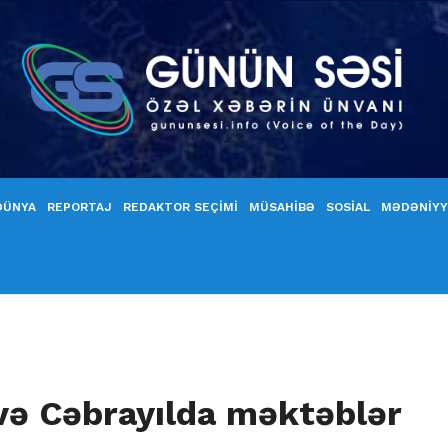
DÜNYA
REPORTAJ
REDAKTOR SEÇİMİ
MÜSAHİBƏ
SOSİAL
MƏDƏNİY
 və Cəbrayılda məktəblər