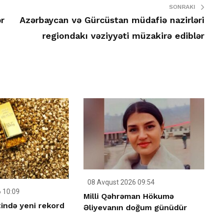
SONRAKI
r
Azərbaycan və Gürcüstan müdafiə nazirləri
regiondakı vəziyyəti müzakirə ediblər
08 Avqust 2026 09:54
 10:09
Milli Qəhrəman Hökumə
tində yeni rekord
Əliyevanın doğum günüdür