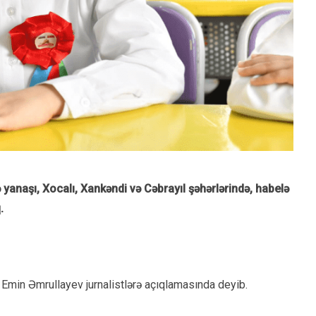
 yanaşı, Xocalı, Xankəndi və Cəbrayıl şəhərlərində, habelə
.
ri Emin Əmrullayev jurnalistlərə açıqlamasında deyib.