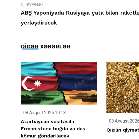
ƏVVƏLKI
ABŞ Yaponiyada Rusiyaya çata bilən raketlə
yerləşdirəcək
DİGƏR XƏBƏRLƏR
08 Avqust 2026 10:18
Azərbaycan vasitəsilə
08 Avqust 2026
Ermənistana buğda və daş
Qızılın qiymə
kömür göndəriləcək