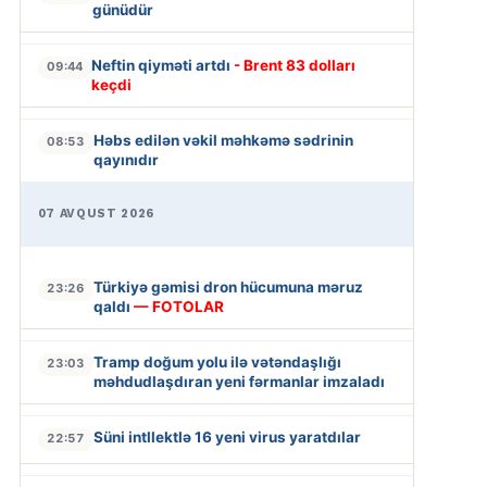
günüdür
Neftin qiyməti artdı
- Brent 83 dolları
09:44
keçdi
Həbs edilən vəkil məhkəmə sədrinin
08:53
qayınıdır
07 AVQUST 2026
Türkiyə gəmisi dron hücumuna məruz
23:26
qaldı
— FOTOLAR
Tramp doğum yolu ilə vətəndaşlığı
23:03
məhdudlaşdıran yeni fərmanlar imzaladı
Süni intllektlə 16 yeni virus yaratdılar
22:57