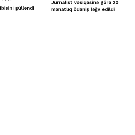
Jurnalist vəsiqəsinə görə 20
bisini gülləndi
manatlıq ödəniş ləğv edildi