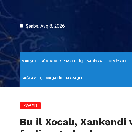
Şənbə, Avq 8, 2026
MANŞET
GÜNDƏM
SİYASƏT
İQTİSADİYYAT
CƏMİYYƏT
SAĞLAMLIQ
MAQAZİN
MARAQLI
XƏBƏR
Bu il Xocalı, Xankəndi