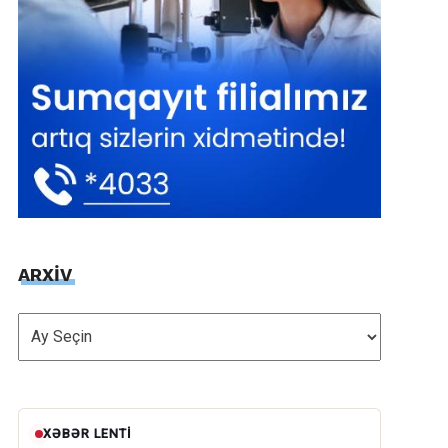
ARXİV
ARXİV
XƏBƏR LENTI