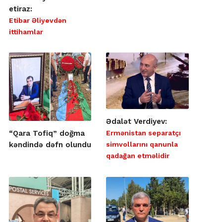
etiraz:
Etibar Əliyevdən
ittihamlar
Ədalət Verdiyev:
Ermənistan separatçı
“Qara Tofiq” doğma
simvollarını qanunla
kəndində dəfn olundu
qadağan etməlidir