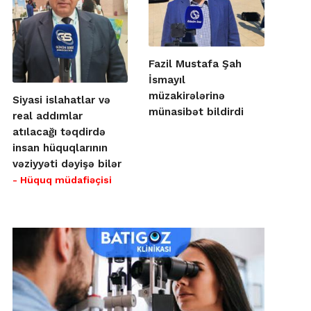
Fazil Mustafa Şah
İsmayıl
müzakirələrinə
Siyasi islahatlar və
münasibət bildirdi
real addımlar
atılacağı təqdirdə
insan hüquqlarının
vəziyyəti dəyişə bilər
- Hüquq müdafiəçisi