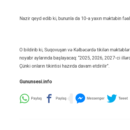
Nazir qeyd edib ki, bununla da 10-a yaxın məktəbin fəal
O bildirib ki, Suqovuşan və Kəlbəcərdə tikilən məktəblə
noyabr aylarında başlayacaq: “2025, 2026, 2027-ci illər
Çünki onların tikintisi hazırda davam etdirilir”.
Gununsesi.info