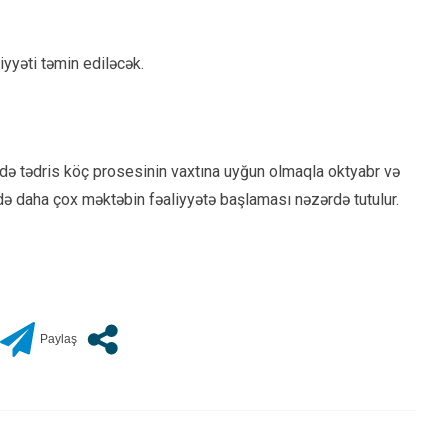
iyyəti təmin ediləcək.
rdə tədris köç prosesinin vaxtına uyğun olmaqla oktyabr və
də daha çox məktəbin fəaliyyətə başlaması nəzərdə tutulur.