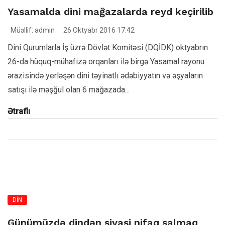
Yasamalda dini mağazalarda reyd keçirilib
Müəllif: admin
26 Oktyabr 2016 17:42
Dini Qurumlarla İş üzrə Dövlət Komitəsi (DQİDK) oktyabrın
26-da hüquq-mühafizə orqanları ilə birgə Yasamal rayonu
ərazisində yerləşən dini təyinatlı ədəbiyyatın və əşyaların
satışı ilə məşğul olan 6 mağazada...
Ətraflı
DİN
Günümüzdə dindən siyasi nifaq salmaq