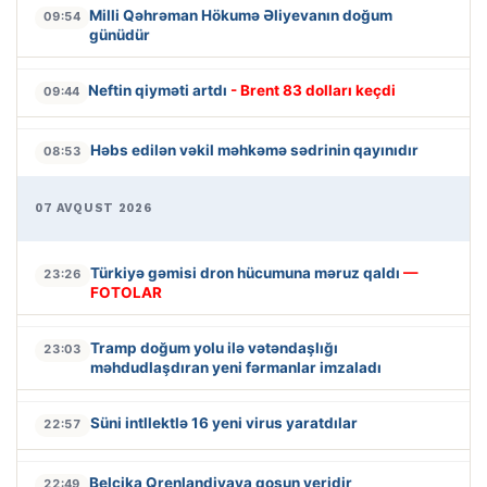
Milli Qəhrəman Hökumə Əliyevanın doğum
09:54
günüdür
Neftin qiyməti artdı
- Brent 83 dolları keçdi
09:44
Həbs edilən vəkil məhkəmə sədrinin qayınıdır
08:53
07 AVQUST 2026
Türkiyə gəmisi dron hücumuna məruz qaldı
—
23:26
FOTOLAR
Tramp doğum yolu ilə vətəndaşlığı
23:03
məhdudlaşdıran yeni fərmanlar imzaladı
Süni intllektlə 16 yeni virus yaratdılar
22:57
Belçika Qrenlandiyaya qoşun yeridir
22:49