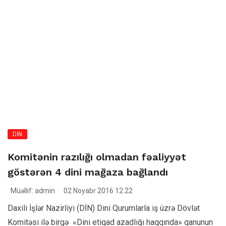
DİN
Komitənin razılığı olmadan fəaliyyət
göstərən 4 dini mağaza bağlandı
Müəllif: admin
02 Noyabr 2016 12:22
Daxili İşlər Nazirliyi (DİN) Dini Qurumlarla iş üzrə Dövlət
Komitəsi ilə birgə «Dini etiqad azadlığı haqqında» qanunun