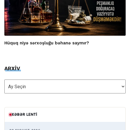
Hüquq niyə sərxoşluğu bəhanə saymır?
ARXİV
ARXİV
XƏBƏR LENTI