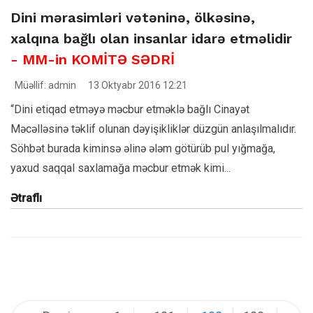
Dini mərasimləri vətəninə, ölkəsinə,
xalqına bağlı olan insanlar idarə etməlidir
- MM-in KOMİTƏ SƏDRİ
Müəllif: admin
13 Oktyabr 2016 12:21
“Dini etiqad etməyə məcbur etməklə bağlı Cinayət
Məcəlləsinə təklif olunan dəyişikliklər düzgün anlaşılmalıdır.
Söhbət burada kiminsə əlinə ələm götürüb pul yığmağa,
yaxud saqqal saxlamağa məcbur etmək kimi...
Ətraflı