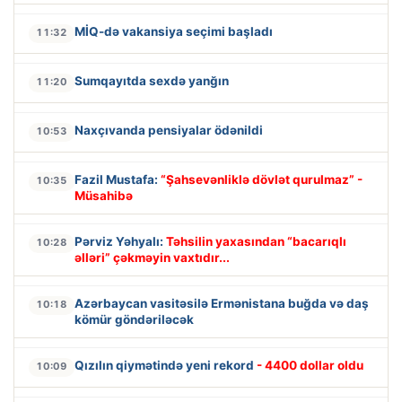
MİQ-də vakansiya seçimi başladı
11:32
Sumqayıtda sexdə yanğın
11:20
Naxçıvanda pensiyalar ödənildi
10:53
Fazil Mustafa:
“Şahsevənliklə dövlət qurulmaz” -
10:35
Müsahibə
Pərviz Yəhyalı:
Təhsilin yaxasından “bacarıqlı
10:28
əlləri” çəkməyin vaxtıdır...
Azərbaycan vasitəsilə Ermənistana buğda və daş
10:18
kömür göndəriləcək
Qızılın qiymətində yeni rekord
- 4400 dollar oldu
10:09