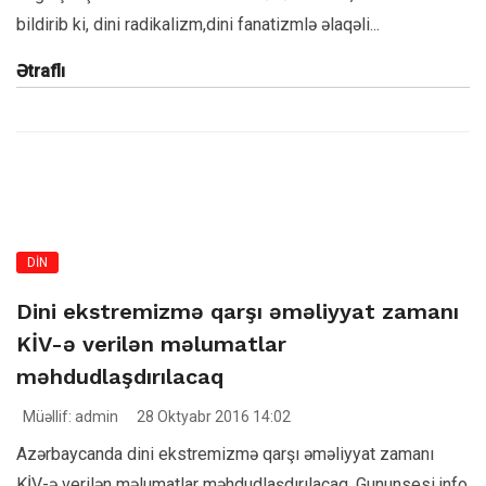
bildirib ki, dini radikalizm,dini fanatizmlə əlaqəli...
Ətraflı
DİN
Dini ekstremizmə qarşı əməliyyat zamanı
KİV-ə verilən məlumatlar
məhdudlaşdırılacaq
Müəllif: admin
28 Oktyabr 2016 14:02
Azərbaycanda dini ekstremizmə qarşı əməliyyat zamanı
KİV-ə verilən məlumatlar məhdudlaşdırılacaq. Gununsesi.info