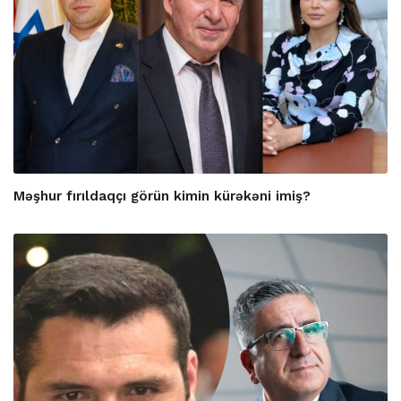
Məşhur fırıldaqçı görün kimin kürəkəni imiş?