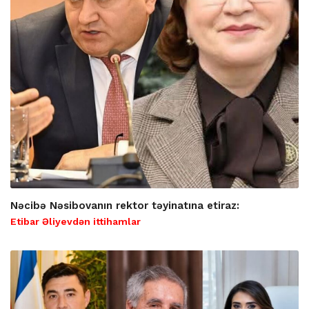
Nəcibə Nəsibovanın rektor təyinatına etiraz:
Etibar Əliyevdən ittihamlar