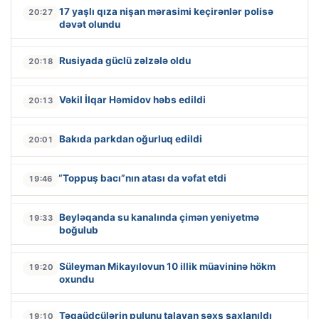
17 yaşlı qıza nişan mərasimi keçirənlər polisə
20:27
dəvət olundu
Rusiyada güclü zəlzələ oldu
20:18
Vəkil İlqar Həmidov həbs edildi
20:13
Bakıda parkdan oğurluq edildi
20:01
“Toppuş bacı”nın atası da vəfat etdi
19:46
Beyləqanda su kanalında çimən yeniyetmə
19:33
boğulub
Süleyman Mikayılovun 10 illik müavininə hökm
19:20
oxundu
Təqaüdçülərin pulunu talayan şəxs saxlanıldı
19:10