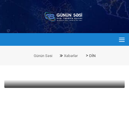
>
>
Günün Səsi
Xəbərlər
DİN
admin
31 Oktyabr 2016 16:00
Bu gün məhərrəm ayı başa çatır