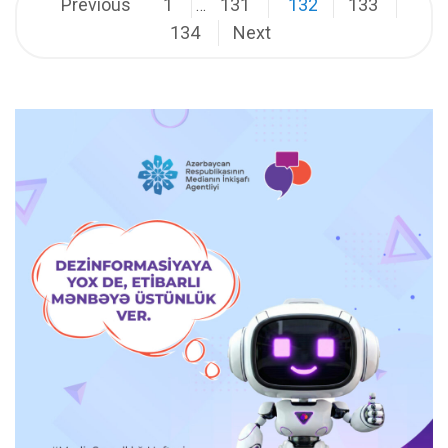
Posts
Previous
1
131
132
133
…
134
Next
pagination