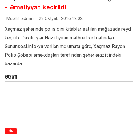
- Əməliyyat keçirildi
Müəllif: admin
28 Oktyabr 2016 12:02
Xaçmaz şəhərində polis dini kitablar satılan mağazada reyd
keçirib. Daxili İşlər Nazirliyinin mətbuat xidmətindən
Gununsesi.info-ya verilən məlumata görə, Xaçmaz Rayon
Polis Şöbəsi əməkdaşları tərəfindən şəhər ərazisindəki
bazarda...
Ətraflı
DİN