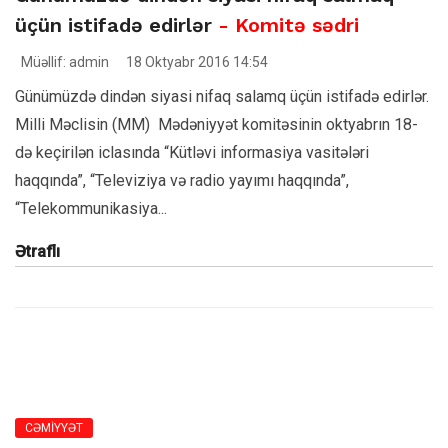
üçün istifadə edirlər
- Komitə sədri
Müəllif: admin
18 Oktyabr 2016 14:54
Günümüzdə dindən siyasi nifaq salamq üçün istifadə edirlər.
Milli Məclisin (MM) Mədəniyyət komitəsinin oktyabrın 18-
də keçirilən iclasında “Kütləvi informasiya vasitələri
haqqında”, “Televiziya və radio yayımı haqqında”,
“Telekommunikasiya...
Ətraflı
CƏMİYYƏT