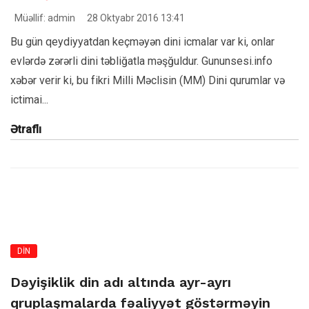
Müəllif: admin
28 Oktyabr 2016 13:41
Bu gün qeydiyyatdan keçməyən dini icmalar var ki, onlar
evlərdə zərərli dini təbliğatla məşğuldur. Gununsesi.info
xəbər verir ki, bu fikri Milli Məclisin (MM) Dini qurumlar və
ictimai...
Ətraflı
DİN
Dəyişiklik din adı altında ayr-ayrı
qruplaşmalarda fəaliyyət göstərməyin