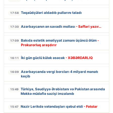
Təqaüdçüləri aldadıb pullarını taladı
17:58
Azərbaycanın ən savadlı mollası
- Saffari yazır…
17:30
Bakıda estetik əməliyyat zamanı üçüncü ölüm
-
17:09
Prokurorluq araşdırır
İki gün güclü külək əsəcək
- XƏBƏRDARLIQ
16:11
Azərbaycanda vergi borcları 4 milyard manatı
16:09
keçib
Türkiyə, Səudiyyə Ərəbistanı və Pakistan arasında
15:49
Məkkə müdafiə sazişi imzalanıb
Nazir Lerikdə vətəndaşları qəbul etdi
- Fotolar
15:47