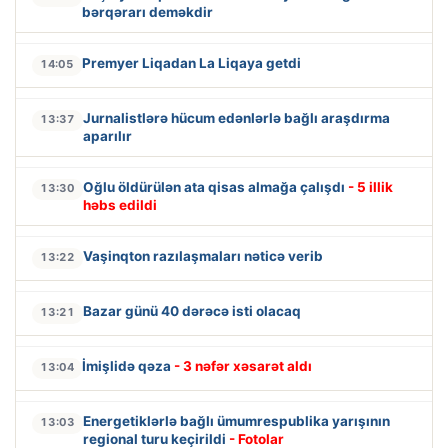
bərqərarı deməkdir
Premyer Liqadan La Liqaya getdi
14:05
Jurnalistlərə hücum edənlərlə bağlı araşdırma
13:37
aparılır
Oğlu öldürülən ata qisas almağa çalışdı
- 5 illik
13:30
həbs edildi
Vaşinqton razılaşmaları nəticə verib
13:22
Bazar günü 40 dərəcə isti olacaq
13:21
İmişlidə qəza
- 3 nəfər xəsarət aldı
13:04
Energetiklərlə bağlı ümumrespublika yarışının
13:03
regional turu keçirildi
- Fotolar