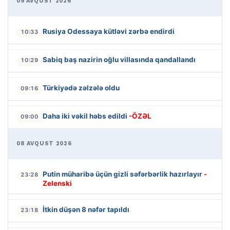
09 AVQUST 2026
Rusiya Odessaya kütləvi zərbə endirdi
10:33
Sabiq baş nazirin oğlu villasında qandallandı
10:29
Türkiyədə zəlzələ oldu
09:16
Daha iki vəkil həbs edildi
-ÖZƏL
09:00
08 AVQUST 2026
Putin müharibə üçün gizli səfərbərlik hazırlayır
-
23:28
Zelenski
İtkin düşən 8 nəfər tapıldı
23:18