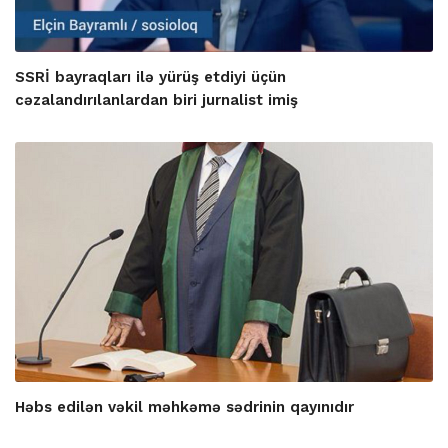
SSRİ bayraqları ilə yürüş etdiyi üçün
cəzalandırılanlardan biri jurnalist imiş
Həbs edilən vəkil məhkəmə sədrinin qayınıdır