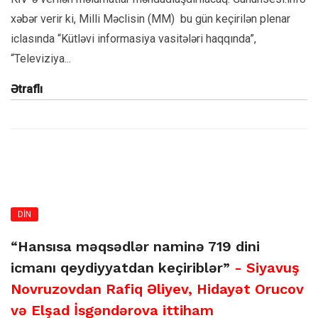
xəbər verir ki, Milli Məclisin (MM) bu gün keçirilən plenar
iclasında “Kütləvi informasiya vasitələri haqqında”,
“Televiziya...
Ətraflı
DİN
“Hansısa məqsədlər naminə 719 dini
icmanı qeydiyyatdan keçiriblər”
- Siyavuş
Novruzovdan Rafiq Əliyev, Hidayət Orucov
və Elşad İsgəndərova ittiham