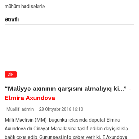
mühüm hadisələrlə...
Ətraflı
DİN
“Maliyyə axınının qarşısını almalıyıq ki…”
-
Elmira Axundova
Müəllif: admin
28 Oktyabr 2016 16:10
Milli Məclisin (MM) bugünkü iclasında deputat Elmira
Axundova da Cinayət Məcəlləsinə təklif edilən dəyişikliklə
bağlı çıxış edib. Gununsesi.info xəbər verir ki, E.Axundova