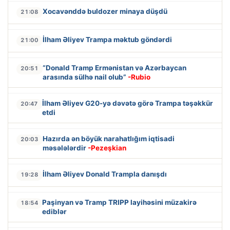
Xocavənddə buldozer minaya düşdü
21:08
İlham Əliyev Trampa məktub göndərdi
21:00
“Donald Tramp Ermənistan və Azərbaycan
20:51
arasında sülhə nail olub”
-Rubio
İlham Əliyev G20-yə dəvətə görə Trampa təşəkkür
20:47
etdi
Hazırda ən böyük narahatlığım iqtisadi
20:03
məsələlərdir
-Pezeşkian
İlham Əliyev Donald Trampla danışdı
19:28
Paşinyan və Tramp TRIPP layihəsini müzakirə
18:54
ediblər