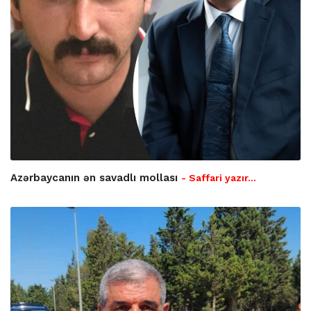
Azərbaycanın ən savadlı mollası
- Saffari yazır…