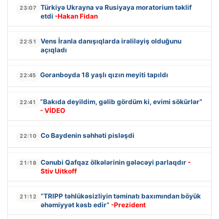
Türkiyə Ukrayna və Rusiyaya moratorium təklif
23:07
etdi
-Hakan Fidan
Vens İranla danışıqlarda irəliləyiş olduğunu
22:51
açıqladı
Goranboyda 18 yaşlı qızın meyiti tapıldı
22:45
“Bakıda deyildim, gəlib gördüm ki, evimi sökürlər”
22:41
- VİDEO
Co Baydenin səhhəti pisləşdi
22:10
Cənubi Qafqaz ölkələrinin gələcəyi parlaqdır
-
21:18
Stiv Uitkoff
“TRIPP təhlükəsizliyin təminatı baxımından böyük
21:12
əhəmiyyət kəsb edir”
-Prezident