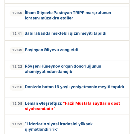
İlham Əliyevlə Paşinyan TRIPP marşrutunun
12:59
icrasını müzakirə etdilər
Sabirabadda məktəbli qızın meyiti tapıldı
12:41
Paşinyan Əliyevə zəng etdi
12:39
Rövşən Hüseynov orqan donorluğunun
12:22
əhəmiyyətindən danışıb
Dənizdə batan 16 yaşlı yeniyetmənin meyiti tapıldı
12:16
Ləman Ələşrəfqızı:
“Fazil Mustafa saytların dost
12:08
siyahısındadır”
“Liderlərin siyasi iradəsini yüksək
11:53
qiymətləndiririk”