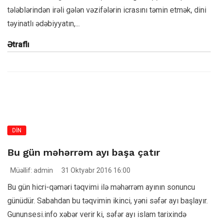
tələblərindən irəli gələn vəzifələrin icrasını təmin etmək, dini
təyinatlı ədəbiyyatın,...
Ətraflı
DİN
Bu gün məhərrəm ayı başa çatır
Müəllif: admin
31 Oktyabr 2016 16:00
Bu gün hicri-qəməri təqvimi ilə məhərrəm ayının sonuncu
günüdür. Sabahdan bu təqvimin ikinci, yəni səfər ayı başlayır.
Gununsesi.info xəbər verir ki, səfər ayı islam tarixində