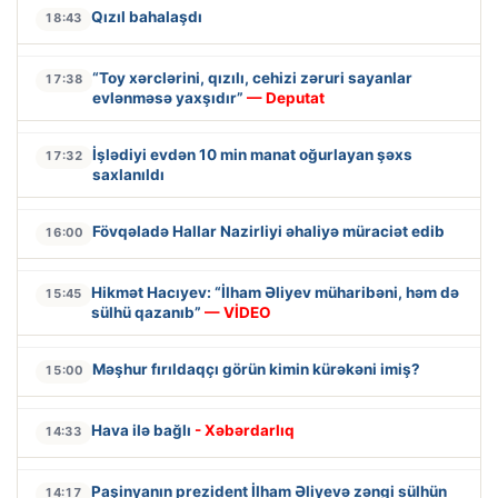
Qızıl bahalaşdı
18:43
“Toy xərclərini, qızılı, cehizi zəruri sayanlar
17:38
evlənməsə yaxşıdır”
— Deputat
İşlədiyi evdən 10 min manat oğurlayan şəxs
17:32
saxlanıldı
Fövqəladə Hallar Nazirliyi əhaliyə müraciət edib
16:00
Hikmət Hacıyev: “İlham Əliyev müharibəni, həm də
15:45
sülhü qazanıb”
— VİDEO
Məşhur fırıldaqçı görün kimin kürəkəni imiş?
15:00
Hava ilə bağlı
- Xəbərdarlıq
14:33
Paşinyanın prezident İlham Əliyevə zəngi sülhün
14:17