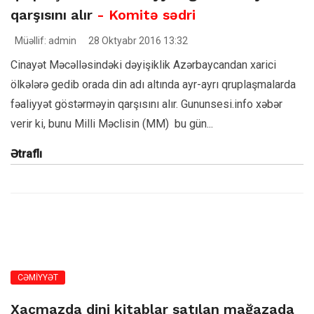
qarşısını alır
- Komitə sədri
Müəllif: admin
28 Oktyabr 2016 13:32
Cinayət Məcəlləsindəki dəyişiklik Azərbaycandan xarici
ölkələrə gedib orada din adı altında ayr-ayrı qruplaşmalarda
fəaliyyət göstərməyin qarşısını alır. Gununsesi.info xəbər
verir ki, bunu Milli Məclisin (MM) bu gün...
Ətraflı
CƏMİYYƏT
Xaçmazda dini kitablar satılan mağazada