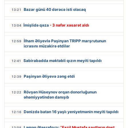
Bazar günü 40 dərəcə isti olacaq
13:21
İmişlidə qəza
- 3 nəfər xəsarət aldı
13:04
İlham Əliyevlə Paşinyan TRIPP marşrutunun
12:59
icrasını müzakirə etdilər
Sabirabadda məktəbli qızın meyiti tapıldı
12:41
Paşinyan Əliyevə zəng etdi
12:39
Rövşən Hüseynov orqan donorluğunun
12:22
əhəmiyyətindən danışıb
Dənizdə batan 16 yaşlı yeniyetmənin meyiti tapıldı
12:16
Ləman Ələşrəfqızı:
“Fazil Mustafa saytların dost
12:08