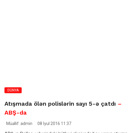
DÜNYA
Atışmada ölən polislərin sayı 5-ə çatdı
–
ABŞ-da
Müəllif: admin
08 İyul 2016 11:37