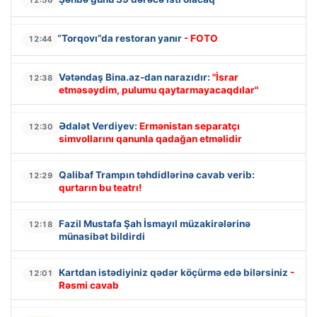
“Torqovı”da restoran yanır
- FOTO
12:44
Vətəndaş Bina.az-dan narazıdır:
"İsrar
12:38
etməsəydim, pulumu qaytarmayacaqdılar"
Ədalət Verdiyev:
Ermənistan separatçı
12:30
simvollarını qanunla qadağan etməlidir
Qalibaf Trampın təhdidlərinə cavab verib:
12:29
qurtarın bu teatrı!
Fazil Mustafa Şah İsmayıl müzakirələrinə
12:18
münasibət bildirdi
Kartdan istədiyiniz qədər köçürmə edə bilərsiniz
-
12:01
Rəsmi cavab