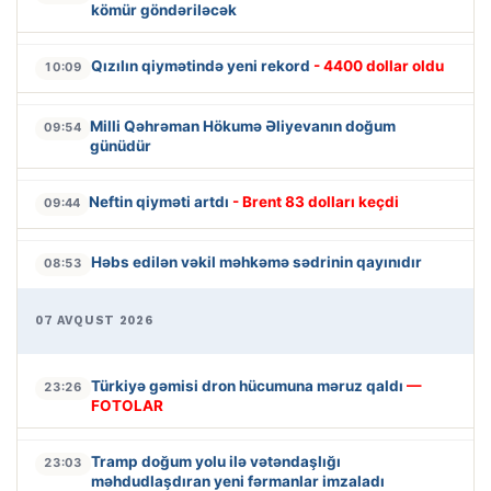
kömür göndəriləcək
Qızılın qiymətində yeni rekord
- 4400 dollar oldu
10:09
Milli Qəhrəman Hökumə Əliyevanın doğum
09:54
günüdür
Neftin qiyməti artdı
- Brent 83 dolları keçdi
09:44
Həbs edilən vəkil məhkəmə sədrinin qayınıdır
08:53
07 AVQUST 2026
Türkiyə gəmisi dron hücumuna məruz qaldı
—
23:26
FOTOLAR
Tramp doğum yolu ilə vətəndaşlığı
23:03
məhdudlaşdıran yeni fərmanlar imzaladı