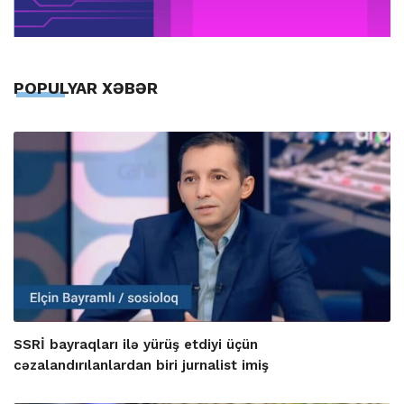
POPULYAR XƏBƏR
SSRİ bayraqları ilə yürüş etdiyi üçün
cəzalandırılanlardan biri jurnalist imiş