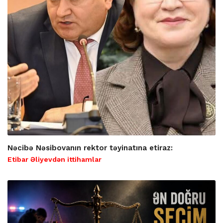
Nəcibə Nəsibovanın rektor təyinatına etiraz:
Etibar Əliyevdən ittihamlar