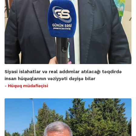
Siyasi islahatlar və real addımlar atılacağı təqdirdə
insan hüquqlarının vəziyyəti dəyişə bilər
- Hüquq müdafiəçisi