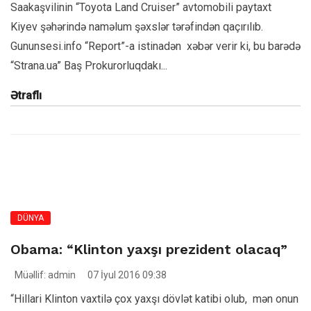
Saakaşvilinin “Toyota Land Cruiser” avtomobili paytaxt
Kiyev şəhərində naməlum şəxslər tərəfindən qaçırılıb.
Gununsesi.info “Report”-a istinadən xəbər verir ki, bu barədə
“Strana.ua” Baş Prokurorluqdakı...
Ətraflı
DÜNYA
Obama: “Klinton yaxşı prezident olacaq”
Müəllif: admin
07 İyul 2016 09:38
“Hillari Klinton vaxtilə çox yaxşı dövlət katibi olub, mən onun