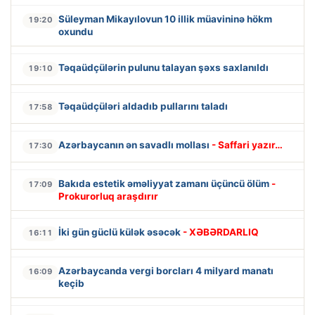
Süleyman Mikayılovun 10 illik müavininə hökm
19:20
oxundu
Təqaüdçülərin pulunu talayan şəxs saxlanıldı
19:10
Təqaüdçüləri aldadıb pullarını taladı
17:58
Azərbaycanın ən savadlı mollası
- Saffari yazır…
17:30
Bakıda estetik əməliyyat zamanı üçüncü ölüm
-
17:09
Prokurorluq araşdırır
İki gün güclü külək əsəcək
- XƏBƏRDARLIQ
16:11
Azərbaycanda vergi borcları 4 milyard manatı
16:09
keçib