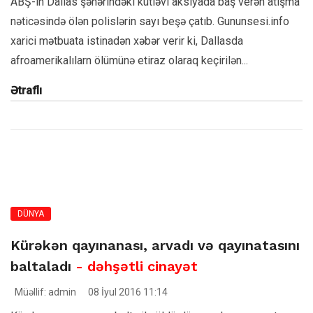
ABŞ-ın Dallas şəhərindəki kütləvi aksiyada baş verən atışma
nəticəsində ölən polislərin sayı beşə çatıb. Gununsesi.info
xarici mətbuata istinadən xəbər verir ki, Dallasda
afroamerikalılarn ölümünə etiraz olaraq keçirilən...
Ətraflı
DÜNYA
Kürəkən qayınanası, arvadı və qayınatasını
baltaladı
- dəhşətli cinayət
Müəllif: admin
08 İyul 2016 11:14