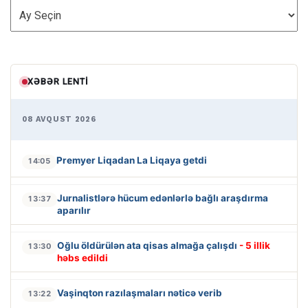
ARXİV
XƏBƏR LENTI
08 AVQUST 2026
Premyer Liqadan La Liqaya getdi
14:05
Jurnalistlərə hücum edənlərlə bağlı araşdırma
13:37
aparılır
Oğlu öldürülən ata qisas almağa çalışdı
- 5 illik
13:30
həbs edildi
Vaşinqton razılaşmaları nəticə verib
13:22