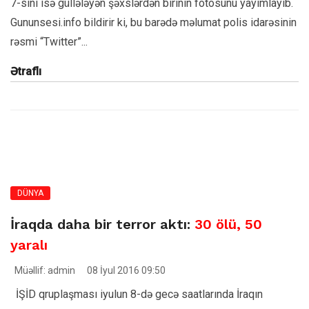
7-sini isə güllələyən şəxslərdən birinin fotosunu yayımlayıb.
Gununsesi.info bildirir ki, bu barədə məlumat polis idarəsinin
rəsmi “Twitter”...
Ətraflı
DÜNYA
İraqda daha bir terror aktı:
30 ölü, 50
yaralı
Müəllif: admin
08 İyul 2016 09:50
İŞİD qruplaşması iyulun 8-də gecə saatlarında İraqın