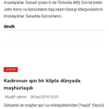
imzalayıblar. Sənədi iyulun 6-da Tbilisidə ABŞ Dövlət katibi
John Kerry və Gürcüstanın baş naziri Georgi Margvelashvili
imzalayıblar. Sənəddə Gürcüstanın...
Ətraflı
DÜNYA
Kadırovun qızı bir kliplə dünyada
məşhurlaşdı
Müəllif: admin
06 İyul 2016 16:25
Dünyanın ən məşhur quri və münaşidlərindən (“nəşid” ifaçısı)