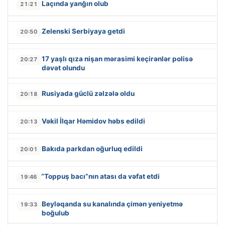
Laçında yanğın olub
21:21
Zelenski Serbiyaya getdi
20:50
17 yaşlı qıza nişan mərasimi keçirənlər polisə
20:27
dəvət olundu
Rusiyada güclü zəlzələ oldu
20:18
Vəkil İlqar Həmidov həbs edildi
20:13
Bakıda parkdan oğurluq edildi
20:01
“Toppuş bacı”nın atası da vəfat etdi
19:46
Beyləqanda su kanalında çimən yeniyetmə
19:33
boğulub