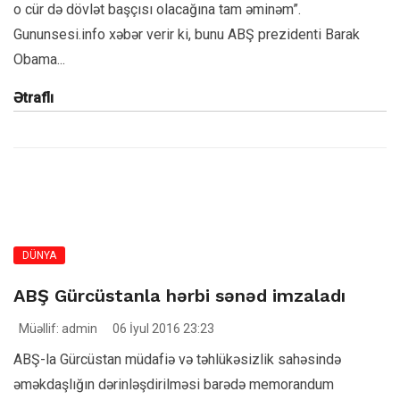
o cür də dövlət başçısı olacağına tam əminəm”.
Gununsesi.info xəbər verir ki, bunu ABŞ prezidenti Barak
Obama...
Ətraflı
DÜNYA
ABŞ Gürcüstanla hərbi sənəd imzaladı
Müəllif: admin
06 İyul 2016 23:23
ABŞ-la Gürcüstan müdafiə və təhlükəsizlik sahəsində
əməkdaşlığın dərinləşdirilməsi barədə memorandum