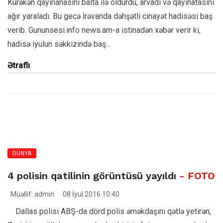
Kürəkən qayınanasını balta ilə öldürdü, arvadı və qayınatasını
ağır yaraladı. Bu gecə İrəvanda dəhşətli cinayət hadisəsi baş
verib. Gununsesi.info news.am-a istinadən xəbər verir ki,
hadisə iyulun səkkizində baş...
Ətraflı
DÜNYA
4 polisin qatilinin görüntüsü yayıldı
- FOTO
Müəllif: admin
08 İyul 2016 10:40
Dallas polisi ABŞ-da dörd polis əməkdaşını qətlə yetirən,