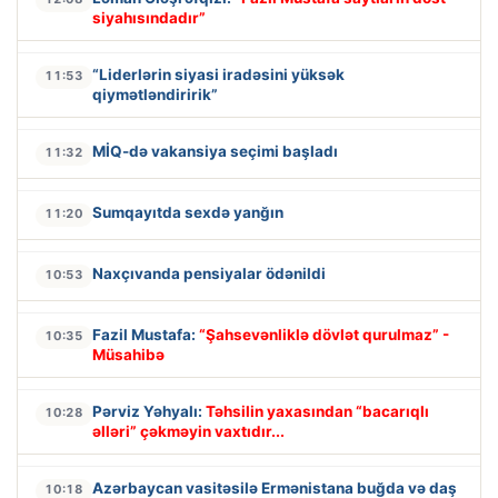
siyahısındadır”
“Liderlərin siyasi iradəsini yüksək
11:53
qiymətləndiririk”
MİQ-də vakansiya seçimi başladı
11:32
Sumqayıtda sexdə yanğın
11:20
Naxçıvanda pensiyalar ödənildi
10:53
Fazil Mustafa:
“Şahsevənliklə dövlət qurulmaz” -
10:35
Müsahibə
Pərviz Yəhyalı:
Təhsilin yaxasından “bacarıqlı
10:28
əlləri” çəkməyin vaxtıdır...
Azərbaycan vasitəsilə Ermənistana buğda və daş
10:18