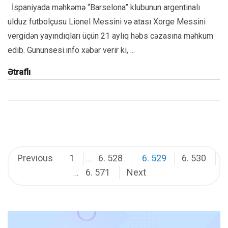
İspaniyada məhkəmə “Barselona” klubunun argentinalı
ulduz futbolçusu Lionel Messini və atası Xorge Messini
vergidən yayındıqları üçün 21 aylıq həbs cəzasına məhkum
edib. Gununsesi.info xəbər verir ki, ...
Ətraflı
Posts
Previous
1
6. 528
6. 529
6. 530
…
6. 571
Next
pagination
…