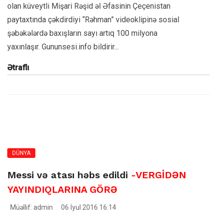
olan küveytli Mişari Rəşid əl Əfasinin Çeçenistan
paytaxtında çəkdirdiyi “Rəhman” videoklipinə sosial
şəbəkələrdə baxışların sayı artıq 100 milyona
yaxınlaşır. Gununsesi.info bildirir...
Ətraflı
DÜNYA
Messi və atası həbs edildi
-VERGİDƏN
YAYINDIQLARINA GÖRƏ
Müəllif: admin
06 İyul 2016 16:14