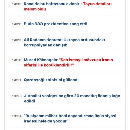
Ronaldo bu həftəsonu evlənir
- Toyun detalları
14:35
məlum oldu
Putin BƏƏ prezidentinə zəng etdi
14:26
Ali Radanın deputatı Ukrayna ordusundakı
14:23
korrupsiyadan danışıb
Murad Köhnəqala:
"Şah İsmayıl mövzusu İranın
14:18
sifarişi ilə köpükləndirilir"
Qardaşoğlu bibisini gülləndi
14:11
Jurnalist vəsiqəsinə görə 20 manatlıq ödəniş ləğv
13:56
edildi
“Rusiyanın müharibəni dayandırmaq üçün siyasi
13:54
iradəsi hələ də yoxdur”