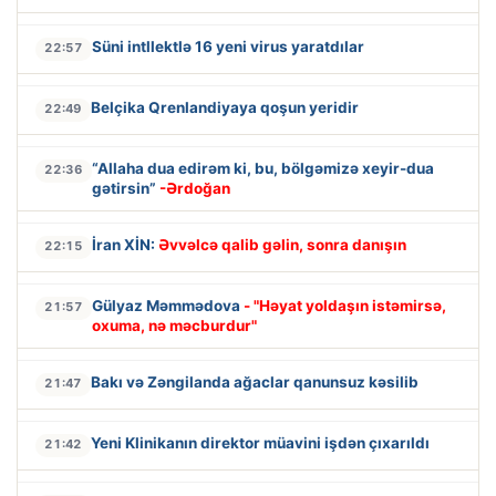
Süni intllektlə 16 yeni virus yaratdılar
22:57
Belçika Qrenlandiyaya qoşun yeridir
22:49
“Allaha dua edirəm ki, bu, bölgəmizə xeyir-dua
22:36
gətirsin”
-Ərdoğan
İran XİN:
Əvvəlcə qalib gəlin, sonra danışın
22:15
Gülyaz Məmmədova
- "Həyat yoldaşın istəmirsə,
21:57
oxuma, nə məcburdur"
Bakı və Zəngilanda ağaclar qanunsuz kəsilib
21:47
Yeni Klinikanın direktor müavini işdən çıxarıldı
21:42