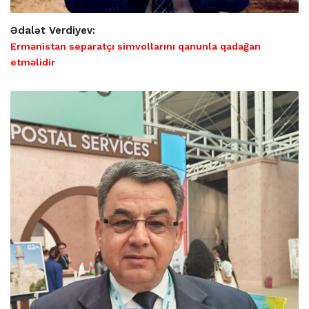
Ədalət Verdiyev:
Ermənistan separatçı simvollarını qanunla qadağan
etməlidir