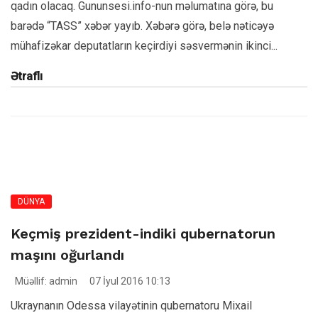
qadın olacaq. Gununsesi.info-nun məlumatına görə, bu
barədə “TASS” xəbər yayıb. Xəbərə görə, belə nəticəyə
mühafizəkar deputatların keçirdiyi səsvermənin ikinci...
Ətraflı
DÜNYA
Keçmiş prezident-indiki qubernatorun
maşını oğurlandı
Müəllif: admin
07 İyul 2016 10:13
Ukraynanın Odessa vilayətinin qubernatoru Mixail