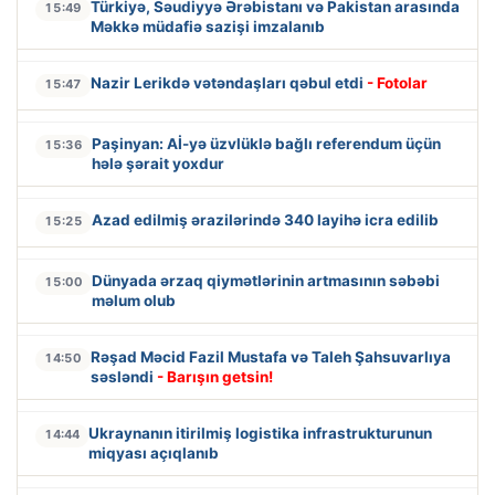
Türkiyə, Səudiyyə Ərəbistanı və Pakistan arasında
15:49
Məkkə müdafiə sazişi imzalanıb
Nazir Lerikdə vətəndaşları qəbul etdi
- Fotolar
15:47
Paşinyan: Aİ-yə üzvlüklə bağlı referendum üçün
15:36
hələ şərait yoxdur
Azad edilmiş ərazilərində 340 layihə icra edilib
15:25
Dünyada ərzaq qiymətlərinin artmasının səbəbi
15:00
məlum olub
Rəşad Məcid Fazil Mustafa və Taleh Şahsuvarlıya
14:50
səsləndi
- Barışın getsin!
Ukraynanın itirilmiş logistika infrastrukturunun
14:44
miqyası açıqlanıb