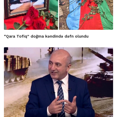
“Qara Tofiq” doğma kəndində dəfn olundu