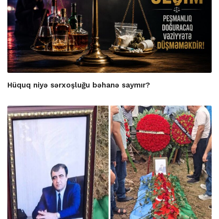
Hüquq niyə sərxoşluğu bəhanə saymır?