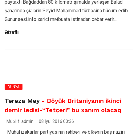
paytaxtı Bağdaddan 80 kilometr şimalda yerləşən Balad
şəhərində şiələrin Seyid Məhəmməd türbəsinə hücum edib.
Gununsesi.info xarici mətbuata istinadən xəbər verir...
Ətraflı
DÜNYA
Tereza Mey
- Böyük Britaniyanın ikinci
dəmir ledisi-“Tetçeri” bu xanım olacaq
Müəllif: admin
08 İyul 2016 00:36
Mühafizəkarlar partiyasının rəhbəri və ölkənin baş naziri