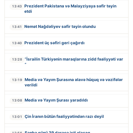
Prezident Pakistana və Malayziyaya səfir təyin
13:43
etdi
Nemət Nağdəliyev səfir təyin olundu
13:41
Prezident üç səfiri geri çağırdı
13:40
“İsrailin Türkiyənin maraqlarına zidd fəaliyyəti var
13:28
“
Media və Yayım Şurasına əlavə hüquq və vəzifələr
13:19
verildi
Media və Yayım Şurası yaradıldı
13:08
Çin İranın bütün fəaliyyətindən razı deyil
13:01
Şənbə günü 39 dərəcə isti olacaq
12:56