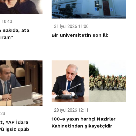
 10:40
31 İyul 2026 11:00
n Bakıda, ata
Bir universitetin son ili:
ıram”
28 İyul 2026 12:11
:23
100-ə yaxın hərbçi Nazirlər
t, YAP İdarə
Kabinetindən şikayətçidir
ü işsiz qalıb