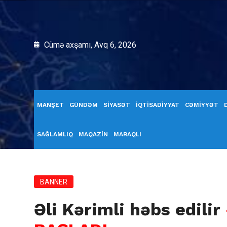
Cümə axşamı, Avq 6, 2026
MANŞET
GÜNDƏM
SİYASƏT
İQTİSADİYYAT
CƏMİYYƏT
SAĞLAMLIQ
MAQAZİN
MARAQLI
BANNER
Əli Kərimli həbs edilir