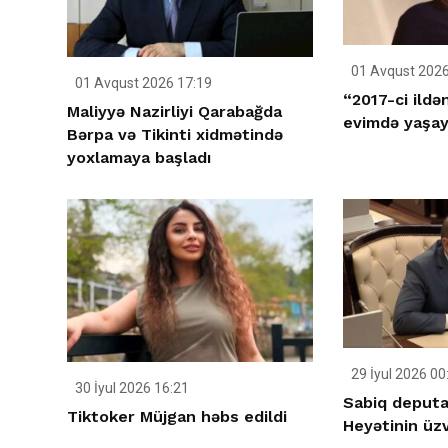
01 Avqust 2026
01 Avqust 2026 17:19
“2017-ci ildə
Maliyyə Nazirliyi Qarabağda
evimdə yaşay
Bərpa və Tikinti xidmətində
yoxlamaya başladı
29 İyul 2026 00
30 İyul 2026 16:21
Sabiq deputa
Tiktoker Müjgan həbs edildi
Heyətinin üzv