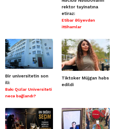
Nəcibə Nəsibovanın
rektor təyinatına
etiraz:
Etibar Əliyevdən
ittihamlar
Bir universitetin son
Tiktoker Müjgan həbs
ili:
edildi
Bakı Qızlar Universiteti
necə bağlandı?