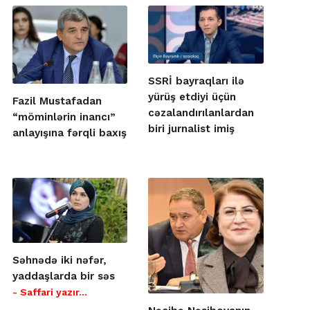
SSRİ bayraqları ilə
yürüş etdiyi üçün
Fazil Mustafadan
cəzalandırılanlardan
“möminlərin inancı”
biri jurnalist imiş
anlayışına fərqli baxış
Səhnədə iki nəfər,
yaddaşlarda bir səs
- Saffari yazır…