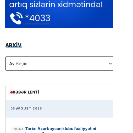
ARXİV
ARXİV
XƏBƏR LENTI
06 AVQUST 2026
Tarixi Azərbaycan klubu fəaliyyətini
15:40