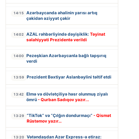
Azərbaycanda əhalinin yarısı artıq
14:15
çəkidən əziyyət çəkir
AZAL rəhbərliyində dəyişiklik:
Təyinat
14:02
səlahiyyəti Prezidentə verildi
Pezeşkian Azərbaycanla bağlı tapşırıq
14:00
verdi
Prezident Bəxtiyar Aslanbəylini təltif etdi
13:59
Elmə və dövlətçiliyə həsr olunmuş ziyalı
13:42
ömrü
- Qurban Sadıqov yazır...
“TikTok” və “Çılğın dondurmaçı”
- Qismət
13:29
Rüstəmov yazır…
Vətəndaşdan Azər Express-ə etiraz:
13:20