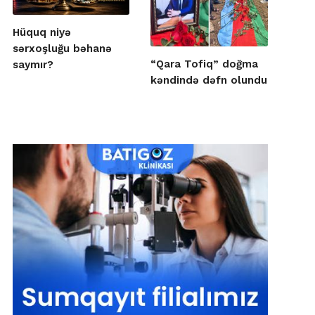
Hüquq niyə
sərxoşluğu bəhanə
“Qara Tofiq” doğma
saymır?
kəndində dəfn olundu