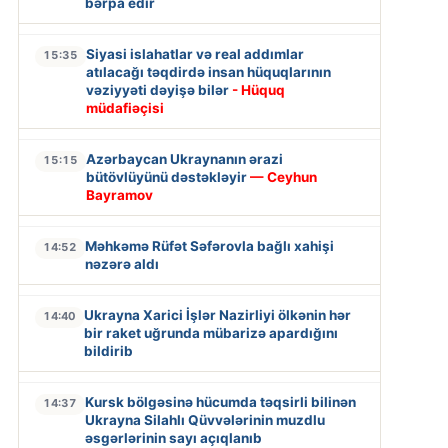
bərpa edir
Siyasi islahatlar və real addımlar
15:35
atılacağı təqdirdə insan hüquqlarının
vəziyyəti dəyişə bilər
- Hüquq
müdafiəçisi
Azərbaycan Ukraynanın ərazi
15:15
bütövlüyünü dəstəkləyir
— Ceyhun
Bayramov
Məhkəmə Rüfət Səfərovla bağlı xahişi
14:52
nəzərə aldı
Ukrayna Xarici İşlər Nazirliyi ölkənin hər
14:40
bir raket uğrunda mübarizə apardığını
bildirib
Kursk bölgəsinə hücumda təqsirli bilinən
14:37
Ukrayna Silahlı Qüvvələrinin muzdlu
əsgərlərinin sayı açıqlanıb