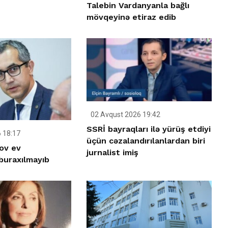
Talebin Vardanyanla bağlı
mövqeyinə etiraz edib
02 Avqust 2026 19:42
SSRİ bayraqları ilə yürüş etdiyi
 18:17
üçün cəzalandırılanlardan biri
ov ev
jurnalist imiş
buraxılmayıb