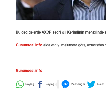
Bu dəqiqələrdə AXCP sədri Əli Kərimlinin mənzilində a
Gununsesi.info
əldə etdiyi məlumata görə, axtarışdan 
Gununsesi.info