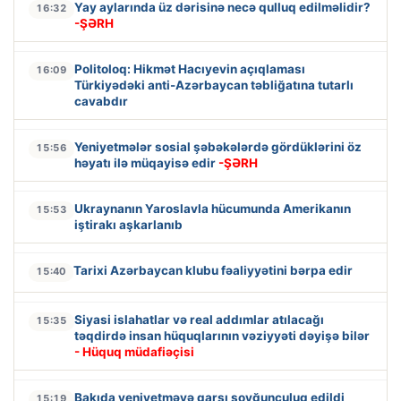
Yay aylarında üz dərisinə necə qulluq edilməlidir?
16:32
-ŞƏRH
Politoloq: Hikmət Hacıyevin açıqlaması
16:09
Türkiyədəki anti-Azərbaycan təbliğatına tutarlı
cavabdır
Yeniyetmələr sosial şəbəkələrdə gördüklərini öz
15:56
həyatı ilə müqayisə edir
-ŞƏRH
Ukraynanın Yaroslavla hücumunda Amerikanın
15:53
iştirakı aşkarlanıb
Tarixi Azərbaycan klubu fəaliyyətini bərpa edir
15:40
Siyasi islahatlar və real addımlar atılacağı
15:35
təqdirdə insan hüquqlarının vəziyyəti dəyişə bilər
- Hüquq müdafiəçisi
Bakıda yeniyetməyə qarşı soyğunçuluq edildi
15:19