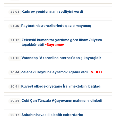
Kadırov yenidən namizədliyini verdi
22:03
Paytaxtın bu ərazilərində qaz olmayacaq
21:46
Zelenski humanitar yardıma görə İlham Əliyevə
21:19
təşəkkür etdi
-Bayramov
Vətəndaş “Azəronlineinternet”dən şikayətçidir
21:10
Zelenski Ceyhun Bayramovu qəbul etdi
- VİDEO
20:44
Küveyt ölkədəki yeganə İran məktəbini bağladı
20:41
Ceki Çan Tünzalə Ağayevanın mahnısını dinlədi
20:26
Sabahın havası ilə bağlı xəbərdarlıq
20:17