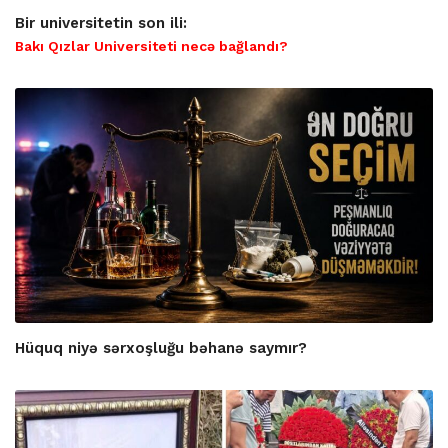
Bir universitetin son ili:
Bakı Qızlar Universiteti necə bağlandı?
Hüquq niyə sərxoşluğu bəhanə saymır?