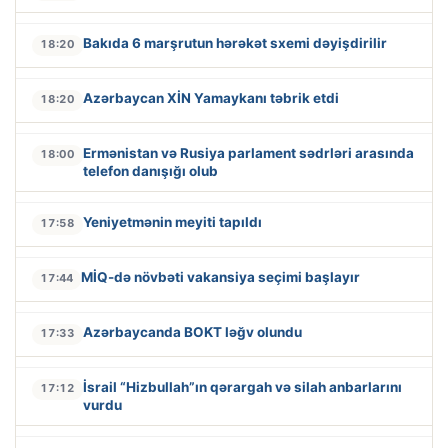
Bakıda 6 marşrutun hərəkət sxemi dəyişdirilir
18:20
Azərbaycan XİN Yamaykanı təbrik etdi
18:20
Ermənistan və Rusiya parlament sədrləri arasında
18:00
telefon danışığı olub
Yeniyetmənin meyiti tapıldı
17:58
MİQ-də növbəti vakansiya seçimi başlayır
17:44
Azərbaycanda BOKT ləğv olundu
17:33
İsrail “Hizbullah”ın qərargah və silah anbarlarını
17:12
vurdu