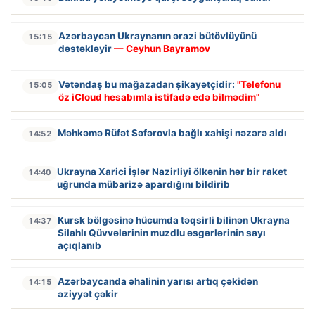
Azərbaycan Ukraynanın ərazi bütövlüyünü
15:15
dəstəkləyir
— Ceyhun Bayramov
Vətəndaş bu mağazadan şikayətçidir:
"Telefonu
15:05
öz iCloud hesabımla istifadə edə bilmədim"
Məhkəmə Rüfət Səfərovla bağlı xahişi nəzərə aldı
14:52
Ukrayna Xarici İşlər Nazirliyi ölkənin hər bir raket
14:40
uğrunda mübarizə apardığını bildirib
Kursk bölgəsinə hücumda təqsirli bilinən Ukrayna
14:37
Silahlı Qüvvələrinin muzdlu əsgərlərinin sayı
açıqlanıb
Azərbaycanda əhalinin yarısı artıq çəkidən
14:15
əziyyət çəkir