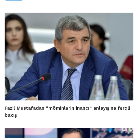
Fazil Mustafadan “möminlərin inancı” anlayışına fərqli
baxış