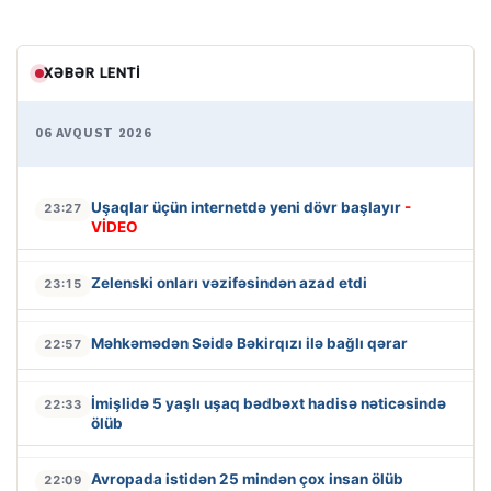
XƏBƏR LENTI
06 AVQUST 2026
Uşaqlar üçün internetdə yeni dövr başlayır
-
23:27
VİDEO
Zelenski onları vəzifəsindən azad etdi
23:15
Məhkəmədən Səidə Bəkirqızı ilə bağlı qərar
22:57
İmişlidə 5 yaşlı uşaq bədbəxt hadisə nəticəsində
22:33
ölüb
Avropada istidən 25 mindən çox insan ölüb
22:09