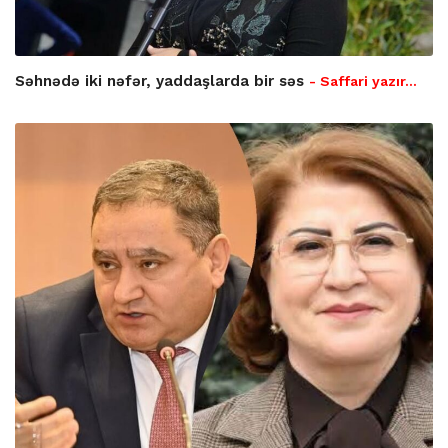
Səhnədə iki nəfər, yaddaşlarda bir səs
- Saffari yazır…