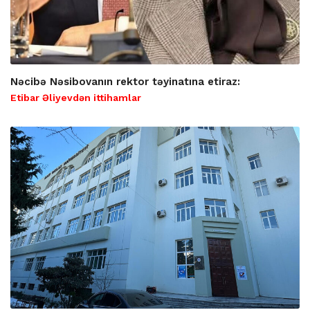
Nəcibə Nəsibovanın rektor təyinatına etiraz:
Etibar Əliyevdən ittihamlar