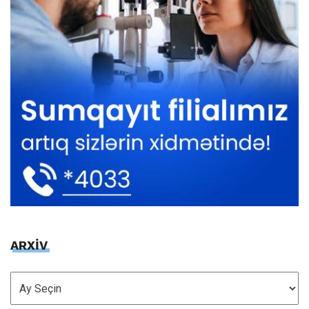
ARXİV
ARXİV