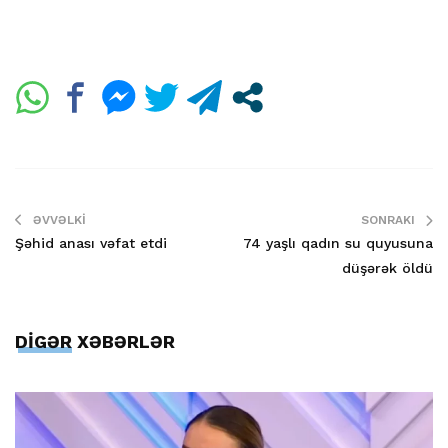
ƏVVƏLKI
SONRAKI
Şəhid anası vəfat etdi
74 yaşlı qadın su quyusuna
düşərək öldü
DİGƏR XƏBƏRLƏR