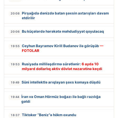
Pirşağıda dənizdə batan şəxsin axtarışları davam
20:08
etdirilir
Bu küçələrdə hərəkətə məhdudiyyət qoyulacaq
20:06
Ceyhun Bayramov Kirill Budanov ilə görüşüb
—
19:55
FOTOLAR
Rusiyada milliləşdirmə sürətlənir:
6 ayda 10
19:53
milyard dollarlıq aktiv dövlət nəzarətinə keçdi
Süni intellektlə arıqlayan şəxs komaya düşdü
19:49
İran və Oman Hörmüz boğazı ilə bağlı razılığa
19:44
gəldi
Tiktoker “Beniz”ə hökm oxundu
18:37