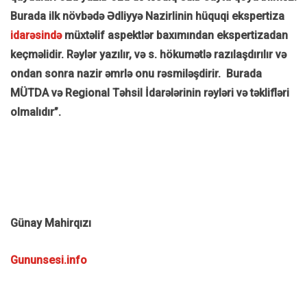
Burada ilk növbədə Ədliyyə Nazirlinin hüquqi ekspertiza
idarəsində
müxtəlif aspektlər baxımından ekspertizadan
keçməlidir. Rəylər yazılır, və s. hökumətlə razılaşdırılır və
ondan sonra nazir əmrlə onu rəsmiləşdirir. Burada
MÜTDA və Regional Təhsil İdarələrinin rəyləri və təklifləri
olmalıdır”.
Günay Mahirqızı
Gununsesi.info