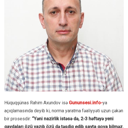
Hüquqşünas Rahim Axundov isə
Gununsesi.info-
ya
açıqlamasında deyib ki, norma yaratma fəaliyyəti uzun çəkən
bir prosesdir:
“Yəni nazirlik istəsə də, 2-3 həftəyə yeni
qaydaları özü yazıb özü də təsdiq edib sayta qoya bilməz.