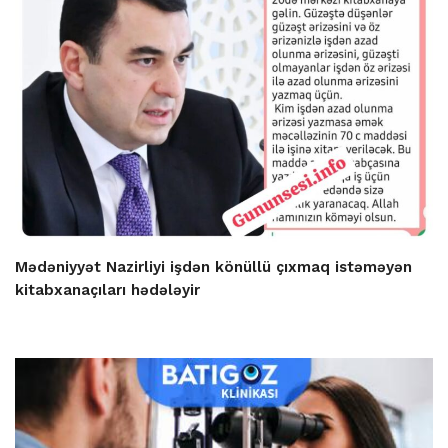
Mədəniyyət Nazirliyi işdən könüllü çıxmaq istəməyən
kitabxanaçıları hədələyir