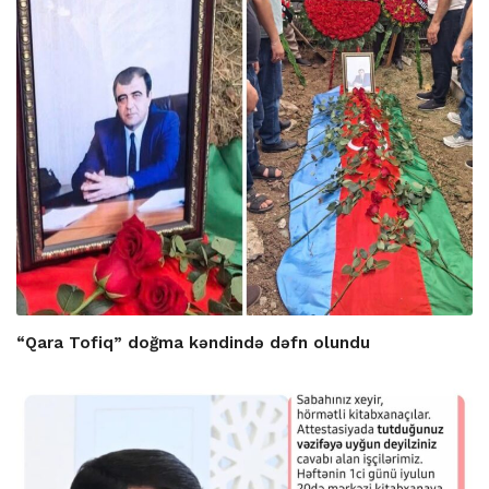
“Qara Tofiq” doğma kəndində dəfn olundu