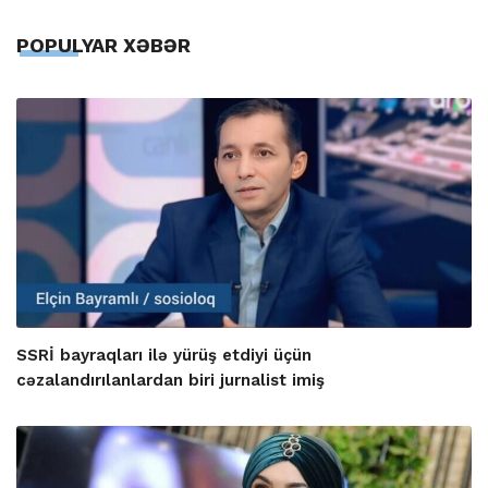
POPULYAR XƏBƏR
SSRİ bayraqları ilə yürüş etdiyi üçün
cəzalandırılanlardan biri jurnalist imiş