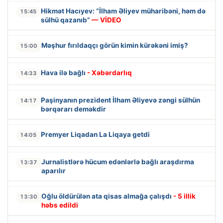
Hikmət Hacıyev: “İlham Əliyev müharibəni, həm də
15:45
sülhü qazanıb”
— VİDEO
Məşhur fırıldaqçı görün kimin kürəkəni imiş?
15:00
Hava ilə bağlı
- Xəbərdarlıq
14:33
Paşinyanın prezident İlham Əliyevə zəngi sülhün
14:17
bərqərarı deməkdir
Premyer Liqadan La Liqaya getdi
14:05
Jurnalistlərə hücum edənlərlə bağlı araşdırma
13:37
aparılır
Oğlu öldürülən ata qisas almağa çalışdı
- 5 illik
13:30
həbs edildi