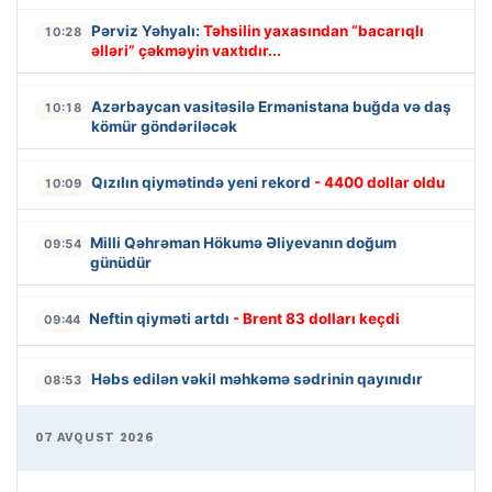
Pərviz Yəhyalı:
Təhsilin yaxasından “bacarıqlı
10:28
əlləri” çəkməyin vaxtıdır...
Azərbaycan vasitəsilə Ermənistana buğda və daş
10:18
kömür göndəriləcək
Qızılın qiymətində yeni rekord
- 4400 dollar oldu
10:09
Milli Qəhrəman Hökumə Əliyevanın doğum
09:54
günüdür
Neftin qiyməti artdı
- Brent 83 dolları keçdi
09:44
Həbs edilən vəkil məhkəmə sədrinin qayınıdır
08:53
07 AVQUST 2026