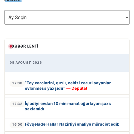
ARXİV
XƏBƏR LENTI
08 AVQUST 2026
“Toy xərclərini, qızılı, cehizi zəruri sayanlar
17:38
evlənməsə yaxşıdır”
— Deputat
İşlədiyi evdən 10 min manat oğurlayan şəxs
17:32
saxlanıldı
Fövqəladə Hallar Nazirliyi əhaliyə müraciət edib
16:00