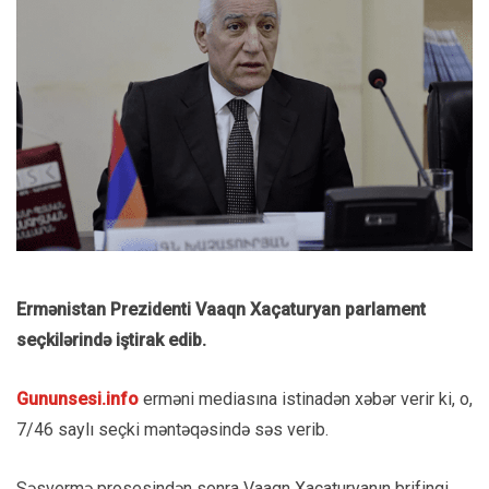
Ermənistan Prezidenti Vaaqn Xaçaturyan parlament
seçkilərində iştirak edib.
Gununsesi.info
erməni mediasına istinadən xəbər verir ki, o,
7/46 saylı seçki məntəqəsində səs verib.
Səsvermə prosesindən sonra Vaaqn Xaçaturyanın brifinqi