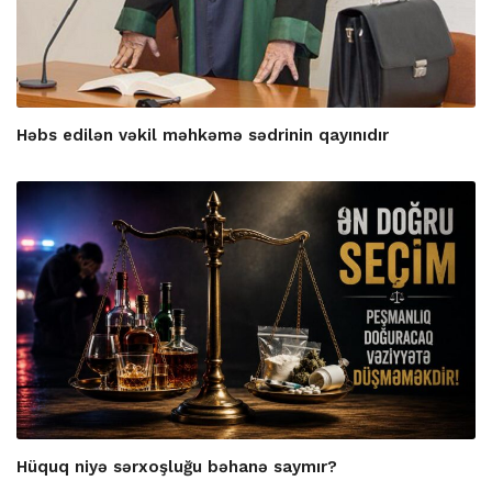
Həbs edilən vəkil məhkəmə sədrinin qayınıdır
Hüquq niyə sərxoşluğu bəhanə saymır?