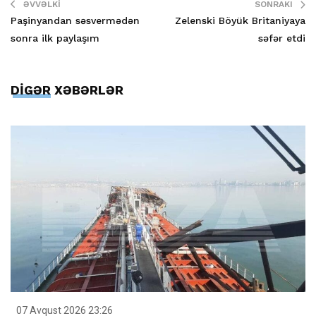
ƏVVƏLKI
SONRAKI
Paşinyandan səsvermədən
Zelenski Böyük Britaniyaya
sonra ilk paylaşım
səfər etdi
DİGƏR XƏBƏRLƏR
07 Avqust 2026 23:26