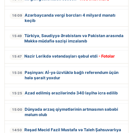
Azərbaycanda vergi borcları 4 milyard manatı
16:09
keçib
Türkiyə, Səudiyyə Ərəbistanı və Pakistan arasında
15:49
Məkkə müdafiə sazişi imzalanıb
Nazir Lerikdə vətəndaşları qəbul etdi
- Fotolar
15:47
Paşinyan: Aİ-yə üzvlüklə bağlı referendum üçün
15:36
hələ şərait yoxdur
Azad edilmiş ərazilərində 340 layihə icra edilib
15:25
Dünyada ərzaq qiymətlərinin artmasının səbəbi
15:00
məlum olub
Rəşad Məcid Fazil Mustafa və Taleh Şahsuvarlıya
14:50