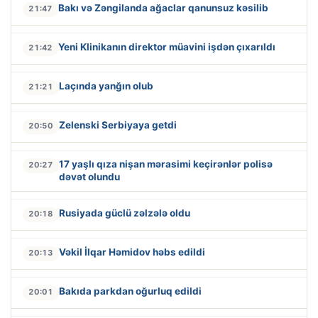
Bakı və Zəngilanda ağaclar qanunsuz kəsilib
21:47
Yeni Klinikanın direktor müavini işdən çıxarıldı
21:42
Laçında yanğın olub
21:21
Zelenski Serbiyaya getdi
20:50
17 yaşlı qıza nişan mərasimi keçirənlər polisə
20:27
dəvət olundu
Rusiyada güclü zəlzələ oldu
20:18
Vəkil İlqar Həmidov həbs edildi
20:13
Bakıda parkdan oğurluq edildi
20:01