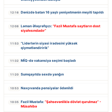
Dənizdə batan 16 yaşlı yeniyetmənin meyiti tapıldı
12:16
Ləman Ələşrəfqızı:
“Fazil Mustafa saytların dost
12:08
siyahısındadır”
“Liderlərin siyasi iradəsini yüksək
11:53
qiymətləndiririk”
MİQ-də vakansiya seçimi başladı
11:32
Sumqayıtda sexdə yanğın
11:20
Naxçıvanda pensiyalar ödənildi
10:53
Fazil Mustafa:
“Şahsevənliklə dövlət qurulmaz” -
10:35
Müsahibə