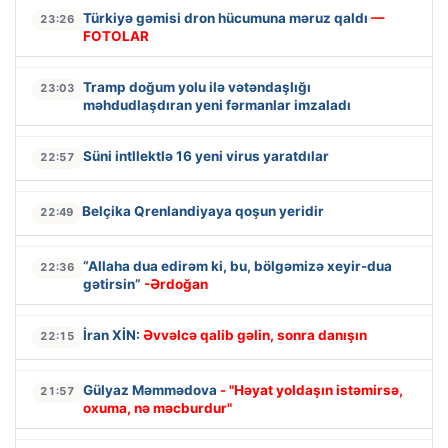
Türkiyə gəmisi dron hücumuna məruz qaldı
—
23:26
FOTOLAR
Tramp doğum yolu ilə vətəndaşlığı
23:03
məhdudlaşdıran yeni fərmanlar imzaladı
Süni intllektlə 16 yeni virus yaratdılar
22:57
Belçika Qrenlandiyaya qoşun yeridir
22:49
“Allaha dua edirəm ki, bu, bölgəmizə xeyir-dua
22:36
gətirsin”
-Ərdoğan
İran XİN:
Əvvəlcə qalib gəlin, sonra danışın
22:15
Gülyaz Məmmədova
- "Həyat yoldaşın istəmirsə,
21:57
oxuma, nə məcburdur"