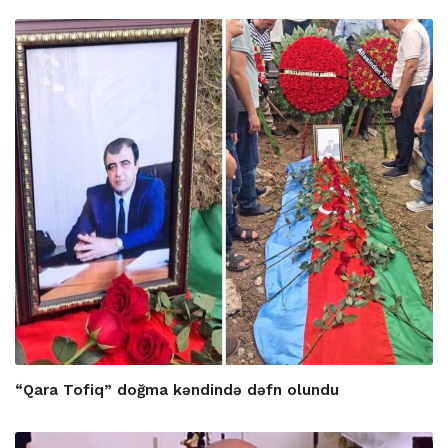
“Qara Tofiq” doğma kəndində dəfn olundu