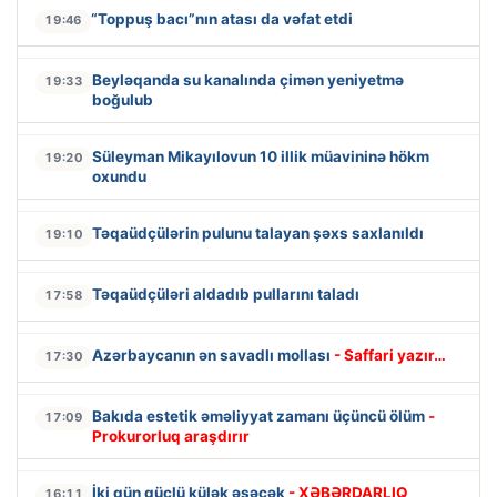
“Toppuş bacı”nın atası da vəfat etdi
19:46
Beyləqanda su kanalında çimən yeniyetmə
19:33
boğulub
Süleyman Mikayılovun 10 illik müavininə hökm
19:20
oxundu
Təqaüdçülərin pulunu talayan şəxs saxlanıldı
19:10
Təqaüdçüləri aldadıb pullarını taladı
17:58
Azərbaycanın ən savadlı mollası
- Saffari yazır…
17:30
Bakıda estetik əməliyyat zamanı üçüncü ölüm
-
17:09
Prokurorluq araşdırır
İki gün güclü külək əsəcək
- XƏBƏRDARLIQ
16:11