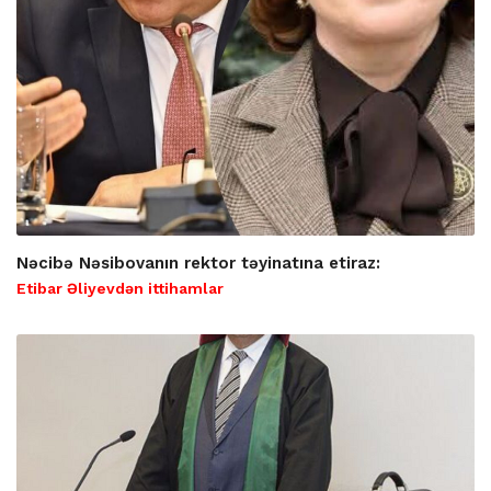
Nəcibə Nəsibovanın rektor təyinatına etiraz:
Etibar Əliyevdən ittihamlar