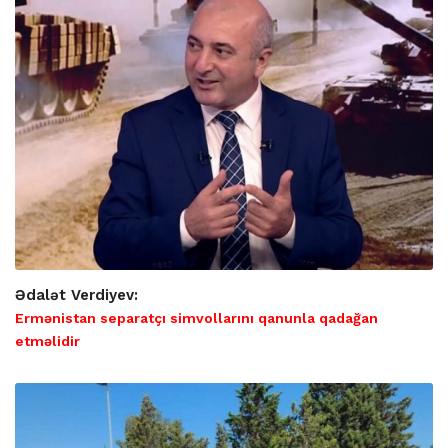
Ədalət Verdiyev:
Ermənistan separatçı simvollarını qanunla qadağan
etməlidir