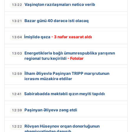
Vaşinqton razılaşmaları nəticə verib
13:22
Bazar günü 40 dərəcə isti olacaq
13:21
İmişlidə qəza
- 3 nəfər xəsarət aldı
13:04
Energetiklərlə bağlı ümumrespublika yarışının
13:03
regional turu keçirildi
- Fotolar
İlham Əliyevlə Paşinyan TRIPP marşrutunun
12:59
icrasını müzakirə etdilər
Sabirabadda məktəbli qızın meyiti tapıldı
12:41
Paşinyan Əliyevə zəng etdi
12:39
Rövşən Hüseynov orqan donorluğunun
12:22
əhəmiyyətindən danışıb