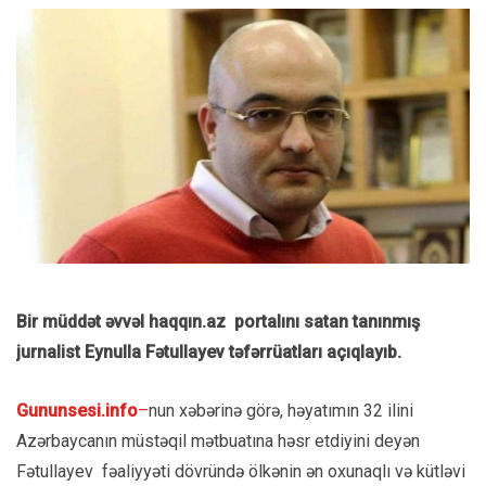
Bir müddət əvvəl haqqın.az portalını satan tanınmış
jurnalist Eynulla Fətullayev təfərrüatları açıqlayıb.
Gununsesi.info
–
nun xəbərinə görə, həyatımın 32 ilini
Azərbaycanın müstəqil mətbuatına həsr etdiyini deyən
Fətullayev fəaliyyəti dövründə ölkənin ən oxunaqlı və kütləvi