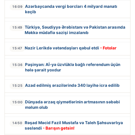
Azərbaycanda vergi borcları 4 milyard manatı
16:09
keçib
Türkiyə, Səudiyyə Ərəbistanı və Pakistan arasında
15:49
Məkkə müdafiə sazişi imzalanıb
Nazir Lerikdə vətəndaşları qəbul etdi
- Fotolar
15:47
Paşinyan: Aİ-yə üzvlüklə bağlı referendum üçün
15:36
hələ şərait yoxdur
Azad edilmiş ərazilərində 340 layihə icra edilib
15:25
Dünyada ərzaq qiymətlərinin artmasının səbəbi
15:00
məlum olub
Rəşad Məcid Fazil Mustafa və Taleh Şahsuvarlıya
14:50
səsləndi
- Barışın getsin!