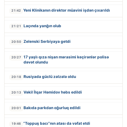
Yeni Klinikanın direktor müavini işdən çıxarıldı
21:42
Laçında yanğın olub
21:21
Zelenski Serbiyaya getdi
20:50
17 yaşlı qıza nişan mərasimi keçirənlər polisə
20:27
dəvət olundu
Rusiyada güclü zəlzələ oldu
20:18
Vəkil İlqar Həmidov həbs edildi
20:13
Bakıda parkdan oğurluq edildi
20:01
“Toppuş bacı”nın atası da vəfat etdi
19:46