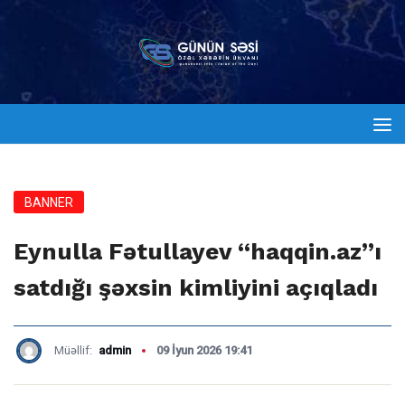
BANNER
Eynulla Fətullayev “haqqin.az”ı
satdığı şəxsin kimliyini açıqladı
Müəllif:
admin
09 İyun 2026 19:41