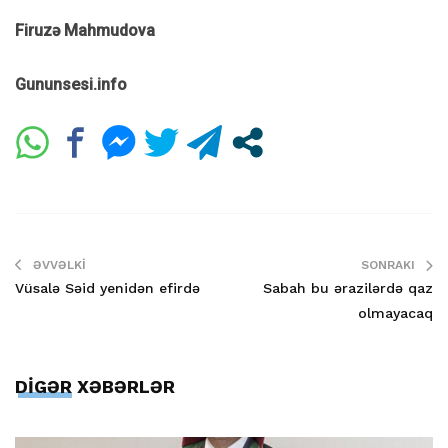
Firuzə Mahmudova
Gununsesi.info
ƏVVƏLKI
SONRAKI
Vüsalə Səid yenidən efirdə
Sabah bu ərazilərdə qaz
olmayacaq
DİGƏR XƏBƏRLƏR