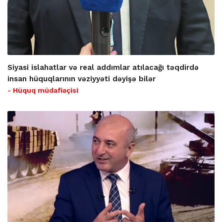
Siyasi islahatlar və real addımlar atılacağı təqdirdə
insan hüquqlarının vəziyyəti dəyişə bilər
- Hüquq müdafiəçisi