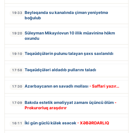
Beyləqanda su kanalında çimən yeniyetmə
19:33
boğulub
Süleyman Mikayılovun 10 illik müavininə hökm
19:20
oxundu
Təqaüdçülərin pulunu talayan şəxs saxlanıldı
19:10
Təqaüdçüləri aldadıb pullarını taladı
17:58
Azərbaycanın ən savadlı mollası
- Saffari yazır…
17:30
Bakıda estetik əməliyyat zamanı üçüncü ölüm
-
17:09
Prokurorluq araşdırır
İki gün güclü külək əsəcək
- XƏBƏRDARLIQ
16:11