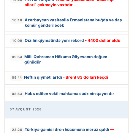
əlləri” çəkməyin vaxtıdır...
Azərbaycan vasitəsilə Ermənistana buğda və daş
10:18
kömür göndəriləcək
Qızılın qiymətində yeni rekord
- 4400 dollar oldu
10:09
Milli Qəhrəman Hökumə Əliyevanın doğum
09:54
günüdür
Neftin qiyməti artdı
- Brent 83 dolları keçdi
09:44
Həbs edilən vəkil məhkəmə sədrinin qayınıdır
08:53
07 AVQUST 2026
Türkiyə gəmisi dron hücumuna məruz qaldı
—
23:26