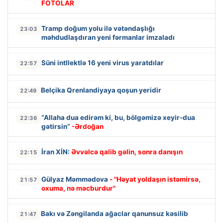
FOTOLAR
Tramp doğum yolu ilə vətəndaşlığı
23:03
məhdudlaşdıran yeni fərmanlar imzaladı
Süni intllektlə 16 yeni virus yaratdılar
22:57
Belçika Qrenlandiyaya qoşun yeridir
22:49
“Allaha dua edirəm ki, bu, bölgəmizə xeyir-dua
22:36
gətirsin”
-Ərdoğan
İran XİN:
Əvvəlcə qalib gəlin, sonra danışın
22:15
Gülyaz Məmmədova
- "Həyat yoldaşın istəmirsə,
21:57
oxuma, nə məcburdur"
Bakı və Zəngilanda ağaclar qanunsuz kəsilib
21:47