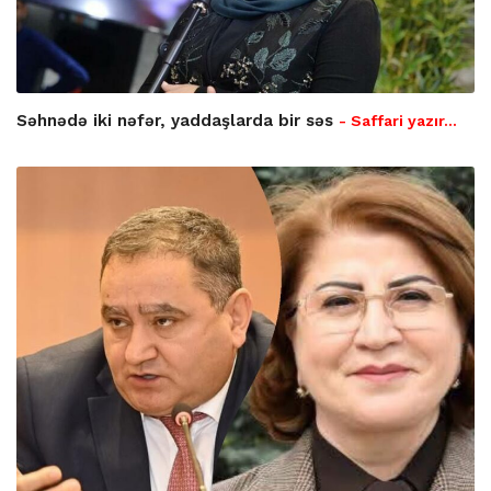
Səhnədə iki nəfər, yaddaşlarda bir səs
- Saffari yazır…