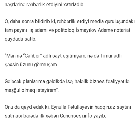
nəşrlərinə rəhbərlik etdiyini xatırladıb.
O, daha sonra bildirib ki, rəhbərlik etdiyi media quruluşundakı
tam payını iş adamı və politoloq İsmayılov Adəmə notariat
qaydada satıb:
“Mən nə “Caliber” adlı sayt eşitmişəm, nə də Timur adlı
şəxsin üzünü görmüşəm.
Gələcək planlarıma gəldikdə isə, hələlik biznes fəaliyyətilə
məşğul olmaq istəyirəm”.
Onu da qeyd edək ki, Eynulla Fətullayevin haqqın.az saytını
satması barədə ilk xəbəri Gununsesi.info yayıb.