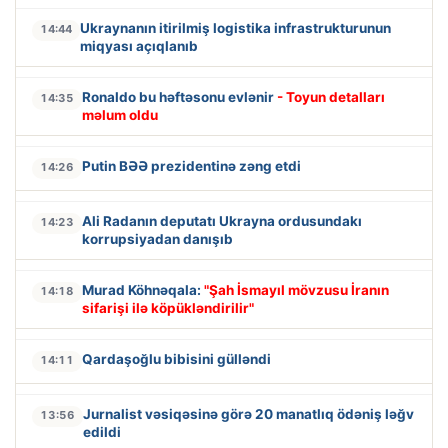
Ukraynanın itirilmiş logistika infrastrukturunun
14:44
miqyası açıqlanıb
Ronaldo bu həftəsonu evlənir
- Toyun detalları
14:35
məlum oldu
Putin BƏƏ prezidentinə zəng etdi
14:26
Ali Radanın deputatı Ukrayna ordusundakı
14:23
korrupsiyadan danışıb
Murad Köhnəqala:
"Şah İsmayıl mövzusu İranın
14:18
sifarişi ilə köpükləndirilir"
Qardaşoğlu bibisini gülləndi
14:11
Jurnalist vəsiqəsinə görə 20 manatlıq ödəniş ləğv
13:56
edildi