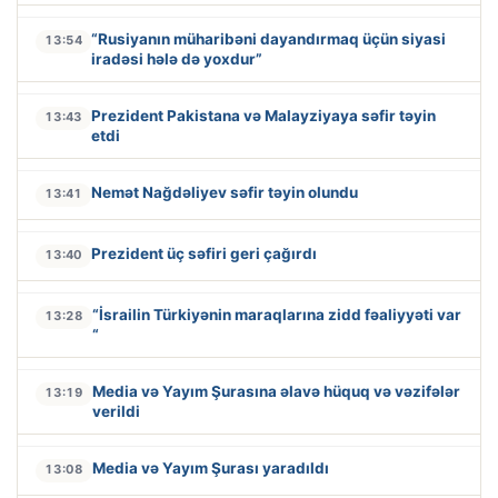
“Rusiyanın müharibəni dayandırmaq üçün siyasi
13:54
iradəsi hələ də yoxdur”
Prezident Pakistana və Malayziyaya səfir təyin
13:43
etdi
Nemət Nağdəliyev səfir təyin olundu
13:41
Prezident üç səfiri geri çağırdı
13:40
“İsrailin Türkiyənin maraqlarına zidd fəaliyyəti var
13:28
“
Media və Yayım Şurasına əlavə hüquq və vəzifələr
13:19
verildi
Media və Yayım Şurası yaradıldı
13:08