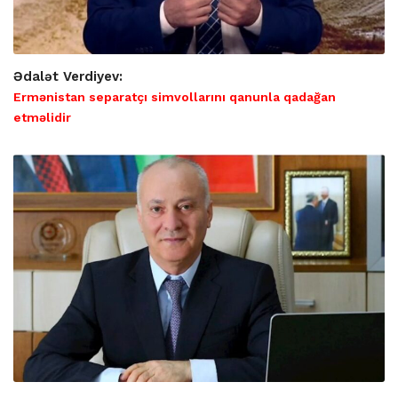
Ədalət Verdiyev:
Ermənistan separatçı simvollarını qanunla qadağan
etməlidir