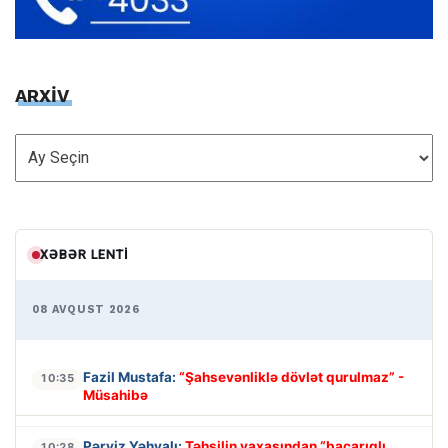
ARXİV
ARXİV
XƏBƏR LENTI
08 AVQUST 2026
Fazil Mustafa:
“Şahsevənliklə dövlət qurulmaz” -
10:35
Müsahibə
Pərviz Yəhyalı:
Təhsilin yaxasından “bacarıqlı
10:28