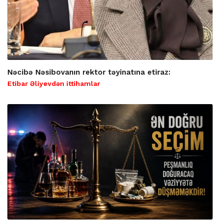
Nəcibə Nəsibovanın rektor təyinatına etiraz:
Etibar Əliyevdən ittihamlar