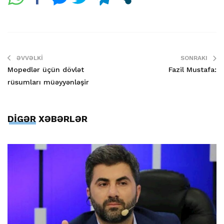
ƏVVƏLKI
SONRAKI
Mopedlər üçün dövlət
Fazil Mustafa:
rüsumları müəyyənləşir
DİGƏR XƏBƏRLƏR