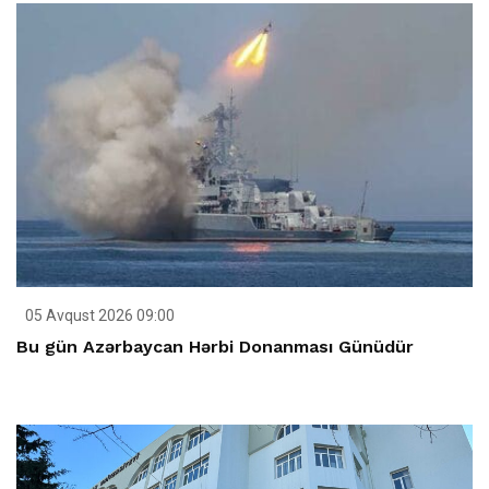
05 Avqust 2026 09:00
Bu gün Azərbaycan Hərbi Donanması Günüdür