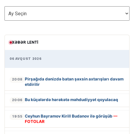
ARXİV
XƏBƏR LENTI
06 AVQUST 2026
Pirşağıda dənizdə batan şəxsin axtarışları davam
20:08
etdirilir
Bu küçələrdə hərəkətə məhdudiyyət qoyulacaq
20:06
Ceyhun Bayramov Kirill Budanov ilə görüşüb
—
19:55
FOTOLAR