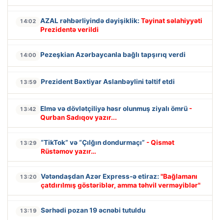
AZAL rəhbərliyində dəyişiklik:
Təyinat səlahiyyəti
14:02
Prezidentə verildi
Pezeşkian Azərbaycanla bağlı tapşırıq verdi
14:00
Prezident Bəxtiyar Aslanbəylini təltif etdi
13:59
Elmə və dövlətçiliyə həsr olunmuş ziyalı ömrü
-
13:42
Qurban Sadıqov yazır...
“TikTok” və “Çılğın dondurmaçı”
- Qismət
13:29
Rüstəmov yazır…
Vətəndaşdan Azər Express-ə etiraz:
"Bağlamanı
13:20
çatdırılmış göstəriblər, amma təhvil verməyiblər"
Sərhədi pozan 19 əcnəbi tutuldu
13:19