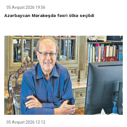
05 Avqust 2026 19:56
Azərbaycan Mərakeşdə fəxri ölkə seçildi
05 Avqust 2026 12:12