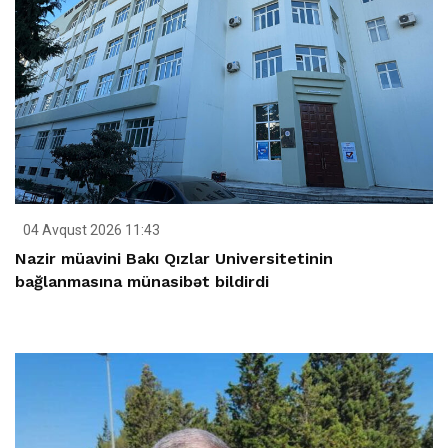
04 Avqust 2026 11:43
Nazir müavini Bakı Qızlar Universitetinin
bağlanmasına münasibət bildirdi