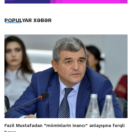
POPULYAR XƏBƏR
Fazil Mustafadan “möminlərin inancı” anlayışına fərqli