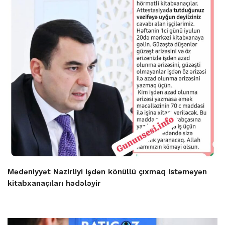
Mədəniyyət Nazirliyi işdən könüllü çıxmaq istəməyən
kitabxanaçıları hədələyir