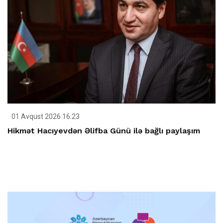
01 Avqust 2026 16:23
Hikmət Hacıyevdən Əlifba Günü ilə bağlı paylaşım