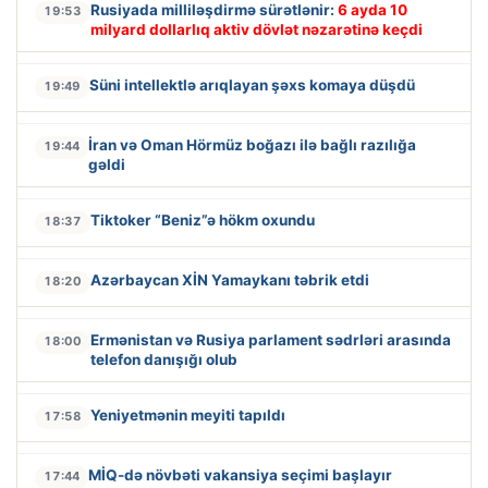
Rusiyada milliləşdirmə sürətlənir:
6 ayda 10
19:53
milyard dollarlıq aktiv dövlət nəzarətinə keçdi
Süni intellektlə arıqlayan şəxs komaya düşdü
19:49
İran və Oman Hörmüz boğazı ilə bağlı razılığa
19:44
gəldi
Tiktoker “Beniz”ə hökm oxundu
18:37
Azərbaycan XİN Yamaykanı təbrik etdi
18:20
Ermənistan və Rusiya parlament sədrləri arasında
18:00
telefon danışığı olub
Yeniyetmənin meyiti tapıldı
17:58
MİQ-də növbəti vakansiya seçimi başlayır
17:44