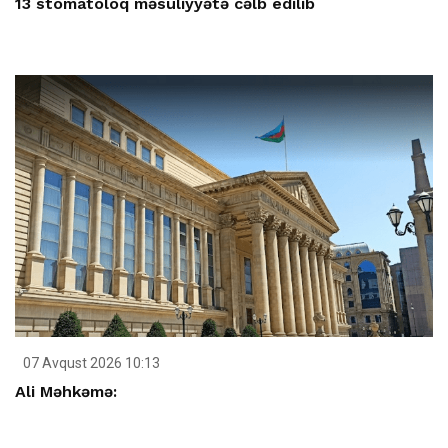
13 stomatoloq məsuliyyətə cəlb edilib
07 Avqust 2026 10:13
Ali Məhkəmə: