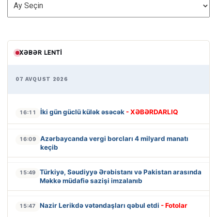
ARXİV
XƏBƏR LENTI
07 AVQUST 2026
İki gün güclü külək əsəcək
- XƏBƏRDARLIQ
16:11
Azərbaycanda vergi borcları 4 milyard manatı
16:09
keçib
Türkiyə, Səudiyyə Ərəbistanı və Pakistan arasında
15:49
Məkkə müdafiə sazişi imzalanıb
Nazir Lerikdə vətəndaşları qəbul etdi
- Fotolar
15:47