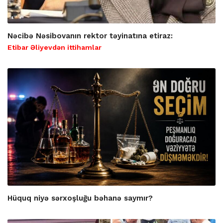
Nəcibə Nəsibovanın rektor təyinatına etiraz:
Etibar Əliyevdən ittihamlar
Hüquq niyə sərxoşluğu bəhanə saymır?