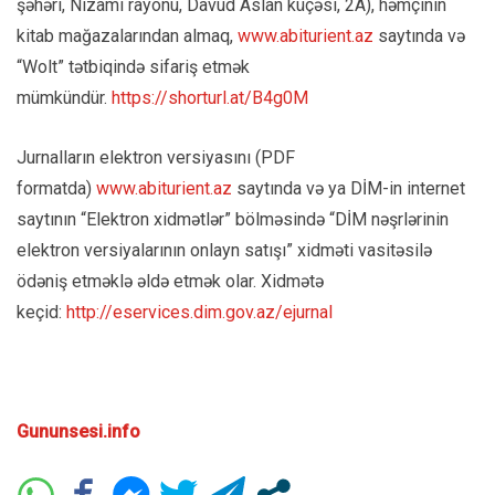
şəhəri, Nizami rayonu, Davud Aslan küçəsi, 2A), həmçinin
kitab mağazalarından almaq,
www.abiturient.az
saytında və
“Wolt” tətbiqində sifariş etmək
mümkündür.
https://shorturl.at/B4g0M
Jurnalların elektron versiyasını (PDF
formatda)
www.abiturient.az
saytında və ya DİM-in internet
saytının “Elektron xidmətlər” bölməsində “DİM nəşrlərinin
elektron versiyalarının onlayn satışı” xidməti vasitəsilə
ödəniş etməklə əldə etmək olar. Xidmətə
keçid:
http://eservices.dim.gov.az/ejurnal
Gununsesi.info