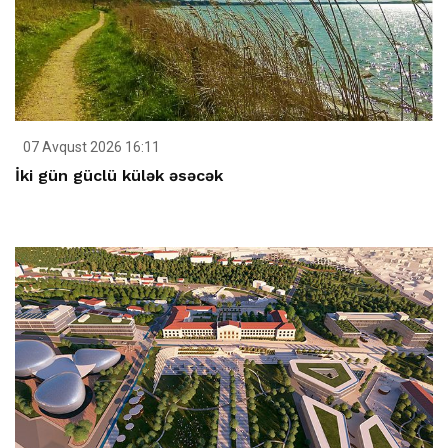
07 Avqust 2026 16:11
İki gün güclü külək əsəcək