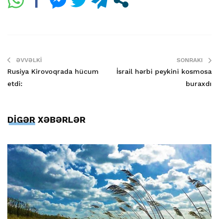
ƏVVƏLKI
SONRAKI
Rusiya Kirovoqrada hücum
İsrail hərbi peykini kosmosa
etdi:
buraxdı
DİGƏR XƏBƏRLƏR