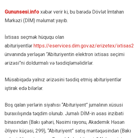
Gununsesi.info
xəbər verir ki, bu barədə Dövlət İmtahan
Mərkəzi (DİM) məlumat yayıb.
İxtisas seçmək hüququ olan
abituriyentlər
https://eservices.dim.gov.az/erizetex/ixtisas2/
ünvanında yerləşən “Abituri­yentin elektron ixtisas seçimi
ərizəsi”ni doldurmalı və təsdiqləməlidirlər.
Müsabiqədə yalnız ərizəsini təsdiq etmiş abituriyentlər
iştirak edə bilərlər.
Boş qalan yerlərin siyahısı “Abituriyent” jurnalının xüsusi
buraxılışında təqdim olunub. Jurnalı DİM-in əsas inzibati
binasından (Bakı şəhəri, Nəsimi rayonu, Akademik Həsən
Əliyev küçəsi, 299), “Abituriyent” satış məntəqəsindən (Bakı