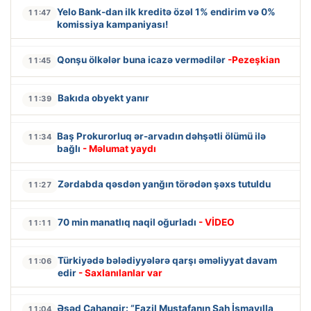
Yelo Bank-dan ilk kreditə özəl 1% endirim və 0%
11:47
komissiya kampaniyası!
Qonşu ölkələr buna icazə vermədilər
-Pezeşkian
11:45
Bakıda obyekt yanır
11:39
Baş Prokurorluq ər-arvadın dəhşətli ölümü ilə
11:34
bağlı
- Məlumat yaydı
Zərdabda qəsdən yanğın törədən şəxs tutuldu
11:27
70 min manatlıq naqil oğurladı
- VİDEO
11:11
Türkiyədə bələdiyyələrə qarşı əməliyyat davam
11:06
edir
- Saxlanılanlar var
Əsəd Cahangir: “Fazil Mustafanın Şah İsmayılla
11:04