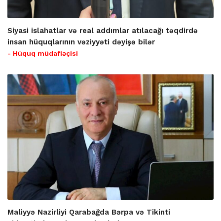
Siyasi islahatlar və real addımlar atılacağı təqdirdə
insan hüquqlarının vəziyyəti dəyişə bilər
- Hüquq müdafiəçisi
Maliyyə Nazirliyi Qarabağda Bərpa və Tikinti