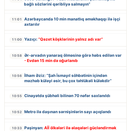
bağlı sözlərini qəribliyə salmayın”
Azərbaycanda 10 min manatlıq əməkhaqqı ilə işçi
11:01
axtarılır
Yazıçı:
“Qəzet köşklərinin yalnız adı var”
11:00
Ər-arvadın yanaraq ölməsinə görə həbs edilən var
10:58
- Evdən 15 min də oğurlanıb
İlham Əziz: “Şah İsmayıl söhbətinin içindən
10:56
məzhəb küləyi əsir, bu çox təhlükəli küləkdir”
Cinayətdə şübhəli bilinən 70 nəfər saxlanıldı
10:55
Metro ilə daşınan sərnişinlərin sayı açıqlandı
10:52
Paşinyan:
Aİİ ölkələri ilə əlaqələri gücləndirmək
10:33