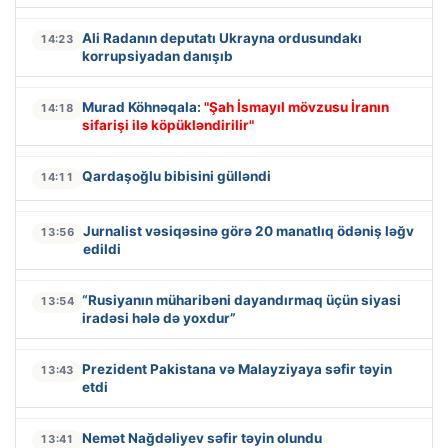
Ali Radanın deputatı Ukrayna ordusundakı
14:23
korrupsiyadan danışıb
Murad Köhnəqala:
"Şah İsmayıl mövzusu İranın
14:18
sifarişi ilə köpükləndirilir"
Qardaşoğlu bibisini gülləndi
14:11
Jurnalist vəsiqəsinə görə 20 manatlıq ödəniş ləğv
13:56
edildi
“Rusiyanın müharibəni dayandırmaq üçün siyasi
13:54
iradəsi hələ də yoxdur”
Prezident Pakistana və Malayziyaya səfir təyin
13:43
etdi
Nemət Nağdəliyev səfir təyin olundu
13:41