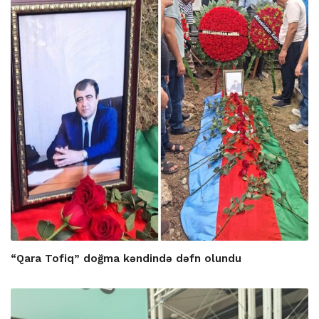
“Qara Tofiq” doğma kəndində dəfn olundu