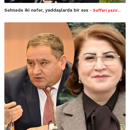
Səhnədə iki nəfər, yaddaşlarda bir səs
- Saffari yazır…