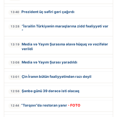
Prezident üç səfiri geri çağırdı
13:40
“İsrailin Türkiyənin maraqlarına zidd fəaliyyəti var
13:28
“
Media və Yayım Şurasına əlavə hüquq və vəzifələr
13:19
verildi
Media və Yayım Şurası yaradıldı
13:08
Çin İranın bütün fəaliyyətindən razı deyil
13:01
Şənbə günü 39 dərəcə isti olacaq
12:56
“Torqovı”da restoran yanır
- FOTO
12:44