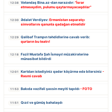
Vətəndaş Bina.az-dan narazıdır:
"İsrar
12:38
etməsəydim, pulumu qaytarmayacaqdılar"
Ədalət Verdiyev:
Ermənistan separatçı
12:30
simvollarını qanunla qadağan etməlidir
Qalibaf Trampın təhdidlərinə cavab verib:
12:29
qurtarın bu teatrı!
Fazil Mustafa Şah İsmayıl müzakirələrinə
12:18
münasibət bildirdi
Kartdan istədiyiniz qədər köçürmə edə bilərsiniz
-
12:01
Rəsmi cavab
Bakıda vəzifəli şəxsin meyiti tapıldı
- FOTO
11:53
Qızıl və gümüş bahalaşdı
11:51