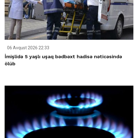
06 Avqust 2026 22:33
İmişlidə 5 yaşlı uşaq bədbəxt hadisə nəticəsində
ölüb