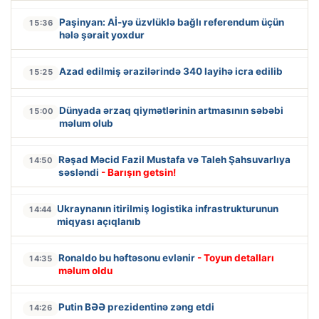
Paşinyan: Aİ-yə üzvlüklə bağlı referendum üçün
15:36
hələ şərait yoxdur
Azad edilmiş ərazilərində 340 layihə icra edilib
15:25
Dünyada ərzaq qiymətlərinin artmasının səbəbi
15:00
məlum olub
Rəşad Məcid Fazil Mustafa və Taleh Şahsuvarlıya
14:50
səsləndi
- Barışın getsin!
Ukraynanın itirilmiş logistika infrastrukturunun
14:44
miqyası açıqlanıb
Ronaldo bu həftəsonu evlənir
- Toyun detalları
14:35
məlum oldu
Putin BƏƏ prezidentinə zəng etdi
14:26