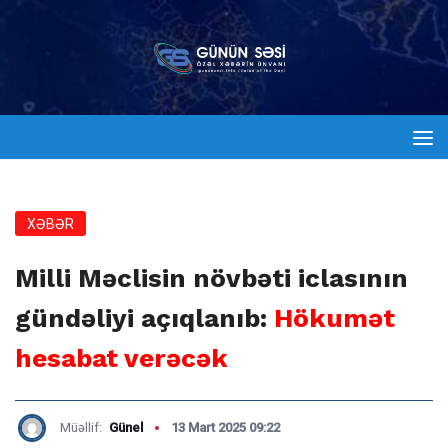
XƏBƏR
Milli Məclisin növbəti iclasının
gündəliyi açıqlanıb:
Hökumət
hesabat verəcək
Müəllif:
Günel
13 Mart 2025 09:22