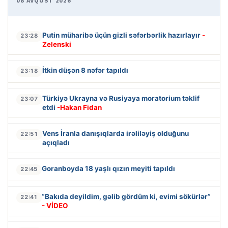
08 AVQUST 2026
Putin müharibə üçün gizli səfərbərlik hazırlayır
-
23:28
Zelenski
İtkin düşən 8 nəfər tapıldı
23:18
Türkiyə Ukrayna və Rusiyaya moratorium təklif
23:07
etdi
-Hakan Fidan
Vens İranla danışıqlarda irəliləyiş olduğunu
22:51
açıqladı
Goranboyda 18 yaşlı qızın meyiti tapıldı
22:45
“Bakıda deyildim, gəlib gördüm ki, evimi sökürlər”
22:41
- VİDEO