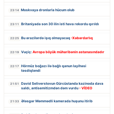
Moskvaya dronlarla hücum olub
23:14
Britaniyada son 30 ilin isti hava rekordu qırıldı
23:11
Bu ərazilərdə işıq olmayacaq
-Xəbərdarlıq
22:25
Vuçiç:
Avropa böyük müharibənin astanasındadır
22:19
Hörmüz boğazı ilə bağlı qanun layihəsi
22:17
təsdiqləndi
David Seliverstovun Gürcüstanda kazinoda dava
21:51
saldı, antisemitizmdən dəm vurdu
- VİDEO
Ələsgər Məmmədli kamerada huşunu itirib
21:33