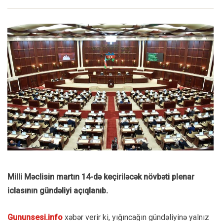
Milli Məclisin martın 14-də keçiriləcək növbəti plenar
iclasının gündəliyi açıqlanıb.
Gununsesi.info
xəbər verir ki, yığıncağın gündəliyinə yalnız