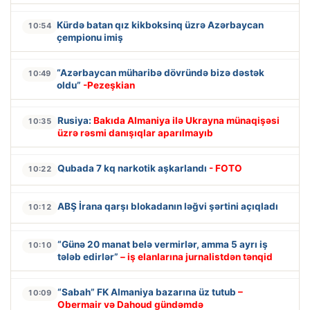
Kürdə batan qız kikboksinq üzrə Azərbaycan
10:54
çempionu imiş
“Azərbaycan müharibə dövründə bizə dəstək
10:49
oldu”
-Pezeşkian
Rusiya:
Bakıda Almaniya ilə Ukrayna münaqişəsi
10:35
üzrə rəsmi danışıqlar aparılmayıb
Qubada 7 kq narkotik aşkarlandı
- FOTO
10:22
ABŞ İrana qarşı blokadanın ləğvi şərtini açıqladı
10:12
“Günə 20 manat belə vermirlər, amma 5 ayrı iş
10:10
tələb edirlər”
– iş elanlarına jurnalistdən tənqid
“Sabah” FK Almaniya bazarına üz tutub
–
10:09
Obermair və Dahoud gündəmdə