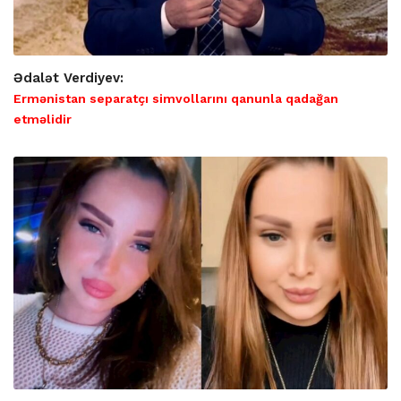
Ədalət Verdiyev:
Ermənistan separatçı simvollarını qanunla qadağan
etməlidir