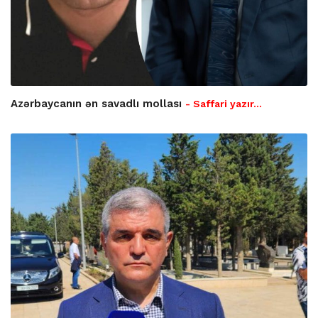
Azərbaycanın ən savadlı mollası
- Saffari yazır…