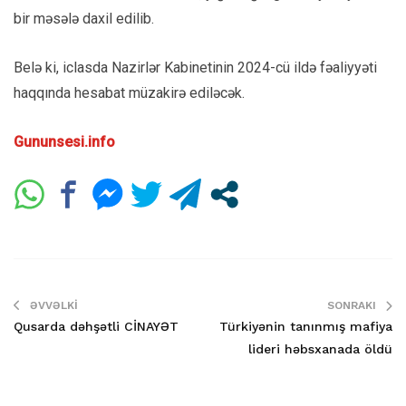
bir məsələ daxil edilib.
Belə ki, iclasda Nazirlər Kabinetinin 2024-cü ildə fəaliyyəti
haqqında hesabat müzakirə ediləcək.
Gununsesi.info
ƏVVƏLKI
SONRAKI
Qusarda dəhşətli CİNAYƏT
Türkiyənin tanınmış mafiya
lideri həbsxanada öldü