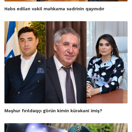
Həbs edilən vəkil məhkəmə sədrinin qayınıdır
Məşhur fırıldaqçı görün kimin kürəkəni imiş?