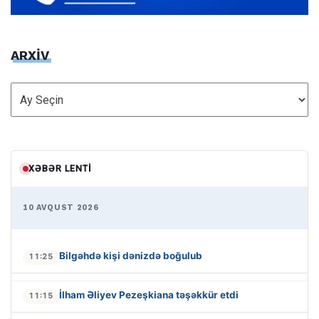
ARXİV
ARXİV
XƏBƏR LENTI
10 AVQUST 2026
Bilgəhdə kişi dənizdə boğulub
11:25
İlham Əliyev Pezeşkiana təşəkkür etdi
11:15