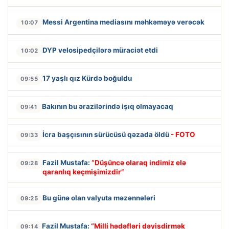
Messi Argentina mediasını məhkəməyə verəcək
10:07
DYP velosipedçilərə müraciət etdi
10:02
17 yaşlı qız Kürdə boğuldu
09:55
Bakının bu ərazilərində işıq olmayacaq
09:41
İcra başçısının sürücüsü qəzada öldü
- FOTO
09:33
Fazil Mustafa:
“Düşüncə olaraq indimiz elə
09:28
qaranlıq keçmişimizdir”
Bu günə olan valyuta məzənnələri
09:25
Fazil Mustafa:
“Milli hədəfləri dəyişdirmək
09:14