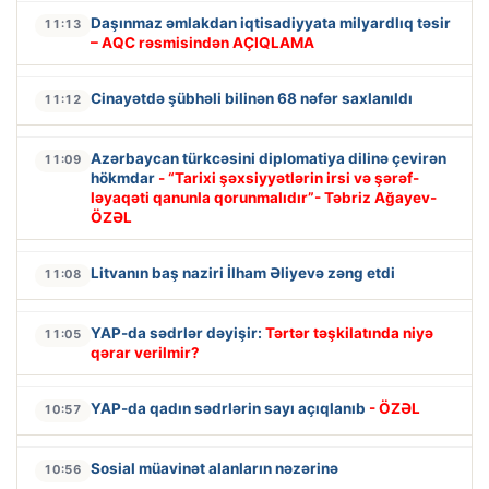
Daşınmaz əmlakdan iqtisadiyyata milyardlıq təsir
11:13
– AQC rəsmisindən AÇIQLAMA
Cinayətdə şübhəli bilinən 68 nəfər saxlanıldı
11:12
Azərbaycan türkcəsini diplomatiya dilinə çevirən
11:09
hökmdar
- “Tarixi şəxsiyyətlərin irsi və şərəf-
ləyaqəti qanunla qorunmalıdır”- Təbriz Ağayev-
ÖZƏL
Litvanın baş naziri İlham Əliyevə zəng etdi
11:08
YAP-da sədrlər dəyişir:
Tərtər təşkilatında niyə
11:05
qərar verilmir?
YAP-da qadın sədrlərin sayı açıqlanıb
- ÖZƏL
10:57
Sosial müavinət alanların nəzərinə
10:56