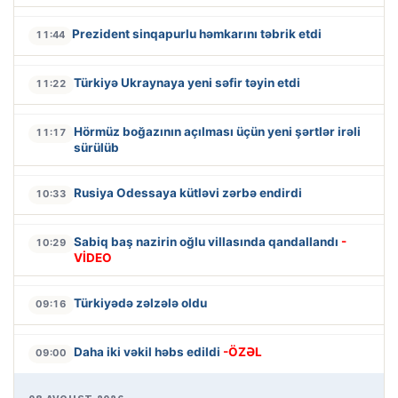
Prezident sinqapurlu həmkarını təbrik etdi
11:44
Türkiyə Ukraynaya yeni səfir təyin etdi
11:22
Hörmüz boğazının açılması üçün yeni şərtlər irəli
11:17
sürülüb
Rusiya Odessaya kütləvi zərbə endirdi
10:33
Sabiq baş nazirin oğlu villasında qandallandı
-
10:29
VİDEO
Türkiyədə zəlzələ oldu
09:16
Daha iki vəkil həbs edildi
-ÖZƏL
09:00