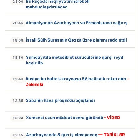
Bu küçədə nəqliyyatın hərəkəti
21:00
məhdudlaşdırılacaq
Almaniyadan Azərbaycan və Ermənistana çağırış
20:46
İsrail Sülh Şurasının Qəzza üzrə planını rədd etdi
18:58
Sumqayıtda motosiklet sürücülərinə qarşı reyd
18:50
keçirilib
Rusiya bu həftə Ukraynaya 56 ballistik raket atıb
-
12:40
Zelenski
Sabahın hava proqnozu açıqlandı
12:35
Xamenei uzun müddət sonra göründü
- VİDEO
12:23
Azərbaycanda 8 gün iş olmayacaq
— TARİXLƏR
12:15