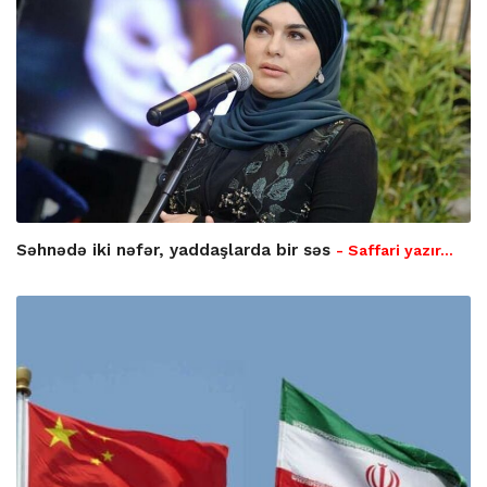
Səhnədə iki nəfər, yaddaşlarda bir səs
- Saffari yazır…