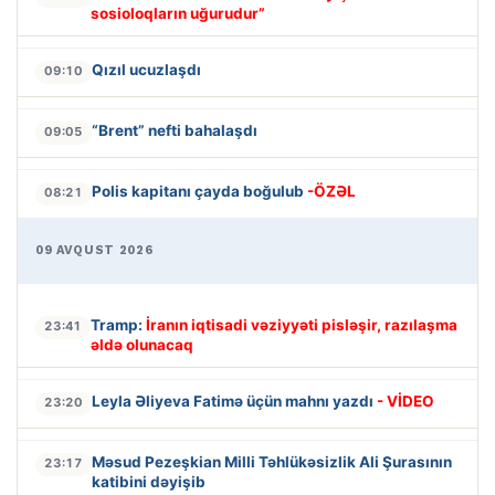
sosioloqların uğurudur”
Qızıl ucuzlaşdı
09:10
“Brent” nefti bahalaşdı
09:05
Polis kapitanı çayda boğulub
-ÖZƏL
08:21
09 AVQUST 2026
Tramp:
İranın iqtisadi vəziyyəti pisləşir, razılaşma
23:41
əldə olunacaq
Leyla Əliyeva Fatimə üçün mahnı yazdı
- VİDEO
23:20
Məsud Pezeşkian Milli Təhlükəsizlik Ali Şurasının
23:17
katibini dəyişib