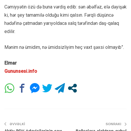
Cəmiyyətin özü də buna vərdiş edib: sən əbəlfəz, elə dəyişək
ki, hər şey tamamilə olduğu kimi qalsın. Fərqli düşüncə
hədəfinə çatmadan yarıyoldaca xalq tərəfindən daş-qalaq
edilir.
Mənim nə ümidim, nə ümidsizliyim heç vaxt şəxsi olmayıb”.
Elmar
Gununsesi.info
ƏVVƏLKI
SONRAKI
Aktiv ƏDV ödəyicilərinin sayı
Bağçalara elektron qəbul