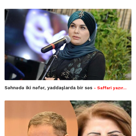
Səhnədə iki nəfər, yaddaşlarda bir səs
- Saffari yazır…