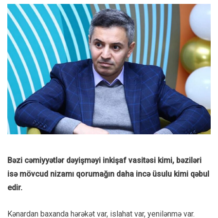
Bəzi cəmiyyətlər dəyişməyi inkişaf vasitəsi kimi, bəziləri
isə mövcud nizamı qorumağın daha incə üsulu kimi qəbul
edir.
Kənardan baxanda hərəkət var, islahat var, yenilənmə var.