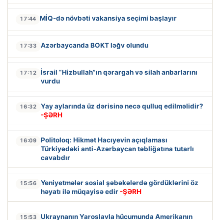
MİQ-də növbəti vakansiya seçimi başlayır
17:44
Azərbaycanda BOKT ləğv olundu
17:33
İsrail “Hizbullah”ın qərargah və silah anbarlarını
17:12
vurdu
Yay aylarında üz dərisinə necə qulluq edilməlidir?
16:32
-ŞƏRH
Politoloq: Hikmət Hacıyevin açıqlaması
16:09
Türkiyədəki anti-Azərbaycan təbliğatına tutarlı
cavabdır
Yeniyetmələr sosial şəbəkələrdə gördüklərini öz
15:56
həyatı ilə müqayisə edir
-ŞƏRH
Ukraynanın Yaroslavla hücumunda Amerikanın
15:53