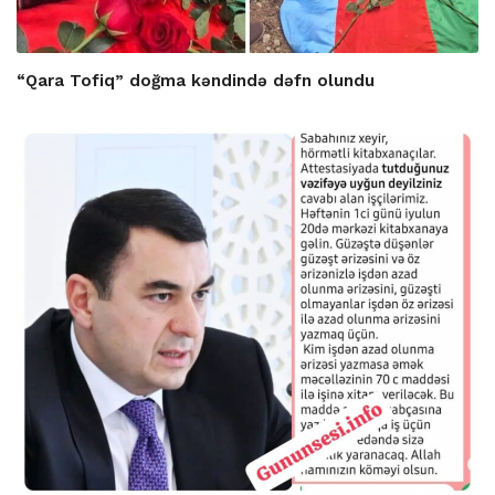
“Qara Tofiq” doğma kəndində dəfn olundu