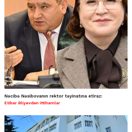
Nəcibə Nəsibovanın rektor təyinatına etiraz:
Etibar Əliyevdən ittihamlar