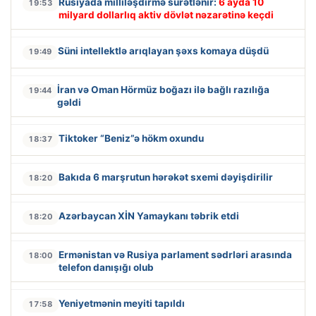
Rusiyada milliləşdirmə sürətlənir:
6 ayda 10
19:53
milyard dollarlıq aktiv dövlət nəzarətinə keçdi
Süni intellektlə arıqlayan şəxs komaya düşdü
19:49
İran və Oman Hörmüz boğazı ilə bağlı razılığa
19:44
gəldi
Tiktoker “Beniz”ə hökm oxundu
18:37
Bakıda 6 marşrutun hərəkət sxemi dəyişdirilir
18:20
Azərbaycan XİN Yamaykanı təbrik etdi
18:20
Ermənistan və Rusiya parlament sədrləri arasında
18:00
telefon danışığı olub
Yeniyetmənin meyiti tapıldı
17:58