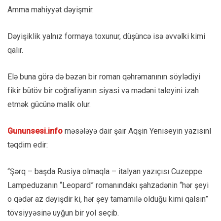
Amma mahiyyət dəyişmir.
Dəyişiklik yalnız formaya toxunur, düşüncə isə əvvəlki kimi
qalır.
Elə buna görə də bəzən bir roman qəhrəmanının söylədiyi
fikir bütöv bir coğrafiyanın siyasi və mədəni taleyini izah
etmək gücünə malik olur.
Gununsesi.info
məsələyə dair şair Aqşin Yeniseyin yazısınl
təqdim edir:
“Şərq – başda Rusiya olmaqla – italyan yazıçısı Cuzeppe
Lampeduzanın “Leopard” romanındakı şahzadənin “hər şeyi
o qədər az dəyişdir ki, hər şey tamamilə olduğu kimi qalsın”
tövsiyyəsinə uyğun bir yol seçib.