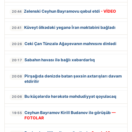
Zelenski Ceyhun Bayramovu qəbul etdi
- VİDEO
20:44
Küveyt ölkədəki yeganə İran məktəbini bağladı
20:41
Ceki Çan Tünzalə Ağayevanın mahnısını dinlədi
20:26
Sabahın havası ilə bağlı xəbərdarlıq
20:17
Pirşağıda dənizdə batan şəxsin axtarışları davam
20:08
etdirilir
Bu küçələrdə hərəkətə məhdudiyyət qoyulacaq
20:06
Ceyhun Bayramov Kirill Budanov ilə görüşüb
—
19:55
FOTOLAR