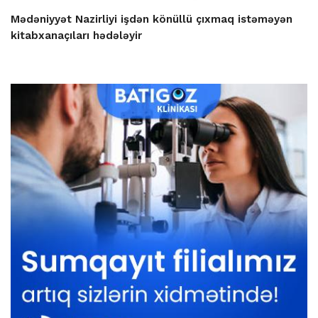
Mədəniyyət Nazirliyi işdən könüllü çıxmaq istəməyən
kitabxanaçıları hədələyir