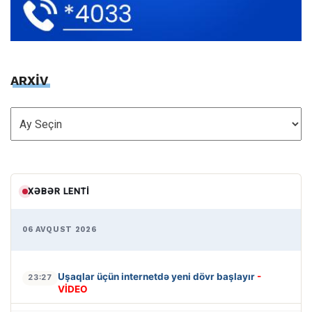
ARXİV
ARXİV
XƏBƏR LENTI
06 AVQUST 2026
Uşaqlar üçün internetdə yeni dövr başlayır
-
23:27
VİDEO