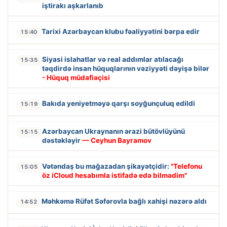
iştirakı aşkarlanıb
Tarixi Azərbaycan klubu fəaliyyətini bərpa edir
15:40
Siyasi islahatlar və real addımlar atılacağı
15:35
təqdirdə insan hüquqlarının vəziyyəti dəyişə bilər
- Hüquq müdafiəçisi
Bakıda yeniyetməyə qarşı soyğunçuluq edildi
15:19
Azərbaycan Ukraynanın ərazi bütövlüyünü
15:15
dəstəkləyir
— Ceyhun Bayramov
Vətəndaş bu mağazadan şikayətçidir:
"Telefonu
15:05
öz iCloud hesabımla istifadə edə bilmədim"
Məhkəmə Rüfət Səfərovla bağlı xahişi nəzərə aldı
14:52