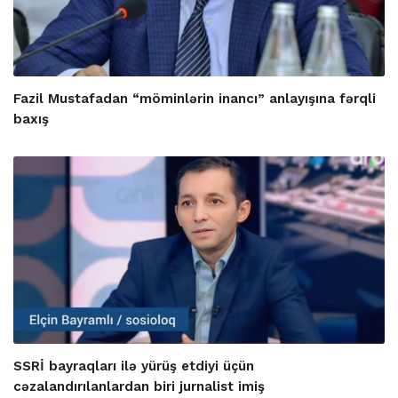
Fazil Mustafadan “möminlərin inancı” anlayışına fərqli
baxış
SSRİ bayraqları ilə yürüş etdiyi üçün
cəzalandırılanlardan biri jurnalist imiş