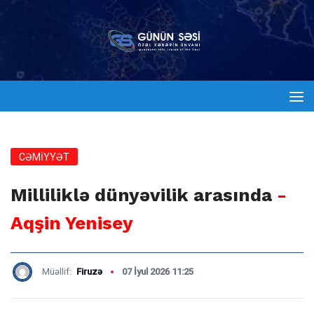
CƏMİYYƏT
Milliliklə dünyəvilik arasında
-
Aqşin Yenisey
Müəllif:
Firuzə
07 İyul 2026 11:25