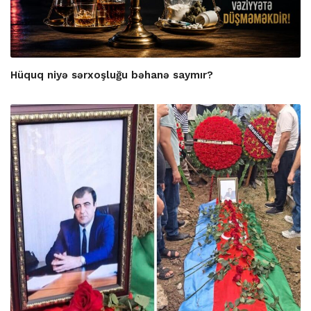
Hüquq niyə sərxoşluğu bəhanə saymır?