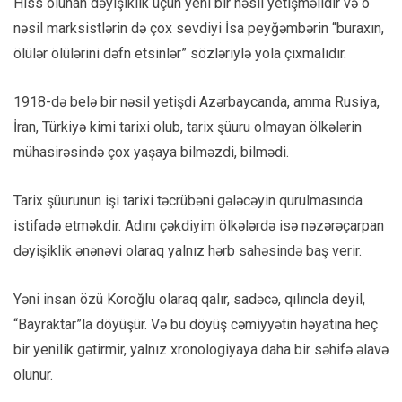
Hiss olunan dəyişiklik üçün yeni bir nəsil yetişməlidir və o
nəsil marksistlərin də çox sevdiyi İsa peyğəmbərin “buraxın,
ölülər ölülərini dəfn etsinlər” sözləriylə yola çıxmalıdır.
1918-də belə bir nəsil yetişdi Azərbaycanda, amma Rusiya,
İran, Türkiyə kimi tarixi olub, tarix şüuru olmayan ölkələrin
mühasirəsində çox yaşaya bilməzdi, bilmədi.
Tarix şüurunun işi tarixi təcrübəni gələcəyin qurulmasında
istifadə etməkdir. Adını çəkdiyim ölkələrdə isə nəzərəçarpan
dəyişiklik ənənəvi olaraq yalnız hərb sahəsində baş verir.
Yəni insan özü Koroğlu olaraq qalır, sadəcə, qılıncla deyil,
“Bayraktar”la döyüşür. Və bu döyüş cəmiyyətin həyatına heç
bir yenilik gətirmir, yalnız xronologiyaya daha bir səhifə əlavə
olunur.