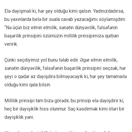
Elə dəyişməli ki, hər şey olduğu kimi qalsın. Yadınızdadırsa,
bu yaxınlarda belə bir suala cavab yazacağımı söyləmişdim:
“Nə üçün biz elmin elmilik, sənətin dünyəvilik, fəlsəfənin
bəşərilik prinsipini özümüzin millilik prinsipimizə qurban
veririk.
Çünki seçdiyimiz yol bunu tələb edir. Əgər elmin elmilik,
sənətin dünyəvilik, fəlsəfənin bəşərilik prinsipini seçsək, hər
şeyi o qədər az dəyişdirə bilməyəcəyik ki, hər şey tamamailə
olduğu kimi qala bilsin.
Millilik prinsipi tam bizə görədir, bu prinsip elə dəyişdirir ki,
heç bir dəyişiklik hiss olunmur. Saç kəsdirmək kimi ötəri bir
dəyişiklik yəni.