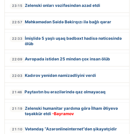
Zelenski onları vəzifəsindən azad etdi
23:15
Məhkəmədən Səidə Bəkirqızı ilə bağlı qərar
22:57
İmişlidə 5 yaşlı uşaq bədbəxt hadisə nəticəsində
22:33
ölüb
Avropada istidən 25 mindən çox insan ölüb
22:09
Kadırov yenidən namizədliyini verdi
22:03
Paytaxtın bu ərazilərində qaz olmayacaq
21:46
Zelenski humanitar yardıma görə İlham Əliyevə
21:19
təşəkkür etdi
-Bayramov
Vətəndaş “Azəronlineinternet”dən şikayətçidir
21:10