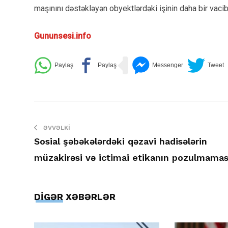
maşınını dəstəkləyən obyektlərdəki işinin daha bir vacib
Gununsesi.info
ƏVVƏLKI
Sosial şəbəkələrdəki qəzavi hadisələrin
müzakirəsi və ictimai etikanın pozulmamas
DİGƏR XƏBƏRLƏR