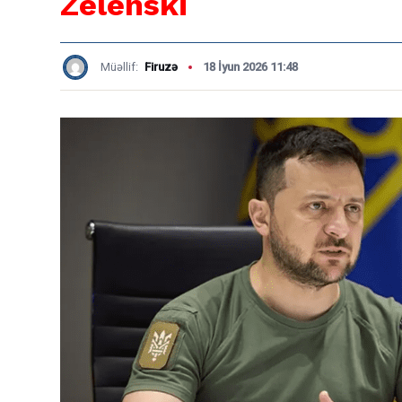
Zelenski
Müəllif:
Firuzə
18 İyun 2026 11:48