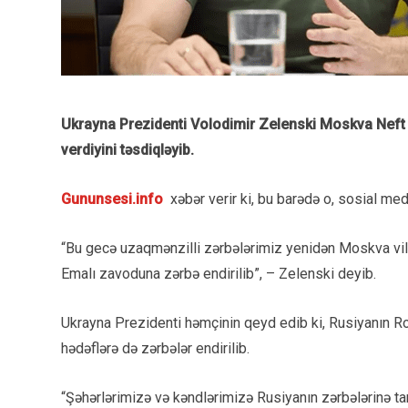
Ukrayna Prezidenti Volodimir Zelenski Moskva Neft 
verdiyini təsdiqləyib.
Gununsesi.info
xəbər verir ki, bu barədə o, sosial me
“Bu gecə uzaqmənzilli zərbələrimiz yenidən Moskva vila
Emalı zavoduna zərbə endirilib”, – Zelenski deyib.
Ukrayna Prezidenti həmçinin qeyd edib ki, Rusiyanın Ro
hədəflərə də zərbələr endirilib.
“Şəhərlərimizə və kəndlərimizə Rusiyanın zərbələrinə ta