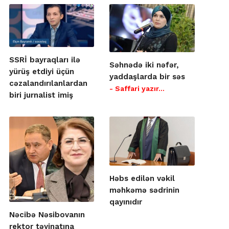
SSRİ bayraqları ilə
Səhnədə iki nəfər,
yürüş etdiyi üçün
yaddaşlarda bir səs
cəzalandırılanlardan
- Saffari yazır…
biri jurnalist imiş
Həbs edilən vəkil
məhkəmə sədrinin
qayınıdır
Nəcibə Nəsibovanın
rektor təyinatına