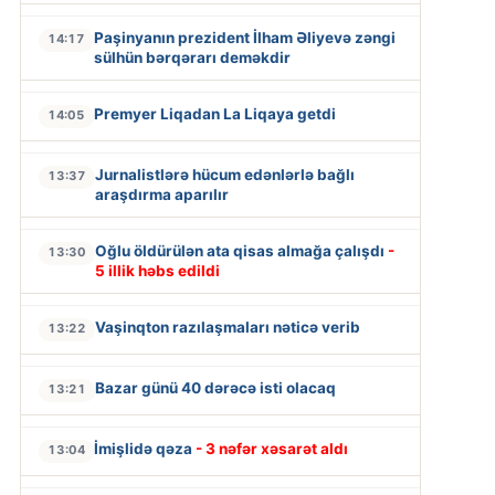
Paşinyanın prezident İlham Əliyevə zəngi
14:17
sülhün bərqərarı deməkdir
Premyer Liqadan La Liqaya getdi
14:05
Jurnalistlərə hücum edənlərlə bağlı
13:37
araşdırma aparılır
Oğlu öldürülən ata qisas almağa çalışdı
-
13:30
5 illik həbs edildi
Vaşinqton razılaşmaları nəticə verib
13:22
Bazar günü 40 dərəcə isti olacaq
13:21
İmişlidə qəza
- 3 nəfər xəsarət aldı
13:04