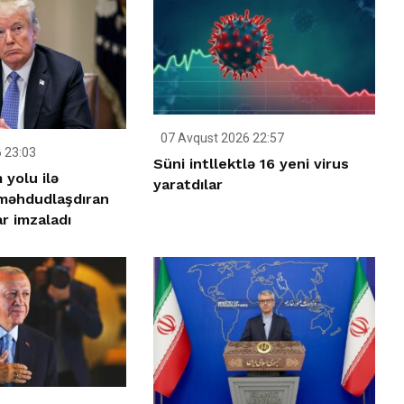
07 Avqust 2026 22:57
 23:03
Süni intllektlə 16 yeni virus
yolu ilə
yaratdılar
 məhdudlaşdıran
r imzaladı