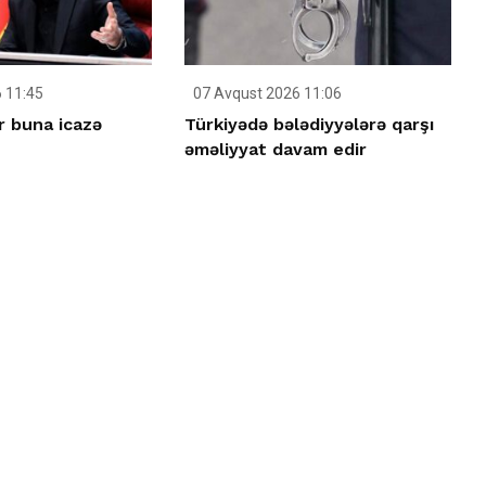
 11:45
07 Avqust 2026 11:06
r buna icazə
Türkiyədə bələdiyyələrə qarşı
əməliyyat davam edir