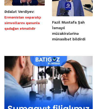
Ədalət Verdiyev:
Ermənistan separatçı
Fazil Mustafa Şah
simvollarını qanunla
İsmayıl
qadağan etməlidir
müzakirələrinə
münasibət bildirdi