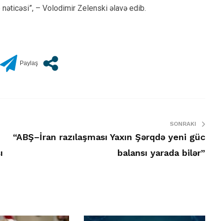
 nəticəsi”, – Volodimir Zelenski əlavə edib.
SONRAKI
“ABŞ–İran razılaşması Yaxın Şərqdə yeni güc
ı
balansı yarada bilər”