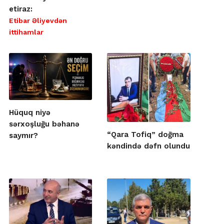
etiraz:
Etibar Əliyevdən
ittihamlar
Hüquq niyə
sərxoşluğu bəhanə
“Qara Tofiq” doğma
saymır?
kəndində dəfn olundu