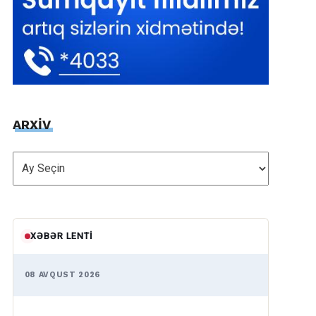
ARXİV
ARXİV
XƏBƏR LENTI
08 AVQUST 2026