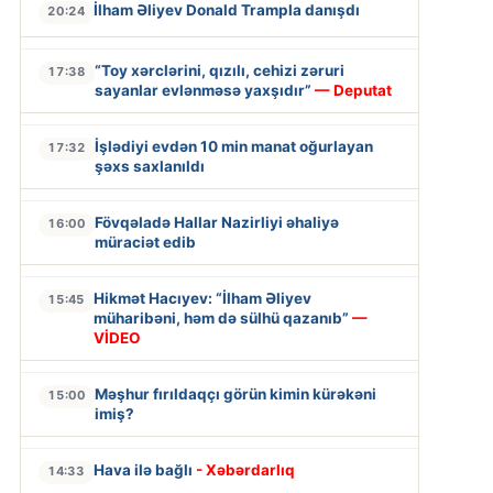
İlham Əliyev Donald Trampla danışdı
20:24
“Toy xərclərini, qızılı, cehizi zəruri
17:38
sayanlar evlənməsə yaxşıdır”
— Deputat
İşlədiyi evdən 10 min manat oğurlayan
17:32
şəxs saxlanıldı
Fövqəladə Hallar Nazirliyi əhaliyə
16:00
müraciət edib
Hikmət Hacıyev: “İlham Əliyev
15:45
müharibəni, həm də sülhü qazanıb”
—
VİDEO
Məşhur fırıldaqçı görün kimin kürəkəni
15:00
imiş?
Hava ilə bağlı
- Xəbərdarlıq
14:33