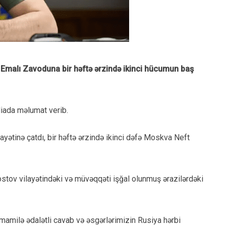
Emalı Zavoduna bir həftə ərzində ikinci hücumun baş
diada məlumat verib.
yətinə çatdı, bir həftə ərzində ikinci dəfə Moskva Neft
stov vilayətindəki və müvəqqəti işğal olunmuş ərazilərdəki
mamilə ədalətli cavab və əsgərlərimizin Rusiya hərbi