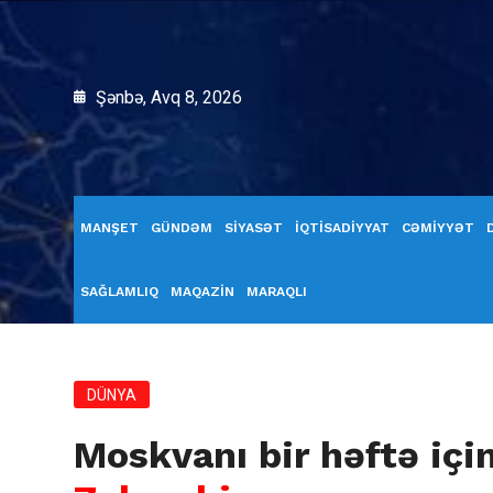
Şənbə, Avq 8, 2026
MANŞET
GÜNDƏM
SİYASƏT
İQTİSADİYYAT
CƏMİYYƏT
SAĞLAMLIQ
MAQAZİN
MARAQLI
DÜNYA
Moskvanı bir həftə içi