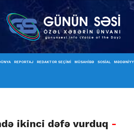
DÜNYA
REPORTAJ
REDAKTOR SEÇİMİ
MÜSAHİBƏ
SOSİAL
MƏDƏNİY
ndə ikinci dəfə vurduq
-