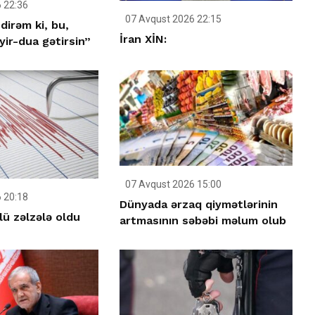
 22:36
07 Avqust 2026 22:15
dirəm ki, bu,
İran XİN:
ir-dua gətirsin”
07 Avqust 2026 15:00
 20:18
Dünyada ərzaq qiymətlərinin
ü zəlzələ oldu
artmasının səbəbi məlum olub