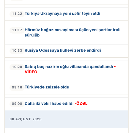
Türkiyə Ukraynaya yeni səfir təyin etdi
11:22
Hörmüz boğazının açılması üçün yeni şərtlər irəli
11:17
sürülüb
Rusiya Odessaya kütləvi zərbə endirdi
10:33
Sabiq baş nazirin oğlu villasında qandallandı
-
10:29
VİDEO
Türkiyədə zəlzələ oldu
09:16
Daha iki vəkil həbs edildi
-ÖZƏL
09:00
08 AVQUST 2026