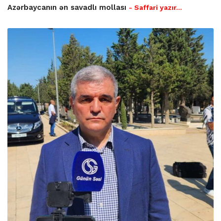
Azərbaycanın ən savadlı mollası
- Saffari yazır…