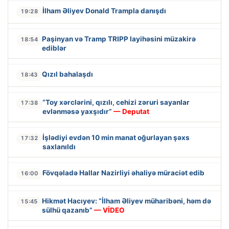
İlham Əliyev Donald Trampla danışdı
19:28
Paşinyan və Tramp TRIPP layihəsini müzakirə
18:54
ediblər
Qızıl bahalaşdı
18:43
“Toy xərclərini, qızılı, cehizi zəruri sayanlar
17:38
evlənməsə yaxşıdır”
— Deputat
İşlədiyi evdən 10 min manat oğurlayan şəxs
17:32
saxlanıldı
Fövqəladə Hallar Nazirliyi əhaliyə müraciət edib
16:00
Hikmət Hacıyev: “İlham Əliyev müharibəni, həm də
15:45
sülhü qazanıb”
— VİDEO