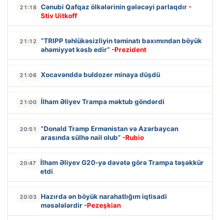
Cənubi Qafqaz ölkələrinin gələcəyi parlaqdır
-
21:18
Stiv Uitkoff
“TRIPP təhlükəsizliyin təminatı baxımından böyük
21:12
əhəmiyyət kəsb edir”
-Prezident
Xocavənddə buldozer minaya düşdü
21:08
İlham Əliyev Trampa məktub göndərdi
21:00
“Donald Tramp Ermənistan və Azərbaycan
20:51
arasında sülhə nail olub”
-Rubio
İlham Əliyev G20-yə dəvətə görə Trampa təşəkkür
20:47
etdi
Hazırda ən böyük narahatlığım iqtisadi
20:03
məsələlərdir
-Pezeşkian