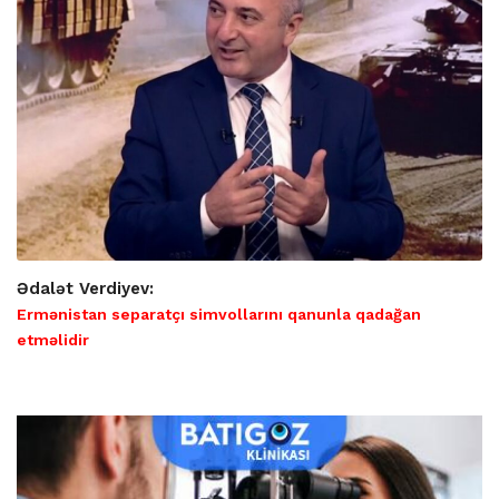
Ədalət Verdiyev:
Ermənistan separatçı simvollarını qanunla qadağan
etməlidir