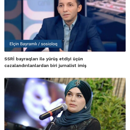
SSRİ bayraqları ilə yürüş etdiyi üçün
cəzalandırılanlardan biri jurnalist imiş