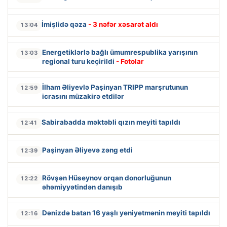
İmişlidə qəza
- 3 nəfər xəsarət aldı
13:04
Energetiklərlə bağlı ümumrespublika yarışının
13:03
regional turu keçirildi
- Fotolar
İlham Əliyevlə Paşinyan TRIPP marşrutunun
12:59
icrasını müzakirə etdilər
Sabirabadda məktəbli qızın meyiti tapıldı
12:41
Paşinyan Əliyevə zəng etdi
12:39
Rövşən Hüseynov orqan donorluğunun
12:22
əhəmiyyətindən danışıb
Dənizdə batan 16 yaşlı yeniyetmənin meyiti tapıldı
12:16