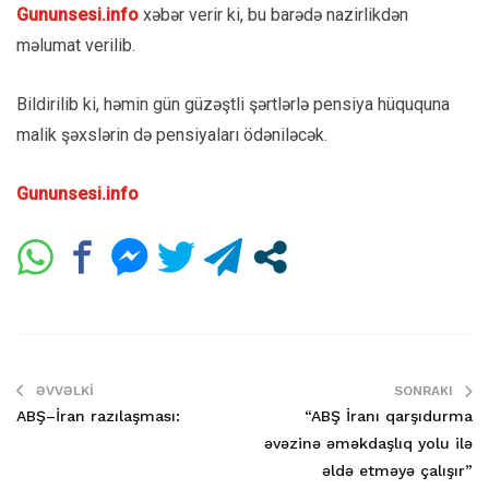
Gununsesi.info
xəbər verir ki, bu barədə nazirlikdən
məlumat verilib.
Bildirilib ki, həmin gün güzəştli şərtlərlə pensiya hüququna
malik şəxslərin də pensiyaları ödəniləcək.
Gununsesi.info
ƏVVƏLKI
SONRAKI
ABŞ–İran razılaşması:
“ABŞ İranı qarşıdurma
əvəzinə əməkdaşlıq yolu ilə
əldə etməyə çalışır”