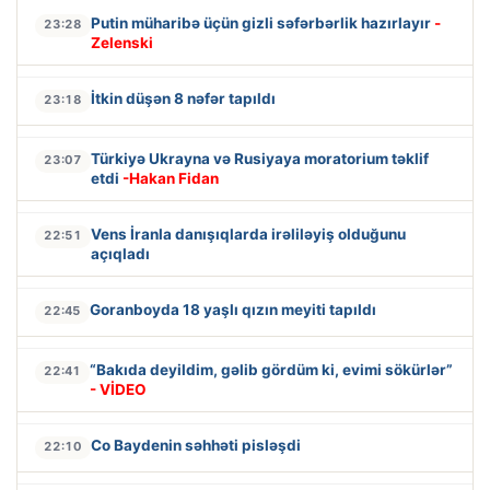
Putin müharibə üçün gizli səfərbərlik hazırlayır
-
23:28
Zelenski
İtkin düşən 8 nəfər tapıldı
23:18
Türkiyə Ukrayna və Rusiyaya moratorium təklif
23:07
etdi
-Hakan Fidan
Vens İranla danışıqlarda irəliləyiş olduğunu
22:51
açıqladı
Goranboyda 18 yaşlı qızın meyiti tapıldı
22:45
“Bakıda deyildim, gəlib gördüm ki, evimi sökürlər”
22:41
- VİDEO
Co Baydenin səhhəti pisləşdi
22:10