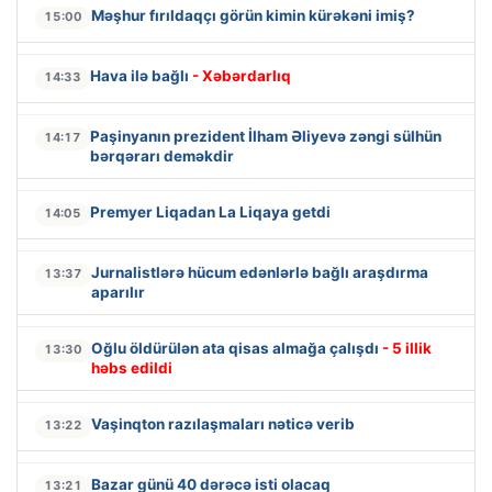
Məşhur fırıldaqçı görün kimin kürəkəni imiş?
15:00
Hava ilə bağlı
- Xəbərdarlıq
14:33
Paşinyanın prezident İlham Əliyevə zəngi sülhün
14:17
bərqərarı deməkdir
Premyer Liqadan La Liqaya getdi
14:05
Jurnalistlərə hücum edənlərlə bağlı araşdırma
13:37
aparılır
Oğlu öldürülən ata qisas almağa çalışdı
- 5 illik
13:30
həbs edildi
Vaşinqton razılaşmaları nəticə verib
13:22
Bazar günü 40 dərəcə isti olacaq
13:21