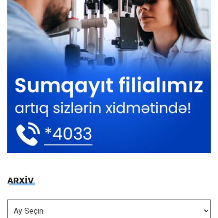
ARXİV
ARXİV