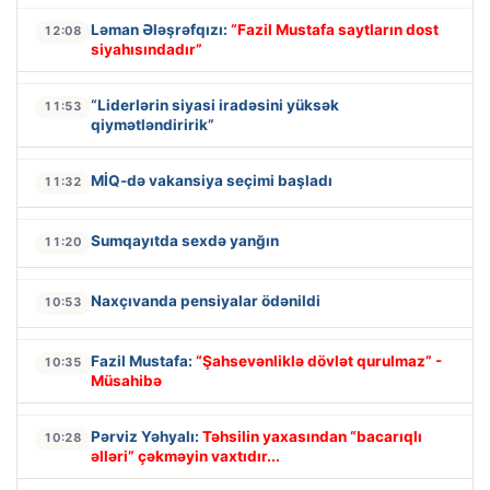
Ləman Ələşrəfqızı:
“Fazil Mustafa saytların dost
12:08
siyahısındadır”
“Liderlərin siyasi iradəsini yüksək
11:53
qiymətləndiririk”
MİQ-də vakansiya seçimi başladı
11:32
Sumqayıtda sexdə yanğın
11:20
Naxçıvanda pensiyalar ödənildi
10:53
Fazil Mustafa:
“Şahsevənliklə dövlət qurulmaz” -
10:35
Müsahibə
Pərviz Yəhyalı:
Təhsilin yaxasından “bacarıqlı
10:28
əlləri” çəkməyin vaxtıdır...