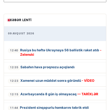
XƏBƏR LENTI
09 AVQUST 2026
Rusiya bu həftə Ukraynaya 56 ballistik raket atıb
-
12:40
Zelenski
Sabahın hava proqnozu açıqlandı
12:35
Xamenei uzun müddət sonra göründü
- VİDEO
12:23
Azərbaycanda 8 gün iş olmayacaq
— TARİXLƏR
12:15
Prezident sinqapurlu həmkarını təbrik etdi
11:44