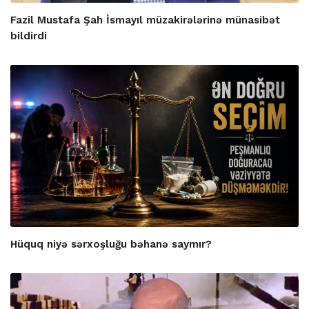
Fazil Mustafa Şah İsmayıl müzakirələrinə münasibət
bildirdi
Hüquq niyə sərxoşluğu bəhanə saymır?