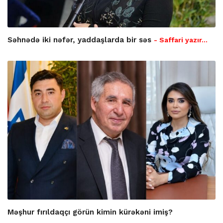
Səhnədə iki nəfər, yaddaşlarda bir səs
- Saffari yazır…
Məşhur fırıldaqçı görün kimin kürəkəni imiş?