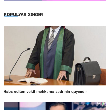
POPULYAR XƏBƏR
Həbs edilən vəkil məhkəmə sədrinin qayınıdır