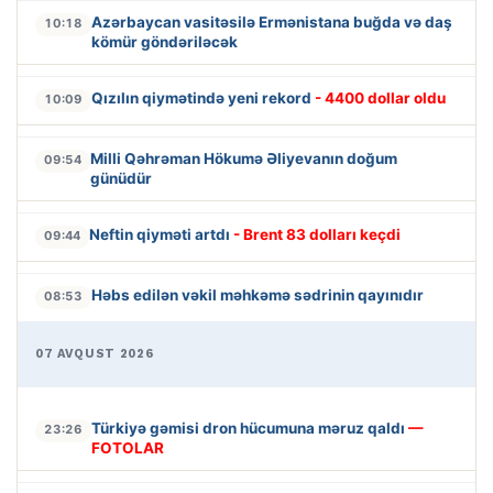
Azərbaycan vasitəsilə Ermənistana buğda və daş
10:18
kömür göndəriləcək
Qızılın qiymətində yeni rekord
- 4400 dollar oldu
10:09
Milli Qəhrəman Hökumə Əliyevanın doğum
09:54
günüdür
Neftin qiyməti artdı
- Brent 83 dolları keçdi
09:44
Həbs edilən vəkil məhkəmə sədrinin qayınıdır
08:53
07 AVQUST 2026
Türkiyə gəmisi dron hücumuna məruz qaldı
—
23:26
FOTOLAR