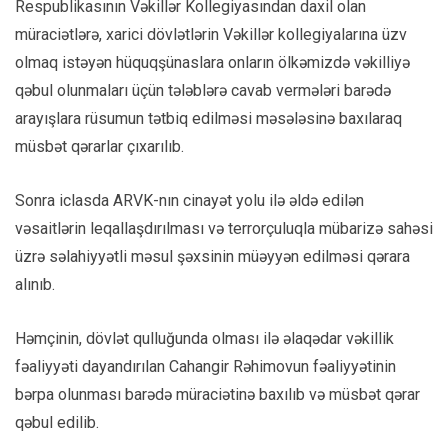
Respublikasının Vəkillər Kollegiyasından daxil olan
müraciətlərə, xarici dövlətlərin Vəkillər kollegiyalarına üzv
olmaq istəyən hüquqşünaslara onların ölkəmizdə vəkilliyə
qəbul olunmaları üçün tələblərə cavab vermələri barədə
arayışlara rüsumun tətbiq edilməsi məsələsinə baxılaraq
müsbət qərarlar çıxarılıb.
Sonra iclasda ARVK-nın cinayət yolu ilə əldə edilən
vəsaitlərin leqallaşdırılması və terrorçuluqla mübarizə sahəsi
üzrə səlahiyyətli məsul şəxsinin müəyyən edilməsi qərara
alınıb.
Həmçinin, dövlət qulluğunda olması ilə əlaqədar vəkillik
fəaliyyəti dayandırılan Cahangir Rəhimovun fəaliyyətinin
bərpa olunması barədə müraciətinə baxılıb və müsbət qərar
qəbul edilib.