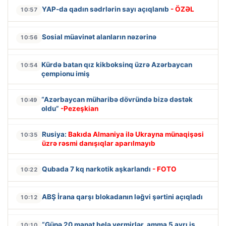
YAP-da qadın sədrlərin sayı açıqlanıb
- ÖZƏL
10:57
Sosial müavinət alanların nəzərinə
10:56
Kürdə batan qız kikboksinq üzrə Azərbaycan
10:54
çempionu imiş
“Azərbaycan müharibə dövründə bizə dəstək
10:49
oldu”
-Pezeşkian
Rusiya:
Bakıda Almaniya ilə Ukrayna münaqişəsi
10:35
üzrə rəsmi danışıqlar aparılmayıb
Qubada 7 kq narkotik aşkarlandı
- FOTO
10:22
ABŞ İrana qarşı blokadanın ləğvi şərtini açıqladı
10:12
“Günə 20 manat belə vermirlər, amma 5 ayrı iş
10:10