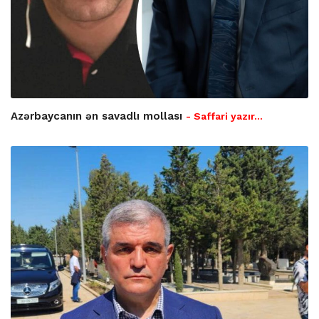
Azərbaycanın ən savadlı mollası
- Saffari yazır…