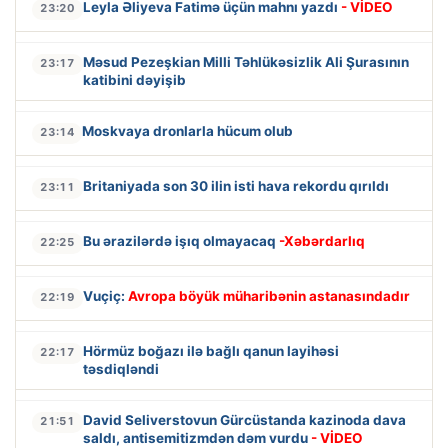
Leyla Əliyeva Fatimə üçün mahnı yazdı
- VİDEO
23:20
Məsud Pezeşkian Milli Təhlükəsizlik Ali Şurasının
23:17
katibini dəyişib
Moskvaya dronlarla hücum olub
23:14
Britaniyada son 30 ilin isti hava rekordu qırıldı
23:11
Bu ərazilərdə işıq olmayacaq
-Xəbərdarlıq
22:25
Vuçiç:
Avropa böyük müharibənin astanasındadır
22:19
Hörmüz boğazı ilə bağlı qanun layihəsi
22:17
təsdiqləndi
David Seliverstovun Gürcüstanda kazinoda dava
21:51
saldı, antisemitizmdən dəm vurdu
- VİDEO