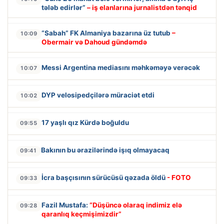
tələb edirlər”
– iş elanlarına jurnalistdən tənqid
“Sabah” FK Almaniya bazarına üz tutub
–
10:09
Obermair və Dahoud gündəmdə
Messi Argentina mediasını məhkəməyə verəcək
10:07
DYP velosipedçilərə müraciət etdi
10:02
17 yaşlı qız Kürdə boğuldu
09:55
Bakının bu ərazilərində işıq olmayacaq
09:41
İcra başçısının sürücüsü qəzada öldü
- FOTO
09:33
Fazil Mustafa:
“Düşüncə olaraq indimiz elə
09:28
qaranlıq keçmişimizdir”