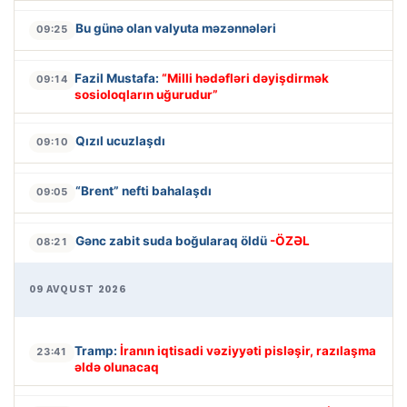
Bu günə olan valyuta məzənnələri
09:25
Fazil Mustafa:
“Milli hədəfləri dəyişdirmək
09:14
sosioloqların uğurudur”
Qızıl ucuzlaşdı
09:10
“Brent” nefti bahalaşdı
09:05
Gənc zabit suda boğularaq öldü
-ÖZƏL
08:21
09 AVQUST 2026
Tramp:
İranın iqtisadi vəziyyəti pisləşir, razılaşma
23:41
əldə olunacaq