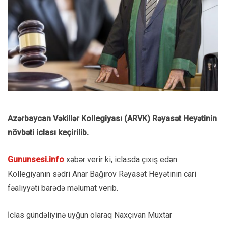
Azərbaycan Vəkillər Kollegiyası (ARVK) Rəyasət Heyətinin
növbəti iclası keçirilib.
Gununsesi.info
xəbər verir ki, iclasda çıxış edən
Kollegiyanın sədri Anar Bağırov Rəyasət Heyətinin cari
fəaliyyəti barədə məlumat verib.
İclas gündəliyinə uyğun olaraq Naxçıvan Muxtar