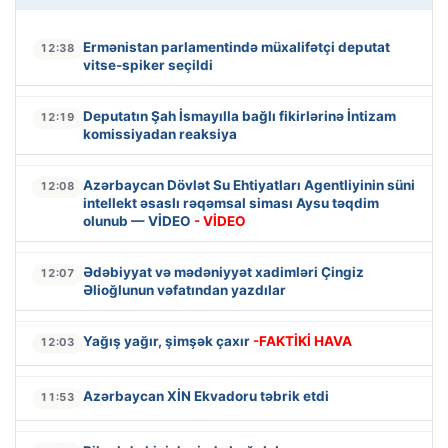
Ermənistan parlamentində müxalifətçi deputat
12:38
vitse-spiker seçildi
Deputatın Şah İsmayılla bağlı fikirlərinə İntizam
12:19
komissiyadan reaksiya
Azərbaycan Dövlət Su Ehtiyatları Agentliyinin süni
12:08
intellekt əsaslı rəqəmsal siması Aysu təqdim
olunub — VİDEO
- VİDEO
Ədəbiyyat və mədəniyyət xadimləri Çingiz
12:07
Əlioğlunun vəfatından yazdılar
Yağış yağır, şimşək çaxır
-FAKTİKİ HAVA
12:03
Azərbaycan XİN Ekvadoru təbrik etdi
11:53