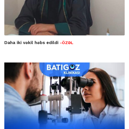
Daha iki vəkil həbs edildi
-ÖZƏL