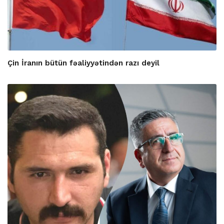
Çin İranın bütün fəaliyyətindən razı deyil