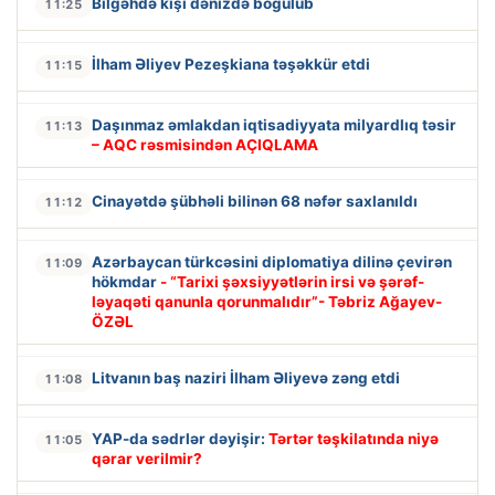
Bilgəhdə kişi dənizdə boğulub
11:25
İlham Əliyev Pezeşkiana təşəkkür etdi
11:15
Daşınmaz əmlakdan iqtisadiyyata milyardlıq təsir
11:13
– AQC rəsmisindən AÇIQLAMA
Cinayətdə şübhəli bilinən 68 nəfər saxlanıldı
11:12
Azərbaycan türkcəsini diplomatiya dilinə çevirən
11:09
hökmdar
- “Tarixi şəxsiyyətlərin irsi və şərəf-
ləyaqəti qanunla qorunmalıdır”- Təbriz Ağayev-
ÖZƏL
Litvanın baş naziri İlham Əliyevə zəng etdi
11:08
YAP-da sədrlər dəyişir:
Tərtər təşkilatında niyə
11:05
qərar verilmir?