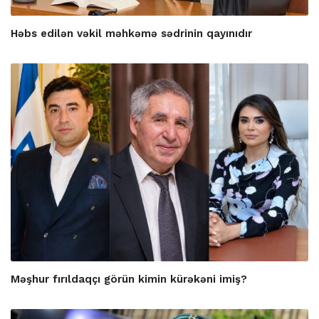
Həbs edilən vəkil məhkəmə sədrinin qayınıdır
Məşhur fırıldaqçı görün kimin kürəkəni imiş?