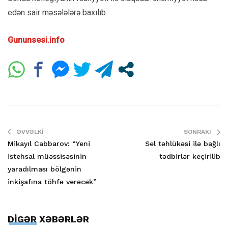
edən sair məsələlərə baxılıb.
Gununsesi.info
ƏVVƏLKI
SONRAKI
Mikayıl Cabbarov: “Yeni
Sel təhlükəsi ilə bağlı
istehsal müəssisəsinin
tədbirlər keçirilib
yaradılması bölgənin
inkişafına töhfə verəcək”
DİGƏR XƏBƏRLƏR