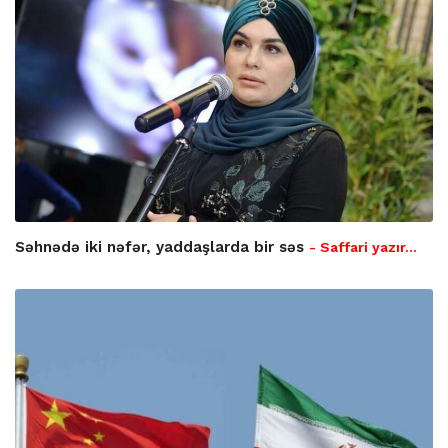
Səhnədə iki nəfər, yaddaşlarda bir səs
- Saffari yazır…