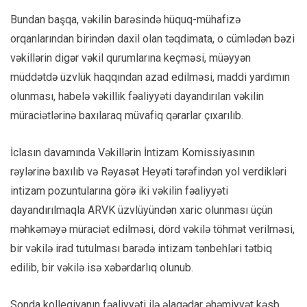
Bundan başqa, vəkilin barəsində hüquq-mühafizə
orqanlarından birindən daxil olan təqdimata, o cümlədən bəzi
vəkillərin digər vəkil qurumlarına keçməsi, müəyyən
müddətdə üzvlük haqqından azad edilməsi, maddi yardımın
olunması, habelə vəkillik fəaliyyəti dayandırılan vəkilin
müraciətlərinə baxılaraq müvafiq qərarlar çıxarılıb.
İclasın davamında Vəkillərin İntizam Komissiyasının
rəylərinə baxılıb və Rəyasət Heyəti tərəfindən yol verdikləri
intizam pozuntularına görə iki vəkilin fəaliyyəti
dayandırılmaqla ARVK üzvlüyündən xaric olunması üçün
məhkəməyə müraciət edilməsi, dörd vəkilə töhmət verilməsi,
bir vəkilə irad tutulması barədə intizam tənbehləri tətbiq
edilib, bir vəkilə isə xəbərdarlıq olunub.
Sonda kollegiyanın fəaliyyəti ilə əlaqədar əhəmiyyət kəsb