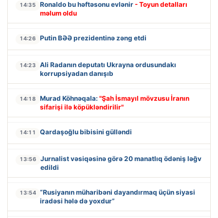
Ronaldo bu həftəsonu evlənir
- Toyun detalları
14:35
məlum oldu
Putin BƏƏ prezidentinə zəng etdi
14:26
Ali Radanın deputatı Ukrayna ordusundakı
14:23
korrupsiyadan danışıb
Murad Köhnəqala:
"Şah İsmayıl mövzusu İranın
14:18
sifarişi ilə köpükləndirilir"
Qardaşoğlu bibisini gülləndi
14:11
Jurnalist vəsiqəsinə görə 20 manatlıq ödəniş ləğv
13:56
edildi
“Rusiyanın müharibəni dayandırmaq üçün siyasi
13:54
iradəsi hələ də yoxdur”