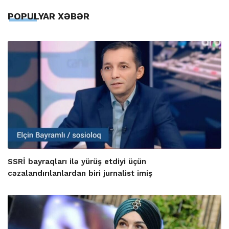
POPULYAR XƏBƏR
SSRİ bayraqları ilə yürüş etdiyi üçün
cəzalandırılanlardan biri jurnalist imiş