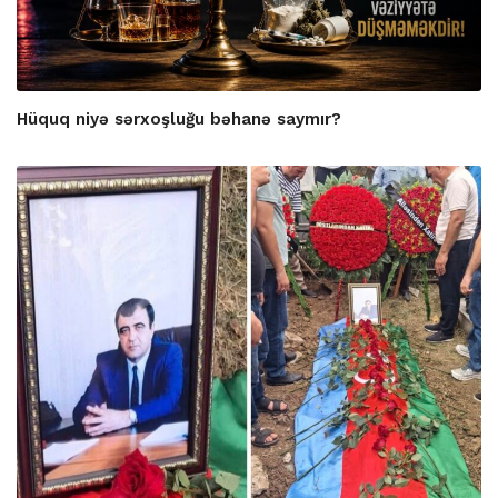
Hüquq niyə sərxoşluğu bəhanə saymır?