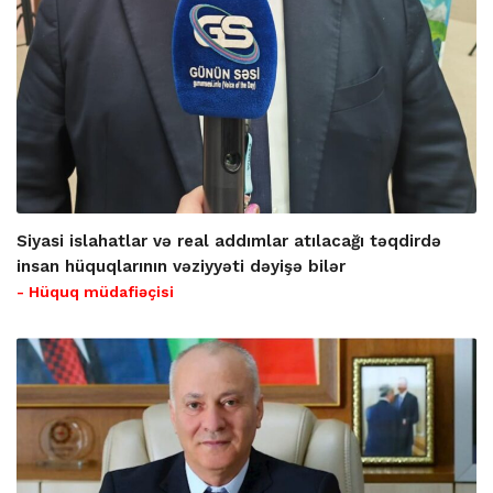
Siyasi islahatlar və real addımlar atılacağı təqdirdə
insan hüquqlarının vəziyyəti dəyişə bilər
- Hüquq müdafiəçisi