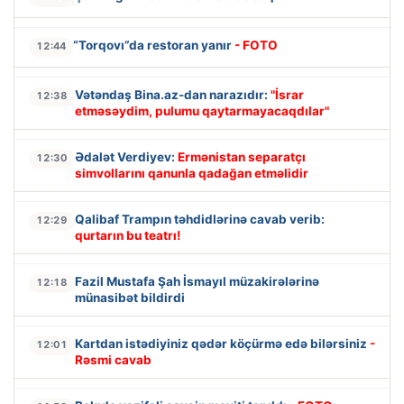
“Torqovı”da restoran yanır
- FOTO
12:44
Vətəndaş Bina.az-dan narazıdır:
"İsrar
12:38
etməsəydim, pulumu qaytarmayacaqdılar"
Ədalət Verdiyev:
Ermənistan separatçı
12:30
simvollarını qanunla qadağan etməlidir
Qalibaf Trampın təhdidlərinə cavab verib:
12:29
qurtarın bu teatrı!
Fazil Mustafa Şah İsmayıl müzakirələrinə
12:18
münasibət bildirdi
Kartdan istədiyiniz qədər köçürmə edə bilərsiniz
-
12:01
Rəsmi cavab