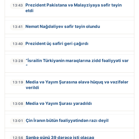
Prezident Pakistana və Malayziyaya səfir təyin
13:43
etdi
Nemət Nağdəliyev səfir təyin olundu
13:41
Prezident üç səfiri geri çağırdı
13:40
“İsrailin Türkiyənin maraqlarına zidd fəaliyyəti var
13:28
“
Media və Yayım Şurasına əlavə hüquq və vəzifələr
13:19
verildi
Media və Yayım Şurası yaradıldı
13:08
Çin İranın bütün fəaliyyətindən razı deyil
13:01
Şənbə günü 39 dərəcə isti olacaq
12:56