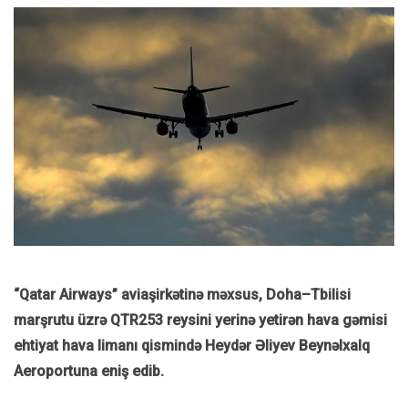
“Qatar Airways” aviaşirkətinə məxsus, Doha–Tbilisi
marşrutu üzrə QTR253 reysini yerinə yetirən hava gəmisi
ehtiyat hava limanı qismində Heydər Əliyev Beynəlxalq
Aeroportuna eniş edib.