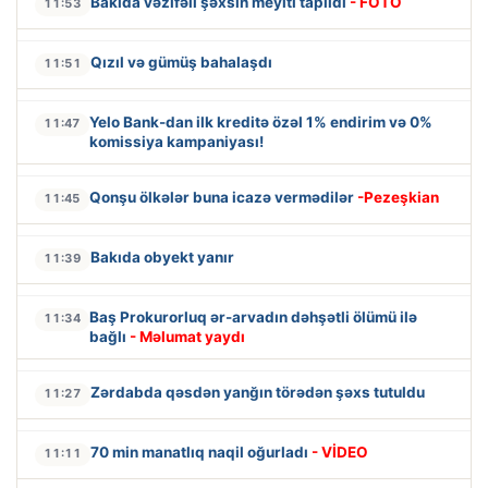
Bakıda vəzifəli şəxsin meyiti tapıldı
- FOTO
11:53
Qızıl və gümüş bahalaşdı
11:51
Yelo Bank-dan ilk kreditə özəl 1% endirim və 0%
11:47
komissiya kampaniyası!
Qonşu ölkələr buna icazə vermədilər
-Pezeşkian
11:45
Bakıda obyekt yanır
11:39
Baş Prokurorluq ər-arvadın dəhşətli ölümü ilə
11:34
bağlı
- Məlumat yaydı
Zərdabda qəsdən yanğın törədən şəxs tutuldu
11:27
70 min manatlıq naqil oğurladı
- VİDEO
11:11