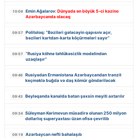
Emin Ağalarov:
Dünyada ən böyük 5-ci kazino
10:09
Azərbaycanda olacaq
Politoloq: “Bəziləri gələcəyin qapısını açır,
09:57
bəziləri kartdan-karta köçürmələri sayır”
“Rusiya köhnə təhlükəsizlik modelindən
09:57
uzaqlaşır”
Rusiyadan Ermənistana Azərbaycandan tranzit
09:46
keçməklə buğda və daş kömür göndəriləcək
Beyləqanda kanalda batan şəxsin meyiti axtarılır
09:43
Süleyman Kərimovun müsadirə olunan 250 milyon
09:34
dollarlıq superyaxtası üzən ofisə çevrilib
Azərbaycan nefti bahalaşıb
09:19