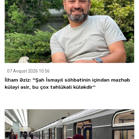
07 Avqust 2026 10:56
İlham Əziz: “Şah İsmayıl söhbətinin içindən məzhəb
küləyi əsir, bu çox təhlükəli küləkdir”