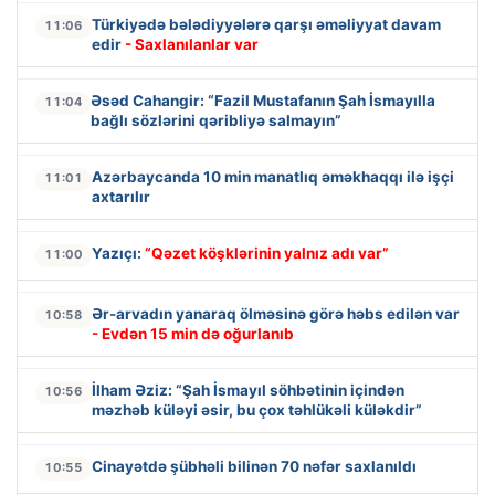
Türkiyədə bələdiyyələrə qarşı əməliyyat davam
11:06
edir
- Saxlanılanlar var
Əsəd Cahangir: “Fazil Mustafanın Şah İsmayılla
11:04
bağlı sözlərini qəribliyə salmayın”
Azərbaycanda 10 min manatlıq əməkhaqqı ilə işçi
11:01
axtarılır
Yazıçı:
“Qəzet köşklərinin yalnız adı var”
11:00
Ər-arvadın yanaraq ölməsinə görə həbs edilən var
10:58
- Evdən 15 min də oğurlanıb
İlham Əziz: “Şah İsmayıl söhbətinin içindən
10:56
məzhəb küləyi əsir, bu çox təhlükəli küləkdir”
Cinayətdə şübhəli bilinən 70 nəfər saxlanıldı
10:55