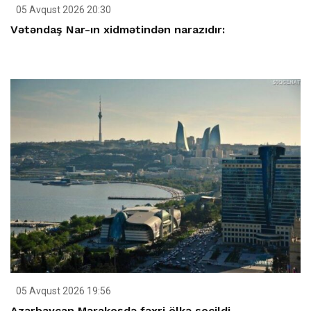
05 Avqust 2026 20:30
Vətəndaş Nar-ın xidmətindən narazıdır:
05 Avqust 2026 19:56
Azərbaycan Mərakeşdə fəxri ölkə seçildi