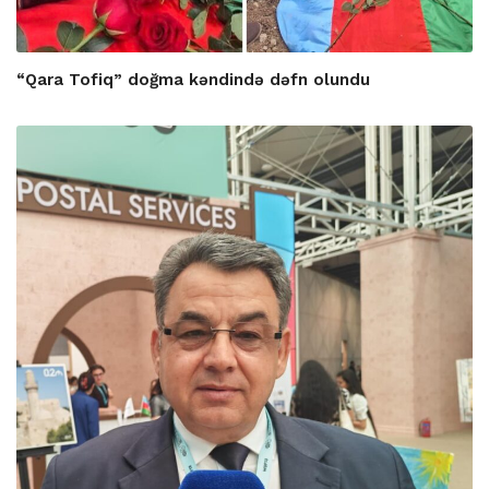
“Qara Tofiq” doğma kəndində dəfn olundu