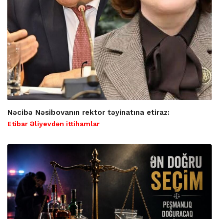
Nəcibə Nəsibovanın rektor təyinatına etiraz:
Etibar Əliyevdən ittihamlar