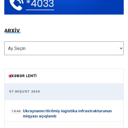
ARXİV
ARXİV
XƏBƏR LENTI
07 AVQUST 2026
Ukraynanın itirilmiş logistika infrastrukturunun
14:44
miqyası açıqlanıb