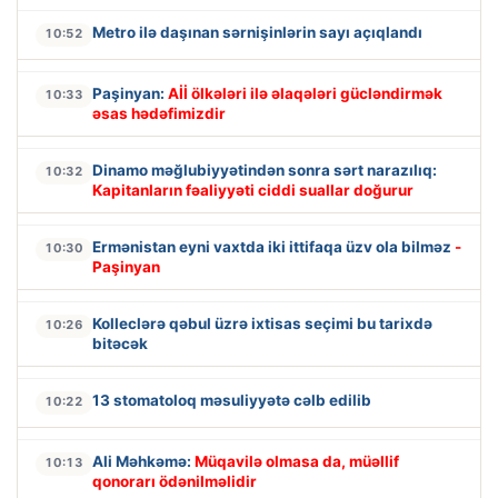
Metro ilə daşınan sərnişinlərin sayı açıqlandı
10:52
Paşinyan:
Aİİ ölkələri ilə əlaqələri gücləndirmək
10:33
əsas hədəfimizdir
Dinamo məğlubiyyətindən sonra sərt narazılıq:
10:32
Kapitanların fəaliyyəti ciddi suallar doğurur
Ermənistan eyni vaxtda iki ittifaqa üzv ola bilməz
-
10:30
Paşinyan
Kolleclərə qəbul üzrə ixtisas seçimi bu tarixdə
10:26
bitəcək
13 stomatoloq məsuliyyətə cəlb edilib
10:22
Ali Məhkəmə:
Müqavilə olmasa da, müəllif
10:13
qonorarı ödənilməlidir