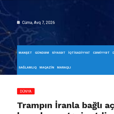
Cümə, Avq 7, 2026
MANŞET
GÜNDƏM
SİYASƏT
İQTİSADİYYAT
CƏMİYYƏT
SAĞLAMLIQ
MAQAZİN
MARAQLI
DÜNYA
Trampın İranla bağlı a