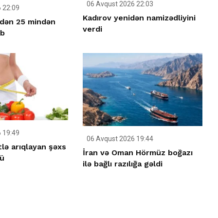
06 Avqust 2026 22:03
 22:09
Kadırov yenidən namizədliyini
idən 25 mindən
verdi
üb
 19:49
06 Avqust 2026 19:44
tlə arıqlayan şəxs
İran və Oman Hörmüz boğazı
ü
ilə bağlı razılığa gəldi