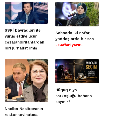
SSRİ bayraqları ilə
Səhnədə iki nəfər,
yürüş etdiyi üçün
yaddaşlarda bir səs
cəzalandırılanlardan
- Saffari yazır…
biri jurnalist imiş
Hüquq niyə
sərxoşluğu bəhanə
saymır?
Nəcibə Nəsibovanın
rektor təyinatına