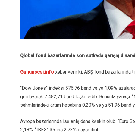
Qlobal fond bazarlarında son sutkada qarışıq dinam
Gununsesi.info
xəbər verir ki, ABŞ fond bazarlarında t
“Dow Jones” indeksi 576,76 bənd və ya 1,09% azalara
geriləyərək 7 482,71 bənd təşkil edib. Bununla yanaşı, 
səhmlərindəki artım hesabına 0,20% və ya 51,96 bənd y
Avropa bazarlarında isə eniş daha kəskin olub. “Euro 
2,18%, “IBEX” 35 isə 2,73% dəyər itirib.