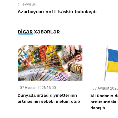
ƏVVƏLKI
Azərbaycan nefti kəskin bahalaşdı
DİGƏR XƏBƏRLƏR
07 Avqust 2026 15:00
07 Avqust 2026
Dünyada ərzaq qiymətlərinin
Ali Radanın 
artmasının səbəbi məlum olub
ordusundakı 
danışıb