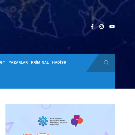
YƏT
YAZARLAR
KRİMİNAL
HADİSƏ