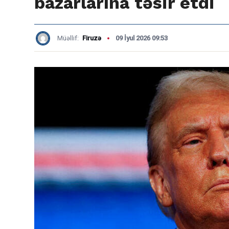
bazarlarına təsir etdi
Müəllif:
Firuzə
09 İyul 2026 09:53