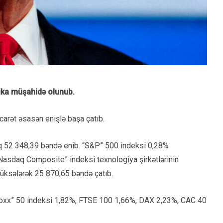
ika müşahidə olunub.
icarət əsasən enişlə başa çatıb.
q 52 348,39 bəndə enib. “S&P” 500 indeksi 0,28%
“Nasdaq Composite” indeksi texnologiya şirkətlərinin
üksələrək 25 870,65 bəndə çatıb.
Stoxx” 50 indeksi 1,82%, FTSE 100 1,66%, DAX 2,23%, CAC 40