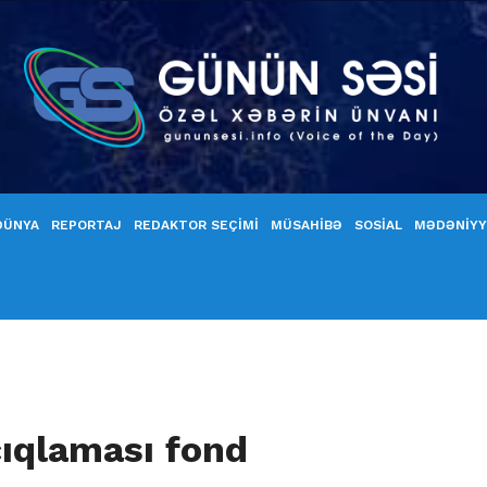
DÜNYA
REPORTAJ
REDAKTOR SEÇİMİ
MÜSAHİBƏ
SOSİAL
MƏDƏNİY
çıqlaması fond