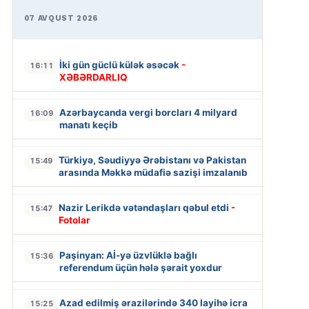
07 AVQUST 2026
İki gün güclü külək əsəcək
-
16:11
XƏBƏRDARLIQ
Azərbaycanda vergi borcları 4 milyard
16:09
manatı keçib
Türkiyə, Səudiyyə Ərəbistanı və Pakistan
15:49
arasında Məkkə müdafiə sazişi imzalanıb
Nazir Lerikdə vətəndaşları qəbul etdi
-
15:47
Fotolar
Paşinyan: Aİ-yə üzvlüklə bağlı
15:36
referendum üçün hələ şərait yoxdur
Azad edilmiş ərazilərində 340 layihə icra
15:25