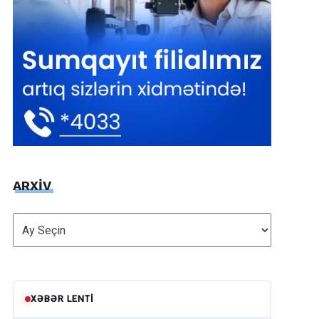
ARXİV
ARXİV
XƏBƏR LENTI