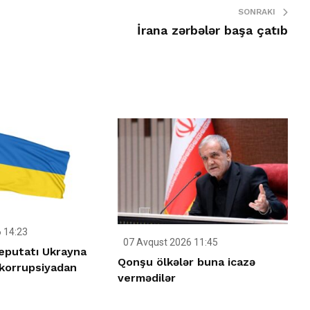
SONRAKI
İrana zərbələr başa çatıb
 14:23
07 Avqust 2026 11:45
deputatı Ukrayna
Qonşu ölkələr buna icazə
korrupsiyadan
vermədilər