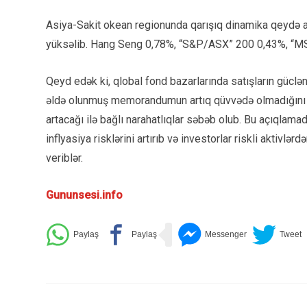
Asiya-Sakit okean regionunda qarışıq dinamika qeydə a
yüksəlib. Hang Seng 0,78%, “S&P/ASX” 200 0,43%, “MSC
Qeyd edək ki, qlobal fond bazarlarında satışların güc
əldə olunmuş memorandumun artıq qüvvədə olmadığını b
artacağı ilə bağlı narahatlıqlar səbəb olub. Bu açıqlam
inflyasiya risklərini artırıb və investorlar riskli aktivlə
veriblər.
Gununsesi.info