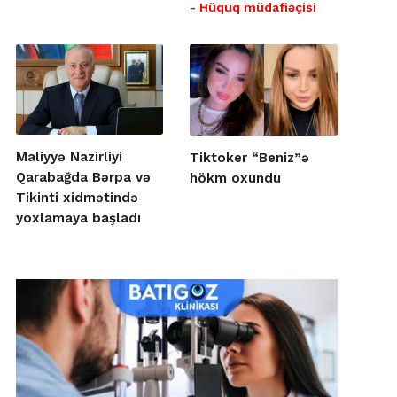
- Hüquq müdafiəçisi
Maliyyə Nazirliyi
Tiktoker “Beniz”ə
Qarabağda Bərpa və
hökm oxundu
Tikinti xidmətində
yoxlamaya başladı