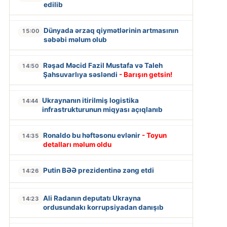
edilib
Dünyada ərzaq qiymətlərinin artmasının
15:00
səbəbi məlum olub
Rəşad Məcid Fazil Mustafa və Taleh
14:50
Şahsuvarlıya səsləndi
- Barışın getsin!
Ukraynanın itirilmiş logistika
14:44
infrastrukturunun miqyası açıqlanıb
Ronaldo bu həftəsonu evlənir
- Toyun
14:35
detalları məlum oldu
Putin BƏƏ prezidentinə zəng etdi
14:26
Ali Radanın deputatı Ukrayna
14:23
ordusundakı korrupsiyadan danışıb