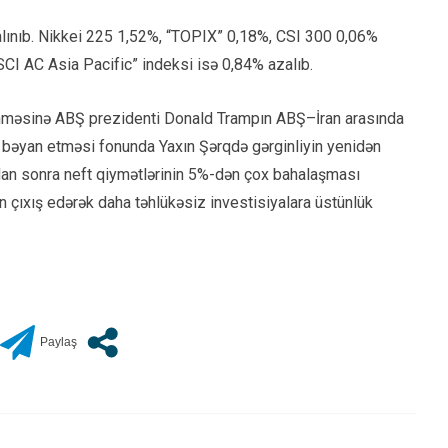
lınıb. Nikkei 225 1,52%, “TOPIX” 0,18%, CSI 300 0,06%
I AC Asia Pacific” indeksi isə 0,84% azalıb.
lənməsinə ABŞ prezidenti Donald Trampın ABŞ–İran arasında
əyan etməsi fonunda Yaxın Şərqdə gərginliyin yenidən
adan sonra neft qiymətlərinin 5%-dən çox bahalaşması
rdən çıxış edərək daha təhlükəsiz investisiyalara üstünlük