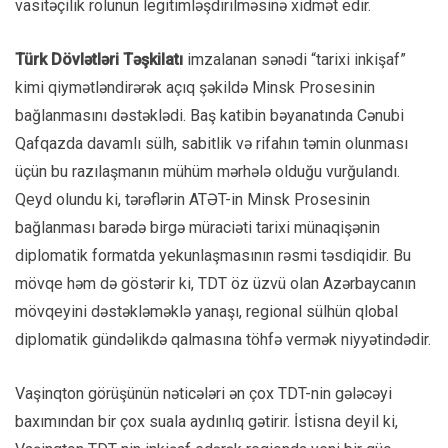
vasitəçilik rolunun legitimləşdirilməsinə xidmət edir.
Türk Dövlətləri Təşkilatı
imzalanan sənədi “tarixi inkişaf”
kimi qiymətləndirərək açıq şəkildə Minsk Prosesinin
bağlanmasını dəstəklədi. Baş katibin bəyanatında Cənubi
Qafqazda davamlı sülh, sabitlik və rifahın təmin olunması
üçün bu razılaşmanın mühüm mərhələ olduğu vurğulandı.
Qeyd olundu ki, tərəflərin ATƏT-in Minsk Prosesinin
bağlanması barədə birgə müraciəti tarixi münaqişənin
diplomatik formatda yekunlaşmasının rəsmi təsdiqidir. Bu
mövqe həm də göstərir ki, TDT öz üzvü olan Azərbaycanın
mövqeyini dəstəkləməklə yanaşı, regional sülhün qlobal
diplomatik gündəlikdə qalmasına töhfə vermək niyyətindədir.
Vaşinqton görüşünün nəticələri ən çox TDT-nin gələcəyi
baxımından bir çox suala aydınlıq gətirir. İstisna deyil ki,