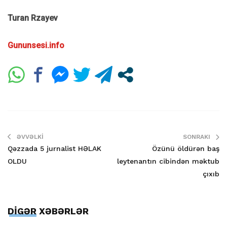
Turan Rzayev
Gununsesi.info
ƏVVƏLKI
SONRAKI
Qəzzada 5 jurnalist HƏLAK
Özünü öldürən baş
OLDU
leytenantın cibindən məktub
çıxıb
DİGƏR XƏBƏRLƏR