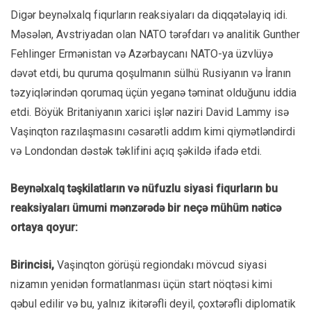
Digər beynəlxalq fiqurların reaksiyaları da diqqətəlayiq idi.
Məsələn, Avstriyadan olan NATO tərəfdarı və analitik Gunther
Fehlinger Ermənistan və Azərbaycanı NATO-ya üzvlüyə
dəvət etdi, bu quruma qoşulmanın sülhü Rusiyanın və İranın
təzyiqlərindən qorumaq üçün yeganə təminat olduğunu iddia
etdi. Böyük Britaniyanın xarici işlər naziri David Lammy isə
Vaşinqton razılaşmasını cəsarətli addım kimi qiymətləndirdi
və Londondan dəstək təklifini açıq şəkildə ifadə etdi.
Beynəlxalq təşkilatların və nüfuzlu siyasi fiqurların bu
reaksiyaları ümumi mənzərədə bir neçə mühüm nəticə
ortaya qoyur:
Birincisi,
Vaşinqton görüşü regiondakı mövcud siyasi
nizamın yenidən formatlanması üçün start nöqtəsi kimi
qəbul edilir və bu, yalnız ikitərəfli deyil, çoxtərəfli diplomatik