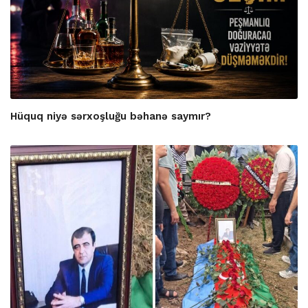
Hüquq niyə sərxoşluğu bəhanə saymır?