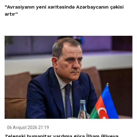
“Avrasiyanın yeni xəritəsində Azərbaycanın çəkisi
artır”
06 Avqust 2026 21:19
Zelenski humanitar yardıma görə İlham Əliyevə