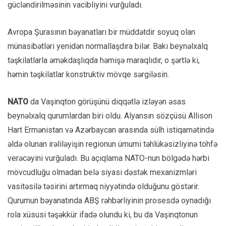
gücləndirilməsinin vacibliyini vurğuladı.
Avropa Şurasının bəyanatları bir müddətdir soyuq olan
münasibətləri yenidən normallaşdıra bilər. Bakı beynəlxalq
təşkilatlarla əməkdaşlıqda həmişə maraqlıdır, o şərtlə ki,
həmin təşkilatlar konstruktiv mövqe sərgiləsin.
NATO
da Vaşinqton görüşünü diqqətlə izləyən əsas
beynəlxalq qurumlardan biri oldu. Alyansın sözçüsü Allison
Hart Ermənistan və Azərbaycan arasında sülh istiqamətində
əldə olunan irəliləyişin regionun ümumi təhlükəsizliyinə töhfə
verəcəyini vurğuladı. Bu açıqlama NATO-nun bölgədə hərbi
mövcudluğu olmadan belə siyasi dəstək mexanizmləri
vasitəsilə təsirini artırmaq niyyətində olduğunu göstərir.
Qurumun bəyanatında ABŞ rəhbərliyinin prosesdə oynadığı
rola xüsusi təşəkkür ifadə olundu ki, bu da Vaşinqtonun