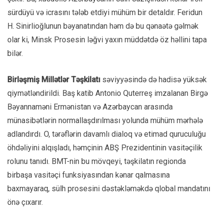
sürdüyü və icrasını tələb etdiyi mühüm bir detaldır. Feridun
H. Sinirlioğlunun bəyanatından həm də bu qənaətə gəlmək
olar ki, Minsk Prosesin ləğvi yaxın müddətdə öz həllini tapa
bilər.
Birləşmiş Millətlər Təşkilatı
səviyyəsində də hadisə yüksək
qiymətləndirildi. Baş katib Antonio Quterreş imzalanan Birgə
Bəyannaməni Ermənistan və Azərbaycan arasında
münasibətlərin normallaşdırılması yolunda mühüm mərhələ
adlandırdı. O, tərəflərin davamlı dialoq və etimad quruculuğu
öhdəliyini alqışladı, həmçinin ABŞ Prezidentinin vasitəçilik
rolunu tanıdı. BMT-nin bu mövqeyi, təşkilatın regionda
birbaşa vasitəçi funksiyasından kənar qalmasına
baxmayaraq, sülh prosesini dəstəkləməkdə qlobal mandatını
önə çıxarır.