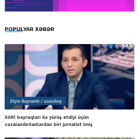
POPULYAR XƏBƏR
SSRİ bayraqları ilə yürüş etdiyi üçün
cəzalandırılanlardan biri jurnalist imiş