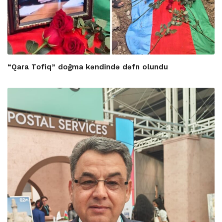
“Qara Tofiq” doğma kəndində dəfn olundu