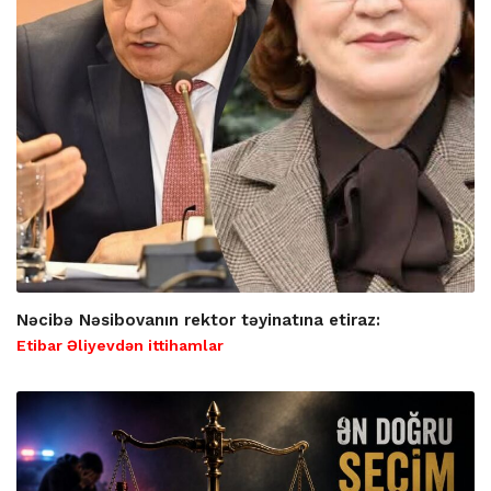
Nəcibə Nəsibovanın rektor təyinatına etiraz:
Etibar Əliyevdən ittihamlar