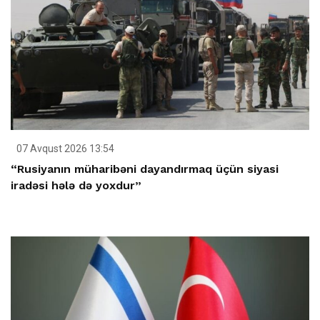
07 Avqust 2026 13:54
“Rusiyanın müharibəni dayandırmaq üçün siyasi
iradəsi hələ də yoxdur”