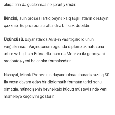
əlaqələrin də güclənməsinə şərait yaradır.
İkincisi,
sülh prosesi artıq beynəlxalq təşkilatların dəstəyini
qazanıb. Bu prosesi sürətləndirə biləcək detaldır.
Üçüncüsü,
bəyanatlarda ABŞ-ın vasitəçilik rolunun
vurğulanması Vaşinqtonun regionda diplomatik nüfuzunu
artırır və bu, həm Brüssellə, həm də Moskva ilə geosiyasi
rəqabətdə yeni balanslar formalaşdırır.
Nəhayət, Minsk Prosesinin dayandırılması barədə razılıq 30
ilə yaxın davam edən bir diplomatik formatın tarixi sonu
olmaqla, münaqişənin beynəlxalq hüquq müstəvisində yeni
mərhələyə keçdiyini göstərir.