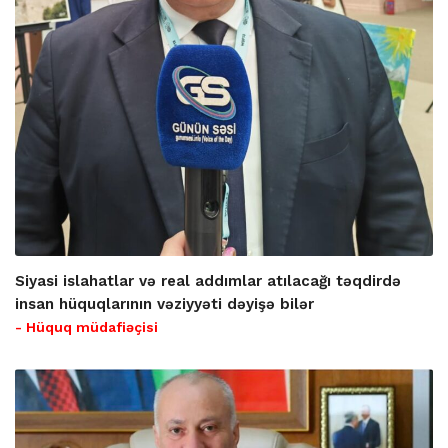
Siyasi islahatlar və real addımlar atılacağı təqdirdə
insan hüquqlarının vəziyyəti dəyişə bilər
- Hüquq müdafiəçisi