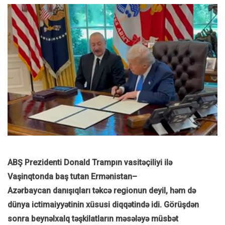
ABŞ Prezidenti Donald Trampın vasitəçiliyi ilə
Vaşinqtonda baş tutan Ermənistan–
Azərbaycan danışıqları təkcə regionun deyil, həm də
dünya ictimaiyyətinin xüsusi diqqətində idi. Görüşdən
sonra beynəlxalq təşkilatların məsələyə müsbət