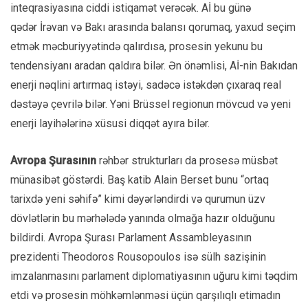
inteqrasiyasına ciddi istiqamət verəcək. Aİ bu günə
qədər İrəvan və Bakı arasında balansı qorumaq, yaxud seçim
etmək məcburiyyətində qalırdısa, prosesin yekunu bu
tendensiyanı aradan qaldıra bilər. Ən önəmlisi, Aİ-nin Bakıdan
enerji nəqlini artırmaq istəyi, sadəcə istəkdən çıxaraq real
dəstəyə çevrilə bilər. Yəni Brüssel regionun mövcud və yeni
enerji layihələrinə xüsusi diqqət ayıra bilər.
Avropa Şurasının
rəhbər strukturları da prosesə müsbət
münasibət göstərdi. Baş katib Alain Berset bunu “ortaq
tarixdə yeni səhifə” kimi dəyərləndirdi və qurumun üzv
dövlətlərin bu mərhələdə yanında olmağa hazır olduğunu
bildirdi. Avropa Şurası Parlament Assambleyasının
prezidenti Theodoros Rousopoulos isə sülh sazişinin
imzalanmasını parlament diplomatiyasının uğuru kimi təqdim
etdi və prosesin möhkəmlənməsi üçün qarşılıqlı etimadın