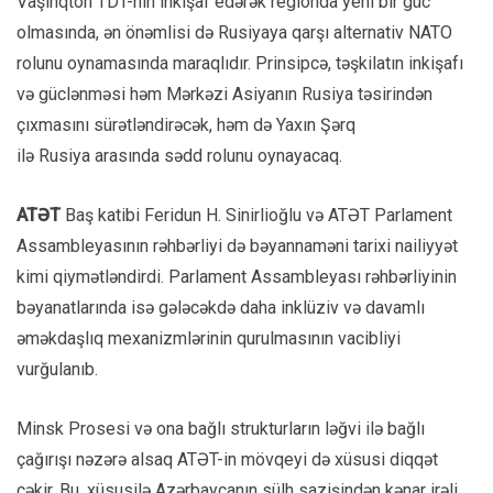
Vaşinqton TDT-nin inkişaf edərək regionda yeni bir güc
olmasında, ən önəmlisi də Rusiyaya qarşı alternativ NATO
rolunu oynamasında maraqlıdır. Prinsipcə, təşkilatın inkişafı
və güclənməsi həm Mərkəzi Asiyanın Rusiya təsirindən
çıxmasını sürətləndirəcək, həm də Yaxın Şərq
ilə Rusiya arasında sədd rolunu oynayacaq.
ATƏT
Baş katibi Feridun H. Sinirlioğlu və ATƏT Parlament
Assambleyasının rəhbərliyi də bəyannaməni tarixi nailiyyət
kimi qiymətləndirdi. Parlament Assambleyası rəhbərliyinin
bəyanatlarında isə gələcəkdə daha inklüziv və davamlı
əməkdaşlıq mexanizmlərinin qurulmasının vacibliyi
vurğulanıb.
Minsk Prosesi və ona bağlı strukturların ləğvi ilə bağlı
çağırışı nəzərə alsaq ATƏT-in mövqeyi də xüsusi diqqət
çəkir. Bu, xüsusilə Azərbaycanın sülh sazişindən kənar irəli