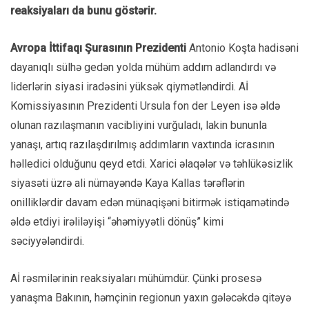
reaksiyaları da bunu göstərir.
Avropa İttifaqı Şurasının Prezidenti
Antonio Koşta hadisəni
dayanıqlı sülhə gedən yolda mühüm addım adlandırdı və
liderlərin siyasi iradəsini yüksək qiymətləndirdi. Aİ
Komissiyasının Prezidenti Ursula fon der Leyen isə əldə
olunan razılaşmanın vacibliyini vurğuladı, lakin bununla
yanaşı, artıq razılaşdırılmış addımların vaxtında icrasının
həlledici olduğunu qeyd etdi. Xarici əlaqələr və təhlükəsizlik
siyasəti üzrə ali nümayəndə Kaya Kallas tərəflərin
onilliklərdir davam edən münaqişəni bitirmək istiqamətində
əldə etdiyi irəliləyişi “əhəmiyyətli dönüş” kimi
səciyyələndirdi.
Aİ rəsmilərinin reaksiyaları mühümdür. Çünki prosesə
yanaşma Bakının, həmçinin regionun yaxın gələcəkdə qitəyə