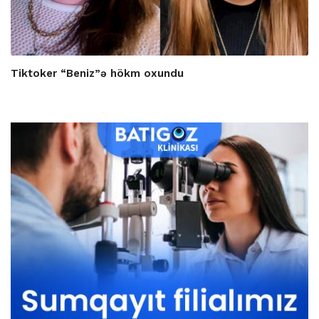
Tiktoker “Beniz”ə hökm oxundu