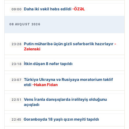
Daha iki vəkil həbs edildi
-ÖZƏL
09:00
08 AVQUST 2026
Putin müharibə üçün gizli səfərbərlik hazırlayır
-
23:28
Zelenski
İtkin düşən 8 nəfər tapıldı
23:18
Türkiyə Ukrayna və Rusiyaya moratorium təklif
23:07
etdi
-Hakan Fidan
Vens İranla danışıqlarda irəliləyiş olduğunu
22:51
açıqladı
Goranboyda 18 yaşlı qızın meyiti tapıldı
22:45