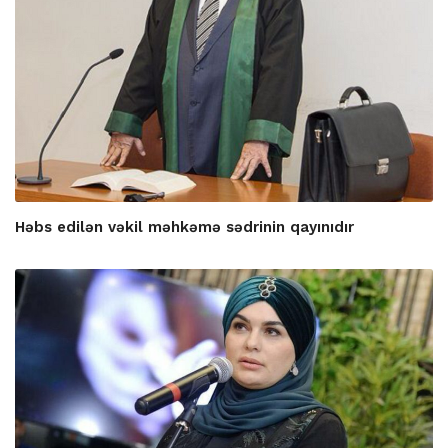
Həbs edilən vəkil məhkəmə sədrinin qayınıdır