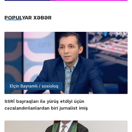
POPULYAR XƏBƏR
SSRİ bayraqları ilə yürüş etdiyi üçün
cəzalandırılanlardan biri jurnalist imiş