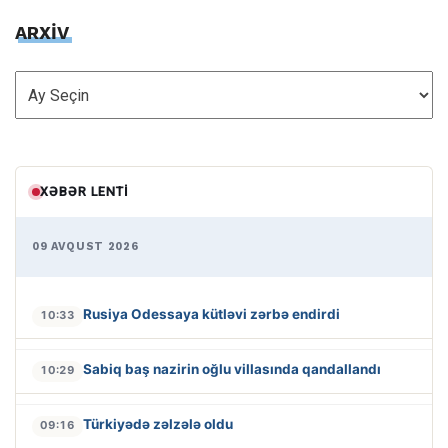
ARXİV
ARXİV
XƏBƏR LENTI
09 AVQUST 2026
Rusiya Odessaya kütləvi zərbə endirdi
10:33
Sabiq baş nazirin oğlu villasında qandallandı
10:29
Türkiyədə zəlzələ oldu
09:16