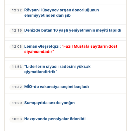
Rövşən Hüseynov orqan donorluğunun
12:22
əhəmiyyətindən danışıb
Dənizdə batan 16 yaşlı yeniyetmənin meyiti tapıldı
12:16
Ləman Ələşrəfqızı:
“Fazil Mustafa saytların dost
12:08
siyahısındadır”
“Liderlərin siyasi iradəsini yüksək
11:53
qiymətləndiririk”
MİQ-də vakansiya seçimi başladı
11:32
Sumqayıtda sexdə yanğın
11:20
Naxçıvanda pensiyalar ödənildi
10:53