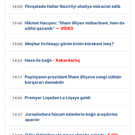
Fövqəladə Hallar Nazirliyi əhaliyə müraciət edib
16:00
Hikmət Hacıyev: “İlham Əliyev müharibəni, həm də
15:45
sülhü qazanıb”
— VİDEO
Məşhur fırıldaqçı görün kimin kürəkəni imiş?
15:00
Hava ilə bağlı
- Xəbərdarlıq
14:33
Paşinyanın prezident İlham Əliyevə zəngi sülhün
14:17
bərqərarı deməkdir
Premyer Liqadan La Liqaya getdi
14:05
Jurnalistlərə hücum edənlərlə bağlı araşdırma
13:37
aparılır