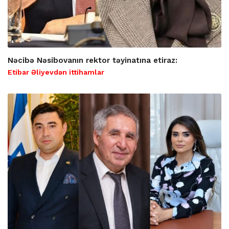
Nəcibə Nəsibovanın rektor təyinatına etiraz:
Etibar Əliyevdən ittihamlar