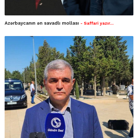
Azərbaycanın ən savadlı mollası
- Saffari yazır…