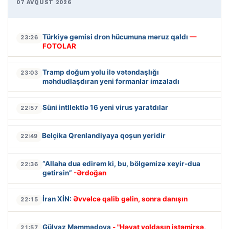
07 AVQUST 2026
Türkiyə gəmisi dron hücumuna məruz qaldı
—
23:26
FOTOLAR
Tramp doğum yolu ilə vətəndaşlığı
23:03
məhdudlaşdıran yeni fərmanlar imzaladı
Süni intllektlə 16 yeni virus yaratdılar
22:57
Belçika Qrenlandiyaya qoşun yeridir
22:49
“Allaha dua edirəm ki, bu, bölgəmizə xeyir-dua
22:36
gətirsin”
-Ərdoğan
İran XİN:
Əvvəlcə qalib gəlin, sonra danışın
22:15
Gülyaz Məmmədova
- "Həyat yoldaşın istəmirsə,
21:57