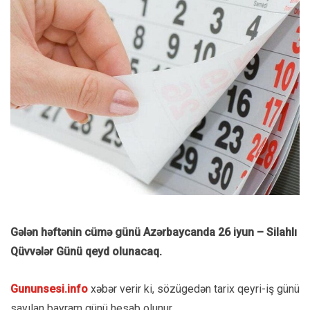
Gələn həftənin cümə günü Azərbaycanda 26 iyun – Silahlı
Qüvvələr Günü qeyd olunacaq.
Gununsesi.info
xəbər verir ki, sözügedən tarix qeyri-iş günü
sayılan bayram günü hesab olunur.