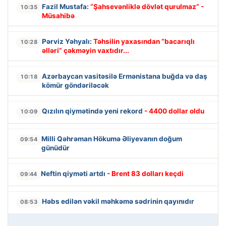
Fazil Mustafa:
“Şahsevənliklə dövlət qurulmaz” -
10:35
Müsahibə
Pərviz Yəhyalı:
Təhsilin yaxasından “bacarıqlı
10:28
əlləri” çəkməyin vaxtıdır...
Azərbaycan vasitəsilə Ermənistana buğda və daş
10:18
kömür göndəriləcək
Qızılın qiymətində yeni rekord
- 4400 dollar oldu
10:09
Milli Qəhrəman Hökumə Əliyevanın doğum
09:54
günüdür
Neftin qiyməti artdı
- Brent 83 dolları keçdi
09:44
Həbs edilən vəkil məhkəmə sədrinin qayınıdır
08:53