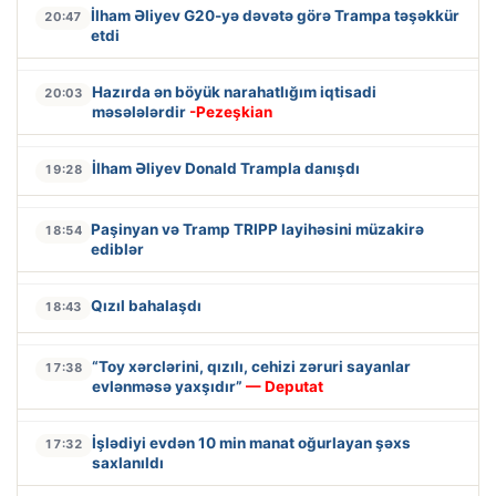
İlham Əliyev G20-yə dəvətə görə Trampa təşəkkür
20:47
etdi
Hazırda ən böyük narahatlığım iqtisadi
20:03
məsələlərdir
-Pezeşkian
İlham Əliyev Donald Trampla danışdı
19:28
Paşinyan və Tramp TRIPP layihəsini müzakirə
18:54
ediblər
Qızıl bahalaşdı
18:43
“Toy xərclərini, qızılı, cehizi zəruri sayanlar
17:38
evlənməsə yaxşıdır”
— Deputat
İşlədiyi evdən 10 min manat oğurlayan şəxs
17:32
saxlanıldı