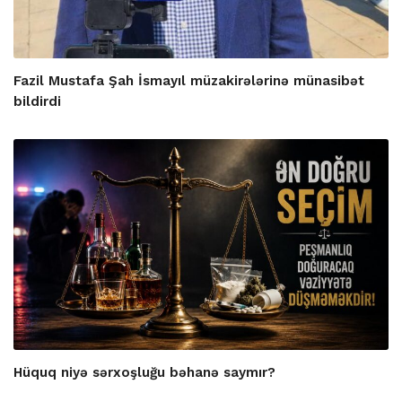
Fazil Mustafa Şah İsmayıl müzakirələrinə münasibət
bildirdi
Hüquq niyə sərxoşluğu bəhanə saymır?