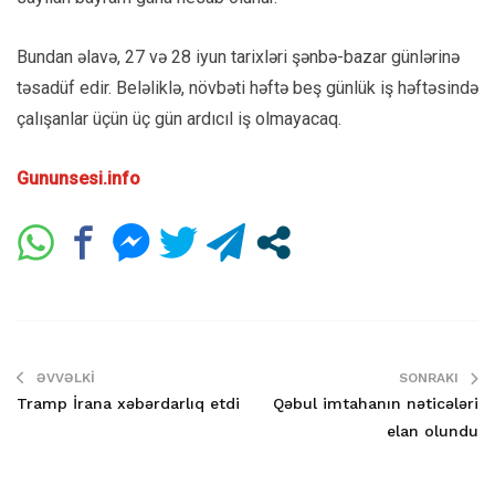
Bundan əlavə, 27 və 28 iyun tarixləri şənbə-bazar günlərinə
təsadüf edir. Beləliklə, növbəti həftə beş günlük iş həftəsində
çalışanlar üçün üç gün ardıcıl iş olmayacaq.
Gununsesi.info
ƏVVƏLKI
SONRAKI
Tramp İrana xəbərdarlıq etdi
Qəbul imtahanın nəticələri
elan olundu