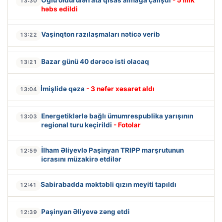
Oğlu öldürülən ata qisas almağa çalışdı
- 5 illik
13:30
həbs edildi
Vaşinqton razılaşmaları nəticə verib
13:22
Bazar günü 40 dərəcə isti olacaq
13:21
İmişlidə qəza
- 3 nəfər xəsarət aldı
13:04
Energetiklərlə bağlı ümumrespublika yarışının
13:03
regional turu keçirildi
- Fotolar
İlham Əliyevlə Paşinyan TRIPP marşrutunun
12:59
icrasını müzakirə etdilər
Sabirabadda məktəbli qızın meyiti tapıldı
12:41
Paşinyan Əliyevə zəng etdi
12:39