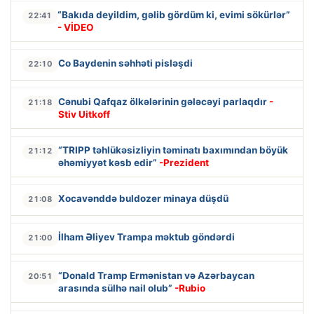
“Bakıda deyildim, gəlib gördüm ki, evimi sökürlər”
22:41
- VİDEO
Co Baydenin səhhəti pisləşdi
22:10
Cənubi Qafqaz ölkələrinin gələcəyi parlaqdır
-
21:18
Stiv Uitkoff
“TRIPP təhlükəsizliyin təminatı baxımından böyük
21:12
əhəmiyyət kəsb edir”
-Prezident
Xocavənddə buldozer minaya düşdü
21:08
İlham Əliyev Trampa məktub göndərdi
21:00
“Donald Tramp Ermənistan və Azərbaycan
20:51
arasında sülhə nail olub”
-Rubio