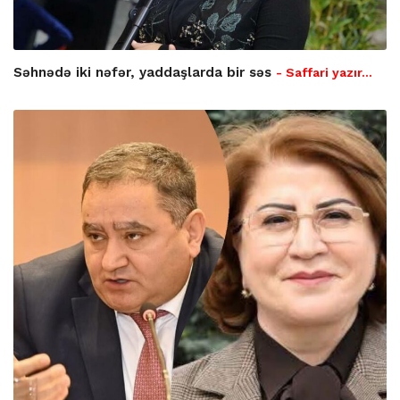
Səhnədə iki nəfər, yaddaşlarda bir səs
- Saffari yazır…