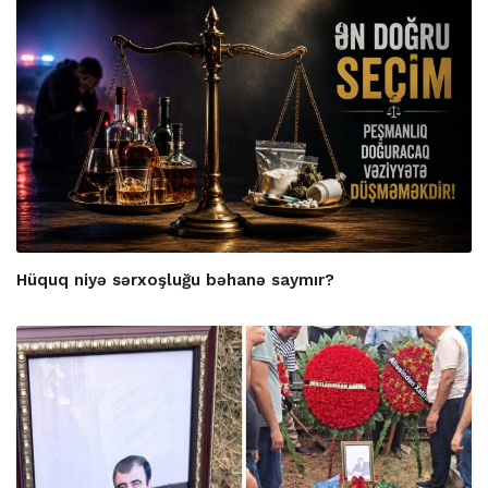
Hüquq niyə sərxoşluğu bəhanə saymır?