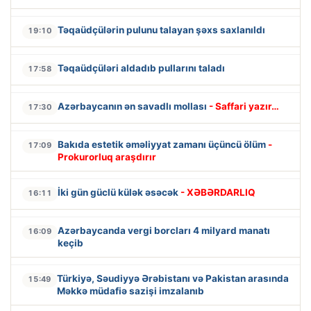
Təqaüdçülərin pulunu talayan şəxs saxlanıldı
19:10
Təqaüdçüləri aldadıb pullarını taladı
17:58
Azərbaycanın ən savadlı mollası
- Saffari yazır…
17:30
Bakıda estetik əməliyyat zamanı üçüncü ölüm
-
17:09
Prokurorluq araşdırır
İki gün güclü külək əsəcək
- XƏBƏRDARLIQ
16:11
Azərbaycanda vergi borcları 4 milyard manatı
16:09
keçib
Türkiyə, Səudiyyə Ərəbistanı və Pakistan arasında
15:49
Məkkə müdafiə sazişi imzalanıb