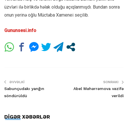
üzvləri ilə birlikdə həlak olduğu açıqlanmışdı. Bundan sonra
onun yerinə oğlu Müctəba Xamenei seçilib.
Gununsesi.info
ƏVVƏLKI
SONRAKI
Sabunçudakı yanğın
Abel Məhərrəmova vəzifə
söndürüldü
verildi
DİGƏR XƏBƏRLƏR