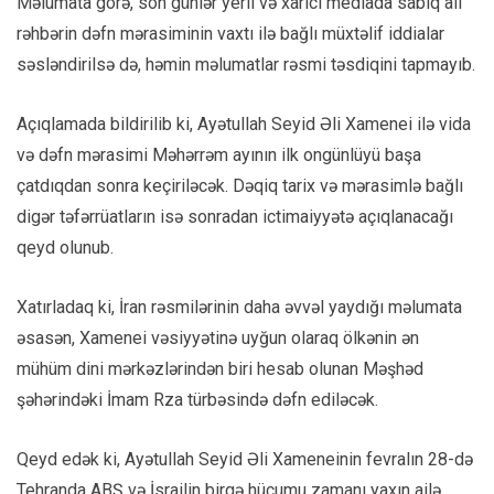
Məlumata görə, son günlər yerli və xarici mediada sabiq ali
rəhbərin dəfn mərasiminin vaxtı ilə bağlı müxtəlif iddialar
səsləndirilsə də, həmin məlumatlar rəsmi təsdiqini tapmayıb.
Açıqlamada bildirilib ki, Ayətullah Seyid Əli Xamenei ilə vida
və dəfn mərasimi Məhərrəm ayının ilk ongünlüyü başa
çatdıqdan sonra keçiriləcək. Dəqiq tarix və mərasimlə bağlı
digər təfərrüatların isə sonradan ictimaiyyətə açıqlanacağı
qeyd olunub.
Xatırladaq ki, İran rəsmilərinin daha əvvəl yaydığı məlumata
əsasən, Xamenei vəsiyyətinə uyğun olaraq ölkənin ən
mühüm dini mərkəzlərindən biri hesab olunan Məşhəd
şəhərindəki İmam Rza türbəsində dəfn ediləcək.
Qeyd edək ki, Ayətullah Seyid Əli Xameneinin fevralın 28-də
Tehranda ABŞ və İsrailin birgə hücumu zamanı yaxın ailə