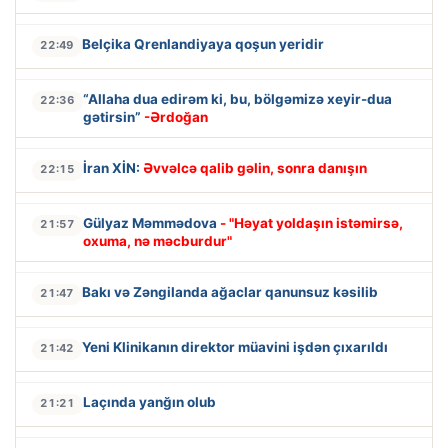
Belçika Qrenlandiyaya qoşun yeridir
22:49
“Allaha dua edirəm ki, bu, bölgəmizə xeyir-dua
22:36
gətirsin”
-Ərdoğan
İran XİN:
Əvvəlcə qalib gəlin, sonra danışın
22:15
Gülyaz Məmmədova
- "Həyat yoldaşın istəmirsə,
21:57
oxuma, nə məcburdur"
Bakı və Zəngilanda ağaclar qanunsuz kəsilib
21:47
Yeni Klinikanın direktor müavini işdən çıxarıldı
21:42
Laçında yanğın olub
21:21