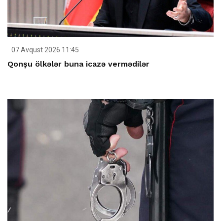
07 Avqust 2026 11:45
Qonşu ölkələr buna icazə vermədilər