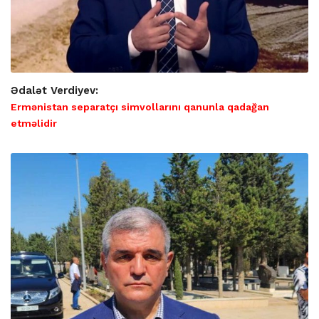
Ədalət Verdiyev:
Ermənistan separatçı simvollarını qanunla qadağan
etməlidir