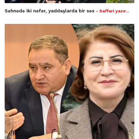
Səhnədə iki nəfər, yaddaşlarda bir səs
- Saffari yazır…