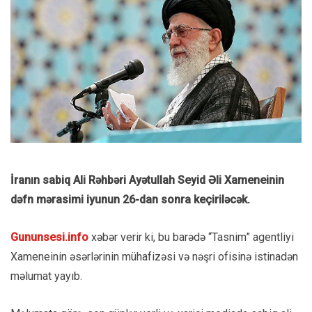
İranın sabiq Ali Rəhbəri Ayətullah Seyid Əli Xameneinin
dəfn mərasimi iyunun 26-dan sonra keçiriləcək.
Gununsesi.info
xəbər verir ki, bu barədə “Tasnim” agentliyi
Xameneinin əsərlərinin mühafizəsi və nəşri ofisinə istinadən
məlumat yayıb.