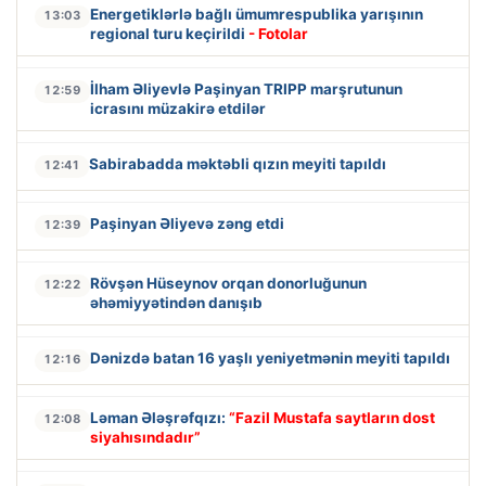
Energetiklərlə bağlı ümumrespublika yarışının
13:03
regional turu keçirildi
- Fotolar
İlham Əliyevlə Paşinyan TRIPP marşrutunun
12:59
icrasını müzakirə etdilər
Sabirabadda məktəbli qızın meyiti tapıldı
12:41
Paşinyan Əliyevə zəng etdi
12:39
Rövşən Hüseynov orqan donorluğunun
12:22
əhəmiyyətindən danışıb
Dənizdə batan 16 yaşlı yeniyetmənin meyiti tapıldı
12:16
Ləman Ələşrəfqızı:
“Fazil Mustafa saytların dost
12:08
siyahısındadır”