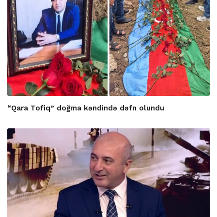
“Qara Tofiq” doğma kəndində dəfn olundu