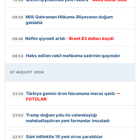
Milli Qəhrəman Hökumə Əliyevanın doğum
09:54
günüdür
Neftin qiyməti artdı
- Brent 83 dolları keçdi
09:44
Həbs edilən vəkil məhkəmə sədrinin qayınıdır
08:53
07 AVQUST 2026
Türkiyə gəmisi dron hücumuna məruz qaldı
—
23:26
FOTOLAR
Tramp doğum yolu ilə vətəndaşlığı
23:03
məhdudlaşdıran yeni fərmanlar imzaladı
Süni intllektlə 16 yeni virus yaratdılar
22:57