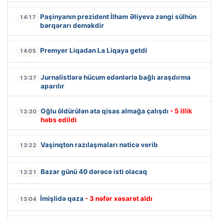
Paşinyanın prezident İlham Əliyevə zəngi sülhün
14:17
bərqərarı deməkdir
Premyer Liqadan La Liqaya getdi
14:05
Jurnalistlərə hücum edənlərlə bağlı araşdırma
13:37
aparılır
Oğlu öldürülən ata qisas almağa çalışdı
- 5 illik
13:30
həbs edildi
Vaşinqton razılaşmaları nəticə verib
13:22
Bazar günü 40 dərəcə isti olacaq
13:21
İmişlidə qəza
- 3 nəfər xəsarət aldı
13:04