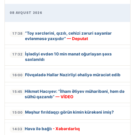
08 AVQUST 2026
“Toy xərclərini, qızılı, cehizi zəruri sayanlar
17:38
evlənməsə yaxşıdır”
— Deputat
İşlədiyi evdən 10 min manat oğurlayan şəxs
17:32
saxlanıldı
Fövqəladə Hallar Nazirliyi əhaliyə müraciət edib
16:00
Hikmət Hacıyev: “İlham Əliyev müharibəni, həm də
15:45
sülhü qazanıb”
— VİDEO
Məşhur fırıldaqçı görün kimin kürəkəni imiş?
15:00
Hava ilə bağlı
- Xəbərdarlıq
14:33