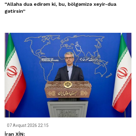
“Allaha dua edirəm ki, bu, bölgəmizə xeyir-dua
gətirsin”
07 Avqust 2026 22:15
İran XİN: