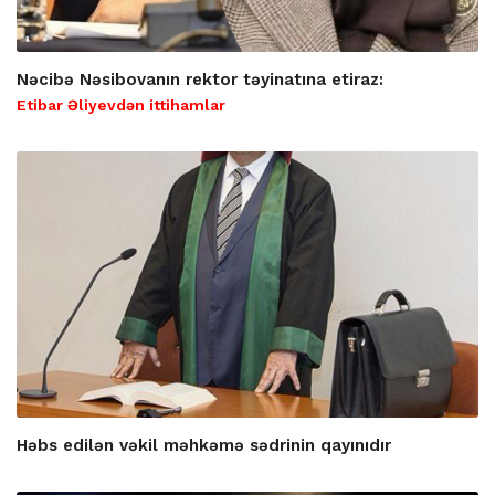
Nəcibə Nəsibovanın rektor təyinatına etiraz:
Etibar Əliyevdən ittihamlar
Həbs edilən vəkil məhkəmə sədrinin qayınıdır