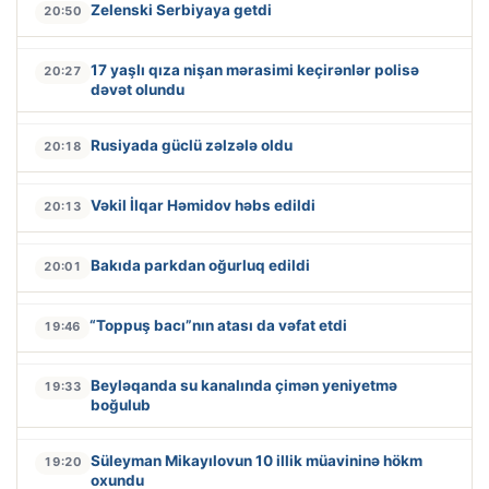
Zelenski Serbiyaya getdi
20:50
17 yaşlı qıza nişan mərasimi keçirənlər polisə
20:27
dəvət olundu
Rusiyada güclü zəlzələ oldu
20:18
Vəkil İlqar Həmidov həbs edildi
20:13
Bakıda parkdan oğurluq edildi
20:01
“Toppuş bacı”nın atası da vəfat etdi
19:46
Beyləqanda su kanalında çimən yeniyetmə
19:33
boğulub
Süleyman Mikayılovun 10 illik müavininə hökm
19:20
oxundu