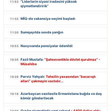
“Liderlərin siyasi iradəsini yüksək
11:53
qiymətləndiririk”
MİQ-də vakansiya seçimi başladı
11:32
Sumqayıtda sexdə yanğın
11:20
Naxçıvanda pensiyalar ödənildi
10:53
Fazil Mustafa:
“Şahsevənliklə dövlət qurulmaz” -
10:35
Müsahibə
Pərviz Yəhyalı:
Təhsilin yaxasından “bacarıqlı
10:28
əlləri” çəkməyin vaxtıdır...
Azərbaycan vasitəsilə Ermənistana buğda və daş
10:18
kömür göndəriləcək
Qızılın qiymətində yeni rekord
- 4400 dollar oldu
10:09