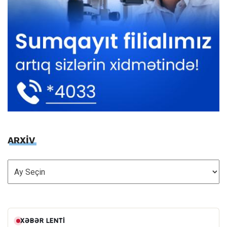
ARXİV
ARXİV
XƏBƏR LENTI