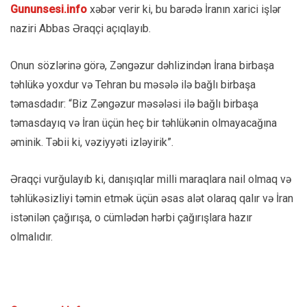
Gununsesi.info
xəbər verir ki, bu barədə İranın xarici işlər
naziri Abbas Əraqçi açıqlayıb.
Onun sözlərinə görə, Zəngəzur dəhlizindən İrana birbaşa
təhlükə yoxdur və Tehran bu məsələ ilə bağlı birbaşa
təmasdadır: “Biz Zəngəzur məsələsi ilə bağlı birbaşa
təmasdayıq və İran üçün heç bir təhlükənin olmayacağına
əminik. Təbii ki, vəziyyəti izləyirik”.
Əraqçi vurğulayıb ki, danışıqlar milli maraqlara nail olmaq və
təhlükəsizliyi təmin etmək üçün əsas alət olaraq qalır və İran
istənilən çağırışa, o cümlədən hərbi çağırışlara hazır
olmalıdır.