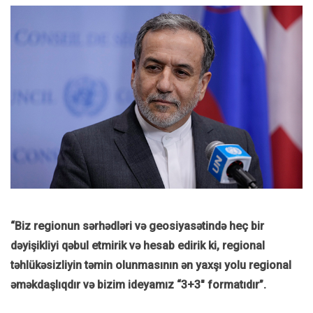
“Biz regionun sərhədləri və geosiyasətində heç bir
dəyişikliyi qəbul etmirik və hesab edirik ki, regional
təhlükəsizliyin təmin olunmasının ən yaxşı yolu regional
əməkdaşlıqdır və bizim ideyamız “3+3″ formatıdır”.