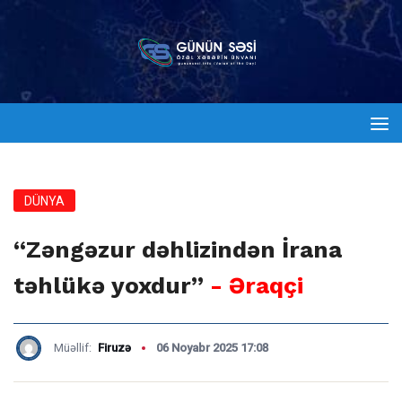
DÜNYA
“Zəngəzur dəhlizindən İrana
təhlükə yoxdur”
- Əraqçi
Müəllif:
Firuzə
06 Noyabr 2025 17:08