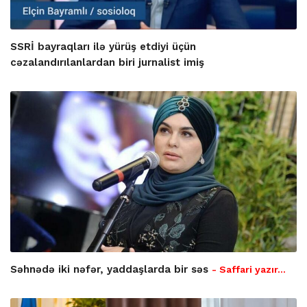
SSRİ bayraqları ilə yürüş etdiyi üçün
cəzalandırılanlardan biri jurnalist imiş
Səhnədə iki nəfər, yaddaşlarda bir səs
- Saffari yazır…