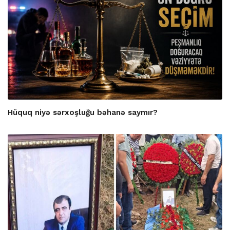
Hüquq niyə sərxoşluğu bəhanə saymır?