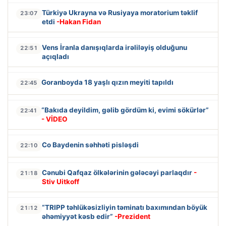
Türkiyə Ukrayna və Rusiyaya moratorium təklif
23:07
etdi
-Hakan Fidan
Vens İranla danışıqlarda irəliləyiş olduğunu
22:51
açıqladı
Goranboyda 18 yaşlı qızın meyiti tapıldı
22:45
“Bakıda deyildim, gəlib gördüm ki, evimi sökürlər”
22:41
- VİDEO
Co Baydenin səhhəti pisləşdi
22:10
Cənubi Qafqaz ölkələrinin gələcəyi parlaqdır
-
21:18
Stiv Uitkoff
“TRIPP təhlükəsizliyin təminatı baxımından böyük
21:12
əhəmiyyət kəsb edir”
-Prezident