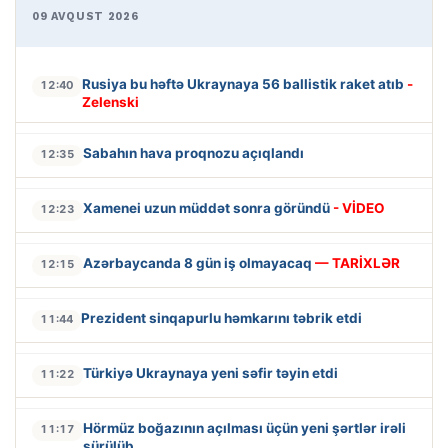
09 AVQUST 2026
Rusiya bu həftə Ukraynaya 56 ballistik raket atıb
-
12:40
Zelenski
Sabahın hava proqnozu açıqlandı
12:35
Xamenei uzun müddət sonra göründü
- VİDEO
12:23
Azərbaycanda 8 gün iş olmayacaq
— TARİXLƏR
12:15
Prezident sinqapurlu həmkarını təbrik etdi
11:44
Türkiyə Ukraynaya yeni səfir təyin etdi
11:22
Hörmüz boğazının açılması üçün yeni şərtlər irəli
11:17
sürülüb