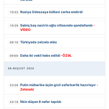
Rusiya Odessaya kütləvi zərbə endirdi
10:33
Sabiq baş nazirin oğlu villasında qandallandı
-
10:29
VİDEO
Türkiyədə zəlzələ oldu
09:16
Daha iki vəkil həbs edildi
-ÖZƏL
09:00
08 AVQUST 2026
Putin müharibə üçün gizli səfərbərlik hazırlayır
-
23:28
Zelenski
İtkin düşən 8 nəfər tapıldı
23:18