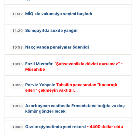
MİQ-də vakansiya seçimi başladı
11:32
Sumqayıtda sexdə yanğın
11:20
Naxçıvanda pensiyalar ödənildi
10:53
Fazil Mustafa:
“Şahsevənliklə dövlət qurulmaz” -
10:35
Müsahibə
Pərviz Yəhyalı:
Təhsilin yaxasından “bacarıqlı
10:28
əlləri” çəkməyin vaxtıdır...
Azərbaycan vasitəsilə Ermənistana buğda və daş
10:18
kömür göndəriləcək
Qızılın qiymətində yeni rekord
- 4400 dollar oldu
10:09