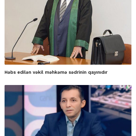
Həbs edilən vəkil məhkəmə sədrinin qayınıdır