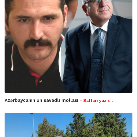
Azərbaycanın ən savadlı mollası
- Saffari yazır…