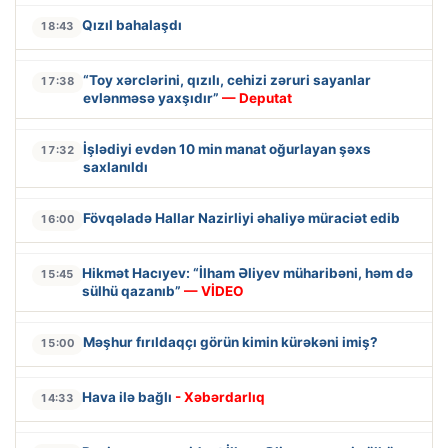
Qızıl bahalaşdı
18:43
“Toy xərclərini, qızılı, cehizi zəruri sayanlar
17:38
evlənməsə yaxşıdır”
— Deputat
İşlədiyi evdən 10 min manat oğurlayan şəxs
17:32
saxlanıldı
Fövqəladə Hallar Nazirliyi əhaliyə müraciət edib
16:00
Hikmət Hacıyev: “İlham Əliyev müharibəni, həm də
15:45
sülhü qazanıb”
— VİDEO
Məşhur fırıldaqçı görün kimin kürəkəni imiş?
15:00
Hava ilə bağlı
- Xəbərdarlıq
14:33