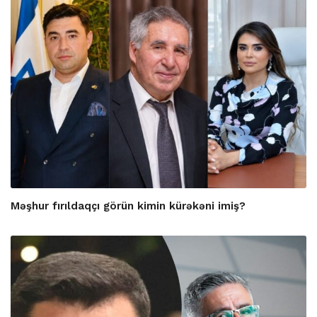
Məşhur fırıldaqçı görün kimin kürəkəni imiş?