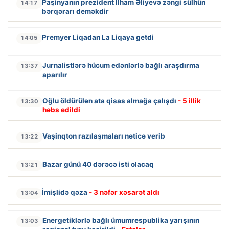
Paşinyanın prezident İlham Əliyevə zəngi sülhün
14:17
bərqərarı deməkdir
Premyer Liqadan La Liqaya getdi
14:05
Jurnalistlərə hücum edənlərlə bağlı araşdırma
13:37
aparılır
Oğlu öldürülən ata qisas almağa çalışdı
- 5 illik
13:30
həbs edildi
Vaşinqton razılaşmaları nəticə verib
13:22
Bazar günü 40 dərəcə isti olacaq
13:21
İmişlidə qəza
- 3 nəfər xəsarət aldı
13:04
Energetiklərlə bağlı ümumrespublika yarışının
13:03