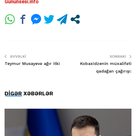
Gununsesi.info
ƏVVƏLKI
SONRAKI
Teymur Musayevə ağır itki
Kobaxidzenin müxalifəti
qadağan çağırışı:
DİGƏR XƏBƏRLƏR