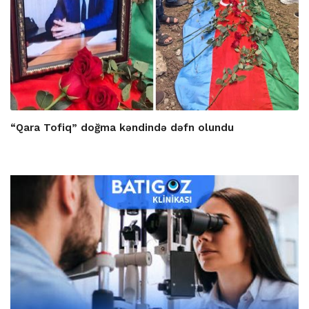
“Qara Tofiq” doğma kəndində dəfn olundu