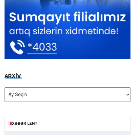
ARXİV
ARXİV
XƏBƏR LENTI