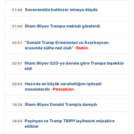
Xocavənddə buldozer minaya düşdü
21:08
İlham Əliyev Trampa məktub göndərdi
21:00
“Donald Tramp Ermənistan və Azərbaycan
20:51
arasında sülhə nail olub”
-Rubio
İlham Əliyev G20-yə dəvətə görə Trampa təşəkkür
20:47
etdi
Hazırda ən böyük narahatlığım iqtisadi
20:03
məsələlərdir
-Pezeşkian
İlham Əliyev Donald Trampla danışdı
19:28
Paşinyan və Tramp TRIPP layihəsini müzakirə
18:54
ediblər