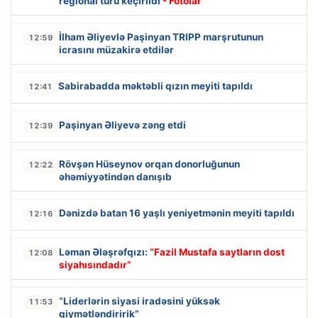
regional turu keçirildi
- Fotolar
İlham Əliyevlə Paşinyan TRIPP marşrutunun
12:59
icrasını müzakirə etdilər
Sabirabadda məktəbli qızın meyiti tapıldı
12:41
Paşinyan Əliyevə zəng etdi
12:39
Rövşən Hüseynov orqan donorluğunun
12:22
əhəmiyyətindən danışıb
Dənizdə batan 16 yaşlı yeniyetmənin meyiti tapıldı
12:16
Ləman Ələşrəfqızı:
“Fazil Mustafa saytların dost
12:08
siyahısındadır”
“Liderlərin siyasi iradəsini yüksək
11:53
qiymətləndiririk”