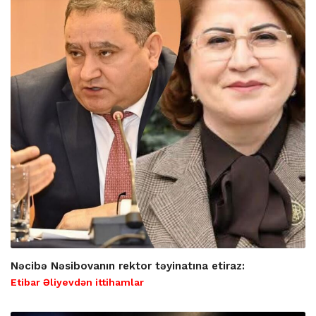
Nəcibə Nəsibovanın rektor təyinatına etiraz:
Etibar Əliyevdən ittihamlar