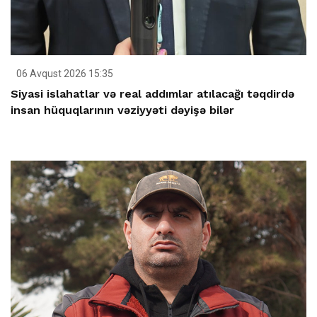
06 Avqust 2026 15:35
Siyasi islahatlar və real addımlar atılacağı təqdirdə
insan hüquqlarının vəziyyəti dəyişə bilər