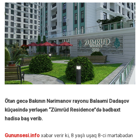
Ötən gecə Bakının Nərimanov rayonu Balaəmi Dadaşov
küçəsində yerləşən “Zümrüd Residence”də bədbaxt
hadisə baş verib.
Gununsesi.info
xəbər verir ki, 8 yaşlı uşaq 8-ci mərtəbədən