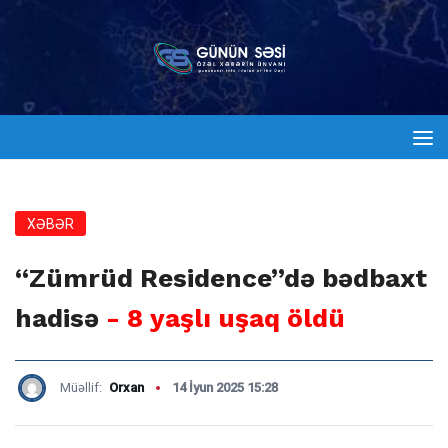
XƏBƏR
“Zümrüd Residence”də bədbaxt
hadisə
- 8 yaşlı uşaq öldü
Müəllif:
Orxan
14 İyun 2025 15:28