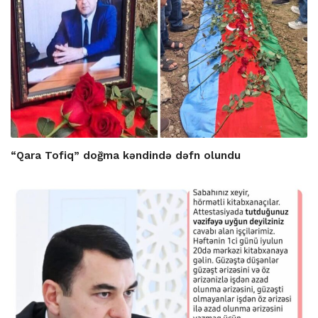
“Qara Tofiq” doğma kəndində dəfn olundu