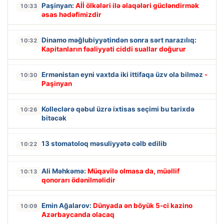
Paşinyan:
Aİİ ölkələri ilə əlaqələri gücləndirmək
10:33
əsas hədəfimizdir
Dinamo məğlubiyyətindən sonra sərt narazılıq:
10:32
Kapitanların fəaliyyəti ciddi suallar doğurur
Ermənistan eyni vaxtda iki ittifaqa üzv ola bilməz
-
10:30
Paşinyan
Kolleclərə qəbul üzrə ixtisas seçimi bu tarixdə
10:26
bitəcək
13 stomatoloq məsuliyyətə cəlb edilib
10:22
Ali Məhkəmə:
Müqavilə olmasa da, müəllif
10:13
qonorarı ödənilməlidir
Emin Ağalarov:
Dünyada ən böyük 5-ci kazino
10:09
Azərbaycanda olacaq