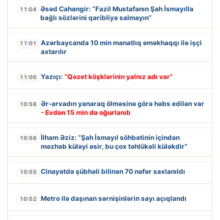
Əsəd Cahangir: “Fazil Mustafanın Şah İsmayılla
11:04
bağlı sözlərini qəribliyə salmayın”
Azərbaycanda 10 min manatlıq əməkhaqqı ilə işçi
11:01
axtarılır
Yazıçı:
“Qəzet köşklərinin yalnız adı var”
11:00
Ər-arvadın yanaraq ölməsinə görə həbs edilən var
10:58
- Evdən 15 min də oğurlanıb
İlham Əziz: “Şah İsmayıl söhbətinin içindən
10:56
məzhəb küləyi əsir, bu çox təhlükəli küləkdir”
Cinayətdə şübhəli bilinən 70 nəfər saxlanıldı
10:55
Metro ilə daşınan sərnişinlərin sayı açıqlandı
10:52