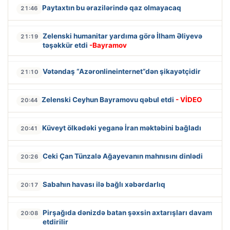
Paytaxtın bu ərazilərində qaz olmayacaq
21:46
Zelenski humanitar yardıma görə İlham Əliyevə
21:19
təşəkkür etdi
-Bayramov
Vətəndaş “Azəronlineinternet”dən şikayətçidir
21:10
Zelenski Ceyhun Bayramovu qəbul etdi
- VİDEO
20:44
Küveyt ölkədəki yeganə İran məktəbini bağladı
20:41
Ceki Çan Tünzalə Ağayevanın mahnısını dinlədi
20:26
Sabahın havası ilə bağlı xəbərdarlıq
20:17
Pirşağıda dənizdə batan şəxsin axtarışları davam
20:08
etdirilir