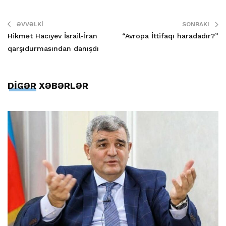
ƏVVƏLKI
SONRAKI
Hikmət Hacıyev İsrail-İran
“Avropa İttifaqı haradadır?”
qarşıdurmasından danışdı
DİGƏR XƏBƏRLƏR