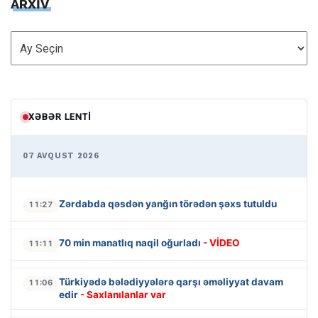
ARXİV
ARXİV
XƏBƏR LENTI
07 AVQUST 2026
Zərdabda qəsdən yanğın törədən şəxs tutuldu
11:27
70 min manatlıq naqil oğurladı
- VİDEO
11:11
Türkiyədə bələdiyyələrə qarşı əməliyyat davam
11:06
edir
- Saxlanılanlar var