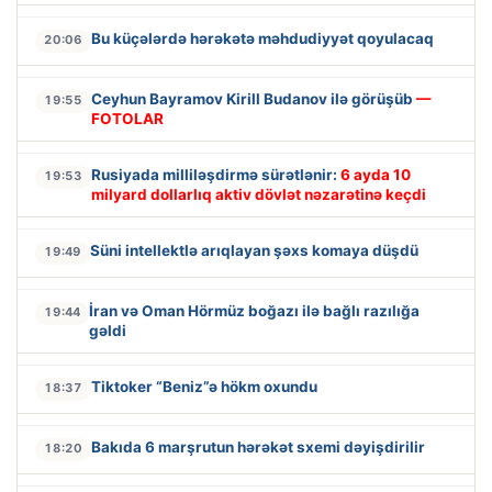
Bu küçələrdə hərəkətə məhdudiyyət qoyulacaq
20:06
Ceyhun Bayramov Kirill Budanov ilə görüşüb
—
19:55
FOTOLAR
Rusiyada milliləşdirmə sürətlənir:
6 ayda 10
19:53
milyard dollarlıq aktiv dövlət nəzarətinə keçdi
Süni intellektlə arıqlayan şəxs komaya düşdü
19:49
İran və Oman Hörmüz boğazı ilə bağlı razılığa
19:44
gəldi
Tiktoker “Beniz”ə hökm oxundu
18:37
Bakıda 6 marşrutun hərəkət sxemi dəyişdirilir
18:20