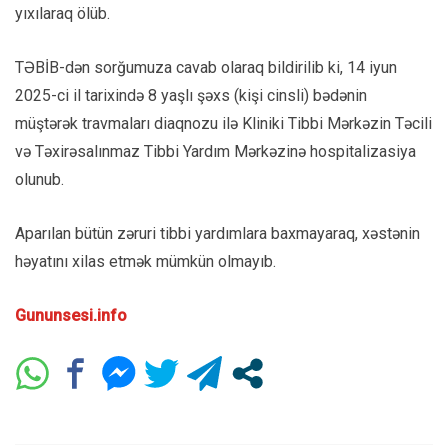
yıxılaraq ölüb.
TƏBİB-dən sorğumuza cavab olaraq bildirilib ki, 14 iyun
2025-ci il tarixində 8 yaşlı şəxs (kişi cinsli) bədənin
müştərək travmaları diaqnozu ilə Kliniki Tibbi Mərkəzin Təcili
və Təxirəsalınmaz Tibbi Yardım Mərkəzinə hospitalizasiya
olunub.
Aparılan bütün zəruri tibbi yardımlara baxmayaraq, xəstənin
həyatını xilas etmək mümkün olmayıb.
Gununsesi.info