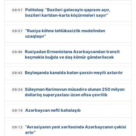
Politoloq: “Bəziləri gələcəyin qapısını açır,
09:57
bəziləri kartdan-karta köçürmələri sayır”
“Rusiya köhnə təhlükəsizlik modelindən
09:57
uzaqlaşır”
Rusiyadan Ermənistana Azərbaycandan tranzit
09:46
keçməklə buğda və daş kömür göndəriləcək
Beyləqanda kanalda batan şəxsin meyiti axtarılır
09:43
Süleyman Kərimovun müsadirə olunan 250 milyon
09:34
dollarlıq superyaxtası üzən ofisə çevrilib
Azərbaycan nefti bahalaşıb
09:19
“Avrasiyanın yeni xəritəsində Azərbaycanın çəkisi
09:12
artır”