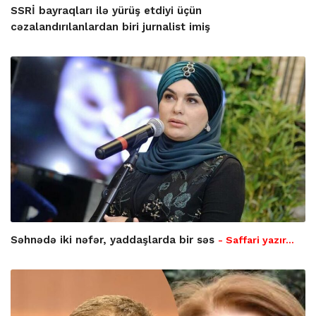
SSRİ bayraqları ilə yürüş etdiyi üçün
cəzalandırılanlardan biri jurnalist imiş
Səhnədə iki nəfər, yaddaşlarda bir səs
- Saffari yazır…