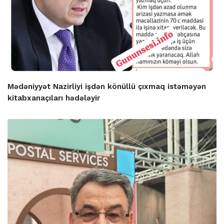
Mədəniyyət Nazirliyi işdən könüllü çıxmaq istəməyən
kitabxanaçıları hədələyir