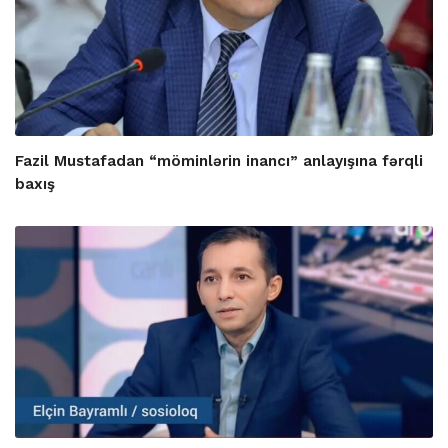
Fazil Mustafadan “möminlərin inancı” anlayışına fərqli
baxış