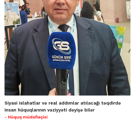
Siyasi islahatlar və real addımlar atılacağı təqdirdə
insan hüquqlarının vəziyyəti dəyişə bilər
- Hüquq müdafiəçisi