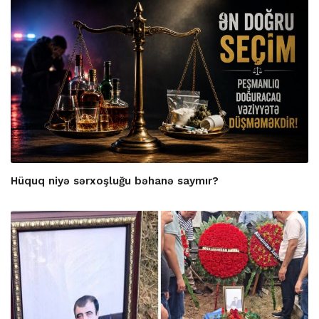
Hüquq niyə sərxoşluğu bəhanə saymır?