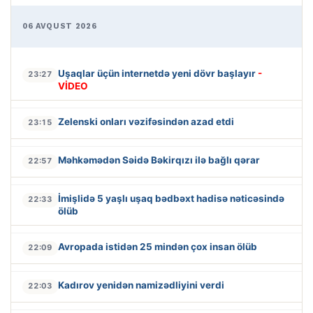
06 AVQUST 2026
Uşaqlar üçün internetdə yeni dövr başlayır
-
23:27
VİDEO
Zelenski onları vəzifəsindən azad etdi
23:15
Məhkəmədən Səidə Bəkirqızı ilə bağlı qərar
22:57
İmişlidə 5 yaşlı uşaq bədbəxt hadisə nəticəsində
22:33
ölüb
Avropada istidən 25 mindən çox insan ölüb
22:09
Kadırov yenidən namizədliyini verdi
22:03