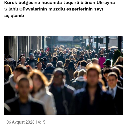
Kursk bölgəsinə hücumda təqsirli bilinən Ukrayna
Silahlı Qüvvələrinin muzdlu əsgərlərinin sayı
açıqlanıb
06 Avqust 2026 14:15