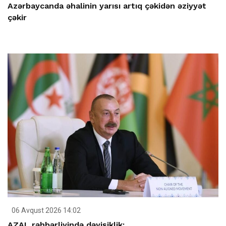
Azərbaycanda əhalinin yarısı artıq çəkidən əziyyət
çəkir
06 Avqust 2026 14:02
AZAL rəhbərliyində dəyişiklik: