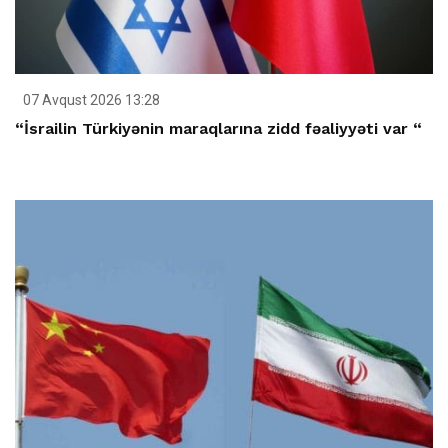
07 Avqust 2026 13:28
“İsrailin Türkiyənin maraqlarına zidd fəaliyyəti var “