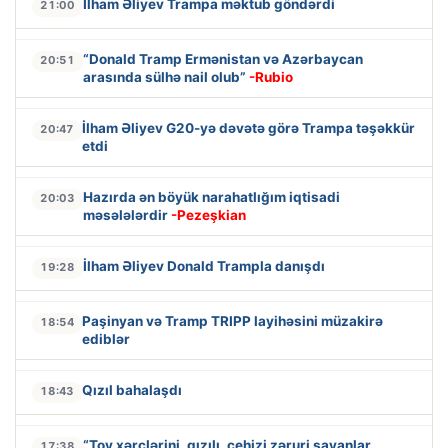
İlham Əliyev Trampa məktub göndərdi
21:00
“Donald Tramp Ermənistan və Azərbaycan
20:51
arasında sülhə nail olub”
-Rubio
İlham Əliyev G20-yə dəvətə görə Trampa təşəkkür
20:47
etdi
Hazırda ən böyük narahatlığım iqtisadi
20:03
məsələlərdir
-Pezeşkian
İlham Əliyev Donald Trampla danışdı
19:28
Paşinyan və Tramp TRIPP layihəsini müzakirə
18:54
ediblər
Qızıl bahalaşdı
18:43
“Toy xərclərini, qızılı, cehizi zəruri sayanlar
17:38