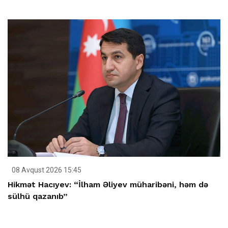
08 Avqust 2026 15:45
Hikmət Hacıyev: “İlham Əliyev müharibəni, həm də
sülhü qazanıb”