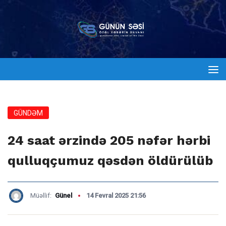
GÜNDƏM
24 saat ərzində 205 nəfər hərbi
qulluqçumuz qəsdən öldürülüb
Müəllif:
Günel
14 Fevral 2025 21:56