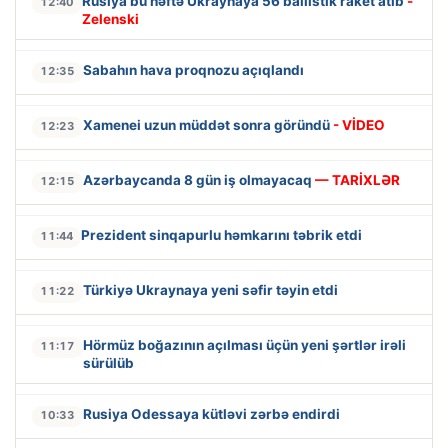
Rusiya bu həftə Ukraynaya 56 ballistik raket atıb
-
12:40
Zelenski
Sabahın hava proqnozu açıqlandı
12:35
Xamenei uzun müddət sonra göründü
- VİDEO
12:23
Azərbaycanda 8 gün iş olmayacaq
— TARİXLƏR
12:15
Prezident sinqapurlu həmkarını təbrik etdi
11:44
Türkiyə Ukraynaya yeni səfir təyin etdi
11:22
Hörmüz boğazının açılması üçün yeni şərtlər irəli
11:17
sürülüb
Rusiya Odessaya kütləvi zərbə endirdi
10:33