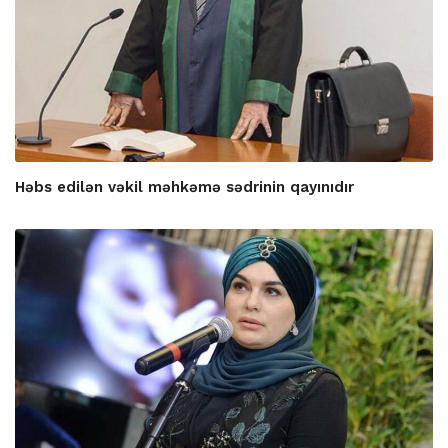
Həbs edilən vəkil məhkəmə sədrinin qayınıdır