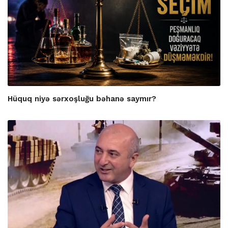
Hüquq niyə sərxoşluğu bəhanə saymır?