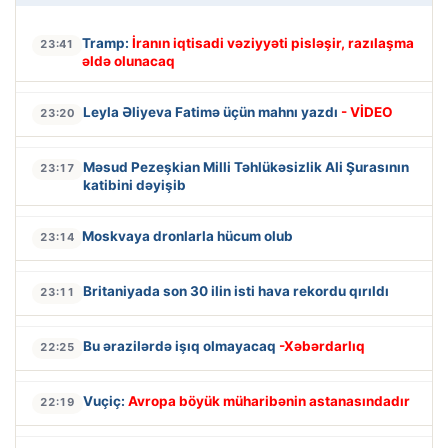
Tramp:
İranın iqtisadi vəziyyəti pisləşir, razılaşma
23:41
əldə olunacaq
Leyla Əliyeva Fatimə üçün mahnı yazdı
- VİDEO
23:20
Məsud Pezeşkian Milli Təhlükəsizlik Ali Şurasının
23:17
katibini dəyişib
Moskvaya dronlarla hücum olub
23:14
Britaniyada son 30 ilin isti hava rekordu qırıldı
23:11
Bu ərazilərdə işıq olmayacaq
-Xəbərdarlıq
22:25
Vuçiç:
Avropa böyük müharibənin astanasındadır
22:19