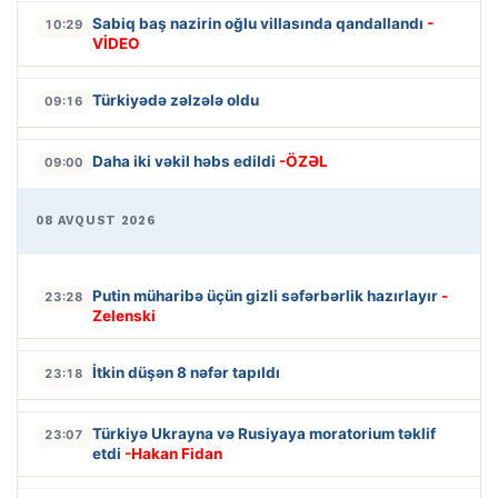
Sabiq baş nazirin oğlu villasında qandallandı
-
10:29
VİDEO
Türkiyədə zəlzələ oldu
09:16
Daha iki vəkil həbs edildi
-ÖZƏL
09:00
08 AVQUST 2026
Putin müharibə üçün gizli səfərbərlik hazırlayır
-
23:28
Zelenski
İtkin düşən 8 nəfər tapıldı
23:18
Türkiyə Ukrayna və Rusiyaya moratorium təklif
23:07
etdi
-Hakan Fidan