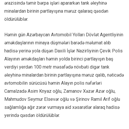
ərazisində təmir bərpa işləri apararkən tank əleyhinə
minalardan birinin partlayışına məruz qalaraq qəsdən
öldürülüblər.
Həmin gün Azərbaycan Avtomobil Yolları Dövlət Agentliyinin
əməkdaşlarının minaya düşmələri barədə məlumat alıb
hadisə yerinə yola düşən Daxili İşlər Nazirliyinin Çevik Polis
Alayının əməkdaşları həmin yolda birinci partlayışın baş
verdiyi yerdən 100 metr məsafədə növbəti digər tank
əleyhinə minalardan birinin partlayışına məruz qalıb, nəticədə
avtomobilin sürücüsü həmin Alayın polis nəfərləri
Camalzadə Asim Knyaz oğlu, Zamanov Xəzər Azər oğlu,
Mahmudov Seymur Elsevər oğlu və Şirinov Ramil Arif oğlu
sağlamlığa ağır zərər vurmaya aid xəsarətlər alaraq hadisə
yerində qəsdən öldürülüblər.