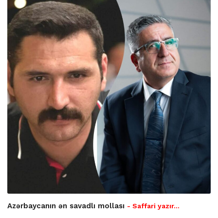
Azərbaycanın ən savadlı mollası
- Saffari yazır…