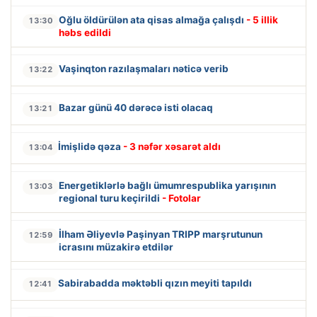
Oğlu öldürülən ata qisas almağa çalışdı
- 5 illik
13:30
həbs edildi
Vaşinqton razılaşmaları nəticə verib
13:22
Bazar günü 40 dərəcə isti olacaq
13:21
İmişlidə qəza
- 3 nəfər xəsarət aldı
13:04
Energetiklərlə bağlı ümumrespublika yarışının
13:03
regional turu keçirildi
- Fotolar
İlham Əliyevlə Paşinyan TRIPP marşrutunun
12:59
icrasını müzakirə etdilər
Sabirabadda məktəbli qızın meyiti tapıldı
12:41