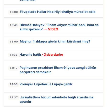
Fövqəladə Hallar Nazirliyi əhaliyə müraciət edib
16:00
Hikmət Hacıyev: “İlham Əliyev müharibəni, həm də
15:45
sülhü qazanıb”
— VİDEO
Məşhur fırıldaqçı görün kimin kürəkəni imiş?
15:00
Hava ilə bağlı
- Xəbərdarlıq
14:33
Paşinyanın prezident İlham Əliyevə zəngi sülhün
14:17
bərqərarı deməkdir
Premyer Liqadan La Liqaya getdi
14:05
Jurnalistlərə hücum edənlərlə bağlı araşdırma
13:37
aparılır