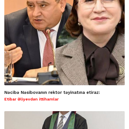
Nəcibə Nəsibovanın rektor təyinatına etiraz:
Etibar Əliyevdən ittihamlar