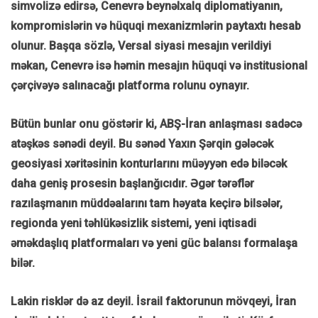
simvolizə edirsə, Cenevrə beynəlxalq diplomatiyanın,
kompromislərin və hüquqi mexanizmlərin paytaxtı hesab
olunur. Başqa sözlə, Versal siyasi mesajın verildiyi
məkan, Cenevrə isə həmin mesajın hüquqi və institusional
çərçivəyə salınacağı platforma rolunu oynayır.
Bütün bunlar onu göstərir ki, ABŞ-İran anlaşması sadəcə
atəşkəs sənədi deyil. Bu sənəd Yaxın Şərqin gələcək
geosiyasi xəritəsinin konturlarını müəyyən edə biləcək
daha geniş prosesin başlanğıcıdır. Əgər tərəflər
razılaşmanın müddəalarını tam həyata keçirə bilsələr,
regionda yeni təhlükəsizlik sistemi, yeni iqtisadi
əməkdaşlıq platformaları və yeni güc balansı formalaşa
bilər.
Lakin risklər də az deyil. İsrail faktorunun mövqeyi, İran