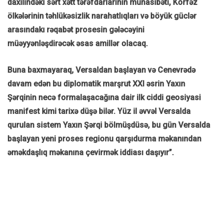
daxilindəki sərt xətt tərəfdarlarının münasibəti, Körfəz
ölkələrinin təhlükəsizlik narahatlıqları və böyük güclər
arasındakı rəqabət prosesin gələcəyini
müəyyənləşdirəcək əsas amillər olacaq.
Buna baxmayaraq, Versaldan başlayan və Cenevrədə
davam edən bu diplomatik marşrut XXI əsrin Yaxın
Şərqinin necə formalaşacağına dair ilk ciddi geosiyasi
manifest kimi tarixə düşə bilər. Yüz il əvvəl Versalda
qurulan sistem Yaxın Şərqi bölmüşdüsə, bu gün Versalda
başlayan yeni proses regionu qarşıdurma məkanından
əməkdaşlıq məkanına çevirmək iddiası daşıyır”.