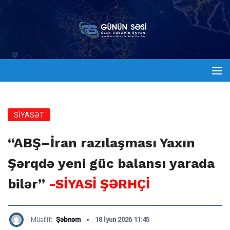
SİYASƏT
“ABŞ–İran razılaşması Yaxın
Şərqdə yeni güc balansı yarada
bilər”
-SİYASİ ŞƏRHÇİ
Müəllif:
Şəbnəm
18 İyun 2026 11:45