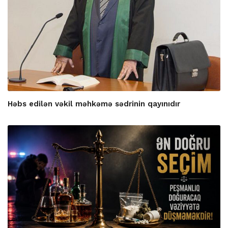
Həbs edilən vəkil məhkəmə sədrinin qayınıdır