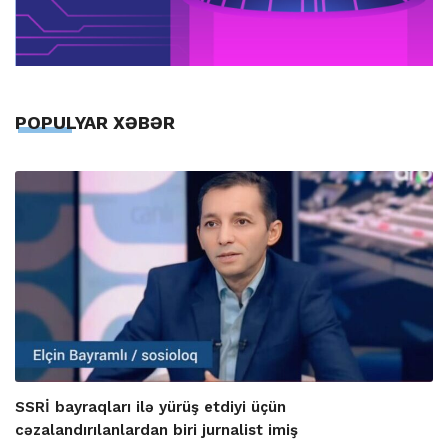
POPULYAR XƏBƏR
SSRİ bayraqları ilə yürüş etdiyi üçün
cəzalandırılanlardan biri jurnalist imiş