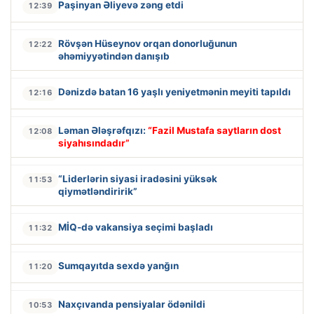
Paşinyan Əliyevə zəng etdi
12:39
Rövşən Hüseynov orqan donorluğunun
12:22
əhəmiyyətindən danışıb
Dənizdə batan 16 yaşlı yeniyetmənin meyiti tapıldı
12:16
Ləman Ələşrəfqızı:
“Fazil Mustafa saytların dost
12:08
siyahısındadır”
“Liderlərin siyasi iradəsini yüksək
11:53
qiymətləndiririk”
MİQ-də vakansiya seçimi başladı
11:32
Sumqayıtda sexdə yanğın
11:20
Naxçıvanda pensiyalar ödənildi
10:53