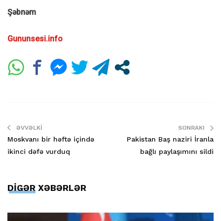
Şəbnəm
Gununsesi.info
ƏVVƏLKI
SONRAKI
Moskvanı bir həftə içində
Pakistan Baş naziri İranla
ikinci dəfə vurduq
bağlı paylaşımını sildi
DİGƏR XƏBƏRLƏR