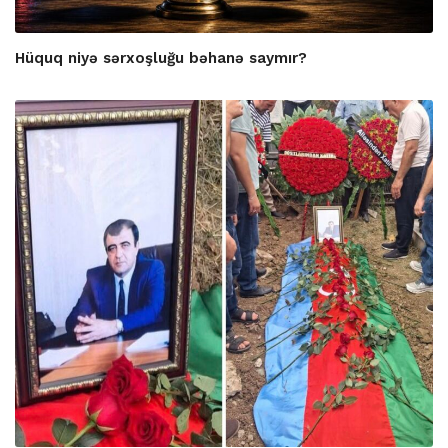
Hüquq niyə sərxoşluğu bəhanə saymır?