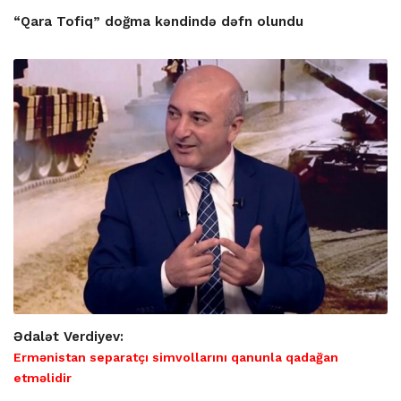
“Qara Tofiq” doğma kəndində dəfn olundu
Ədalət Verdiyev:
Ermənistan separatçı simvollarını qanunla qadağan
etməlidir