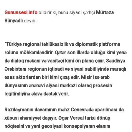
Gununsesi.info
bildirir ki, bunu siyasi şərhçi
Mürtəza
Bünyadlı
deyib:
“Türkiyə regional təhlükəsizlik və diplomatik platforma
rolunu möhkəmləndirir. Qətər son illərdə olduğu kimi yenə
də dialoq məkanı və vasitəçi kimi ön plana çıxır. Səudiyyə
Ərəbistanı regionun iqtisadi və siyasi sabitliyində maraqlı
əsas aktorlardan biri kimi çıxış edir. Misir isə ərəb
dünyasının ənənəvi siyasi mərkəzi olaraq prosesin
legitimliyinə əlavə dəstək verir.
Razılaşmanın davamının məhz Cenevrədə aparılması da
xüsusi əhəmiyyət daşıyır. Əgər Versal tarixi dönüş
nöqtəsini və yeni geosiyasi konsepsiyanın elanını