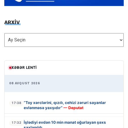
ARXİV
ARXİV
XƏBƏR LENTI
08 AVQUST 2026
“Toy xərclərini, qızılı, cehizi zəruri sayanlar
17:38
evlənməsə yaxşıdır”
— Deputat
İşlədiyi evdən 10 min manat oğurlayan şəxs
17:32
saxlanıldı