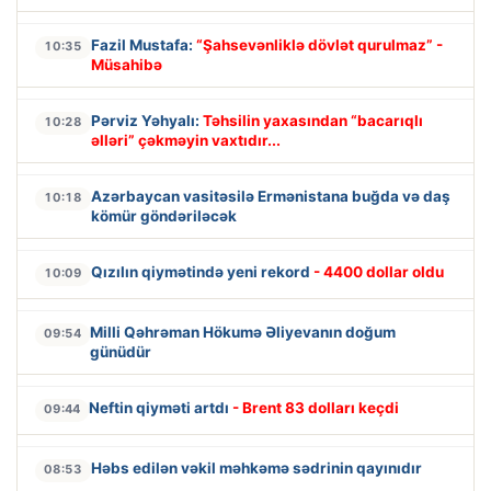
Fazil Mustafa:
“Şahsevənliklə dövlət qurulmaz” -
10:35
Müsahibə
Pərviz Yəhyalı:
Təhsilin yaxasından “bacarıqlı
10:28
əlləri” çəkməyin vaxtıdır...
Azərbaycan vasitəsilə Ermənistana buğda və daş
10:18
kömür göndəriləcək
Qızılın qiymətində yeni rekord
- 4400 dollar oldu
10:09
Milli Qəhrəman Hökumə Əliyevanın doğum
09:54
günüdür
Neftin qiyməti artdı
- Brent 83 dolları keçdi
09:44
Həbs edilən vəkil məhkəmə sədrinin qayınıdır
08:53