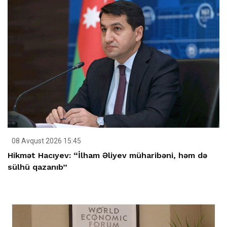
08 Avqust 2026 15:45
Hikmət Hacıyev: “İlham Əliyev müharibəni, həm də
sülhü qazanıb”