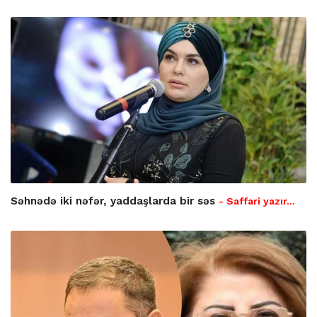
Səhnədə iki nəfər, yaddaşlarda bir səs
- Saffari yazır…