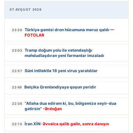
07 AVQUST 2026
Türkiyə gəmisi dron hücumuna məruz qaldı
—
23:26
FOTOLAR
Tramp doğum yolu ilə vətəndaşlığı
23:03
məhdudlaşdıran yeni fərmanlar imzaladı
Süni intllektlə 16 yeni virus yaratdılar
22:57
Belçika Qrenlandiyaya qoşun yeridir
22:49
“Allaha dua edirəm ki, bu, bölgəmizə xeyir-dua
22:36
gətirsin”
-Ərdoğan
İran XİN:
Əvvəlcə qalib gəlin, sonra danışın
22:15