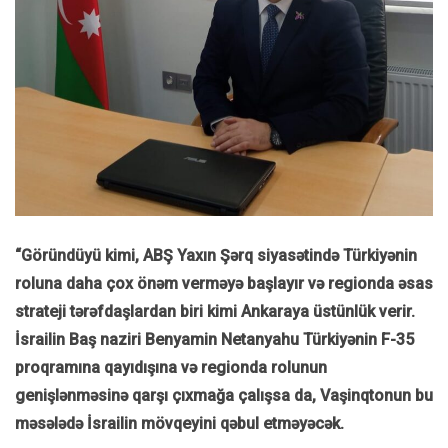
“Göründüyü kimi, ABŞ Yaxın Şərq siyasətində Türkiyənin
roluna daha çox önəm verməyə başlayır və regionda əsas
strateji tərəfdaşlardan biri kimi Ankaraya üstünlük verir.
İsrailin Baş naziri Benyamin Netanyahu Türkiyənin F-35
proqramına qayıdışına və regionda rolunun
genişlənməsinə qarşı çıxmağa çalışsa da, Vaşinqtonun bu
məsələdə İsrailin mövqeyini qəbul etməyəcək.