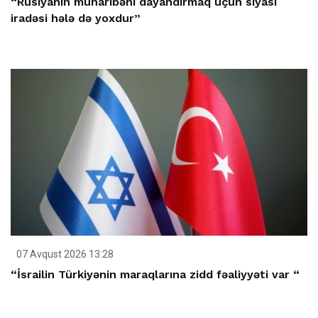
“Rusiyanın müharibəni dayandırmaq üçün siyasi
iradəsi hələ də yoxdur”
07 Avqust 2026 13:28
“İsrailin Türkiyənin maraqlarına zidd fəaliyyəti var “