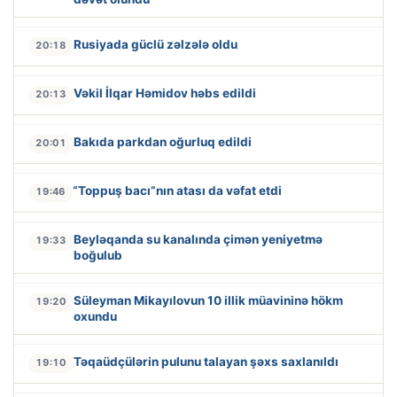
Rusiyada güclü zəlzələ oldu
20:18
Vəkil İlqar Həmidov həbs edildi
20:13
Bakıda parkdan oğurluq edildi
20:01
“Toppuş bacı”nın atası da vəfat etdi
19:46
Beyləqanda su kanalında çimən yeniyetmə
19:33
boğulub
Süleyman Mikayılovun 10 illik müavininə hökm
19:20
oxundu
Təqaüdçülərin pulunu talayan şəxs saxlanıldı
19:10