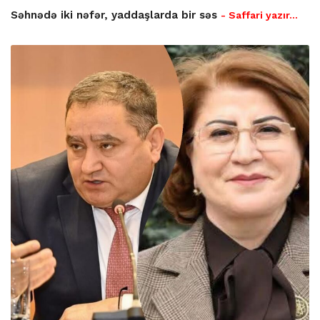
Səhnədə iki nəfər, yaddaşlarda bir səs
- Saffari yazır…