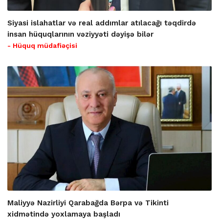
Siyasi islahatlar və real addımlar atılacağı təqdirdə
insan hüquqlarının vəziyyəti dəyişə bilər
- Hüquq müdafiəçisi
Maliyyə Nazirliyi Qarabağda Bərpa və Tikinti
xidmətində yoxlamaya başladı