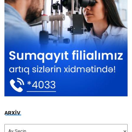
ARXİV
ARXİV