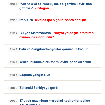
“Allaha dua edirəm ki, bu, bölgəmizə xeyir-dua
22:36
gətirsin”
-Ərdoğan
İran XİN:
Əvvəlcə qalib gəlin, sonra danışın
22:15
Gülyaz Məmmədova
- "Həyat yoldaşın istəmirsə,
21:57
oxuma, nə məcburdur"
Bakı və Zəngilanda ağaclar qanunsuz kəsilib
21:47
Yeni Klinikanın direktor müavini işdən çıxarıldı
21:42
Laçında yanğın olub
21:21
Zelenski Serbiyaya getdi
20:50
17 yaşlı qıza nişan mərasimi keçirənlər polisə
20:27
dəvət olundu