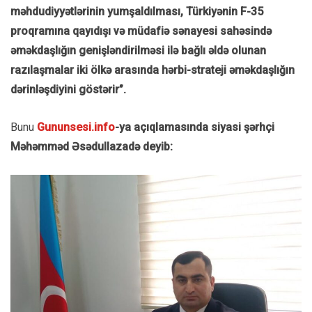
məhdudiyyətlərinin yumşaldılması, Türkiyənin F-35
proqramına qayıdışı və müdafiə sənayesi sahəsində
əməkdaşlığın genişləndirilməsi ilə bağlı əldə olunan
razılaşmalar iki ölkə arasında hərbi-strateji əməkdaşlığın
dərinləşdiyini göstərir”.
Bunu
Gununsesi.info
-ya açıqlamasında siyasi şərhçi
Məhəmməd Əsədullazadə deyib: