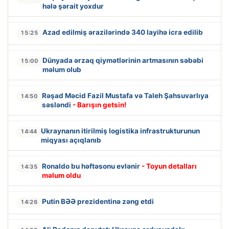
hələ şərait yoxdur
Azad edilmiş ərazilərində 340 layihə icra edilib
15:25
Dünyada ərzaq qiymətlərinin artmasının səbəbi
15:00
məlum olub
Rəşad Məcid Fazil Mustafa və Taleh Şahsuvarlıya
14:50
səsləndi
- Barışın getsin!
Ukraynanın itirilmiş logistika infrastrukturunun
14:44
miqyası açıqlanıb
Ronaldo bu həftəsonu evlənir
- Toyun detalları
14:35
məlum oldu
Putin BƏƏ prezidentinə zəng etdi
14:26