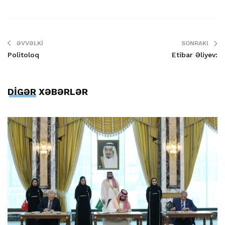
ƏVVƏLKI
SONRAKI
Politoloq
Etibar Əliyev:
DİGƏR XƏBƏRLƏR