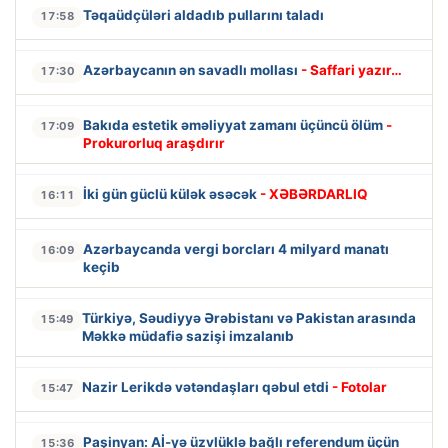
Təqaüdçüləri aldadıb pullarını taladı
17:58
Azərbaycanın ən savadlı mollası
- Saffari yazır…
17:30
Bakıda estetik əməliyyat zamanı üçüncü ölüm
-
17:09
Prokurorluq araşdırır
İki gün güclü külək əsəcək
- XƏBƏRDARLIQ
16:11
Azərbaycanda vergi borcları 4 milyard manatı
16:09
keçib
Türkiyə, Səudiyyə Ərəbistanı və Pakistan arasında
15:49
Məkkə müdafiə sazişi imzalanıb
Nazir Lerikdə vətəndaşları qəbul etdi
- Fotolar
15:47
Paşinyan: Aİ-yə üzvlüklə bağlı referendum üçün
15:36