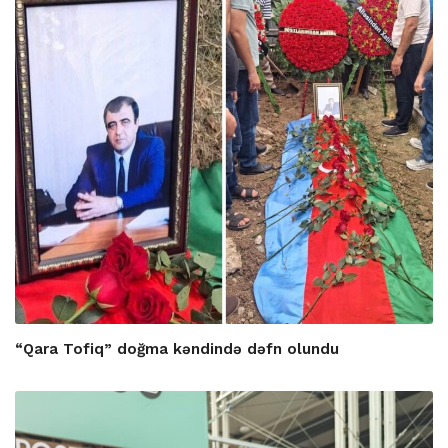
“Qara Tofiq” doğma kəndində dəfn olundu