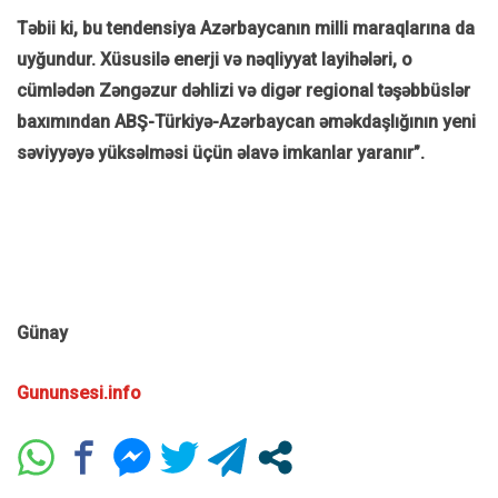
Təbii ki, bu tendensiya Azərbaycanın milli maraqlarına da
uyğundur. Xüsusilə enerji və nəqliyyat layihələri, o
cümlədən Zəngəzur dəhlizi və digər regional təşəbbüslər
baxımından ABŞ-Türkiyə-Azərbaycan əməkdaşlığının yeni
səviyyəyə yüksəlməsi üçün əlavə imkanlar yaranır”.
Günay
Gununsesi.info