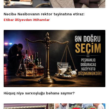
Nəcibə Nəsibovanın rektor təyinatına etiraz:
Etibar Əliyevdən ittihamlar
Hüquq niyə sərxoşluğu bəhanə saymır?