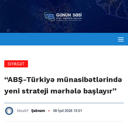
SİYASƏT
“ABŞ-Türkiyə münasibətlərində
yeni strateji mərhələ başlayır”
Müəllif:
Şəbnəm
08 İyul 2026 13:01