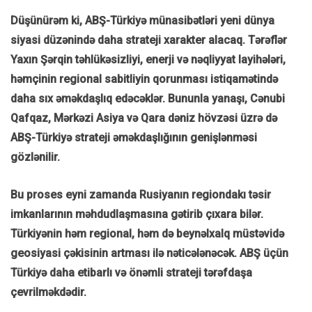
Düşünürəm ki, ABŞ-Türkiyə münasibətləri yeni dünya
siyasi düzənində daha strateji xarakter alacaq. Tərəflər
Yaxın Şərqin təhlükəsizliyi, enerji və nəqliyyat layihələri,
həmçinin regional sabitliyin qorunması istiqamətində
daha sıx əməkdaşlıq edəcəklər. Bununla yanaşı, Cənubi
Qafqaz, Mərkəzi Asiya və Qara dəniz hövzəsi üzrə də
ABŞ-Türkiyə strateji əməkdaşlığının genişlənməsi
gözlənilir.
Bu proses eyni zamanda Rusiyanın regiondakı təsir
imkanlarının məhdudlaşmasına gətirib çıxara bilər.
Türkiyənin həm regional, həm də beynəlxalq müstəvidə
geosiyasi çəkisinin artması ilə nəticələnəcək. ABŞ üçün
Türkiyə daha etibarlı və önəmli strateji tərəfdaşa
çevrilməkdədir.