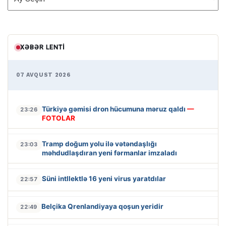
XƏBƏR LENTI
07 AVQUST 2026
Türkiyə gəmisi dron hücumuna məruz qaldı
—
23:26
FOTOLAR
Tramp doğum yolu ilə vətəndaşlığı
23:03
məhdudlaşdıran yeni fərmanlar imzaladı
Süni intllektlə 16 yeni virus yaratdılar
22:57
Belçika Qrenlandiyaya qoşun yeridir
22:49