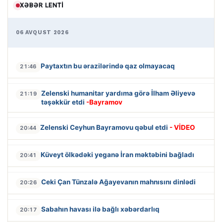
XƏBƏR LENTI
06 AVQUST 2026
Paytaxtın bu ərazilərində qaz olmayacaq
21:46
Zelenski humanitar yardıma görə İlham Əliyevə
21:19
təşəkkür etdi
-Bayramov
Zelenski Ceyhun Bayramovu qəbul etdi
- VİDEO
20:44
Küveyt ölkədəki yeganə İran məktəbini bağladı
20:41
Ceki Çan Tünzalə Ağayevanın mahnısını dinlədi
20:26
Sabahın havası ilə bağlı xəbərdarlıq
20:17