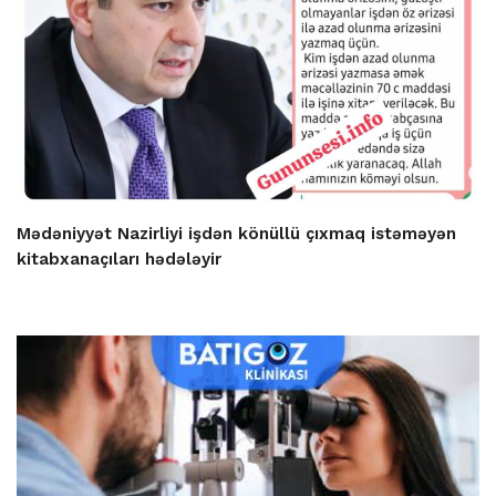
Mədəniyyət Nazirliyi işdən könüllü çıxmaq istəməyən
kitabxanaçıları hədələyir