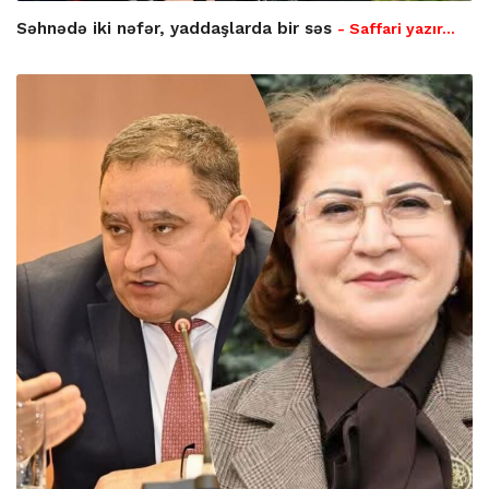
Səhnədə iki nəfər, yaddaşlarda bir səs
- Saffari yazır…