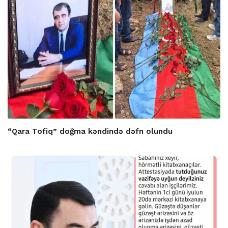
“Qara Tofiq” doğma kəndində dəfn olundu