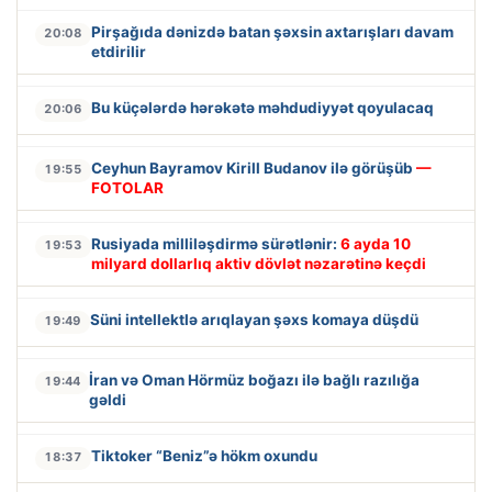
Pirşağıda dənizdə batan şəxsin axtarışları davam
20:08
etdirilir
Bu küçələrdə hərəkətə məhdudiyyət qoyulacaq
20:06
Ceyhun Bayramov Kirill Budanov ilə görüşüb
—
19:55
FOTOLAR
Rusiyada milliləşdirmə sürətlənir:
6 ayda 10
19:53
milyard dollarlıq aktiv dövlət nəzarətinə keçdi
Süni intellektlə arıqlayan şəxs komaya düşdü
19:49
İran və Oman Hörmüz boğazı ilə bağlı razılığa
19:44
gəldi
Tiktoker “Beniz”ə hökm oxundu
18:37