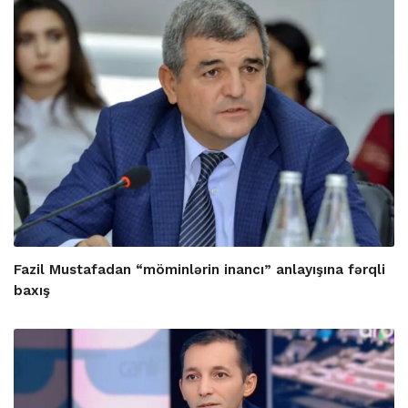
Fazil Mustafadan “möminlərin inancı” anlayışına fərqli
baxış