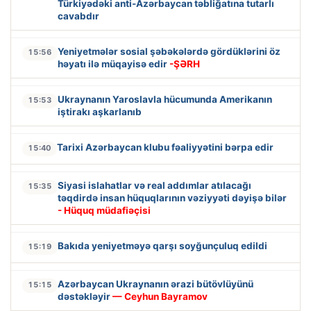
Türkiyədəki anti-Azərbaycan təbliğatına tutarlı
cavabdır
Yeniyetmələr sosial şəbəkələrdə gördüklərini öz
15:56
həyatı ilə müqayisə edir
-ŞƏRH
Ukraynanın Yaroslavla hücumunda Amerikanın
15:53
iştirakı aşkarlanıb
Tarixi Azərbaycan klubu fəaliyyətini bərpa edir
15:40
Siyasi islahatlar və real addımlar atılacağı
15:35
təqdirdə insan hüquqlarının vəziyyəti dəyişə bilər
- Hüquq müdafiəçisi
Bakıda yeniyetməyə qarşı soyğunçuluq edildi
15:19
Azərbaycan Ukraynanın ərazi bütövlüyünü
15:15
dəstəkləyir
— Ceyhun Bayramov