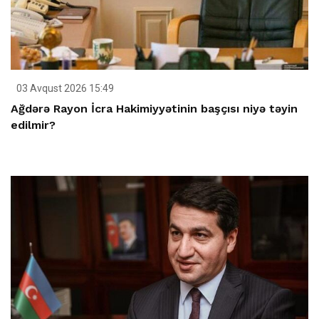
03 Avqust 2026 15:49
Ağdərə Rayon İcra Hakimiyyətinin başçısı niyə təyin
edilmir?