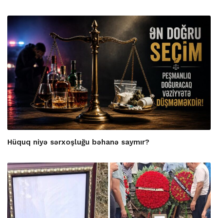
Hüquq niyə sərxoşluğu bəhanə saymır?