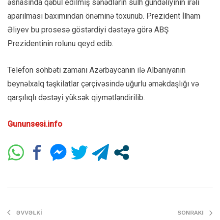
əsnasında qəbul edilmiş sənədlərin sülh gündəliyinin irəli
aparılması baxımından önəminə toxunub. Prezident İlham
Əliyev bu prosesə göstərdiyi dəstəyə görə ABŞ
Prezidentinin rolunu qeyd edib.
Telefon söhbəti zamanı Azərbaycanın ilə Albaniyanın
beynəlxalq təşkilatlar çərçivəsində uğurlu əməkdaşlığı və
qarşılıqlı dəstəyi yüksək qiymətləndirilib.
Gununsesi.info
ƏVVƏLKI
SONRAKI