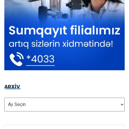
ARXİV
ARXİV