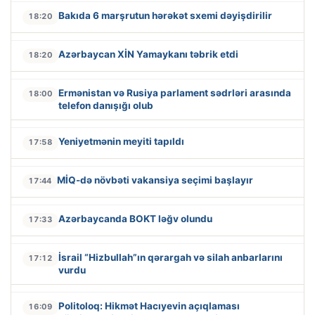
Bakıda 6 marşrutun hərəkət sxemi dəyişdirilir
18:20
Azərbaycan XİN Yamaykanı təbrik etdi
18:20
Ermənistan və Rusiya parlament sədrləri arasında
18:00
telefon danışığı olub
Yeniyetmənin meyiti tapıldı
17:58
MİQ-də növbəti vakansiya seçimi başlayır
17:44
Azərbaycanda BOKT ləğv olundu
17:33
İsrail “Hizbullah”ın qərargah və silah anbarlarını
17:12
vurdu
Politoloq: Hikmət Hacıyevin açıqlaması
16:09