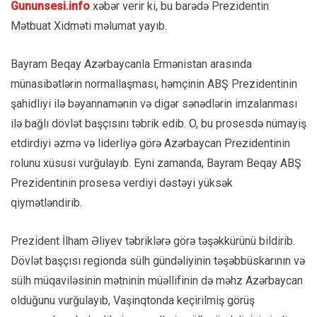
Gununsesi.info
xəbər verir ki, bu barədə Prezidentin
Mətbuat Xidməti məlumat yayıb.
Bayram Beqay Azərbaycanla Ermənistan arasında
münasibətlərin normallaşması, həmçinin ABŞ Prezidentinin
şahidliyi ilə bəyannamənin və digər sənədlərin imzalanması
ilə bağlı dövlət başçısını təbrik edib. O, bu prosesdə nümayiş
etdirdiyi əzmə və liderliyə görə Azərbaycan Prezidentinin
rolunu xüsusi vurğulayıb. Eyni zamanda, Bayram Beqay ABŞ
Prezidentinin prosesə verdiyi dəstəyi yüksək
qiymətləndirib.
Prezident İlham Əliyev təbriklərə görə təşəkkürünü bildirib.
Dövlət başçısı regionda sülh gündəliyinin təşəbbüskarının və
sülh müqaviləsinin mətninin müəllifinin də məhz Azərbaycan
olduğunu vurğulayıb, Vaşinqtonda keçirilmiş görüş