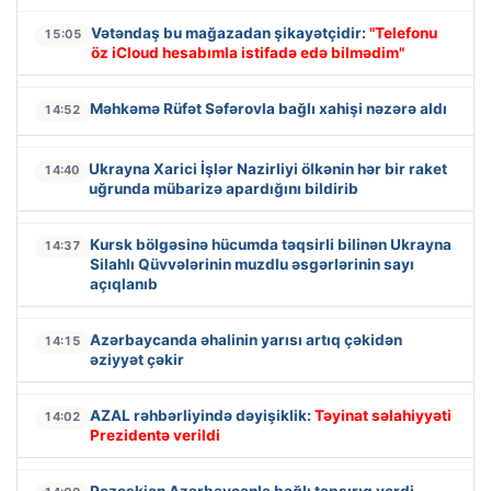
Vətəndaş bu mağazadan şikayətçidir:
"Telefonu
15:05
öz iCloud hesabımla istifadə edə bilmədim"
Məhkəmə Rüfət Səfərovla bağlı xahişi nəzərə aldı
14:52
Ukrayna Xarici İşlər Nazirliyi ölkənin hər bir raket
14:40
uğrunda mübarizə apardığını bildirib
Kursk bölgəsinə hücumda təqsirli bilinən Ukrayna
14:37
Silahlı Qüvvələrinin muzdlu əsgərlərinin sayı
açıqlanıb
Azərbaycanda əhalinin yarısı artıq çəkidən
14:15
əziyyət çəkir
AZAL rəhbərliyində dəyişiklik:
Təyinat səlahiyyəti
14:02
Prezidentə verildi