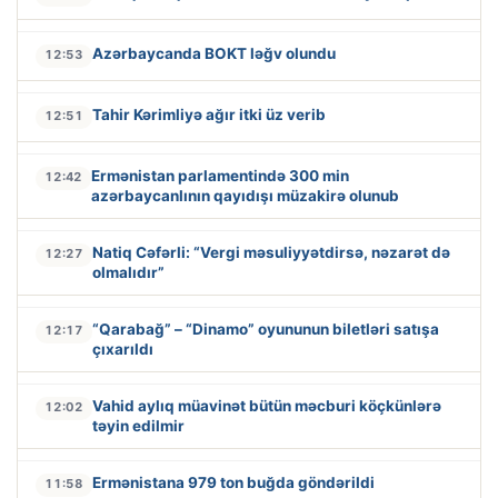
Azərbaycanda BOKT ləğv olundu
12:53
Tahir Kərimliyə ağır itki üz verib
12:51
Ermənistan parlamentində 300 min
12:42
azərbaycanlının qayıdışı müzakirə olunub
Natiq Cəfərli: “Vergi məsuliyyətdirsə, nəzarət də
12:27
olmalıdır”
“Qarabağ” – “Dinamo” oyununun biletləri satışa
12:17
çıxarıldı
Vahid aylıq müavinət bütün məcburi köçkünlərə
12:02
təyin edilmir
Ermənistana 979 ton buğda göndərildi
11:58