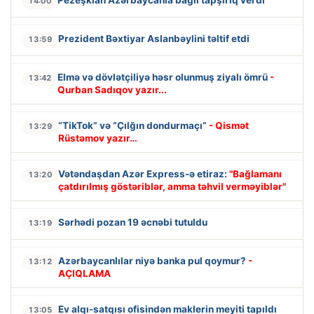
Pezeşkian Azərbaycanla bağlı tapşırıq verdi
14:00
Prezident Bəxtiyar Aslanbəylini təltif etdi
13:59
Elmə və dövlətçiliyə həsr olunmuş ziyalı ömrü
-
13:42
Qurban Sadıqov yazır...
“TikTok” və “Çılğın dondurmaçı”
- Qismət
13:29
Rüstəmov yazır…
Vətəndaşdan Azər Express-ə etiraz:
"Bağlamanı
13:20
çatdırılmış göstəriblər, amma təhvil verməyiblər"
Sərhədi pozan 19 əcnəbi tutuldu
13:19
Azərbaycanlılar niyə banka pul qoymur?
-
13:12
AÇIQLAMA
Ev alqı-satqısı ofisindən maklerin meyiti tapıldı
13:05