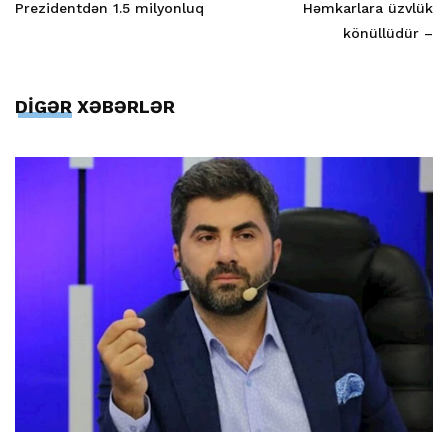
Prezidentdən 1.5 milyonluq
Həmkarlara üzvlük
könüllüdür –
DİGƏR XƏBƏRLƏR